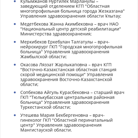
Кулымжанов Нуртилек Марланулы –
заведующий отделением КГП "Областная
многопрофильная больница города Жезказгана"
Управления здравоохранения области Ұлытау;
Медетбекова Жанна Акимбековна – врач НАО
"Национальный центр детской реабилитации"
Министерства здравоохранения;
Меркибеков Еркебулан Талгатулы – врач-
нейрохирург ГКП "Городская многопрофильная
больница" Управления здравоохранения
Жамбылской области;
Окасова Ляззат Жарлыкаповна – врач КГП
"Восточно-Казахстанская областная станция
скорой медицинской помощи" Управления
здравоохранения Восточно-Казахстанской
области;
Сопбекова Айгуль Курасбековна – старший врач
ГКП "Тюлькубасская центральная районная
больница" Управления здравоохранения
Туркестанской области;
Утешева Мария Бекбергеновна – врач-
гинеколог ГКП "Областной перинатальный
центр" Управления здравоохранения
Мангистауской области.