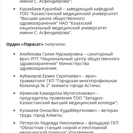
имени С. Асфендиярова";
Куракбаев Куралбай – заведующий кафедрой
ТОО "Казахстанский медицинский университет
"Высшая школа общественного
здравоохранения" НАО "Казахский
национальный медицинский университет
имени С. Асфендиярова".
Орден «Парасат»
получили:
Алибекова Галия Нурхаировна – санитарный
врач РГП "Национальный центр общественного
здравоохранения" Министерства
здравоохранения;
Аубакиров Ермек Серкпаевич – врач-
травматолог ГКП "Городская многопрофильная
больница № 2" акимата города Астаны;
Ирменов Камидолла Мутиголлаевич –
председатель правления ТОО "Западно-
Казахстанский высший медицинский колледж";
Кулакеев Онласбек Кудайбергенович – ветеран
труда, город Алматы;
Петерсон Надежда Николаевна – фельдшер ГКП
"Областная станция скорой и неотложной
медицинской помощи" Управления