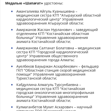
Медалью «Шапағат»
удостоены:
Амангалиева Айгуль Куанышевна –
медицинская сестра КГП "Атырауский областной
кардиологический центр" Управления
здравоохранения Атырауской области;
Амиржанов Жаслан Нурланович – заведующий
отделением КГП "Костанайская областная
больница" Управления здравоохранения
акимата Костанайской области;
Амиржанова Салтанат Болатовна – медицинская
сестра КГП "Городской кардиологический
центр" Управления общественного
здравоохранения города Алматы;
Ауелбеков Бауыржан Аскарбекович – фельдшер
ГКП "Областная станция скорой медицинской
помощи" Управления здравоохранения
Туркестанской области;
Кабдуллина Алмагуль Турсунбаевна –
медицинская сестра КГП "Костанайская
городская онкологическая многопрофильная
больница" Управления здравоохранения
акимата Костанайской области;
Кулмаганбетов Мухит Аскарович – научный
сотрудник ТОО "Казахский научно-