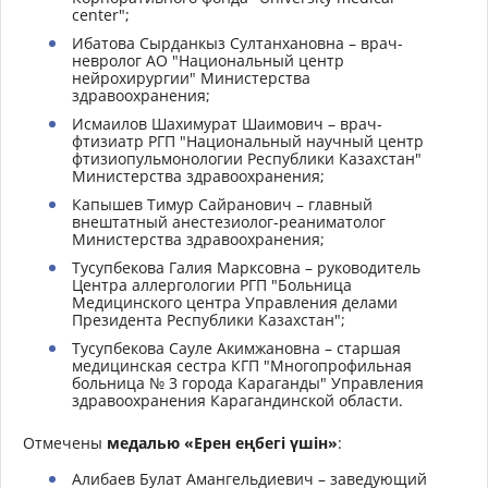
center";
Ибатова Сырданкыз Султанхановна – врач-
невролог АО "Национальный центр
нейрохирургии" Министерства
здравоохранения;
Исмаилов Шахимурат Шаимович – врач-
фтизиатр РГП "Национальный научный центр
фтизиопульмонологии Республики Казахстан"
Министерства здравоохранения;
Капышев Тимур Сайранович – главный
внештатный анестезиолог-реаниматолог
Министерства здравоохранения;
Тусупбекова Галия Марксовна – руководитель
Центра аллергологии РГП "Больница
Медицинского центра Управления делами
Президента Республики Казахстан";
Тусупбекова Сауле Акимжановна – старшая
медицинская сестра КГП "Многопрофильная
больница № 3 города Караганды" Управления
здравоохранения Карагандинской области.
Отмечены
медалью «Ерен еңбегі үшін»
:
Алибаев Булат Амангельдиевич – заведующий