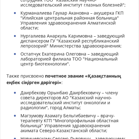
исследовательский институт глазных болезней";
Курманалиева Гаухар Акановна – акушерка ГКП
"Илийская центральная районная больница"
Управления здравоохранения Алматинской
области;
Нургалиева Анаркуль Каримовна – заведующий
диспансером ГУ "Казахский республиканский
лепрозорий" Министерства здравоохранения;
Остапчук Екатерина Олеговна – заведующий
лабораторией филиала ТОО "Национальный
центр биотехнологии".
Также присвоено
почетное звание «Қазақстанның
еңбек сіңірген дәрігері»
:
Даирбекову Орынбаю Даирбековичу – члену
совета директоров АО "Казахский научно-
исследовательский институт онкологии и
радиологии", город Алматы;
Магзумову Азамату Бельгибаевичу – врачу-
терапевту КГП "Многопрофильная областная
больница" Управления здравоохранения
акимата Северо-Казахстанской области;
Новичевскому Сергею Львовичу – заведующему