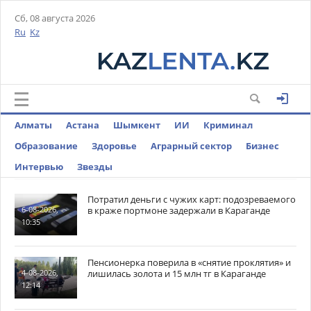
Сб, 08 августа 2026
Ru
Kz
Алматы
Астана
Шымкент
ИИ
Криминал
Образование
Здоровье
Аграрный сектор
Бизнес
Интервью
Звезды
Потратил деньги с чужих карт: подозреваемого
в краже портмоне задержали в Караганде
6-08-2026,
10:35
Пенсионерка поверила в «снятие проклятия» и
лишилась золота и 15 млн тг в Караганде
4-08-2026,
12:14