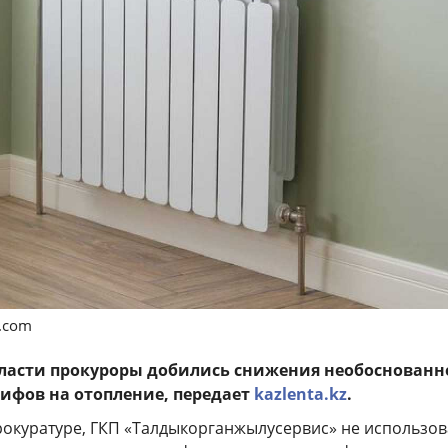
s.com
ласти прокуроры добились снижения необоснованн
ифов на отопление, передает
kazlenta.kz
.
рокуратуре, ГКП «Талдыкорганжылусервис» не использо