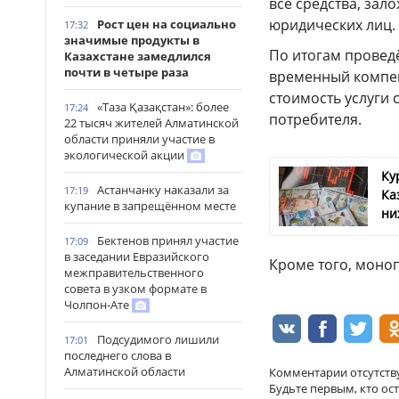
все средства, за
юридических лиц.
Рост цен на социально
17:32
значимые продукты в
По итогам провед
Казахстане замедлился
почти в четыре раза
временный компен
стоимость услуги 
«Таза Қазақстан»: более
17:24
потребителя.
22 тысяч жителей Алматинской
области приняли участие в
экологической акции
Ку
Астанчанку наказали за
17:19
Ка
купание в запрещённом месте
ни
Бектенов принял участие
17:09
в заседании Евразийского
Кроме того, моно
межправительственного
совета в узком формате в
Чолпон-Ате
Подсудимого лишили
17:01
последнего слова в
Алматинской области
Комментарии отсутств
Будьте первым, кто ос