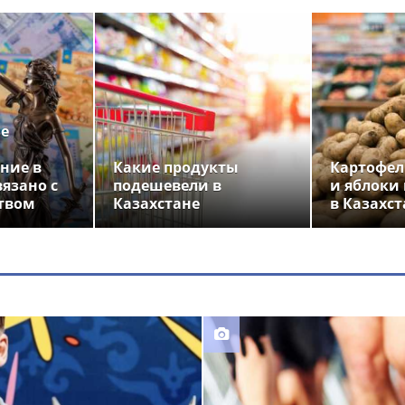
ье
ние в
Какие продукты
Картофел
вязано с
подешевели в
и яблоки
твом
Казахстане
в Казахст