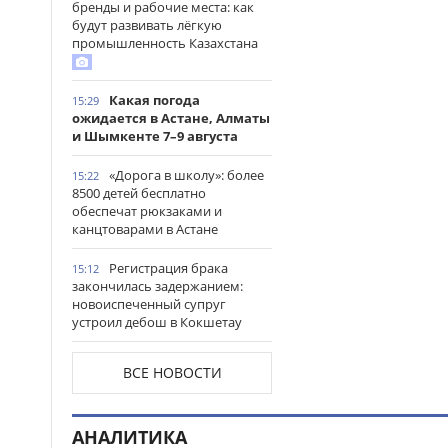
бренды и рабочие места: как
будут развивать лёгкую
промышленность Казахстана
Какая погода
15:29
ожидается в Астане, Алматы
и Шымкенте 7–9 августа
«Дорога в школу»: более
15:22
8500 детей бесплатно
обеспечат рюкзаками и
канцтоварами в Астане
Регистрация брака
15:12
закончилась задержанием:
новоиспеченный супруг
устроил дебош в Кокшетау
В древнем городище
15:00
ВСЕ НОВОСТИ
Сауран началась реставрация
исторических памятников
АНАЛИТИКА
Выезд на встречную
14:53