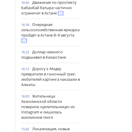
Движение по проспекту
16:42
Кабанбай батыра частично
ограничат в Астане
Очередная
16:34
сельскохозяйственная ярмарка
пройдёт в Астане 8–9 августа
Доллар немного
16:22
подешевел в Казахстане
Дорогу к Медеу
16:12
превратили в гоночный трек:
любителей картинга наказали в
Алматы
Жительница
16:03
Акмолинской области
поверила «целительнице» из
Instagram и лишилась
миллионов тенге
Локализация, новые
15:42