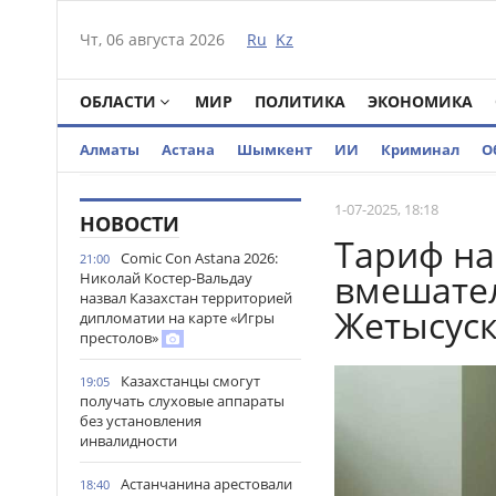
Чт, 06 августа 2026
Ru
Kz
ОБЛАСТИ
МИР
ПОЛИТИКА
ЭКОНОМИКА
Алматы
Астана
Шымкент
ИИ
Криминал
О
1-07-2025, 18:18
НОВОСТИ
Тариф на
Comic Con Astana 2026:
21:00
вмешател
Николай Костер-Вальдау
назвал Казахстан территорией
Жетысуск
дипломатии на карте «Игры
престолов»
Казахстанцы смогут
19:05
получать слуховые аппараты
без установления
инвалидности
Астанчанина арестовали
18:40