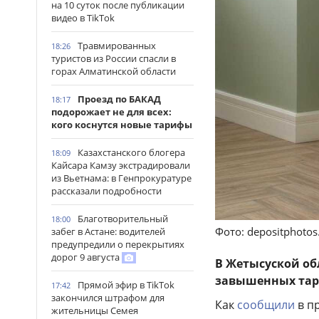
на 10 суток после публикации
видео в TikTok
Травмированных
18:26
туристов из России спасли в
горах Алматинской области
Проезд по БАКАД
18:17
подорожает не для всех:
кого коснутся новые тарифы
Казахстанского блогера
18:09
Кайсара Камзу экстрадировали
из Вьетнама: в Генпрокуратуре
рассказали подробности
Благотворительный
18:00
Фото: depositphoto
забег в Астане: водителей
предупредили о перекрытиях
дорог 9 августа
В Жетысуской об
завышенных тар
Прямой эфир в TikTok
17:42
закончился штрафом для
Как
сообщили
в п
жительницы Семея