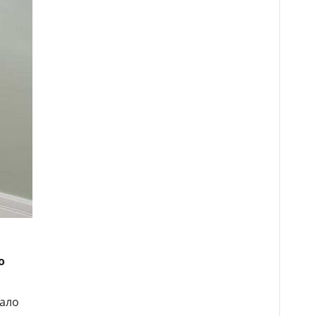
о
вало