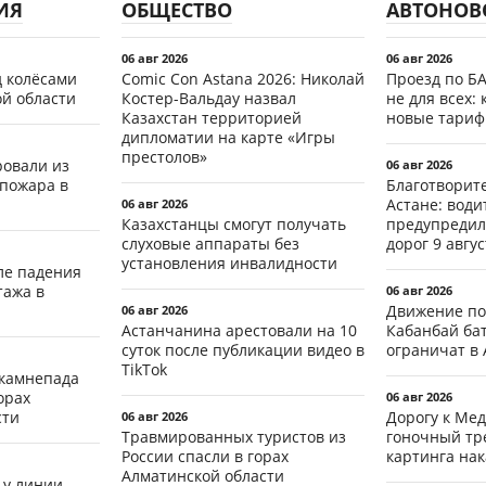
ИЯ
ОБЩЕСТВО
АВТОНОВ
06 авг 2026
06 авг 2026
д колёсами
Comic Con Astana 2026: Николай
Проезд по Б
ой области
Костер-Вальдау назвал
не для всех: 
Казахстан территорией
новые тари
дипломатии на карте «Игры
престолов»
ровали из
06 авг 2026
 пожара в
Благотворит
Астане: води
06 авг 2026
Казахстанцы смогут получать
предупредил
слуховые аппараты без
дорог 9 авгус
установления инвалидности
ле падения
тажа в
06 авг 2026
Движение по
06 авг 2026
Астанчанина арестовали на 10
Кабанбай ба
суток после публикации видео в
ограничат в 
TikTok
 камнепада
орах
06 авг 2026
сти
Дорогу к Мед
06 авг 2026
Травмированных туристов из
гоночный тр
России спасли в горах
картинга на
Алматинской области
 у линии