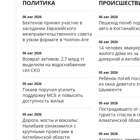
ПОЛИТИКА
ПРОИСШЕСТВ
06 авг 2026
06 авг 2026
Бектенов принял участие в
Пешеход погиб по
заседании Евразийского
авто в Костанайск
межправительственного совета
в узком формате в Чолпон-Ате
06 авг 2026
14 человек эвакуи
жилого дома из-за
06 авг 2026
Возврат активов: 2,7 млрд тг
донерной в Актобе
выделили на водоснабжение
сёл СКО
05 авг 2026
Ребёнок погиб пос
из окна девятого э
05 авг 2026
Токаев поручил усилить
Шымкенте
поддержку МСБ и повысить
доступность жилья
05 авг 2026
Пострадавшего от
туриста спасли в г
05 авг 2026
Дороги, мосты и вокзалы:
Алматинской обла
Налибаев ознакомился с
крупными проектами в
05 авг 2026
Актюбинской области
Загорелось дерево