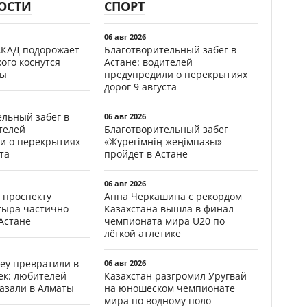
ОСТИ
СПОРТ
06 авг 2026
АКАД подорожает
Благотворительный забег в
кого коснутся
Астане: водителей
фы
предупредили о перекрытиях
дорог 9 августа
ельный забег в
06 авг 2026
телей
Благотворительный забег
и о перекрытиях
«Жүрегімнің жеңімпазы»
та
пройдёт в Астане
06 авг 2026
 проспекту
Анна Черкашина с рекордом
тыра частично
Казахстана вышла в финал
Астане
чемпионата мира U20 по
лёгкой атлетике
еу превратили в
06 авг 2026
ек: любителей
Казахстан разгромил Уругвай
казали в Алматы
на юношеском чемпионате
мира по водному поло