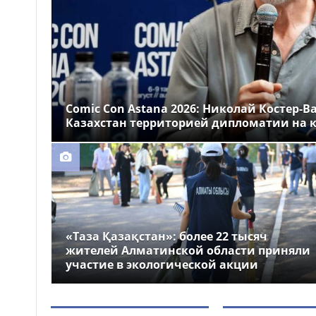
Казахстане
Более 1 млн тг: кому в
14:00
Казахстане предлагали
самые высокие зарплаты
Стало известно, на
12:55
какие специальности
Comic Con Astana 2026: Николай Костер-В
выделили больше всего
Казахстан территорией дипломатии на к
грантов в Казахстане
«Таза Қазақстан»: более 22 тысяч
жителей Алматинской области приняли
участие в экологической акции