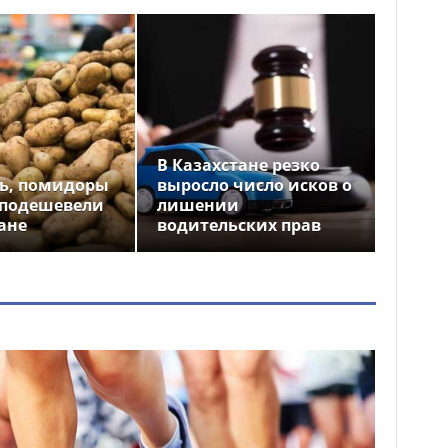
В Казахстане резко
ь, помидоры
выросло число исков о
 подешевели
лишении
ане
водительских прав