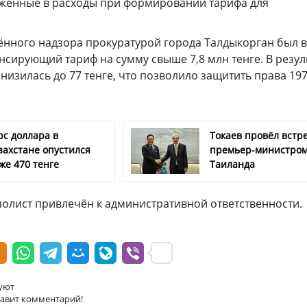
ложенные в расходы при формировании тарифа для
ённого надзора прокуратурой города Талдыкорган был 
сирующий тариф на сумму свыше 7,8 млн тенге. В резул
снизилась до 77 тенге, что позволило защитить права 19
рс доллара в
Токаев провёл встре
захстане опустился
премьер-министро
же 470 тенге
Таиланда
полист привлечён к административной ответственности.
уют
тавит комментарий!