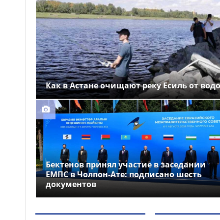
Выборы депутатов
12:01
Курултая: как узнать свой
избирательный участок
Служебная собака
11:41
помогла полицейским найти
пропавшую 18-летнюю
девушку в Караганде
Как в Астане очищают реку Есиль от вод
Бектенов принял участие в заседании
ЕМПС в Чолпон-Ате: подписано шесть
документов