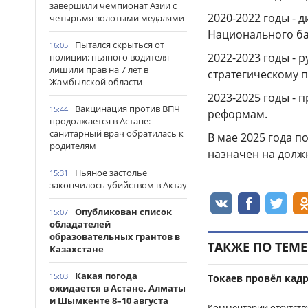
завершили чемпионат Азии с
2020-2022 годы -
четырьмя золотыми медалями
Национального ба
Пытался скрыться от
16:05
2022-2023 годы - 
полиции: пьяного водителя
лишили прав на 7 лет в
стратегическому 
Жамбылской области
2023-2025 годы - 
Вакцинация против ВПЧ
15:44
реформам.
продолжается в Астане:
санитарный врач обратилась к
В мае 2025 года 
родителям
назначен на долж
Пьяное застолье
15:31
закончилось убийством в Актау
Опубликован список
15:07
обладателей
образовательных грантов в
ТАКЖЕ ПО ТЕМЕ
Казахстане
Какая погода
15:03
Токаев провёл кад
ожидается в Астане, Алматы
и Шымкенте 8–10 августа
Комментарии отсутств