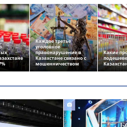
Каждое третье
о
уголовное
ных
правонарушение в
Какие пр
азахстане
Казахстане связано с
подешеве
7%
мошенничеством
Казахста