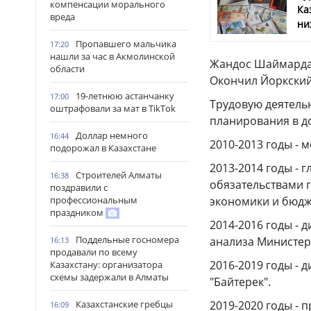
компенсации морального
Ка
вреда
ни
Пропавшего мальчика
17:20
нашли за час в Акмолинской
Жандос Шаймардан
области
Окончил Йоркский 
19-летнюю астанчанку
17:00
Трудовую деятельн
оштрафовали за мат в TikTok
планирования в до
Доллар немного
16:44
2010-2013 годы - 
подорожал в Казахстане
2013-2014 годы - 
Строителей Алматы
16:38
обязательствами 
поздравили с
профессиональным
экономики и бюдж
праздником
2014-2016 годы - 
Поддельные госномера
анализа Министер
16:13
продавали по всему
2016-2019 годы - 
Казахстану: организатора
схемы задержали в Алматы
"Байтерек".
Казахстанские гребцы
2019-2020 годы - 
16:09