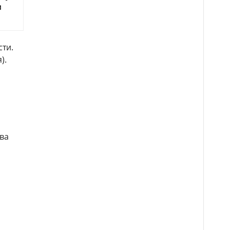
м
сти.
).
ва