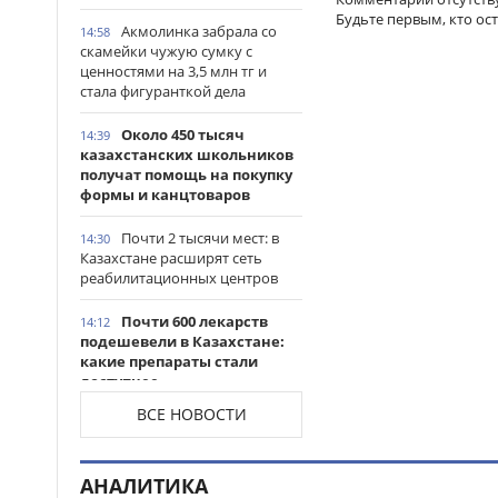
Будьте первым, кто ос
Акмолинка забрала со
14:58
скамейки чужую сумку с
ценностями на 3,5 млн тг и
стала фигуранткой дела
Около 450 тысяч
14:39
казахстанских школьников
получат помощь на покупку
формы и канцтоваров
Почти 2 тысячи мест: в
14:30
Казахстане расширят сеть
реабилитационных центров
Почти 600 лекарств
14:12
подешевели в Казахстане:
какие препараты стали
доступнее
ВСЕ НОВОСТИ
Казахстанские
14:06
таеквондисты завоевали
четыре медали на турнире в
АНАЛИТИКА
Индонезии