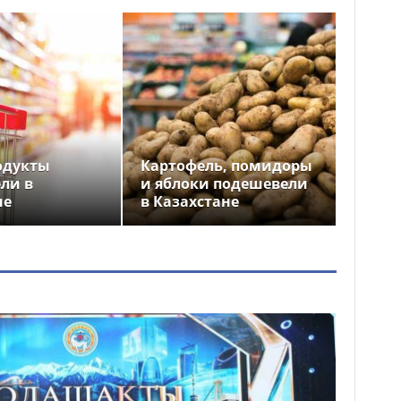
одукты
Картофель, помидоры
ли в
и яблоки подешевели
не
в Казахстане