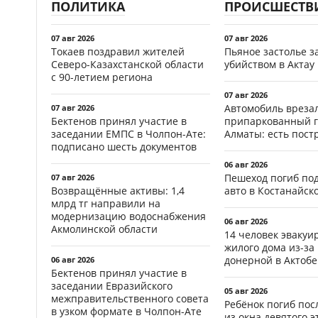
ПОЛИТИКА
ПРОИСШЕСТВ
07 авг 2026
07 авг 2026
Токаев поздравил жителей
Пьяное застолье з
Северо-Казахстанской области
убийством в Актау
с 90-летием региона
07 авг 2026
Автомобиль врезал
07 авг 2026
Бектенов принял участие в
припаркованный г
заседании ЕМПС в Чолпон-Ате:
Алматы: есть пос
подписано шесть документов
06 авг 2026
Пешеход погиб по
07 авг 2026
Возвращённые активы: 1,4
авто в Костанайск
млрд тг направили на
модернизацию водоснабжения
06 авг 2026
Акмолинской области
14 человек эвакуи
жилого дома из-за
донерной в Актобе
06 авг 2026
Бектенов принял участие в
заседании Евразийского
05 авг 2026
межправительственного совета
Ребёнок погиб пос
в узком формате в Чолпон-Ате
из окна девятого э