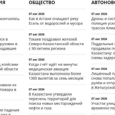
ИЯ
ОБЩЕСТВО
АВТОНОВ
07 авг 2026
07 авг 2026
акончилось
Как в Астане очищают реку
Дроны и сист
Есиль от водорослей и мусора
полиция уси
трассах Алма
07 авг 2026
ся в
Токаев поздравил жителей
07 авг 2026
рузовик в
Северо-Казахстанской области
Поддельные 
традавшие
с 90-летием региона
продавали п
Казахстану: 
схемы задер
07 авг 2026
д колёсами
Когда счёт идёт на минуты:
ой области
медицинская авиация
07 авг 2026
Казахстана выполнила более
Лишённый пр
1300 вылетов за семь месяцев
снова попал
рулём и отп
ровали из
в Жетысуско
 пожара в
07 авг 2026
В Казахстане утвердили
перечень территорий для
07 авг 2026
поиска новых месторождений
Участок ули
нефти и газа
временно пе
ле падения
тажа в