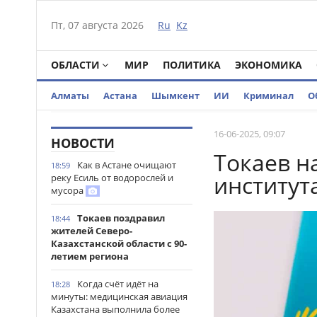
Пт, 07 августа 2026
Ru
Kz
ОБЛАСТИ
МИР
ПОЛИТИКА
ЭКОНОМИКА
Алматы
Астана
Шымкент
ИИ
Криминал
О
16-06-2025, 09:07
НОВОСТИ
Токаев н
Как в Астане очищают
18:59
институт
реку Есиль от водорослей и
мусора
Токаев поздравил
18:44
жителей Северо-
Казахстанской области с 90-
летием региона
Когда счёт идёт на
18:28
минуты: медицинская авиация
Казахстана выполнила более