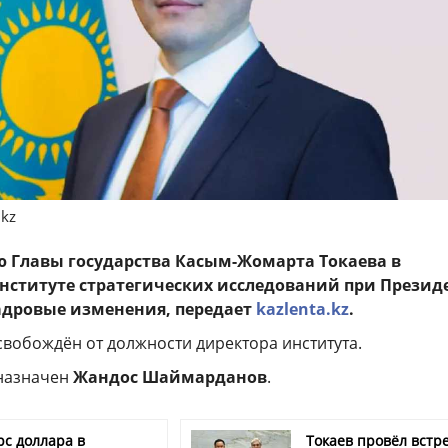
.kz
 Главы государства Касым-Жомарта Токаева в
нституте стратегических исследований при Презид
адровые изменения, передает
kazlenta.kz
.
вобождён от должности директора института.
 назначен
Жандос Шаймарданов
.
рс доллара в
Токаев провёл встре