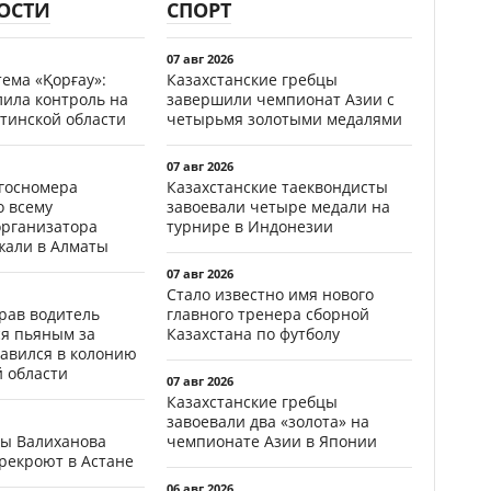
ОСТИ
СПОРТ
07 авг 2026
ема «Қорғау»:
Казахстанские гребцы
лила контроль на
завершили чемпионат Азии с
тинской области
четырьмя золотыми медалями
07 авг 2026
госномера
Казахстанские таеквондисты
о всему
завоевали четыре медали на
организатора
турнире в Индонезии
жали в Алматы
07 авг 2026
Стало известно имя нового
ав водитель
главного тренера сборной
ся пьяным за
Казахстана по футболу
равился в колонию
й области
07 авг 2026
Казахстанские гребцы
завоевали два «золота» на
цы Валиханова
чемпионате Азии в Японии
рекроют в Астане
06 авг 2026