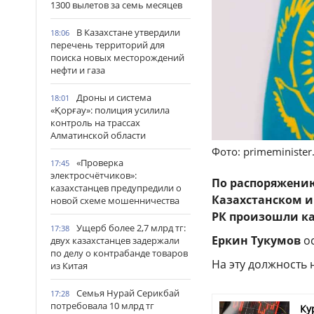
1300 вылетов за семь месяцев
В Казахстане утвердили
18:06
перечень территорий для
поиска новых месторождений
нефти и газа
Дроны и система
18:01
«Қорғау»: полиция усилила
контроль на трассах
Алматинской области
Фото: primeminister
«Проверка
17:45
электросчётчиков»:
По распоряжению
казахстанцев предупредили о
Казахстанском и
новой схеме мошенничества
РК произошли к
Ущерб более 2,7 млрд тг:
17:38
Еркин Тукумов
ос
двух казахстанцев задержали
по делу о контрабанде товаров
На эту должность
из Китая
Семья Нурай Серикбай
17:28
потребовала 10 млрд тг
Ку