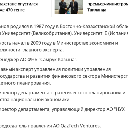
захстане опустился
премьер-министро
же 470 тенге
Таиланда
ов родился в 1987 году в Восточно-Казахстанской обла
Университет (Великобритания), Университет IE (Испания
ость начал в 2009 году в Министерстве экономики и
лжности главного эксперта.
менеджер АО ФНБ "Самрук-Казына".
главный эксперт управления политики управления
государства и развития финансового сектора Министерст
етного планирования.
директор департамента стратегического планирования и
ства национальной экономики.
директор департамента, управляющий директор АО "НУХ
председатель правления АО QazTech Ventures.