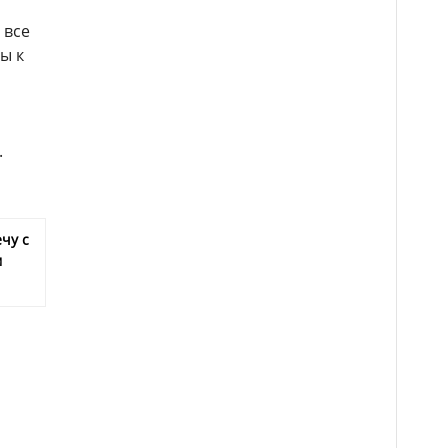
 все
ы к
.
чу с
м