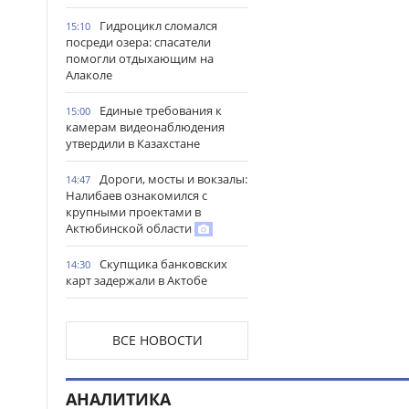
Гидроцикл сломался
15:10
посреди озера: спасатели
помогли отдыхающим на
Алаколе
Единые требования к
15:00
камерам видеонаблюдения
утвердили в Казахстане
Дороги, мосты и вокзалы:
14:47
Налибаев ознакомился с
крупными проектами в
Актюбинской области
Скупщика банковских
14:30
карт задержали в Актобе
В Астане запустили
14:22
масштабный республиканский
ВСЕ НОВОСТИ
проект «Читающая нация»
Иностранных подростков
14:14
АНАЛИТИКА
спасли в горах Алматинской