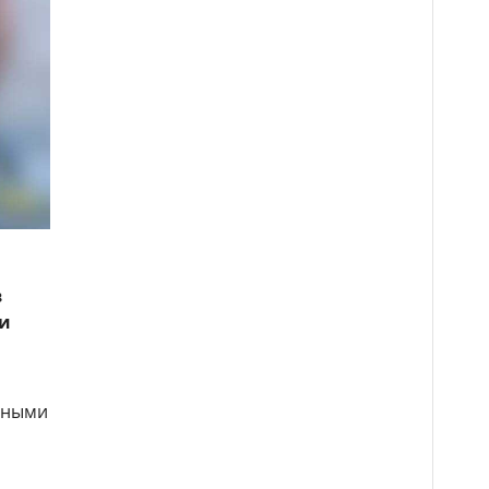
в
и
нными