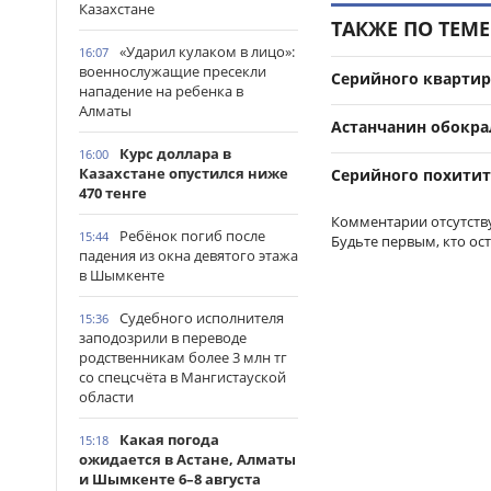
Казахстане
ТАКЖЕ ПО ТЕМЕ
«Ударил кулаком в лицо»:
16:07
военнослужащие пресекли
Серийного квартир
нападение на ребенка в
Алматы
Астанчанин обокра
Курс доллара в
16:00
Казахстане опустился ниже
Серийного похитит
470 тенге
Комментарии отсутств
Ребёнок погиб после
15:44
Будьте первым, кто ос
падения из окна девятого этажа
в Шымкенте
Судебного исполнителя
15:36
заподозрили в переводе
родственникам более 3 млн тг
со спецсчёта в Мангистауской
области
Какая погода
15:18
ожидается в Астане, Алматы
и Шымкенте 6–8 августа