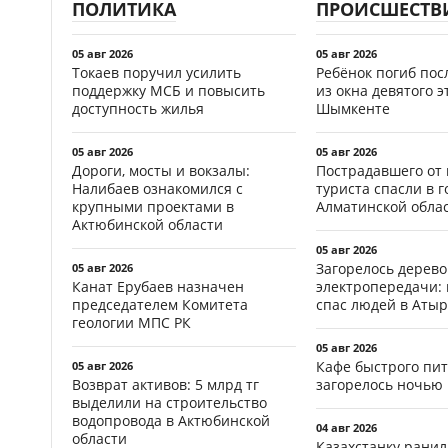
ПОЛИТИКА
ПРОИСШЕСТВ
05 авг 2026
05 авг 2026
Токаев поручил усилить
Ребёнок погиб пос
поддержку МСБ и повысить
из окна девятого э
доступность жилья
Шымкенте
05 авг 2026
05 авг 2026
Дороги, мосты и вокзалы:
Пострадавшего от
Налибаев ознакомился с
туриста спасли в г
крупными проектами в
Алматинской обла
Актюбинской области
05 авг 2026
Загорелось дерево
05 авг 2026
Канат Ерубаев назначен
электропередачи:
председателем Комитета
спас людей в Атыр
геологии МПС РК
05 авг 2026
Кафе быстрого пи
05 авг 2026
Возврат активов: 5 млрд тг
загорелось ночью 
выделили на строительство
водопровода в Актюбинской
04 авг 2026
области
Казахстанку рани