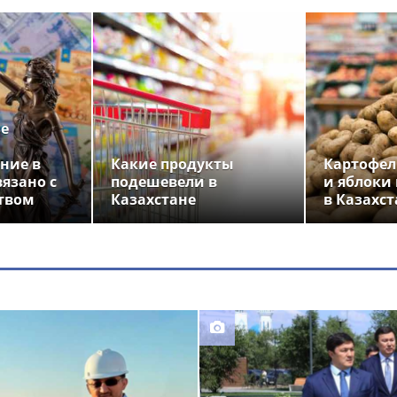
ье
ние в
Какие продукты
Картофел
вязано с
подешевели в
и яблоки
твом
Казахстане
в Казахст