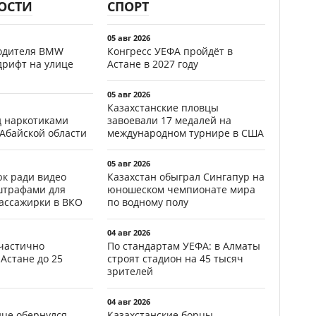
ОСТИ
СПОРТ
05 авг 2026
водителя BMW
Конгресс УЕФА пройдёт в
дрифт на улице
Астане в 2027 году
05 авг 2026
Казахстанские пловцы
д наркотиками
завоевали 17 медалей на
 Абайской области
международном турнире в США
05 авг 2026
к ради видео
Казахстан обыграл Сингапур на
штрафами для
юношеском чемпионате мира
пассажирки в ВКО
по водному полу
04 авг 2026
частично
По стандартам УЕФА: в Алматы
Астане до 25
строят стадион на 45 тысяч
зрителей
04 авг 2026
ице обернулся
Казахстанские борцы