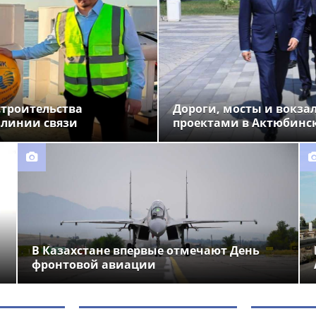
строительства
Дороги, мосты и вокза
 линии связи
проектами в Актюбинс
В Казахстане впервые отмечают День
фронтовой авиации