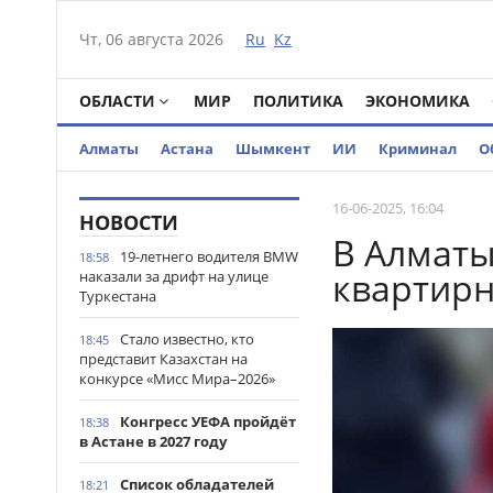
Чт, 06 августа 2026
Ru
Kz
ОБЛАСТИ
МИР
ПОЛИТИКА
ЭКОНОМИКА
Алматы
Астана
Шымкент
ИИ
Криминал
О
16-06-2025, 16:04
НОВОСТИ
В Алматы
19-летнего водителя BMW
18:58
квартирн
наказали за дрифт на улице
Туркестана
Стало известно, кто
18:45
представит Казахстан на
конкурсе «Мисс Мира–2026»
Конгресс УЕФА пройдёт
18:38
в Астане в 2027 году
Список обладателей
18:21