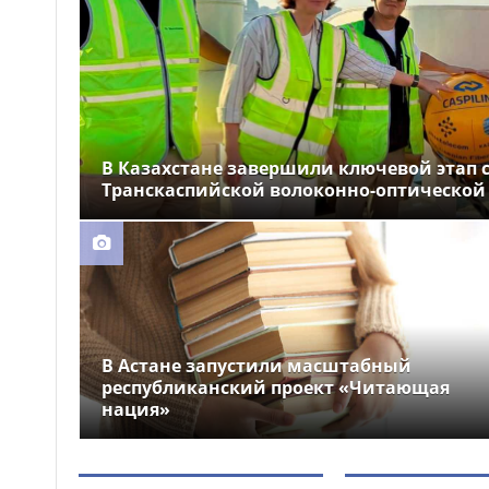
устроили праздник для
крокодила
Почти 12 тысяч км
12:26
электросетей отремонтировали
в Казахстане
В Казахстане завершили ключевой этап 
Транскаспийской волоконно-оптической
В Астане запустили масштабный
республиканский проект «Читающая
нация»