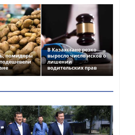
В Казахстане резко
ь, помидоры
выросло число исков о
 подешевели
лишении
ане
водительских прав