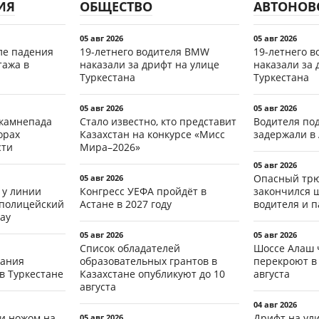
ИЯ
ОБЩЕСТВО
АВТОНОВ
05 авг 2026
05 авг 2026
ле падения
19-летнего водителя BMW
19-летнего 
тажа в
наказали за дрифт на улице
наказали за 
Туркестана
Туркестана
05 авг 2026
05 авг 2026
 камнепада
Стало известно, кто представит
Водителя по
орах
Казахстан на конкурсе «Мисс
задержали в
сти
Мира–2026»
05 авг 2026
Опасный трю
05 авг 2026
 у линии
Конгресс УЕФА пройдёт в
закончился 
 полицейский
Астане в 2027 году
водителя и 
ау
05 авг 2026
05 авг 2026
Список обладателей
Шоссе Алаш 
тания
образовательных грантов в
перекроют в 
в Туркестане
Казахстане опубликуют до 10
августа
августа
04 авг 2026
ли ножом на
Дрифт на ул
05 авг 2026