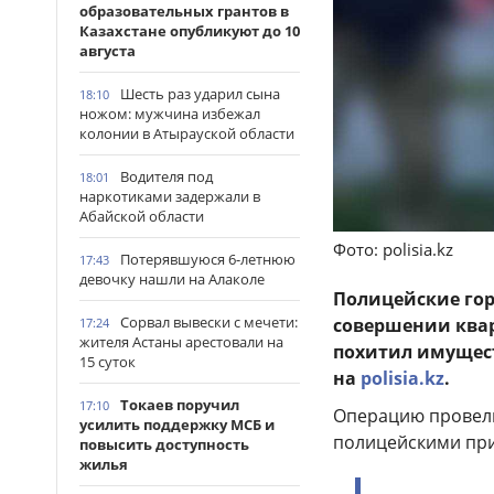
образовательных грантов в
Казахстане опубликуют до 10
августа
Шесть раз ударил сына
18:10
ножом: мужчина избежал
колонии в Атырауской области
Водителя под
18:01
наркотиками задержали в
Абайской области
Фото: polisia.kz
Потерявшуюся 6-летнюю
17:43
девочку нашли на Алаколе
Полицейские го
Сорвал вывески с мечети:
совершении ква
17:24
жителя Астаны арестовали на
похитил имущест
15 суток
на
polisia.kz
.
Токаев поручил
17:10
Операцию провели
усилить поддержку МСБ и
полицейскими при
повысить доступность
жилья