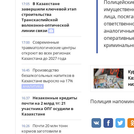
Полицейские
В Казахстане
17:05
имущественн
завершили ключевой этап
строительства
лица, посяг
Транскаспийской
ответственн
волоконно-оптической
аналогичным
линии связи
оперативные
Современные
17:00
криминально
травматологические центры
откроют во всех регионах
Казахстана до 2027 года
Производство
16:45
Ку
безалкогольных напитков в
Ка
Казахстане выросло на 17%
ни
АНАЛИТИКА
Незаконные кредиты
16:37
Полиция напомина
почти на 2 млрд тг: 21
участника ОПГ осудили в
Казахстане
Почти 20 млн тонн
16:26
кормов заготовили в