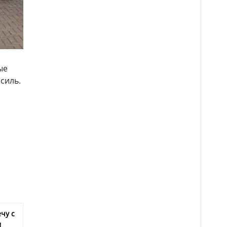
ые
силь.
чу с
м