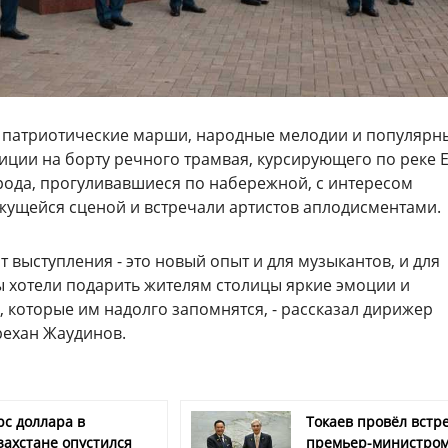
 патриотические марши, народные мелодии и популярн
ции на борту речного трамвая, курсирующего по реке Е
орода, прогуливавшиеся по набережной, с интересом
жущейся сценой и встречали артистов аплодисментами.
 выступления - это новый опыт и для музыкантов, и для
ы хотели подарить жителям столицы яркие эмоции и
, которые им надолго запомнятся, - рассказал дирижер
рехан Жаудинов.
рс доллара в
Токаев провёл встре
захстане опустился
премьер-министро