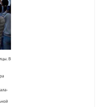
ицы. В
ра
ала-
и
ьной