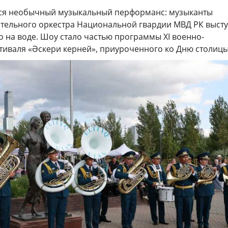
лся необычный музыкальный перформанс: музыканты
тельного оркестра Национальной гвардии МВД РК выст
 на воде. Шоу стало частью программы XI военно-
тиваля «Әскери керней», приуроченного ко Дню столицы