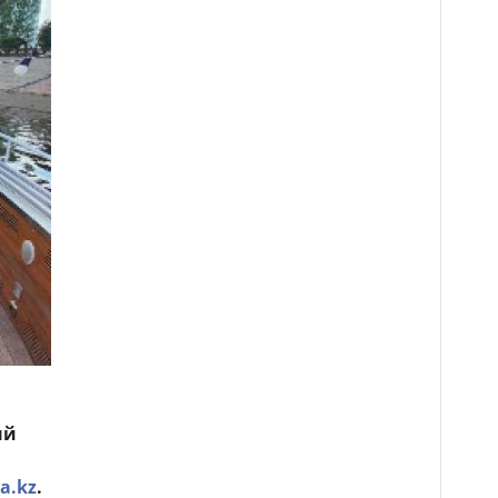
ый
ia.kz
.