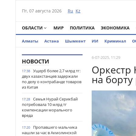
Пт, 07 августа 2026
Ru
Kz
ОБЛАСТИ
МИР
ПОЛИТИКА
ЭКОНОМИКА
Алматы
Астана
Шымкент
ИИ
Криминал
О
6-07-2025, 11:29
НОВОСТИ
Оркестр 
Ущерб более 2,7 млрд тг:
17:38
на борту
двух казахстанцев задержали
по делу о контрабанде товаров
из Китая
Семья Нурай Серикбай
17:28
потребовала 10 млрд тг
компенсации морального
вреда
Пропавшего мальчика
17:20
нашли за час в Акмолинской