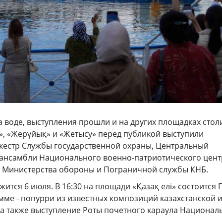
 воде, выступления прошли и на других площадках стол
», «Жерұйық» и «Жетысу» перед публикой выступили
кестр Службы государственной охраны, Центральный
 ансамбли Национального военно-патриотического цент
 Министерства обороны и Пограничной службы КНБ.
ится 6 июля. В 16:30 на площади «Қазақ елі» состоится Г
мме - попурри из известных композиций казахстанской 
 а также выступление Роты почетного караула Национал