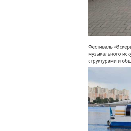
помогла полицейским найти
пропавшую 18-летнюю
девушку в Караганде
«Я просто любил»:
11:33
актюбинца привлекут к
ответственности за
преследование женщины
Фестиваль «Әскери
Автомобиль врезался в
11:16
музыкального иск
припаркованный грузовик в
структурами и об
Алматы: есть пострадавшие
Огурцы, капуста и
11:07
картофель подешевели в
Казахстане
АНАЛИТИКА
До +41 градуса: новая
11:01
волна жары накроет
Казахстан
Архивистов и IT-
10:45
специалистов в Казахстане
могут включить в программу