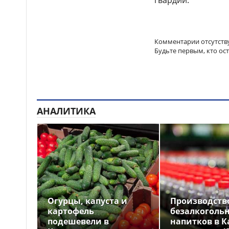
гвардии.
Комментарии отсутств
Будьте первым, кто ос
АНАЛИТИКА
Огурцы, капуста и
Производств
картофель
безалкоголь
подешевели в
напитков в К