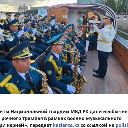
нты Национальной гвардии МВД РК дали необычн
у речного трамвая в рамках военно-музыкального
ри керней», передает
kazlenta.kz
со ссылкой на
polis