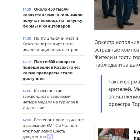
Около 450 тысяч
14:39
казахстанских школьников
получат помощь на покупку
формы и канцтоваров
Почти 2 тысячи мест: в
14:30
Оркестр исполнил
Казахстане расширят сеть
эстрадные компози
реабилитационных центров
Жители и гости г
Почти 600 лекарств
14:12
наблюдали за дви
подешевели в Казахстане:
какие препараты стали
доступнее
Такой формат
зрителей. М
Казахстанские
14:06
впечатления
таеквондисты завоевали
четыре медали на турнире в
оркестра То
Индонезии
Бектенов принял участие
14:00
в заседании ЕМПС в Чолпон-
Ате: подписано шесть
Ку
документов
Ка