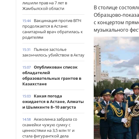
лишили прав на 7 лет в
В столице состоя
Жамбылской области
Образцово-показа
Вакцинация против ВПЧ
15:44
с концертом прямо
продолжается в Астане:
музыкального фес
санитарный врач обратилась к
родителям
Пьяное застолье
15:31
закончилось убийством в Актау
Опубликован список
15:07
обладателей
образовательных грантов в
Казахстане
Какая погода
15:03
ожидается в Астане, Алматы
и Шымкенте 8–10 августа
Акмолинка забрала со
14:58
скамейки чужую сумку с
ценностями на 3,5 млн тг и
стала фигуранткой дела