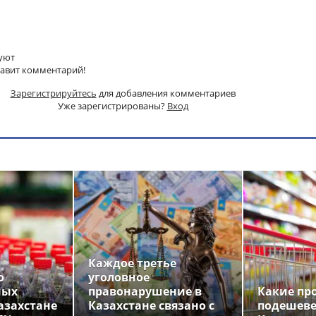
уют
тавит комментарий!
Зарегистрируйтесь
для добавления комментариев
Уже зарегистрированы?
Вход
Каждое третье
о
уголовное
ных
правонарушение в
Какие пр
азахстане
Казахстане связано с
подешеве