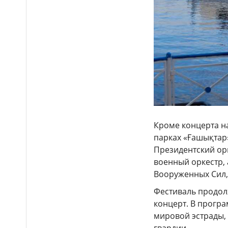
господдержки для работы в
сёлах
«Лёгкий заработок»
10:38
через sim-box обернулся
судимостью для жителя
Костанайской области
Кроме концерта на
парках «Ғашықтар
Президентский ор
военный оркестр,
Вооруженных Сил,
Фестиваль продолж
концерт. В програ
мировой эстрады,