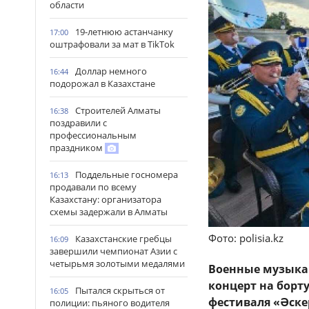
области
19-летнюю астанчанку
17:00
оштрафовали за мат в TikTok
Доллар немного
16:44
подорожал в Казахстане
Строителей Алматы
16:38
поздравили с
профессиональным
праздником
Поддельные госномера
16:13
продавали по всему
Казахстану: организатора
схемы задержали в Алматы
Фото: polisia.kz
Казахстанские гребцы
16:09
завершили чемпионат Азии с
четырьмя золотыми медалями
Военные музыка
концерт на борт
Пытался скрыться от
16:05
фестиваля «Әске
полиции: пьяного водителя