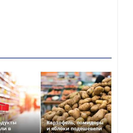
одукты
Картофель, помидоры
ли в
и яблоки подешевели