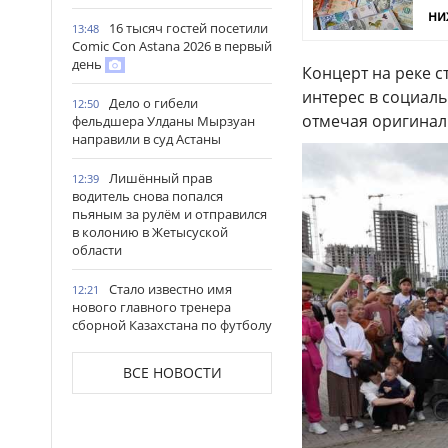
ни
16 тысяч гостей посетили
13:48
Comic Con Astana 2026 в первый
день
Концерт на реке с
интерес в социаль
Дело о гибели
12:50
отмечая оригинал
фельдшера Улданы Мырзуан
направили в суд Астаны
Лишённый прав
12:39
водитель снова попался
пьяным за рулём и отправился
в колонию в Жетысуской
области
Стало известно имя
12:21
нового главного тренера
сборной Казахстана по футболу
Выборы депутатов
12:01
ВСЕ НОВОСТИ
Курултая: как узнать свой
избирательный участок
Служебная собака
11:41