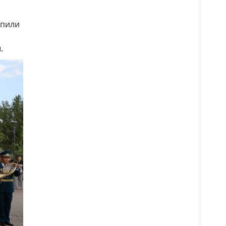
упили
.