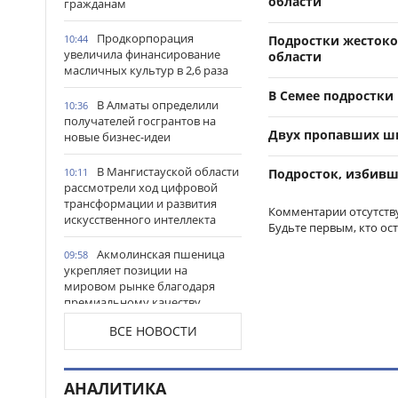
области
гражданам
Продкорпорация
10:44
Подростки жестоко
увеличила финансирование
области
масличных культур в 2,6 раза
В Семее подростки
В Алматы определили
10:36
получателей госгрантов на
Двух пропавших ш
новые бизнес-идеи
В Мангистауской области
10:11
Подросток, избивш
рассмотрели ход цифровой
трансформации и развития
Комментарии отсутств
искусственного интеллекта
Будьте первым, кто ос
Акмолинская пшеница
09:58
укрепляет позиции на
мировом рынке благодаря
премиальному качеству
ВСЕ НОВОСТИ
В Костанайской области
09:47
состоялось открытие
обновленного вокзала
Аркалыка
АНАЛИТИКА