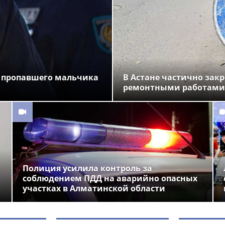
 пропавшего мальчика
В Астане частично закр
ремонтными работами
Полиция усилила контроль за
соблюдением ПДД на аварийно опасных
участках в Алматинской области