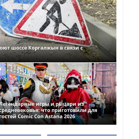
оют шоссе Коргалжын в связи с
Легендарные игры и рыцари из
средневековья: что приготовили для
гостей Comic Con Astana 2026