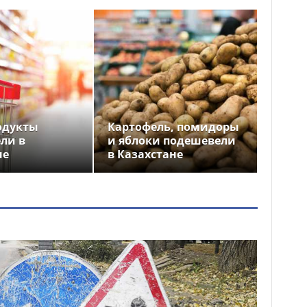
одукты
Картофель, помидоры
ли в
и яблоки подешевели
не
в Казахстане