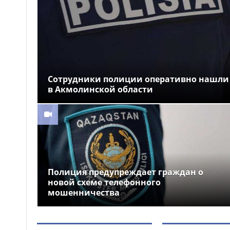
программа спортивных
мероприятий
Как в Астане очищают
18:59
реку Есиль от водорослей и
мусора
Токаев поздравил
18:44
жителей Северо-
Сотрудники полиции оперативно нашли
Казахстанской области с 90-
в Акмолинской области
летием региона
Когда счёт идёт на
18:28
минуты: медицинская авиация
Казахстана выполнила более
1300 вылетов за семь месяцев
Полиция предупреждает граждан о
новой схеме телефонного
мошенничества