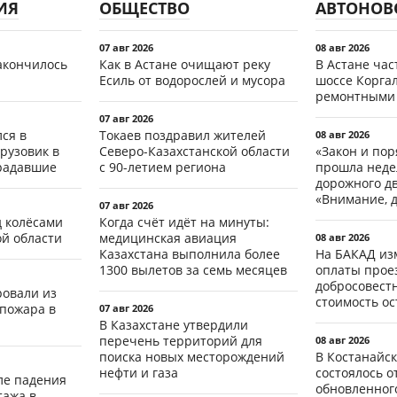
ИЯ
ОБЩЕСТВО
АВТОНОВ
07 авг 2026
08 авг 2026
акончилось
Как в Астане очищают реку
В Астане ча
Есиль от водорослей и мусора
шоссе Коргал
ремонтными
07 авг 2026
ся в
Токаев поздравил жителей
08 авг 2026
рузовик в
Северо-Казахстанской области
«Закон и пор
традавшие
с 90-летием региона
прошла неде
дорожного д
«Внимание, д
07 авг 2026
д колёсами
Когда счёт идёт на минуты:
ой области
медицинская авиация
08 авг 2026
Казахстана выполнила более
На БАКАД из
1300 вылетов за семь месяцев
оплаты проез
добросовест
ровали из
стоимость о
 пожара в
07 авг 2026
В Казахстане утвердили
перечень территорий для
08 авг 2026
поиска новых месторождений
В Костанайск
нефти и газа
состоялось 
ле падения
обновленног
тажа в