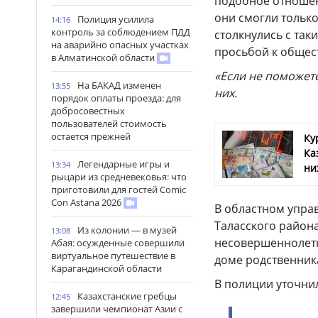
подобное отношен
они смогли только 
Полиция усилила
14:16
контроль за соблюдением ПДД
столкнулись с та
на аварийно опасных участках
просьбой к общес
в Алматинской области
«Если не поможете
На БАКАД изменен
13:55
них.
порядок оплаты проезда: для
добросовестных
пользователей стоимость
остается прежней
Ку
Ка
Легендарные игры и
13:34
ни
рыцари из средневековья: что
приготовили для гостей Comic
Con Astana 2026
В областном управ
Таласского район
Из колонии — в музей
13:08
несовершеннолетн
Абая: осужденные совершили
виртуальное путешествие в
доме родственник
Карагандинской области
В полиции уточнил
Казахстанские гребцы
12:45
завершили чемпионат Азии с