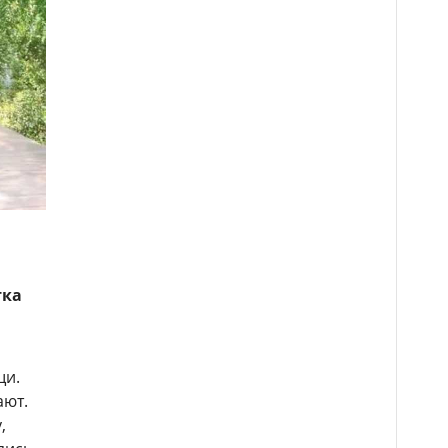
тка
щи.
ают.
,