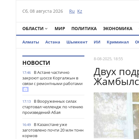
Сб, 08 августа 2026
Ru
Kz
ОБЛАСТИ
МИР
ПОЛИТИКА
ЭКОНОМИКА
Алматы
Астана
Шымкент
ИИ
Криминал
О
8-08-2025, 18:55
НОВОСТИ
Двух под
В Астане частично
17:46
Жамбылс
закроют шоссе Коргалжын в
связи с ремонтными работами
В Вооруженных силах
17:13
стартовал челлендж по чтению
произведений Абая
В Казахстане уже
16:49
заготовлено почти 20 млн тонн
кормов