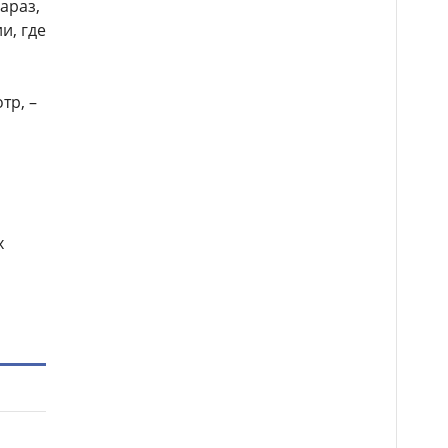
араз,
и, где
тр, –
х