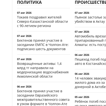
ПОЛИТИКА
ПРОИСШЕСТВ
07 авг 2026
07 авг 2026
Токаев поздравил жителей
Пьяное застолье з
Северо-Казахстанской области
убийством в Актау
с 90-летием региона
07 авг 2026
Автомобиль врезал
07 авг 2026
Бектенов принял участие в
припаркованный г
заседании ЕМПС в Чолпон-Ате:
Алматы: есть пос
подписано шесть документов
06 авг 2026
Пешеход погиб по
07 авг 2026
Возвращённые активы: 1,4
авто в Костанайск
млрд тг направили на
модернизацию водоснабжения
06 авг 2026
Акмолинской области
14 человек эвакуи
жилого дома из-за
донерной в Актобе
06 авг 2026
Бектенов принял участие в
заседании Евразийского
05 авг 2026
межправительственного совета
Ребёнок погиб пос
в узком формате в Чолпон-Ате
из окна девятого э