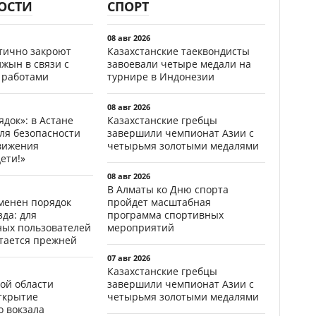
ОСТИ
СПОРТ
08 авг 2026
стично закроют
Казахстанские таеквондисты
жын в связи с
завоевали четыре медали на
 работами
турнире в Индонезии
08 авг 2026
ядок»: в Астане
Казахстанские гребцы
ля безопасности
завершили чемпионат Азии с
вижения
четырьмя золотыми медалями
ети!»
08 авг 2026
В Алматы ко Дню спорта
менен порядок
пройдет масштабная
да: для
программа спортивных
ных пользователей
мероприятий
стается прежней
07 авг 2026
Казахстанские гребцы
ой области
завершили чемпионат Азии с
открытие
четырьмя золотыми медалями
о вокзала