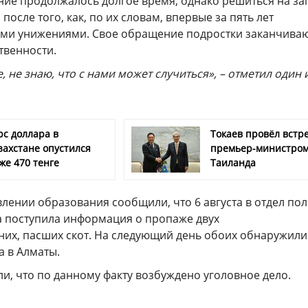
ие продолжалось долгое время, однако решиться на за
после того, как, по их словам, впервые за пять лет
кими унижениями. Свое обращение подростки заканчива
твенности.
, не знаю, что с нами может случиться», – отметил один 
рс доллара в
Токаев провёл встре
захстане опустился
премьер-министро
же 470 тенге
Таиланда
лении образования сообщили, что 6 августа в отдел по
а поступила информация о пропаже двух
их, пасших скот. На следующий день обоих обнаружили
а в Алматы.
и, что по данному факту возбуждено уголовное дело.