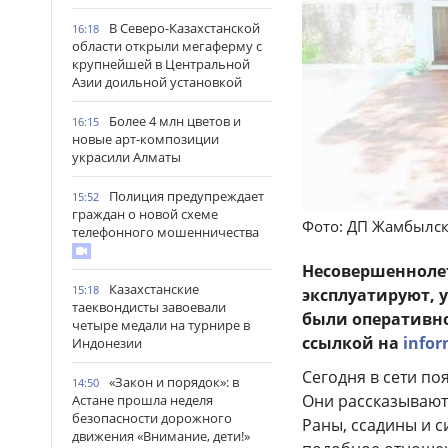
В Северо-Казахстанской
16:18
области открыли мегаферму с
крупнейшей в Центральной
Азии доильной установкой
Более 4 млн цветов и
16:15
новые арт-композиции
украсили Алматы
Полиция предупреждает
15:52
граждан о новой схеме
Фото: ДП Жамбылск
телефонного мошенничества
Несовершеннолет
Казахстанские
15:18
эксплуатируют, 
таеквондисты завоевали
были оперативно
четыре медали на турнире в
ссылкой на
infor
Индонезии
Сегодня в сети по
«Закон и порядок»: в
14:50
Они рассказывают,
Астане прошла неделя
безопасности дорожного
Раны, ссадины и с
движения «Внимание, дети!»