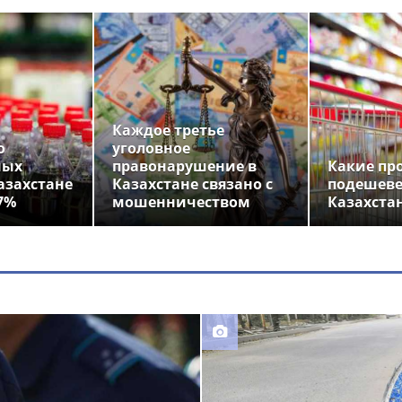
Каждое третье
о
уголовное
ных
правонарушение в
Какие пр
азахстане
Казахстане связано с
подешеве
7%
мошенничеством
Казахста