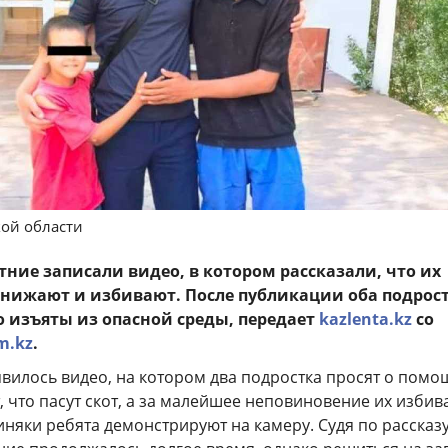
ой области
ние записали видео, в котором рассказали, что их
унижают и избивают. После публикации оба подрос
 изъяты из опасной среды, передает
kazlenta.kz
со
m.kz
.
явилось видео, на котором два подростка просят о помо
 что пасут скот, а за малейшее неповиновение их избив
иняки ребята демонстрируют на камеру. Судя по рассказу