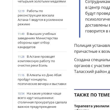
Сотрудникам
четырьмя золотыми медалями
в Центр под
Работы по
12:19
будут прове
реконструкции вокзала
психологиче
Астана-1 ведутся в усиленном
режиме
доставлены 
говорится в
В высших учебных
11:49
заведениях Министерства
обороны идет отбор
Полиция устанавли
кандидатов
причастные к во
В Астане проводят
11:28
Создана специаль
комплексную работу по
органов с участи
очистке реки Есиль
Таласский район 
В Алматы ко Дню Абая
11:16
пройдут концерты,
поэтические вечера и выставки
На какие уловки чаще
10:54
ТАКЖЕ ПО ТЕМЕ
всего идут мошенники:
столичная прокуратура сделала
Терапевта уволили
важное предупреждение