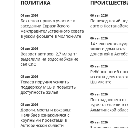
ПОЛИТИКА
ПРОИСШЕСТВ
06 авг 2026
06 авг 2026
Бектенов принял участие в
Пешеход погиб по
заседании Евразийского
авто в Костанайск
межправительственного совета
в узком формате в Чолпон-Ате
06 авг 2026
14 человек эвакуи
жилого дома из-за
06 авг 2026
Возврат активов: 2,7 млрд тг
донерной в Актобе
выделили на водоснабжение
сёл СКО
05 авг 2026
Ребёнок погиб пос
из окна девятого э
05 авг 2026
Токаев поручил усилить
Шымкенте
поддержку МСБ и повысить
доступность жилья
05 авг 2026
Пострадавшего от
туриста спасли в г
05 авг 2026
Дороги, мосты и вокзалы:
Алматинской обла
Налибаев ознакомился с
крупными проектами в
05 авг 2026
Актюбинской области
Загорелось дерево