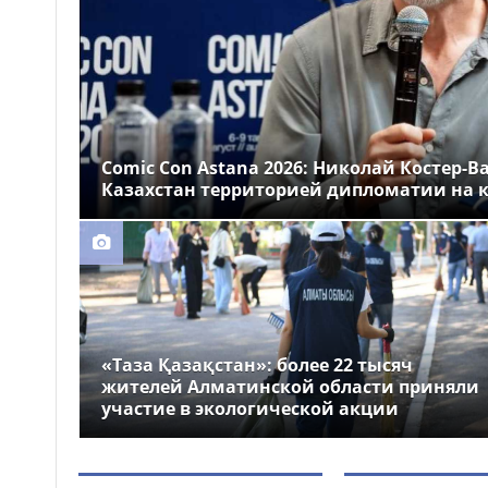
Казахстане
Более 1 млн тг: кому в
14:00
Казахстане предлагали
самые высокие зарплаты
Стало известно, на
12:55
какие специальности
Comic Con Astana 2026: Николай Костер-В
выделили больше всего
Казахстан территорией дипломатии на к
грантов в Казахстане
«Таза Қазақстан»: более 22 тысяч
жителей Алматинской области приняли
участие в экологической акции