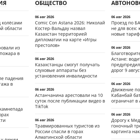
ИЯ
ОБЩЕСТВО
АВТОНОВ
06 авг 2026
06 авг 2026
д колёсами
Comic Con Astana 2026: Николай
Проезд по Б
ой области
Костер-Вальдау назвал
не для всех: 
Казахстан территорией
новые тари
дипломатии на карте «Игры
престолов»
ровали из
06 авг 2026
 пожара в
Благотворит
Астане: води
06 авг 2026
Казахстанцы смогут получать
предупредил
слуховые аппараты без
дорог 9 авгус
установления инвалидности
ле падения
тажа в
06 авг 2026
Движение по
06 авг 2026
Астанчанина арестовали на 10
Кабанбай ба
суток после публикации видео в
ограничат в 
TikTok
 камнепада
орах
06 авг 2026
сти
Дорогу к Мед
06 авг 2026
Травмированных туристов из
гоночный тр
России спасли в горах
картинга на
Алматинской области
 у линии