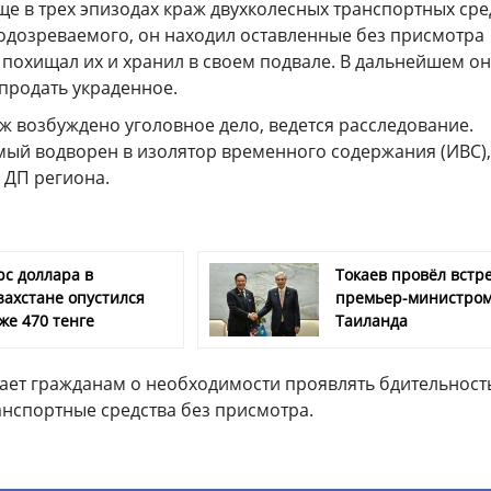
ще в трех эпизодах краж двухколесных транспортных сре
одозреваемого, он находил оставленные без присмотра
 похищал их и хранил в своем подвале. В дальнейшем он
продать украденное.
аж возбуждено уголовное дело, ведется расследование.
ый водворен в изолятор временного содержания (ИВС),
 ДП региона.
рс доллара в
Токаев провёл встре
захстане опустился
премьер-министро
же 470 тенге
Таиланда
ет гражданам о необходимости проявлять бдительность
анспортные средства без присмотра.