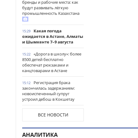
бренды и рабочие места: как
будут развивать лёгкую
промышленность Казахстана
Какая погода
15:29
ожидается в Астане, Алматы
и Шымкенте 7–9 августа
«Дорога в школу»: более
15:22
8500 детей бесплатно
обеспечат рюкзаками и
канцтоварами в Астане
Регистрация брака
15:12
закончилась задержанием:
новоиспеченный супруг
устроил дебош в Кокшетау
В древнем городище
15:00
ВСЕ НОВОСТИ
Сауран началась реставрация
исторических памятников
АНАЛИТИКА
Выезд на встречную
14:53