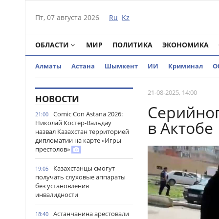
Пт, 07 августа 2026
Ru
Kz
ОБЛАСТИ
МИР
ПОЛИТИКА
ЭКОНОМИКА
Алматы
Астана
Шымкент
ИИ
Криминал
О
21-08-2025, 14:00
НОВОСТИ
Серийног
Comic Con Astana 2026:
21:00
в Актобе
Николай Костер-Вальдау
назвал Казахстан территорией
дипломатии на карте «Игры
престолов»
Казахстанцы смогут
19:05
получать слуховые аппараты
без установления
инвалидности
Астанчанина арестовали
18:40