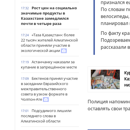
признался е
Рост цен на социально
17:32
По словам п
значимые продукты в
велосипеды,
Казахстане замедлился
планировал 
почти в четыре раза
По факту кр
«Таза Қазақстан»: более
17:24
Подозреваем
22 тысяч жителей Алматинской
области приняли участие в
рассказали в
экологической акции
Астанчанку наказали за
17:19
купание в запрещённом месте
Ку
Бектенов принял участие
Ка
17:09
в заседании Евразийского
ни
межправительственного
совета в узком формате в
Чолпон-Ате
Полиция напомина
оставлять свои тр
Подсудимого лишили
17:01
последнего слова в
Алматинской области