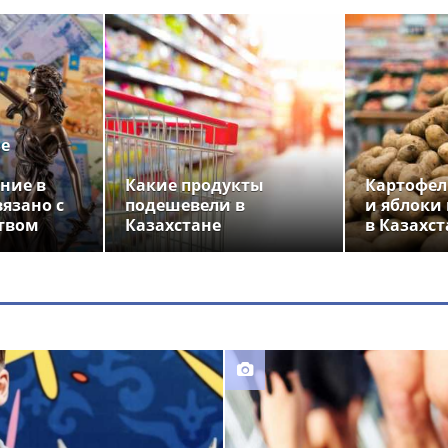
ье
ние в
Какие продукты
Картофел
вязано с
подешевели в
и яблоки
твом
Казахстане
в Казахст