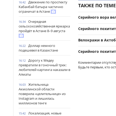
Движение по проспекту
16:42
ТАКЖЕ ПО ТЕМЕ
Кабанбай батыра частично
ограничат в Астане
Серийного вора ве
Очередная
16:34
сельскохозяйственная ярмарка
Серийного похитит
пройдёт в Астане 8–9 августа
Велокражи в Актоб
Доллар немного
16:22
подешевел в Казахстане
Серийного похитит
Дорогу к Медеу
16:12
Комментарии отсутств
превратили в гоночный трек:
Будьте первым, кто ос
любителей картинга наказали в
Алматы
Жительница
16:03
Акмолинской области
поверила «целительнице» из
Instagram и лишилась
миллионов тенге
Локализация, новые
15:42