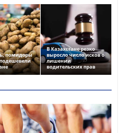
В Казахстане резко
ь, помидоры
выросло число исков о
 подешевели
лишении
ане
водительских прав