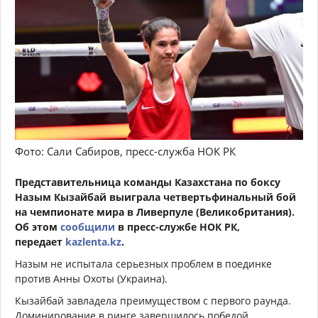
Фото: Сали Сабиров, пресс-служба НОК РК
Представительница команды Казахстана по боксу
Назым Кызайбай выиграла четвертьфинальный бой
на чемпионате мира в Ливерпуле (Великобритания).
Об этом
сообщили
в пресс-службе НОК РК,
передает
kazlenta.kz
.
Назым не испытала серьезных проблем в поединке
против Анны Охоты (Украина).
Кызайбай завладела преимуществом с первого раунда.
Доминирование в ринге завершилось победой