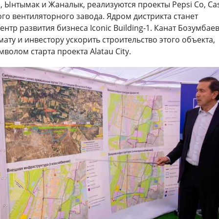
, Ынтымак и Жаналык, реализуются проекты Pepsi Co, Ca
го вентиляторного завода. Ядром дистрикта станет
тр развития бизнеса Iconic Building-1. Канат Бозумбае
ату и инвестору ускорить строительство этого объекта,
мволом старта проекта Alatau City.