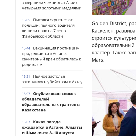
завершили чемпионат Азии с
четырьмя золотыми медалями
Пытался скрыться от
16:05
Golden District, 
полиции: пьяного водителя
Каскелен, развива
лишили прав на 7 лет в
Жамбылской области
строится культур
образовательный 
Вакцинация против ВПЧ
15:44
кластер. Также за
продолжается в Астане:
санитарный врач обратилась к
Mars.
родителям
Пьяное застолье
15:31
закончилось убийством в Актау
Опубликован список
15:07
обладателей
образовательных грантов в
Казахстане
Какая погода
15:03
ожидается в Астане, Алматы
и Шымкенте 8–10 августа