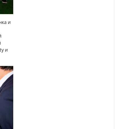
нка и
й
й
ty и