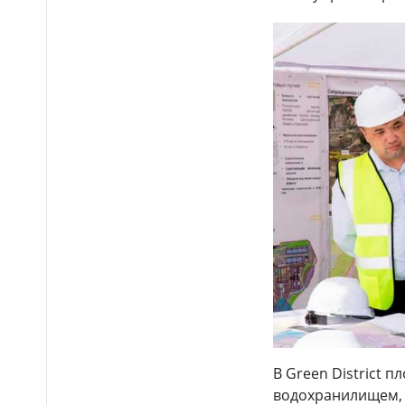
Бектенов принял участие
14:00
в заседании ЕМПС в Чолпон-
Ате: подписано шесть
документов
16 тысяч гостей посетили
13:48
Comic Con Astana 2026 в первый
день
Дело о гибели
12:50
фельдшера Улданы Мырзуан
направили в суд Астаны
Лишённый прав
12:39
водитель снова попался
пьяным за рулём и отправился
в колонию в Жетысуской
области
Стало известно имя
12:21
нового главного тренера
В Green District 
сборной Казахстана по футболу
водохранилищем, 