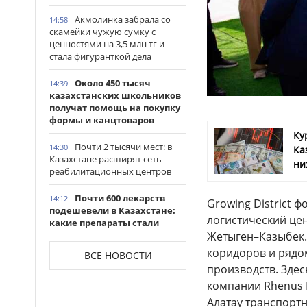
Акмолинка забрала со
14:58
скамейки чужую сумку с
ценностями на 3,5 млн тг и
стала фигуранткой дела
Около 450 тысяч
14:39
казахстанских школьников
получат помощь на покупку
формы и канцтоваров
Ку
Почти 2 тысячи мест: в
14:30
Ка
Казахстане расширят сеть
ни
реабилитационных центров
Почти 600 лекарств
14:12
Growing District
подешевели в Казахстане:
логистический це
какие препараты стали
доступнее
Жетыген–Казыбек
коридоров и рядом
ВСЕ НОВОСТИ
Казахстанские
14:06
производств. Зде
таеквондисты завоевали
компании Rhenus L
четыре медали на турнире в
Индонезии
Алатау транспортн