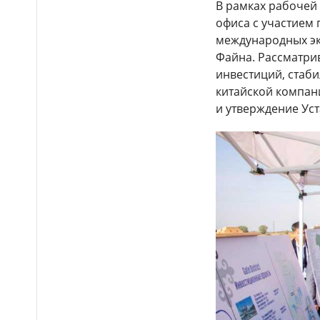
В рамках рабочей
офиса с участием 
международных эк
Файна. Рассматри
инвестиций, стаб
китайской компани
и утверждение Уста