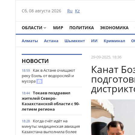
Сб, 08 августа 2026
Ru
Kz
ОБЛАСТИ
МИР
ПОЛИТИКА
ЭКОНОМИКА
Алматы
Астана
Шымкент
ИИ
Криминал
О
29-09-2025, 18:36
НОВОСТИ
Канат Бо
Как в Астане очищают
18:59
подготов
реку Есиль от водорослей и
мусора
дистрикт
Токаев поздравил
18:44
жителей Северо-
Казахстанской области с 90-
летием региона
Когда счёт идёт на
18:28
минуты: медицинская авиация
Казахстана выполнила более