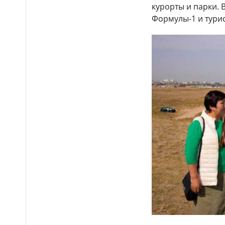
Выборы депутатов
12:01
курорты и парки. 
Курултая: как узнать свой
Формулы-1 и турист
избирательный участок
Служебная собака
11:41
помогла полицейским найти
пропавшую 18-летнюю
девушку в Караганде