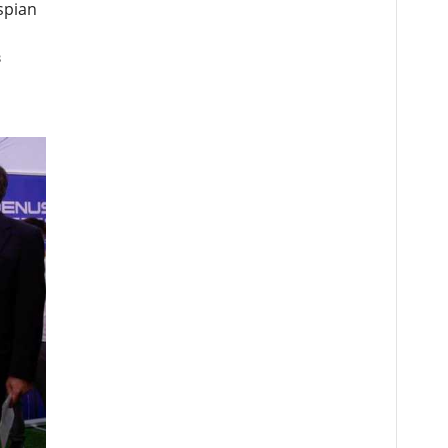
spian
в