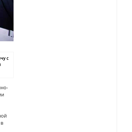
чу с
м
нно-
ии
ной
 в