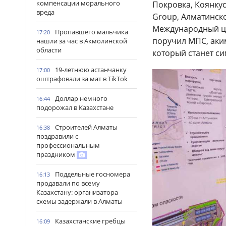
компенсации морального
Покровка, Коянкус
вреда
Group, Алматинско
Международный цен
Пропавшего мальчика
17:20
поручил МПС, аким
нашли за час в Акмолинской
области
который станет си
19-летнюю астанчанку
17:00
оштрафовали за мат в TikTok
Доллар немного
16:44
подорожал в Казахстане
Строителей Алматы
16:38
поздравили с
профессиональным
праздником
Поддельные госномера
16:13
продавали по всему
Казахстану: организатора
схемы задержали в Алматы
Казахстанские гребцы
16:09