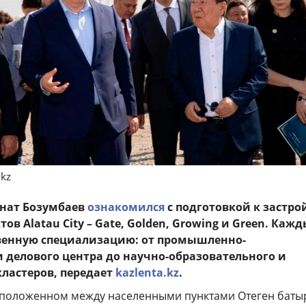
.kz
анат Бозумбаев
ознакомился
с подготовкой к застро
ов Alatau City – Gate, Golden, Growing и Green. Каж
венную специализацию: от промышленно-
и делового центра до научно-образовательного и
кластеров, передает
kazlenta.kz
.
расположенном между населенными пунктами Отеген баты