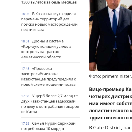
1300 вылетов за семь месяцев
В Казахстане утвердили
18:06
перечень территорий для
поиска новых месторождений
нефти и газа
Дроны и система
18:01
«Қорғау»: полиция усилила
контроль на трассах
Алматинской области
«Проверка
17:45
электросчётчиков»:
Фото: primeminister
казахстанцев предупредили о
новой схеме мошенничества
Вице-премьер К
Ущерб более 2,7 млрд тг:
четырех дистрикт
17:38
двух казахстанцев задержали
них имеет собст
по делу о контрабанде товаров
логистического 
из Китая
туристического 
Семья Нурай Серикбай
17:28
В Gate District, 
потребовала 10 млрд тг