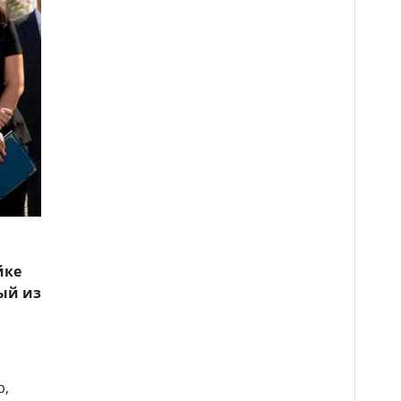
йке
дый из
р,