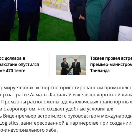
рс доллара в
Токаев провёл встре
захстане опустился
премьер-министро
же 470 тенге
Таиланда
 формируется как экспортно-ориентированный промышле
нтр на трассе Алматы–Капчагай и железнодорожной лин
. Промзоны расположены вдоль ключевых транспортных
 с аэропортом, что создает удобные условия для
сь Вице-премьер встретился с руководством международ
ogistics, заинтересованной в партнерстве при создании
о-индустриального хаба.