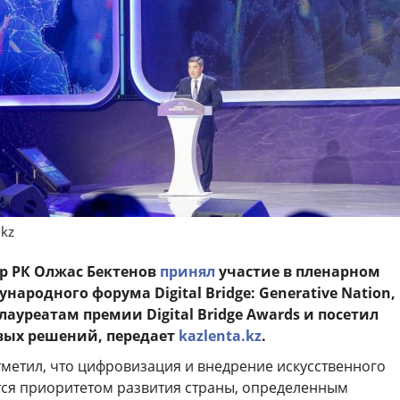
.kz
р РК Олжас Бектенов
принял
участие в пленарном
ародного форума Digital Bridge: Generative Nation,
ауреатам премии Digital Bridge Awards и посетил
вых решений, передает
kazlenta.kz
.
тметил, что цифровизация и внедрение искусственного
тся приоритетом развития страны, определенным