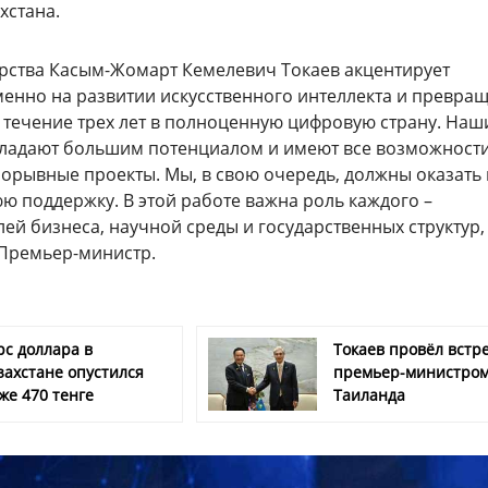
хстана.
арства Касым-Жомарт Кемелевич Токаев акцентирует
енно на развитии искусственного интеллекта и превра
в течение трех лет в полноценную цифровую страну. Наш
ладают большим потенциалом и имеют все возможност
рорывные проекты. Мы, в свою очередь, должны оказать
ю поддержку. В этой работе важна роль каждого –
ей бизнеса, научной среды и государственных структур,
Премьер-министр.
рс доллара в
Токаев провёл встре
захстане опустился
премьер-министро
же 470 тенге
Таиланда