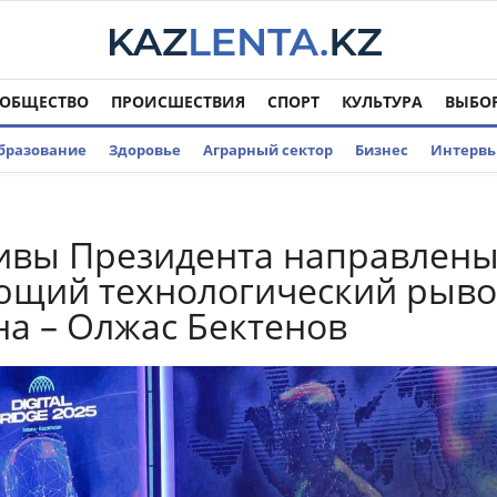
ОБЩЕСТВО
ПРОИСШЕСТВИЯ
СПОРТ
КУЛЬТУРА
ВЫБО
бразование
Здоровье
Аграрный сектор
Бизнес
Интерв
ивы Президента направлен
ющий технологический рыво
на – Олжас Бектенов