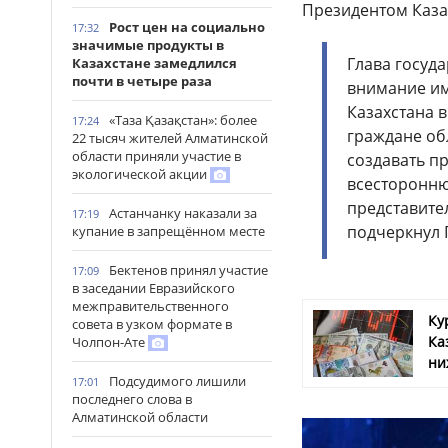
Президентом Каза
Рост цен на социально
17:32
значимые продукты в
Глава госуд
Казахстане замедлился
почти в четыре раза
внимание им
Казахстана 
«Таза Қазақстан»: более
17:24
граждане об
22 тысяч жителей Алматинской
области приняли участие в
создавать п
экологической акции
всесторонню
представител
Астанчанку наказали за
17:19
подчеркнул 
купание в запрещённом месте
Бектенов принял участие
17:09
в заседании Евразийского
межправительственного
Ку
совета в узком формате в
Ка
Чолпон-Ате
ни
Подсудимого лишили
17:01
последнего слова в
Алматинской области