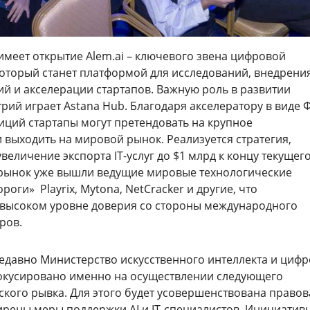
имеет открытие Alem.ai – ключевого звена цифровой
который станет платформой для исследований, внедрени
й и акселерации стартапов. Важную роль в развитии
рий играет Astana Hub. Благодаря акселератору в виде 
иций стартапы могут претендовать на крупное
 выходить на мировой рынок. Реализуется стратегия,
величение экспорта IT-услуг до $1 млрд к концу текущего
 рынок уже вышли ведущие мировые технологические
оги» Playrix, Mytona, NetCracker и другие, что
о высоком уровне доверия со стороны международного
ров.
едавно Министерство искусственного интеллекта и циф
окусировано именно на осуществлении следующего
ского рывка. Для этого будет усовершенствована правов
ирены меры поддержки AI и IT-специалистов. Инициатив