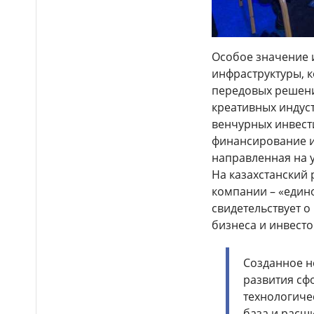
полосу обернулся лишением
прав для двух водителей в
Таразе
Особое значение 
Водителей предупредили
14:40
об ограничении движения на
инфраструктуры, 
участке трассы Алматы–Тараз
передовых решени
креативных индуст
Более 170
венчурных инвест
14:34
несовершеннолетних нашли в
финансирование и
ночном заведении Астаны
направленная на у
На казахстанский
Более 16 тысяч водителей
14:21
грузовиков наказали в Алматы
компании – «единор
свидетельствует 
Подростки жестоко
14:14
бизнеса и инвесто
избили школьника и сняли это
на видео в Мангистауской
области
Созданное н
развития сф
Итоги ЕНТ-2026: сколько
14:05
абитуриентов смогут
технологиче
претендовать на гранты в
база и расш