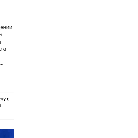
щении
и
и
 им
 –
чу с
м