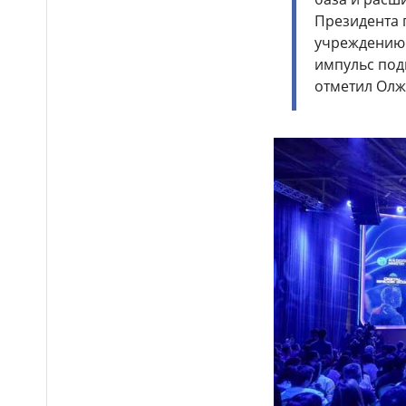
Казахстане
Президента 
Более 1 млн тг: кому в
учреждению 
14:00
Казахстане предлагали
импульс под
самые высокие зарплаты
отметил Олж
Стало известно, на
12:55
какие специальности
выделили больше всего
грантов в Казахстане