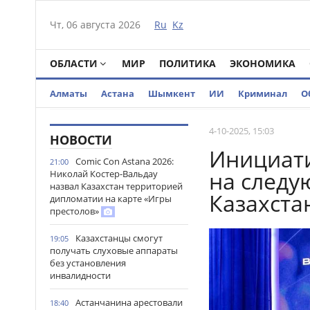
Чт, 06 августа 2026
Ru
Kz
ОБЛАСТИ
МИР
ПОЛИТИКА
ЭКОНОМИКА
Алматы
Астана
Шымкент
ИИ
Криминал
О
4-10-2025, 15:03
НОВОСТИ
Инициат
Comic Con Astana 2026:
21:00
на следу
Николай Костер-Вальдау
назвал Казахстан территорией
Казахста
дипломатии на карте «Игры
престолов»
Казахстанцы смогут
19:05
получать слуховые аппараты
без установления
инвалидности
Астанчанина арестовали
18:40