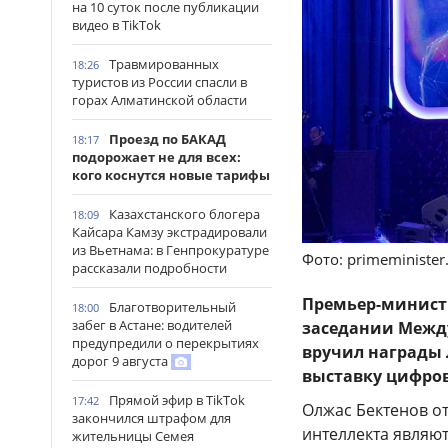
на 10 суток после публикации
видео в TikTok
Травмированных
18:26
туристов из России спасли в
горах Алматинской области
Проезд по БАКАД
18:17
подорожает не для всех:
кого коснутся новые тарифы
Казахстанского блогера
18:09
Кайсара Камзу экстрадировали
из Вьетнама: в Генпрокуратуре
Фото: primeminister
рассказали подробности
Премьер-минист
Благотворительный
18:00
забег в Астане: водителей
заседании Междун
предупредили о перекрытиях
вручил награды л
дорог 9 августа
выставку цифро
Прямой эфир в TikTok
17:42
Олжас Бектенов о
закончился штрафом для
интеллекта являю
жительницы Семея