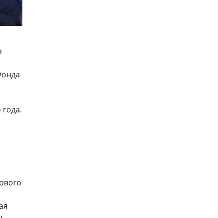
я
Фонда
 года.
рового
ая
ы