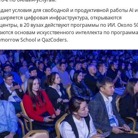
дает условия для свободной и продуктивной работы AI и 
сширяется цифровая инфраструктура, открываются
ентры, в 20 вузах действуют программы по ИИ. Около 5
аются основам искусственного интеллекта по программа
Tomorrow School и QazCoders.