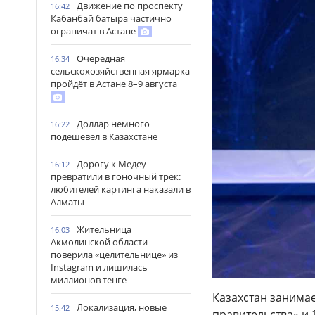
Движение по проспекту
16:42
Кабанбай батыра частично
ограничат в Астане
Очередная
16:34
сельскохозяйственная ярмарка
пройдёт в Астане 8–9 августа
Доллар немного
16:22
подешевел в Казахстане
Дорогу к Медеу
16:12
превратили в гоночный трек:
любителей картинга наказали в
Алматы
Жительница
16:03
Акмолинской области
поверила «целительнице» из
Instagram и лишилась
миллионов тенге
Казахстан занимае
Локализация, новые
15:42
правительства» и 