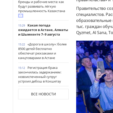
бренды и рабочие места: как
будут развивать лёгкую
Правительство соз
промышленность Казахстана
специалистов. Ра
образовательные ц
Какая погода
15:29
тыс. граждан обуч
ожидается в Астане, Алматы
Qyzmet, AI Sana, 
и Шымкенте 7–9 августа
«Дорога в школу»: более
15:22
8500 детей бесплатно
обеспечат рюкзаками и
канцтоварами в Астане
Регистрация брака
15:12
закончилась задержанием:
новоиспеченный супруг
устроил дебош в Кокшетау
В древнем городище
15:00
ВСЕ НОВОСТИ
Сауран началась реставрация
исторических памятников
Выезд на встречную
14:53