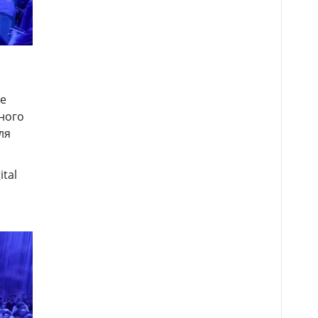
ge
ного
ля
tal