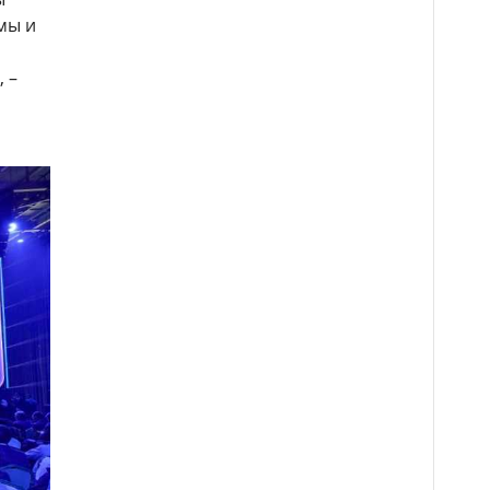
мы и
 –