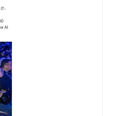
IT-
00
м AI