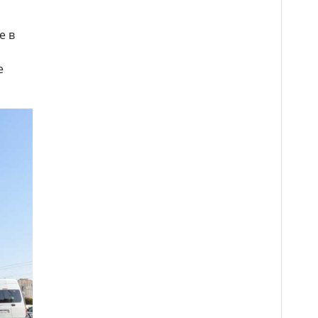
е в
я
е