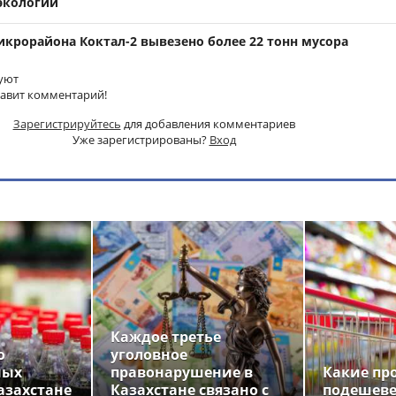
экологии
микрорайона Коктал-2 вывезено более 22 тонн мусора
уют
тавит комментарий!
Зарегистрируйтесь
для добавления комментариев
Уже зарегистрированы?
Вход
Каждое третье
о
уголовное
ных
правонарушение в
Какие пр
азахстане
Казахстане связано с
подешеве