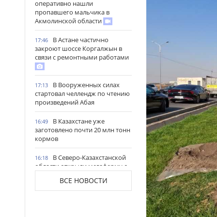
оперативно нашли
пропавшего мальчика в
Акмолинской области
В Астане частично
17:46
закроют шоссе Коргалжын в
связи с ремонтными работами
В Вооруженных силах
17:13
стартовал челлендж по чтению
произведений Абая
В Казахстане уже
16:49
заготовлено почти 20 млн тонн
кормов
В Северо-Казахстанской
16:18
области открыли мегаферму с
крупнейшей в Центральной
ВСЕ НОВОСТИ
Азии доильной установкой
Более 4 млн цветов и
16:15
новые арт-композиции