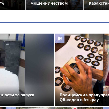
7%
мошенничеством
Казахста
нности за запуск
Полицейские предупре
QR-кодов в Атырау