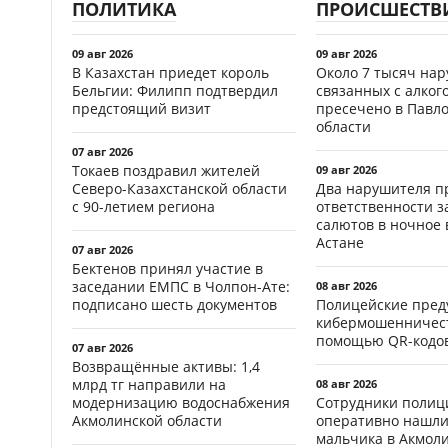
ПОЛИТИКА
ПРОИСШЕСТВ
09 авг 2026
09 авг 2026
В Казахстан приедет король
Около 7 тысяч на
Бельгии: Филипп подтвердил
связанных с алког
предстоящий визит
пресечено в Павл
области
07 авг 2026
Токаев поздравил жителей
09 авг 2026
Северо-Казахстанской области
Два нарушителя п
с 90-летием региона
ответственности з
салютов в ночное 
Астане
07 авг 2026
Бектенов принял участие в
заседании ЕМПС в Чолпон-Ате:
08 авг 2026
подписано шесть документов
Полицейские пред
кибермошенничест
помощью QR-кодов
07 авг 2026
Возвращённые активы: 1,4
млрд тг направили на
08 авг 2026
модернизацию водоснабжения
Сотрудники полиц
Акмолинской области
оперативно нашли
мальчика в Акмол