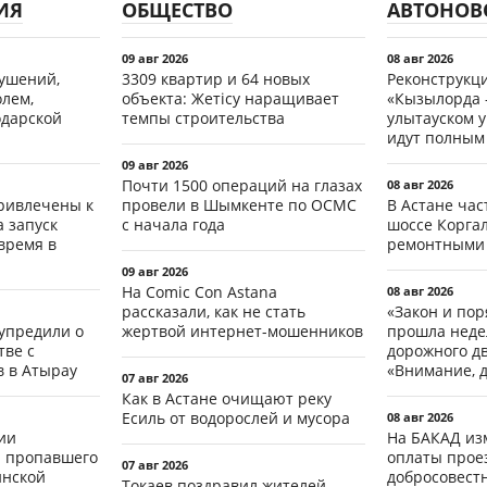
ИЯ
ОБЩЕСТВО
АВТОНОВ
09 авг 2026
08 авг 2026
рушений,
3309 квартир и 64 новых
Реконструкц
олем,
объекта: Жетісу наращивает
«Кызылорда –
одарской
темпы строительства
улытауском 
идут полным
09 авг 2026
Почти 1500 операций на глазах
08 авг 2026
ривлечены к
провели в Шымкенте по ОСМС
В Астане ча
а запуск
с начала года
шоссе Коргал
время в
ремонтными
09 авг 2026
На Comic Con Astana
08 авг 2026
рассказали, как не стать
«Закон и пор
упредили о
жертвой интернет-мошенников
прошла неде
ве с
дорожного д
 в Атырау
«Внимание, д
07 авг 2026
Как в Астане очищают реку
Есиль от водорослей и мусора
08 авг 2026
ии
На БАКАД из
 пропавшего
оплаты проез
07 авг 2026
инской
добросовест
Токаев поздравил жителей