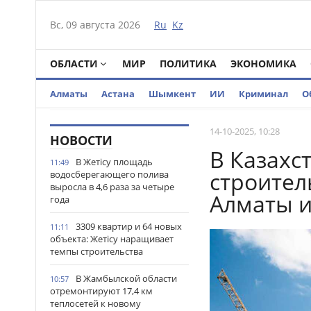
Вс, 09 августа 2026
Ru
Kz
ОБЛАСТИ
МИР
ПОЛИТИКА
ЭКОНОМИКА
Алматы
Астана
Шымкент
ИИ
Криминал
О
14-10-2025, 10:28
НОВОСТИ
В Казахс
В Жетісу площадь
11:49
строител
водосберегающего полива
выросла в 4,6 раза за четыре
Алматы 
года
3309 квартир и 64 новых
11:11
объекта: Жетісу наращивает
темпы строительства
В Жамбылской области
10:57
отремонтируют 17,4 км
теплосетей к новому