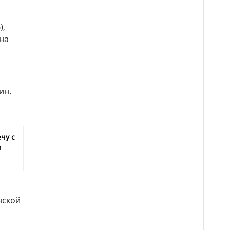
),
(на
ин.
чу с
м
нской