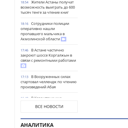
Жители Астаны получат
18:54
возможность выиграть до 600
тысяч тенге за чтение книг
Сотрудники полиции
18:16
оперативно нашли
пропавшего мальчика в
Акмолинской области
В Астане частично
17:46
закроют шоссе Коргалжын в
связи с ремонтными работами
В Вооруженных силах
17:13
стартовал челлендж по чтению
произведений Абая
В Казахстане уже
16:49
заготовлено почти 20 млн тонн
ВСЕ НОВОСТИ
кормов
В Северо-Казахстанской
16:18
АНАЛИТИКА
области открыли мегаферму с