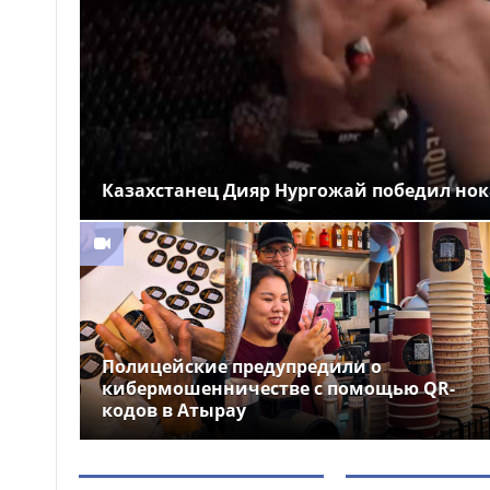
на аварийно опасных участках
в Алматинской области
На БАКАД изменен
13:55
порядок оплаты проезда: для
добросовестных
пользователей стоимость
остается прежней
Казахстанец Дияр Нургожай победил нок
Легендарные игры и
13:34
рыцари из средневековья: что
приготовили для гостей Comic
Con Astana 2026
Полицейские предупредили о
кибермошенничестве с помощью QR-
кодов в Атырау