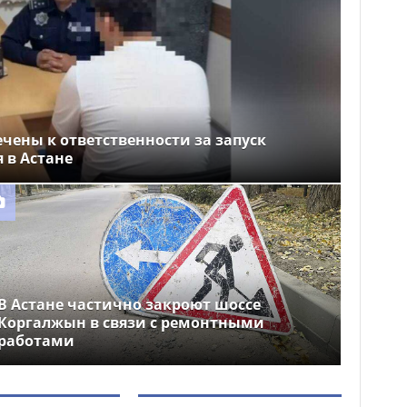
чены к ответственности за запуск
 в Астане
В Астане частично закроют шоссе
Коргалжын в связи с ремонтными
работами