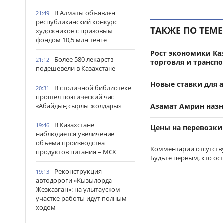
В Алматы объявлен
21:49
республиканский конкурс
ТАКЖЕ ПО ТЕМЕ
художников с призовым
фондом 10,5 млн тенге
Рост экономики Ка
Более 580 лекарств
21:12
торговля и транспо
подешевели в Казахстане
Новые ставки для а
В столичной библиотеке
20:31
прошел поэтический час
Азамат Амрин наз
«Абайдың сырлы жолдары»
В Казахстане
19:46
Цены на перевозки
наблюдается увеличение
объема производства
Комментарии отсутств
продуктов питания – МСХ
Будьте первым, кто ос
Реконструкция
19:13
автодороги «Кызылорда –
Жезказган»: на улытауском
участке работы идут полным
ходом