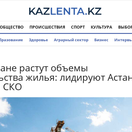
ОБЩЕСТВО
ПРОИСШЕСТВИЯ
СПОРТ
КУЛЬТУРА
ВЫБО
бразование
Здоровье
Аграрный сектор
Бизнес
Интерв
тане растут объемы
ьства жилья: лидируют Астан
и СКО