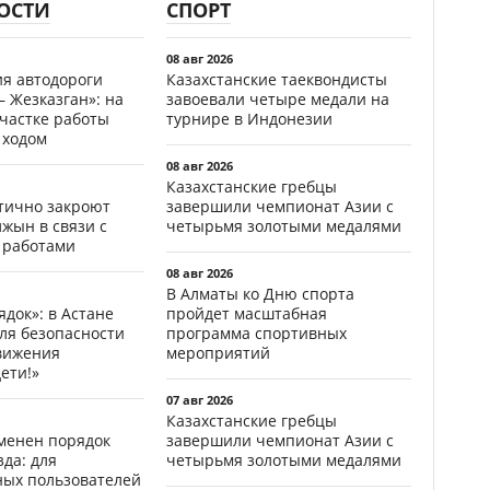
ОСТИ
СПОРТ
08 авг 2026
ия автодороги
Казахстанские таеквондисты
 Жезказган»: на
завоевали четыре медали на
участке работы
турнире в Индонезии
 ходом
08 авг 2026
Казахстанские гребцы
стично закроют
завершили чемпионат Азии с
жын в связи с
четырьмя золотыми медалями
 работами
08 авг 2026
В Алматы ко Дню спорта
ядок»: в Астане
пройдет масштабная
ля безопасности
программа спортивных
вижения
мероприятий
ети!»
07 авг 2026
Казахстанские гребцы
менен порядок
завершили чемпионат Азии с
да: для
четырьмя золотыми медалями
ных пользователей