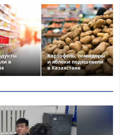
одукты
Картофель, помидоры
ли в
и яблоки подешевели
не
в Казахстане