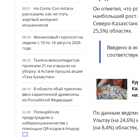
Он отметил, что р
На Comic Con Astana
09:01
рассказали, как не стать
наибольший рост о
жертвой интернет-
Северо-Казахстанс
мошенников
25,5%) областях.
Финансовый гороскоп на
08:54
неделю с 10 по 16 августа 2026
Введено в эк
года
соответству
Тысяча велосипедистов
08:33
проехали 21 км и вышли на
уборку: в Астане прошла акция
«Таза Қазақстан»
Ку
Ка
В области Абай пресечен
08:10
ввоз карантинной древесины
ни
из Российской Федерации
Полицейские
По данным ведомс
22:40
предупредили о
Улытау (на 24,6%) 
кибермошенничестве с
(на 8,4%) областях
помощью QR-кодов в Атырау