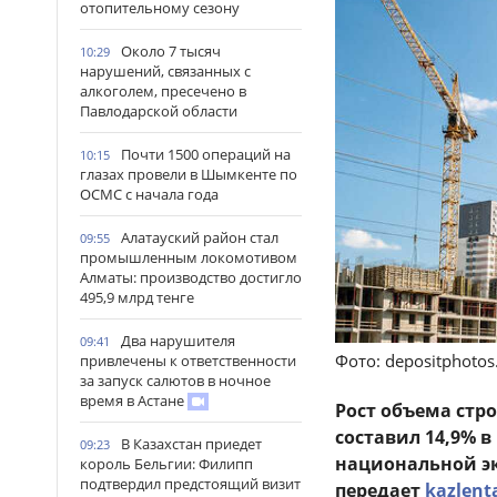
отопительному сезону
Около 7 тысяч
10:29
нарушений, связанных с
алкоголем, пресечено в
Павлодарской области
Почти 1500 операций на
10:15
глазах провели в Шымкенте по
ОСМС с начала года
Алатауский район стал
09:55
промышленным локомотивом
Алматы: производство достигло
495,9 млрд тенге
Два нарушителя
09:41
Фото: depositphoto
привлечены к ответственности
за запуск салютов в ночное
время в Астане
Рост объема стр
составил 14,9% 
В Казахстан приедет
09:23
национальной э
король Бельгии: Филипп
подтвердил предстоящий визит
передает
kazlent