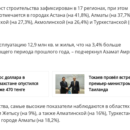
ост строительства зафиксирован в 17 регионах, при этом
тмечается в городах Астана (на 41,8%), Алматы (на 37,7%
кой (на 27,3%), Акмолинской (на 26,4%) и Туркестанской 
сплуатацию 12,9 млн кв. м жилья, что на 3,4% больше
ющего периода прошлого года, – подчеркнул Азамат Амр
рс доллара в
Токаев провёл встре
захстане опустился
премьер-министро
же 470 тенге
Таиланда
тва, самые высокие показатели наблюдаются в областях
и Жетысу (на 9%), а также Алматинской (на 16%), Туркеста
, городе Алматы (на 18,2%).