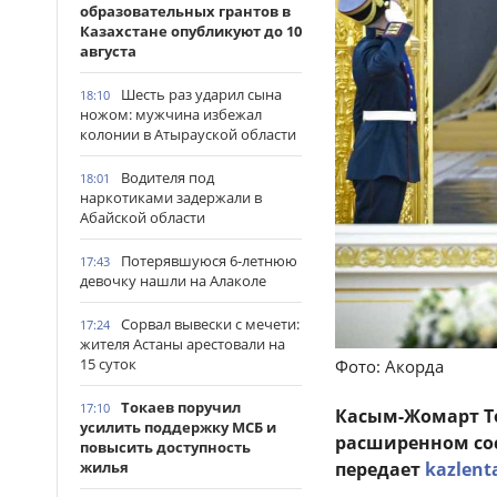
образовательных грантов в
Казахстане опубликуют до 10
августа
Шесть раз ударил сына
18:10
ножом: мужчина избежал
колонии в Атырауской области
Водителя под
18:01
наркотиками задержали в
Абайской области
Потерявшуюся 6-летнюю
17:43
девочку нашли на Алаколе
Сорвал вывески с мечети:
17:24
жителя Астаны арестовали на
15 суток
Фото: Акорда
Токаев поручил
17:10
Касым-Жомарт То
усилить поддержку МСБ и
расширенном сос
повысить доступность
жилья
передает
kazlent