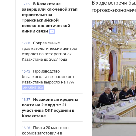
В ходе встречи б
В Казахстане
17:05
завершили ключевой этап
торгово-экономич
строительства
Транскаспийской
волоконно-оптической
линии связи
Современные
17:00
травматологические центры
откроют во всех регионах
Казахстана до 2027 года
Производство
16:45
безалкогольных напитков в
Казахстане выросло на 17%
АНАЛИТИКА
Незаконные кредиты
16:37
почти на 2 млрд тг: 21
участника ОПГ осудили в
Казахстане
Почти 20 млн тонн
16:26
кормов заготовили в