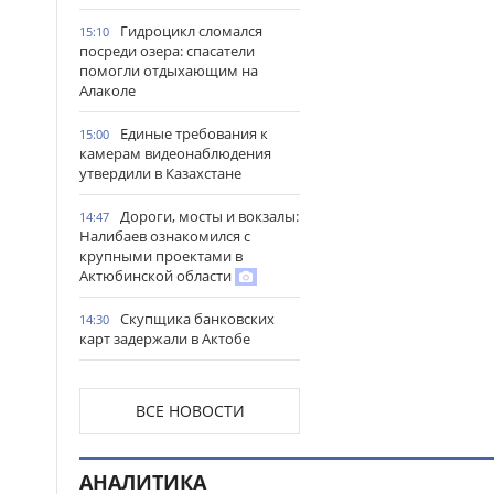
Гидроцикл сломался
15:10
посреди озера: спасатели
помогли отдыхающим на
Алаколе
Единые требования к
15:00
камерам видеонаблюдения
утвердили в Казахстане
Дороги, мосты и вокзалы:
14:47
Налибаев ознакомился с
крупными проектами в
Актюбинской области
Скупщика банковских
14:30
карт задержали в Актобе
В Астане запустили
14:22
масштабный республиканский
ВСЕ НОВОСТИ
проект «Читающая нация»
Иностранных подростков
14:14
АНАЛИТИКА
спасли в горах Алматинской