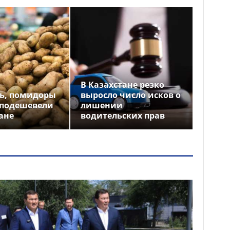
В Казахстане резко
ь, помидоры
выросло число исков о
 подешевели
лишении
ане
водительских прав