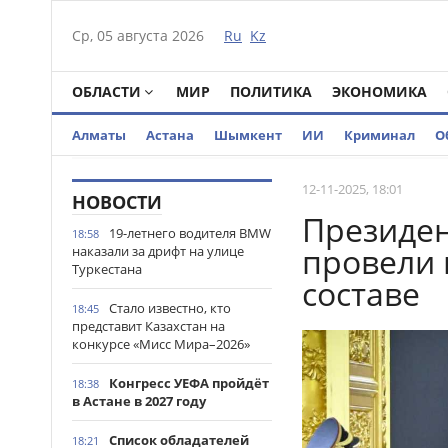
Ср, 05 августа 2026
Ru
Kz
ОБЛАСТИ
МИР
ПОЛИТИКА
ЭКОНОМИКА
Алматы
Астана
Шымкент
ИИ
Криминал
О
12-11-2025, 18:01
НОВОСТИ
Президен
19-летнего водителя BMW
18:58
провели
наказали за дрифт на улице
Туркестана
составе
Стало известно, кто
18:45
представит Казахстан на
конкурсе «Мисс Мира–2026»
Конгресс УЕФА пройдёт
18:38
в Астане в 2027 году
Список обладателей
18:21