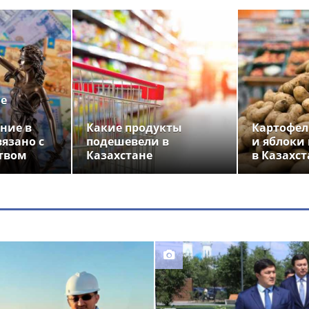
ье
ние в
Какие продукты
Картофел
вязано с
подешевели в
и яблоки
твом
Казахстане
в Казахст