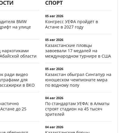
ОСТИ
СПОРТ
05 авг 2026
водителя BMW
Конгресс УЕФА пройдёт в
дрифт на улице
Астане в 2027 году
05 авг 2026
Казахстанские пловцы
д наркотиками
завоевали 17 медалей на
 Абайской области
международном турнире в США
05 авг 2026
к ради видео
Казахстан обыграл Сингапур на
штрафами для
юношеском чемпионате мира
пассажирки в ВКО
по водному полу
04 авг 2026
частично
По стандартам УЕФА: в Алматы
Астане до 25
строят стадион на 45 тысяч
зрителей
04 авг 2026
ице обернулся
Казахстанские борцы