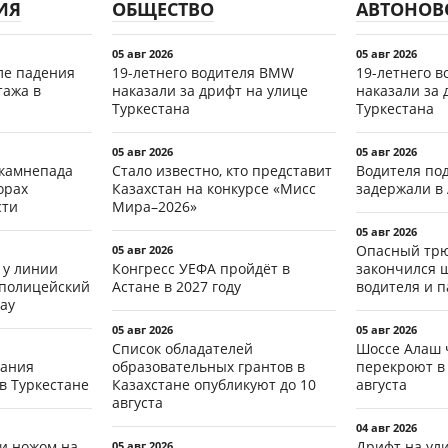
ИЯ
ОБЩЕСТВО
АВТОНОВ
05 авг 2026
05 авг 2026
ле падения
19-летнего водителя BMW
19-летнего 
тажа в
наказали за дрифт на улице
наказали за 
Туркестана
Туркестана
05 авг 2026
05 авг 2026
 камнепада
Стало известно, кто представит
Водителя по
орах
Казахстан на конкурсе «Мисс
задержали в
сти
Мира–2026»
05 авг 2026
Опасный трю
05 авг 2026
 у линии
Конгресс УЕФА пройдёт в
закончился 
 полицейский
Астане в 2027 году
водителя и 
ау
05 авг 2026
05 авг 2026
Список обладателей
Шоссе Алаш 
тания
образовательных грантов в
перекроют в 
в Туркестане
Казахстане опубликуют до 10
августа
августа
04 авг 2026
ли ножом на
Дрифт на ул
05 авг 2026