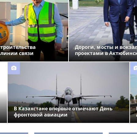
строительства
Дороги, мосты и вокза
 линии связи
проектами в Актюбинс
В Казахстане впервые отмечают День
фронтовой авиации