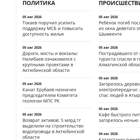
ПОЛИТИКА
ПРОИСШЕСТВ
05 авг 2026
05 авг 2026
Токаев поручил усилить
Ребёнок погиб пос
поддержку МСБ и повысить
из окна девятого э
доступность жилья
Шымкенте
05 авг 2026
05 авг 2026
Дороги, мосты и вокзалы:
Пострадавшего от
Налибаев ознакомился с
туриста спасли в г
крупными проектами в
Алматинской обла
Актюбинской области
05 авг 2026
Загорелось дерево
05 авг 2026
Канат Ерубаев назначен
электропередачи:
председателем Комитета
спас людей в Атыр
геологии МПС РК
05 авг 2026
Кафе быстрого пи
05 авг 2026
Возврат активов: 5 млрд тг
загорелось ночью 
выделили на строительство
водопровода в Актюбинской
04 авг 2026
области
Казахстанку рани