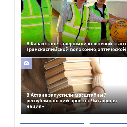
устроили праздник для
крокодила
Почти 12 тысяч км
12:26
электросетей отремонтировали
в Казахстане
В Казахстане завершили ключевой этап 
Транскаспийской волоконно-оптической
В Астане запустили масштабный
республиканский проект «Читающая
нация»