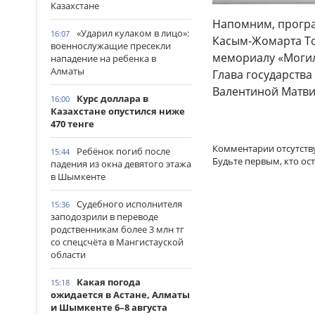
Казахстане
Напомним, програ
«Ударил кулаком в лицо»:
16:07
Касым-Жомарта Т
военнослужащие пресекли
мемориалу «Могил
нападение на ребенка в
Алматы
Глава государства
Валентиной Матви
Курс доллара в
16:00
Казахстане опустился ниже
470 тенге
Комментарии отсутств
Ребёнок погиб после
15:44
Будьте первым, кто ос
падения из окна девятого этажа
в Шымкенте
Судебного исполнителя
15:36
заподозрили в переводе
родственникам более 3 млн тг
со спецсчёта в Мангистауской
области
Какая погода
15:18
ожидается в Астане, Алматы
и Шымкенте 6–8 августа