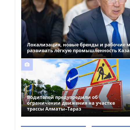
14 человек эвакуировали
09:24
из жилого дома из-за пожара в
донерной в Актобе
Ночная шумная езда
09:19
обернулась арестом для двух
водителей в Астане
Локализация, новые бренды и рабочие ме
развивать лёгкую промышленность Каза
Водителей предупредили об
ограничении движения на участке
трассы Алматы–Тараз