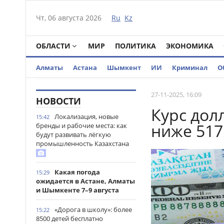
Чт, 06 августа 2026
Ru
Kz
ОБЛАСТИ
МИР
ПОЛИТИКА
ЭКОНОМИКА
Алматы
Астана
Шымкент
ИИ
Криминал
О
27-11-2025, 16:09
НОВОСТИ
Курс дол
Локализация, новые
15:42
ниже 517
бренды и рабочие места: как
будут развивать лёгкую
промышленность Казахстана
Какая погода
15:29
ожидается в Астане, Алматы
и Шымкенте 7–9 августа
«Дорога в школу»: более
15:22
8500 детей бесплатно