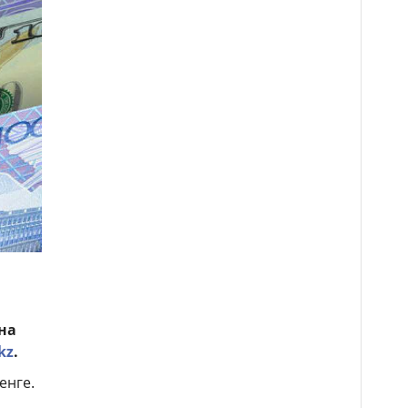
на
kz
.
енге.