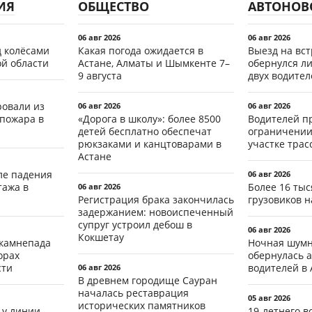
ИЯ
ОБЩЕСТВО
АВТОНОВ
06 авг 2026
06 авг 2026
д колёсами
Какая погода ожидается в
Выезд на вс
ой области
Астане, Алматы и Шымкенте 7–
обернулся л
9 августа
двух водител
ровали из
06 авг 2026
06 авг 2026
 пожара в
«Дорога в школу»: более 8500
Водителей п
детей бесплатно обеспечат
ограничении
рюкзаками и канцтоварами в
участке тра
Астане
ле падения
06 авг 2026
тажа в
Более 16 тыс
06 авг 2026
Регистрация брака закончилась
грузовиков н
задержанием: новоиспеченный
супруг устроил дебош в
06 авг 2026
Кокшетау
 камнепада
Ночная шумн
орах
обернулась а
сти
водителей в 
06 авг 2026
В древнем городище Сауран
началась реставрация
05 авг 2026
исторических памятников
 у линии
19-летнего 