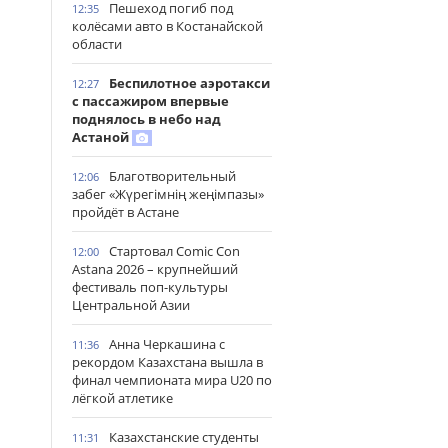
Пешеход погиб под
12:35
колёсами авто в Костанайской
области
Беспилотное аэротакси
12:27
с пассажиром впервые
поднялось в небо над
Астаной
Благотворительный
12:06
забег «Жүрегімнің жеңімпазы»
пройдёт в Астане
Стартовал Comic Con
12:00
Astana 2026 – крупнейший
фестиваль поп-культуры
Центральной Азии
Анна Черкашина с
11:36
рекордом Казахстана вышла в
финал чемпионата мира U20 по
лёгкой атлетике
Казахстанские студенты
11:31