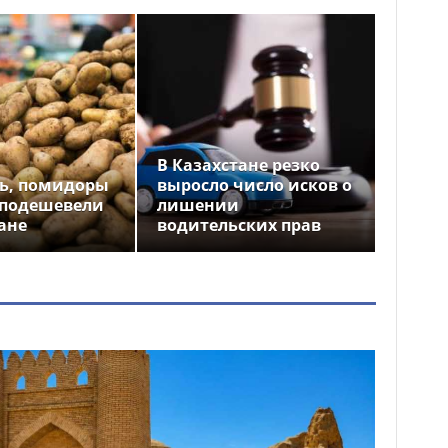
В Казахстане резко
ь, помидоры
выросло число исков о
 подешевели
лишении
ане
водительских прав