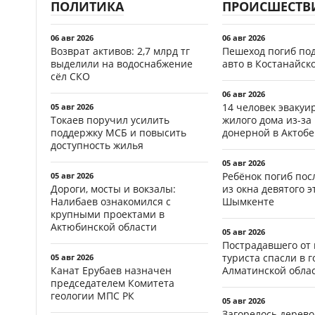
ПОЛИТИКА
ПРОИСШЕСТВ
06 авг 2026
06 авг 2026
Возврат активов: 2,7 млрд тг
Пешеход погиб по
выделили на водоснабжение
авто в Костанайск
сёл СКО
06 авг 2026
14 человек эвакуи
05 авг 2026
Токаев поручил усилить
жилого дома из-за
поддержку МСБ и повысить
донерной в Актобе
доступность жилья
05 авг 2026
Ребёнок погиб пос
05 авг 2026
Дороги, мосты и вокзалы:
из окна девятого э
Налибаев ознакомился с
Шымкенте
крупными проектами в
Актюбинской области
05 авг 2026
Пострадавшего от
туриста спасли в г
05 авг 2026
Канат Ерубаев назначен
Алматинской обла
председателем Комитета
геологии МПС РК
05 авг 2026
Загорелось дерево