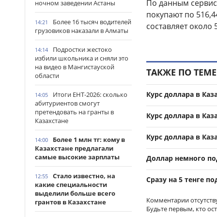
По данным серви
ночном заведении Астаны
покупают по 516,4
Более 16 тысяч водителей
14:21
составляет около 5
грузовиков наказали в Алматы
Подростки жестоко
14:14
избили школьника и сняли это
на видео в Мангистауской
ТАКЖЕ ПО ТЕМЕ
области
Курс доллара в Каз
Итоги ЕНТ-2026: сколько
14:05
абитуриентов смогут
претендовать на гранты в
Курс доллара в Каз
Казахстане
Курс доллара в Каз
Более 1 млн тг: кому в
14:00
Казахстане предлагали
самые высокие зарплаты
Доллар немного по
Стало известно, на
12:55
Сразу на 5 тенге п
какие специальности
выделили больше всего
Комментарии отсутств
грантов в Казахстане
Будьте первым, кто ос