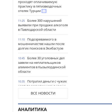
проходят оплачиваемую
практику в пятизвездочных
отелях Турции
Более 300 нарушений
11:25
выявили при продаже алкоголя
в Павлодарской области
Подозреваемого в
11:10
мошенничестве нашли после
долгих поисков в Экибастузе
Более 30 уголовных дел
10:45
завели на неплательщиков
алиментов в Кызылординской
области
Потратил деньги с чужих
10:35
карт: подозреваемого в краже
портмоне задержали в
ВСЕ НОВОСТИ
Караганде
Преступный доход
10:14
АНАЛИТИКА
превысил 1 млрд тг: