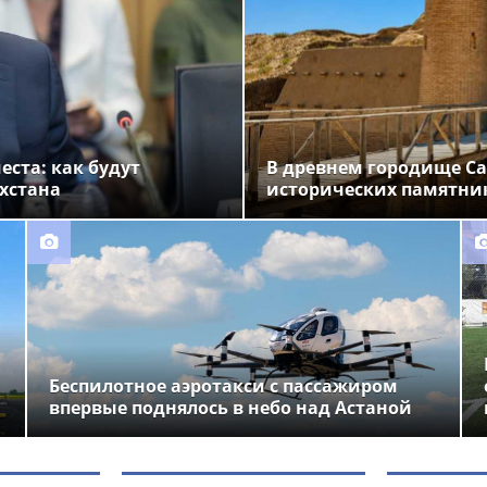
ста: как будут
В древнем городище Са
хстана
исторических памятни
Беспилотное аэротакси с пассажиром
впервые поднялось в небо над Астаной