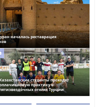
уран началась реставрация
ков
Казахстанские студенты проходят
оплачиваемую практику в
пятизвездочных отелях Турции