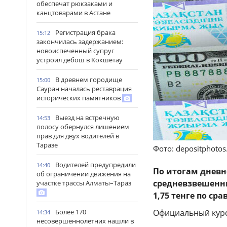
обеспечат рюкзаками и
канцтоварами в Астане
Регистрация брака
15:12
закончилась задержанием:
новоиспеченный супруг
устроил дебош в Кокшетау
В древнем городище
15:00
Сауран началась реставрация
исторических памятников
Выезд на встречную
14:53
полосу обернулся лишением
прав для двух водителей в
Таразе
Фото: depositphoto
Водителей предупредили
14:40
По итогам дневн
об ограничении движения на
средневзвешенны
участке трассы Алматы–Тараз
1,75 тенге по с
Официальный курс 
Более 170
14:34
несовершеннолетних нашли в