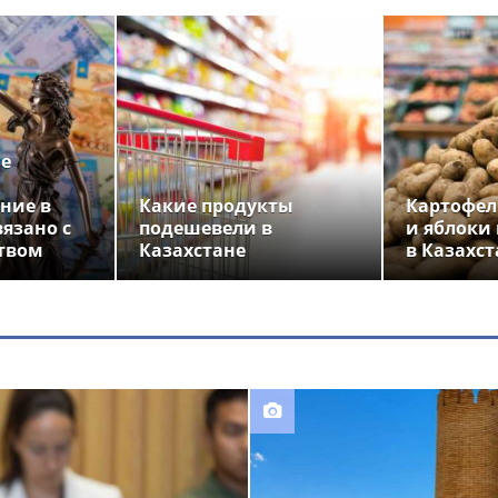
ье
ние в
Какие продукты
Картофел
вязано с
подешевели в
и яблоки
твом
Казахстане
в Казахст