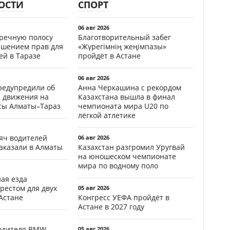
ОСТИ
СПОРТ
06 авг 2026
тречную полосу
Благотворительный забег
ишением прав для
«Жүрегімнің жеңімпазы»
ей в Таразе
пройдёт в Астане
06 авг 2026
редупредили об
Анна Черкашина с рекордом
 движения на
Казахстана вышла в финал
ссы Алматы–Тараз
чемпионата мира U20 по
лёгкой атлетике
яч водителей
06 авг 2026
аказали в Алматы
Казахстан разгромил Уругвай
на юношеском чемпионате
мира по водному поло
ая езда
рестом для двух
05 авг 2026
Астане
Конгресс УЕФА пройдёт в
Астане в 2027 году
водителя BMW
05 авг 2026