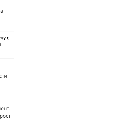
на
чу с
м
сти
ент.
рост
т