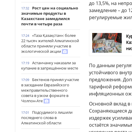
до 13,5%, на непр
Рост цен на социально
17:32
замедление – до 
значимые продукты в
регулируемые жил
Казахстане замедлился
почти в четыре раза
«Таза Қазақстан»: более
17:24
Ку
22 тысяч жителей Алматинской
Ка
области приняли участие в
ни
экологической акции
Астанчанку наказали за
17:19
По данным регуля
купание в запрещённом месте
устойчивого внут
предложения. Доп
Бектенов принял участие
17:09
в заседании Евразийского
тарифной реформы
межправительственного
инфляционных ож
совета в узком формате в
Чолпон-Ате
Основной вклад в
Сохраняющиеся ди
Подсудимого лишили
17:01
издержек усиливаю
последнего слова в
Алматинской области
остаётся значимы