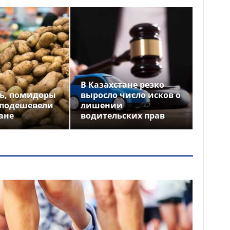
В Казахстане резко
ь, помидоры
выросло число исков о
 подешевели
лишении
ане
водительских прав