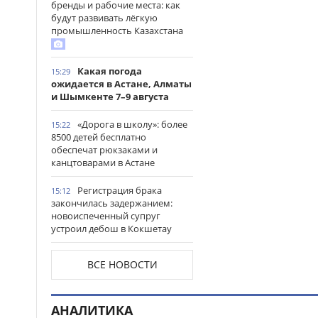
бренды и рабочие места: как
будут развивать лёгкую
промышленность Казахстана
Какая погода
15:29
ожидается в Астане, Алматы
и Шымкенте 7–9 августа
«Дорога в школу»: более
15:22
8500 детей бесплатно
обеспечат рюкзаками и
канцтоварами в Астане
Регистрация брака
15:12
закончилась задержанием:
новоиспеченный супруг
устроил дебош в Кокшетау
В древнем городище
15:00
ВСЕ НОВОСТИ
Сауран началась реставрация
исторических памятников
АНАЛИТИКА
Выезд на встречную
14:53