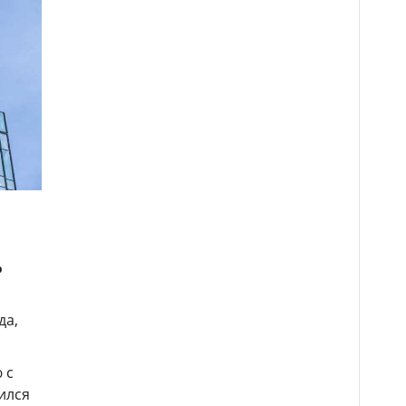
%
да,
 с
ился