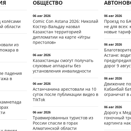
ИЯ
ОБЩЕСТВО
АВТОНОВ
06 авг 2026
06 авг 2026
д колёсами
Comic Con Astana 2026: Николай
Проезд по Б
ой области
Костер-Вальдау назвал
не для всех: 
Казахстан территорией
новые тари
дипломатии на карте «Игры
престолов»
ровали из
06 авг 2026
 пожара в
Благотворит
Астане: води
06 авг 2026
Казахстанцы смогут получать
предупредил
слуховые аппараты без
дорог 9 авгус
установления инвалидности
ле падения
тажа в
06 авг 2026
Движение по
06 авг 2026
Астанчанина арестовали на 10
Кабанбай ба
суток после публикации видео в
ограничат в 
TikTok
 камнепада
орах
06 авг 2026
сти
Дорогу к Мед
06 авг 2026
Травмированных туристов из
гоночный тр
России спасли в горах
картинга на
Алматинской области
 у линии