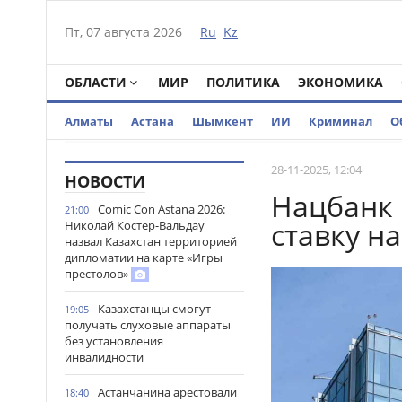
Пт, 07 августа 2026
Ru
Kz
ОБЛАСТИ
МИР
ПОЛИТИКА
ЭКОНОМИКА
Алматы
Астана
Шымкент
ИИ
Криминал
О
28-11-2025, 12:04
НОВОСТИ
Нацбанк 
Comic Con Astana 2026:
21:00
ставку н
Николай Костер-Вальдау
назвал Казахстан территорией
дипломатии на карте «Игры
престолов»
Казахстанцы смогут
19:05
получать слуховые аппараты
без установления
инвалидности
Астанчанина арестовали
18:40