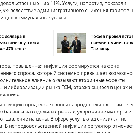
одовольственные – до 11%. Услуги, напротив, показали
12,9% вследствие административного снижения тарифов 
ищно-коммунальные услуги.
рс доллара в
Токаев провёл встре
захстане опустился
премьер-министро
же 470 тенге
Таиланда
тора, повышенная инфляция формируется на фоне
реннего спроса, который системно превышает возможно
олнительное влияние оказывают вторичные эффекты
 и либерализации рынка ГСМ, отражающиеся в ценах и
иданиях.
 инфляцию продолжает вносить продовольственный сегм
сбалансы на отдельных рынках, удорожание импорта и 
т давление на цены. В сфере услуг вклад снизился, но
м. В непродовольственной инфляции регулятор отмечае