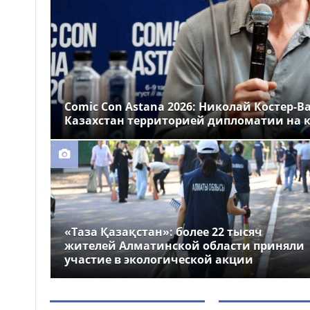
Казахстане
Более 1 млн тг: кому в
14:00
Казахстане предлагали
самые высокие зарплаты
Стало известно, на
12:55
какие специальности
Comic Con Astana 2026: Николай Костер-В
выделили больше всего
Казахстан территорией дипломатии на к
грантов в Казахстане
«Таза Қазақстан»: более 22 тысяч
жителей Алматинской области приняли
участие в экологической акции