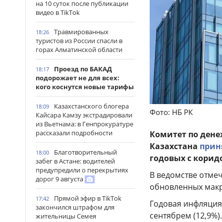
на 10 суток после публикации
видео в TikTok
Травмированных
18:26
туристов из России спасли в
горах Алматинской области
Проезд по БАКАД
18:17
подорожает не для всех:
кого коснутся новые тарифы
Казахстанского блогера
18:09
Фото: НБ РК
Кайсара Камзу экстрадировали
из Вьетнама: в Генпрокуратуре
рассказали подробности
Комитет по ден
Казахстана
прин
Благотворительный
18:00
годовых с коридо
забег в Астане: водителей
предупредили о перекрытиях
В ведомстве отмеч
дорог 9 августа
обновленных макр
Прямой эфир в TikTok
17:42
Годовая инфляция 
закончился штрафом для
сентябрем (12,9%)
жительницы Семея