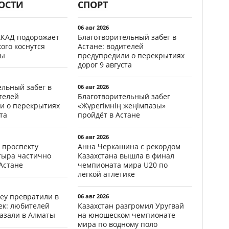
ОСТИ
СПОРТ
06 авг 2026
АКАД подорожает
Благотворительный забег в
кого коснутся
Астане: водителей
фы
предупредили о перекрытиях
дорог 9 августа
ельный забег в
06 авг 2026
телей
Благотворительный забег
и о перекрытиях
«Жүрегімнің жеңімпазы»
та
пройдёт в Астане
06 авг 2026
 проспекту
Анна Черкашина с рекордом
тыра частично
Казахстана вышла в финал
Астане
чемпионата мира U20 по
лёгкой атлетике
еу превратили в
06 авг 2026
ек: любителей
Казахстан разгромил Уругвай
казали в Алматы
на юношеском чемпионате
мира по водному поло