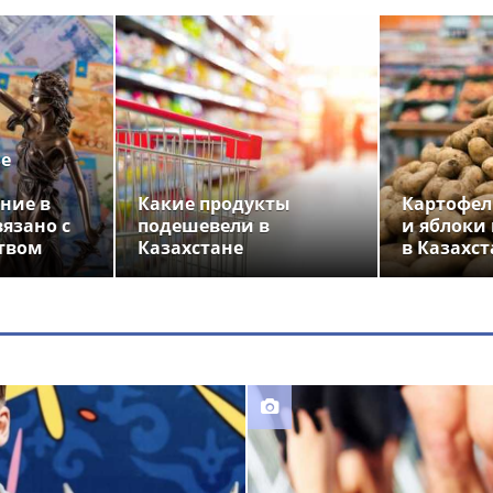
ье
ние в
Какие продукты
Картофел
вязано с
подешевели в
и яблоки
твом
Казахстане
в Казахст