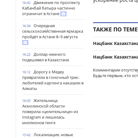
ускорение роста 
Движение по проспекту
16:42
Кабанбай батыра частично
ограничат в Астане
Очередная
16:34
ТАКЖЕ ПО ТЕМЕ
сельскохозяйственная ярмарка
пройдёт в Астане 8–9 августа
Нацбанк Казахстана
Доллар немного
16:22
Нацбанк Казахстана
подешевел в Казахстане
Комментарии отсутств
Дорогу к Медеу
16:12
Будьте первым, кто ос
превратили в гоночный трек:
любителей картинга наказали в
Алматы
Жительница
16:03
Акмолинской области
поверила «целительнице» из
Instagram и лишилась
миллионов тенге
Локализация, новые
15:42