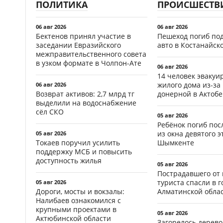
ПОЛИТИКА
ПРОИСШЕСТВ
06 авг 2026
06 авг 2026
Бектенов принял участие в
Пешеход погиб по
заседании Евразийского
авто в Костанайск
межправительственного совета
в узком формате в Чолпон-Ате
06 авг 2026
14 человек эвакуи
жилого дома из-за
06 авг 2026
Возврат активов: 2,7 млрд тг
донерной в Актобе
выделили на водоснабжение
сёл СКО
05 авг 2026
Ребёнок погиб пос
из окна девятого э
05 авг 2026
Токаев поручил усилить
Шымкенте
поддержку МСБ и повысить
доступность жилья
05 авг 2026
Пострадавшего от
туриста спасли в г
05 авг 2026
Дороги, мосты и вокзалы:
Алматинской обла
Налибаев ознакомился с
крупными проектами в
05 авг 2026
Актюбинской области
Загорелось дерево