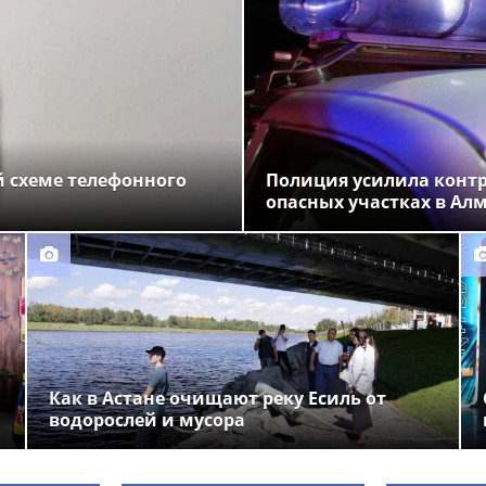
 схеме телефонного
Полиция усилила конт
опасных участках в Ал
Как в Астане очищают реку Есиль от
водорослей и мусора