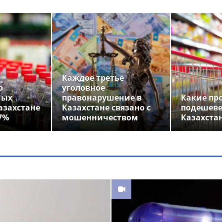
Каждое третье
о
уголовное
ных
правонарушение в
Какие пр
азахстане
Казахстане связано с
подешеве
7%
мошенничеством
Казахста