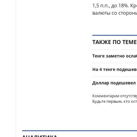
В Алматы ко Дню спорта
08:18
1,5 п.п., до 18%.
пройдет масштабная
программа спортивных
валюты со сторон
мероприятий
Как в Астане очищают
18:59
реку Есиль от водорослей и
мусора
ТАКЖЕ ПО ТЕМЕ
Токаев поздравил
18:44
Тенге заметно осла
жителей Северо-
Казахстанской области с 90-
летием региона
На 4 тенге подешев
Когда счёт идёт на
18:28
Доллар подешевел 
минуты: медицинская авиация
Казахстана выполнила более
Комментарии отсутств
1300 вылетов за семь месяцев
Будьте первым, кто ос
В Казахстане утвердили
18:06
перечень территорий для
поиска новых месторождений
нефти и газа