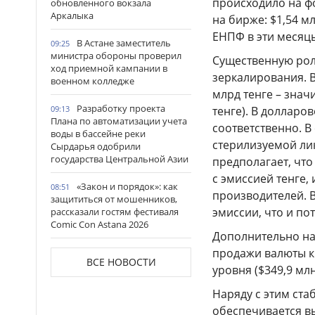
происходило на 
обновленного вокзала
Аркалыка
на бирже: $1,54 м
ЕНПФ в эти месяц
В Астане заместитель
09:25
министра обороны проверил
Существенную рол
ход приемной кампании в
зеркалирования. В
военном колледже
млрд тенге – знач
Разработку проекта
09:13
тенге). В долларов
Плана по автоматизации учета
соответственно. 
воды в бассейне реки
стерилизуемой ли
Сырдарья одобрили
государства Центральной Азии
предполагает, что
с эмиссией тенге,
«Закон и порядок»: как
08:51
производителей. 
защититься от мошенников,
эмиссии, что и по
рассказали гостям фестиваля
Comic Con Astana 2026
Дополнительно на
Более 100 объектов
продажи валюты к
08:30
ВСЕ НОВОСТИ
планируется построить в
уровня ($349,9 млн
Алматинской области в этом
году
Наряду с этим ста
обеспечивается вы