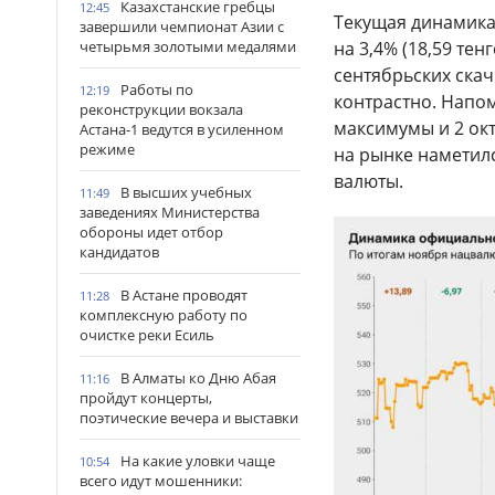
Казахстанские гребцы
12:45
Текущая динамика 
завершили чемпионат Азии с
на 3,4% (18,59 те
четырьмя золотыми медалями
сентябрьских скач
Работы по
12:19
контрастно. Напо
реконструкции вокзала
максимумы и 2 окт
Астана-1 ведутся в усиленном
режиме
на рынке наметил
валюты.
В высших учебных
11:49
заведениях Министерства
обороны идет отбор
кандидатов
В Астане проводят
11:28
комплексную работу по
очистке реки Есиль
В Алматы ко Дню Абая
11:16
пройдут концерты,
поэтические вечера и выставки
На какие уловки чаще
10:54
всего идут мошенники: