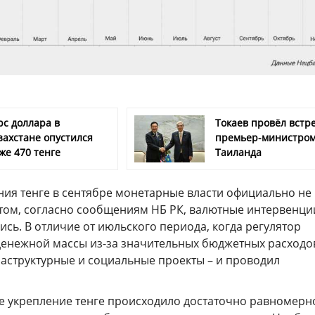
рс доллара в
Токаев провёл встре
захстане опустился
премьер-министро
же 470 тенге
Таиланда
ия тенге в сентябре монетарные власти официально не
этом, согласно сообщениям НБ РК, валютные интервенци
ись. В отличие от июльского периода, когда регулятор
денежной массы из-за значительных бюджетных расходов
раструктурные и социальные проекты – и проводил
е укрепление тенге происходило достаточно равномерно