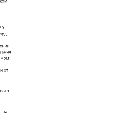
нком
50
млрд
чении
ования
вимом
х
и от
ового
ё на