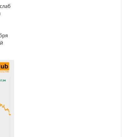
ослаб
и
ября
ой