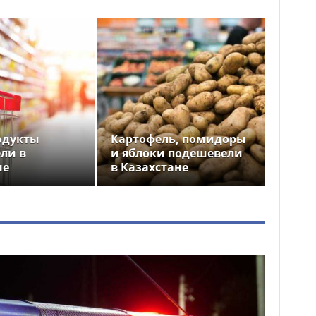
одукты
Картофель, помидоры
ли в
и яблоки подешевели
не
в Казахстане