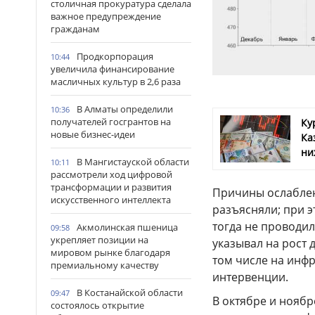
столичная прокуратура сделала
важное предупреждение
гражданам
Продкорпорация
10:44
увеличила финансирование
масличных культур в 2,6 раза
В Алматы определили
10:36
получателей госгрантов на
Ку
новые бизнес-идеи
Ка
ни
В Мангистауской области
10:11
рассмотрели ход цифровой
трансформации и развития
Причины ослаблен
искусственного интеллекта
разъясняли; при 
тогда не проводил
Акмолинская пшеница
09:58
укрепляет позиции на
указывал на рост 
мировом рынке благодаря
том числе на инф
премиальному качеству
интервенции.
В Костанайской области
09:47
В октябре и ноябр
состоялось открытие