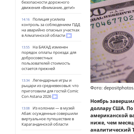
безопасности дорожного
движения «Внимание, дети!»
Полиция усилила
14:16
контроль за соблюдением ПДД
на аварийно опасных участках
в Алматинской области
На БАКАД изменен
13:55
порядок оплаты проезда: для
добросовестных
пользователей стоимость
остается прежней
Легендарные игры и
13:34
рыцари из средневековья: что
Фото: depositphoto
приготовили для гостей Comic
Con Astana 2026
Ноябрь завершил
доллару США. По
Из колонии — в музей
13:08
Абая: осужденные совершили
американской вал
виртуальное путешествие в
ниже, чем месяц
Карагандинской области
аналитический T