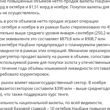
фоне повышенных объемов нетто-продаж валюты Нацба
лрд в октябре и $1,51 млрд в ноябре. Покупок валюты для
ы не осуществлялось.
ь в росте объемов нетто-продаж играют операции
 октябре и ноябре в их рамках было стерилизовано по 4
ительно выше среднего уровня января–сентября (250,2 
ом эквиваленте это составляет $879,8 млн и $908,7 млн
В сентябре Нацбанк предупреждал о планируемом увели
квидности в рамках этих операций. Механизм зеркалир
 регулятор продает валюту на рынке в объеме, сопоста
 используемой ранее для покупки золота у отечественны
В течение года объёмы изымаемой ликвидности отставал
требовало корректировок.
 рынок влияет квазигосударственный сектор. В ноябре
вазигоссектором составили $390 млн – выше среднегод
), что также поддержало курс тенге.
бильность национальной валюты, по всей видимости,
сокой базовой ставкой – 10 октября Нацбанк повысил е