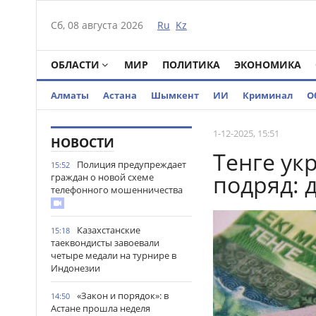
Сб, 08 августа 2026
Ru
Kz
ОБЛАСТИ
МИР
ПОЛИТИКА
ЭКОНОМИКА
Алматы
Астана
Шымкент
ИИ
Криминал
О
1-12-2025, 15:51
НОВОСТИ
Тенге ук
Полиция предупреждает
15:52
подряд: 
граждан о новой схеме
телефонного мошенничества
Казахстанские
15:18
таеквондисты завоевали
четыре медали на турнире в
Индонезии
«Закон и порядок»: в
14:50
Астане прошла неделя