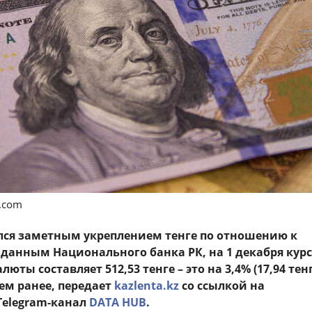
s.com
ся заметным укреплением тенге по отношению к
 данным Национального банка РК, на 1 декабря курс
юты составляет 512,53 тенге – это на 3,4% (17,94 тенг
ем ранее, передает
kazlenta.kz
со ссылкой на
elegram-канал
DATA HUB
.