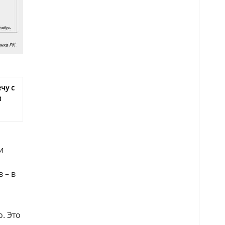
чу с
м
и
 – в
. Это