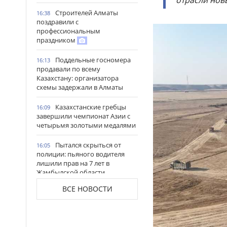
отрасли нов
Строителей Алматы
16:38
поздравили с
профессиональным
праздником
Поддельные госномера
16:13
продавали по всему
Казахстану: организатора
схемы задержали в Алматы
Казахстанские гребцы
16:09
завершили чемпионат Азии с
четырьмя золотыми медалями
Пытался скрыться от
16:05
полиции: пьяного водителя
лишили прав на 7 лет в
Жамбылской области
ВСЕ НОВОСТИ
Вакцинация против ВПЧ
15:44
продолжается в Астане:
санитарный врач обратилась к
родителям