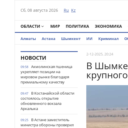
Сб, 08 августа 2026
Ru
Kz
ОБЛАСТИ
МИР
ПОЛИТИКА
ЭКОНОМИКА
Алматы
Астана
Шымкент
ИИ
Криминал
О
2-12-2025, 20:24
НОВОСТИ
В Шымкен
Акмолинская пшеница
09:58
крупного
укрепляет позиции на
мировом рынке благодаря
премиальному качеству
В Костанайской области
09:47
состоялось открытие
обновленного вокзала
Аркалыка
В Астане заместитель
09:25
министра обороны проверил