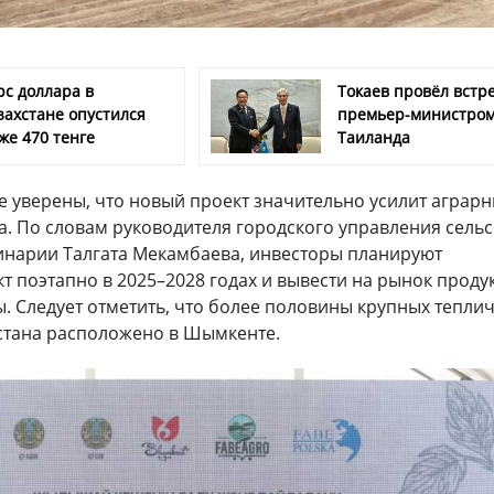
рс доллара в
Токаев провёл встре
захстане опустился
премьер-министро
же 470 тенге
Таиланда
е уверены, что новый проект значительно усилит аграр
а. По словам руководителя городского управления сельс
ринарии Талгата Мекамбаева, инвесторы планируют
т поэтапно в 2025–2028 годах и вывести на рынок прод
. Следует отметить, что более половины крупных тепли
стана расположено в Шымкенте.