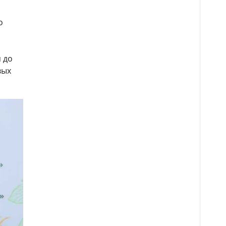
о
 до
вых