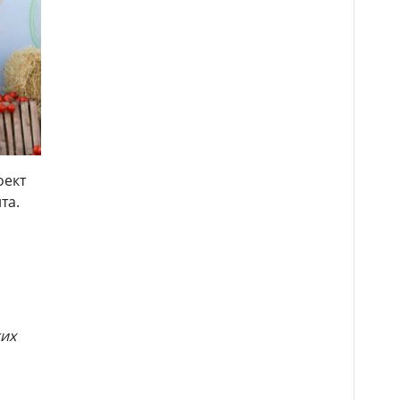
оект
та.
ких