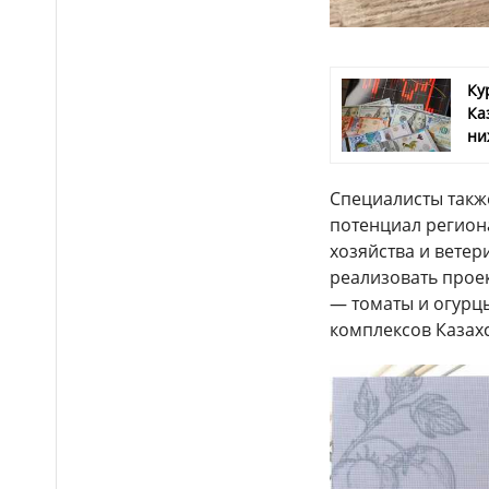
Пьяное застолье
15:31
закончилось убийством в Актау
Опубликован список
Ку
15:07
обладателей
Ка
образовательных грантов в
ни
Казахстане
Какая погода
15:03
Специалисты такж
ожидается в Астане, Алматы
потенциал регион
и Шымкенте 8–10 августа
хозяйства и вете
Акмолинка забрала со
14:58
реализовать проек
скамейки чужую сумку с
— томаты и огурцы
ценностями на 3,5 млн тг и
комплексов Казах
стала фигуранткой дела
Около 450 тысяч
14:39
казахстанских школьников
получат помощь на покупку
формы и канцтоваров
Почти 2 тысячи мест: в
14:30