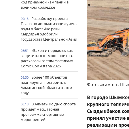
ход приемной кампании в
военном колледже
Разработку проекта
09:13
Плана по автоматизации учета
воды в бассейне реки
Сырдарья одобрили
государства Центральной Азии
«Закон и порядок»: как
08:51
защититься от мошенников,
рассказали гостям фестиваля
Comic Con Astana 2026
Более 100 объектов
08:30
планируется построить в
Фото: акимат г. Шы
Алматинской области в этом
году
В городе Шымкен
крупного теплич
В Алматы ко Дню спорта
08:18
пройдет масштабная
Сыздыкбеков сов
программа спортивных
принял участие 
мероприятий
реализации прое