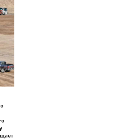
го
ro
у
бщает