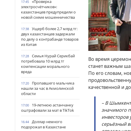
«Проверка
17:45
электросчётчиков»:
казахстанцев предупредили о
новой схеме мошенничества
Ущерб более 2,7 млрд тг:
17:38
двух казахстанцев задержали
по делу о контрабанде товаров
из Китая
Семья Нурай Серикбай
17:28
Во время церемони
потребовала 10 млрд тг
станет важным ша
компенсации морального
вреда
По его словам, н
продовольственну
Пропавшего мальчика
17:20
качественной и д
нашли за час в Акмолинской
области
– В Шымкент
19-летнюю астанчанку
17:00
значимого п
оштрафовали за мат в TikTok
инвесторов 
Доллар немного
16:44
серьёзный вк
подорожал в Казахстане