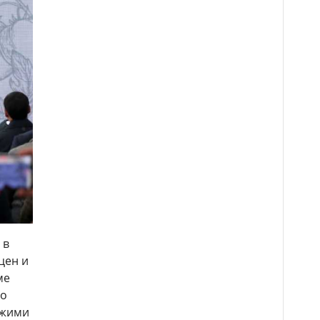
 в
цен и
ме
но
ежими