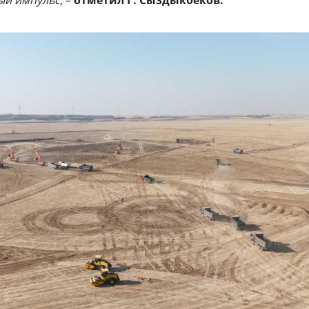
ый импульс,
–
отметил Г. Сыздыкбеков.