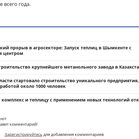
 всего года.
ский прорыв в агросекторе: Запуск теплиц в Шымкенте с
м центром
строительство крупнейшего метанольного завода в Казахст
бласти стартовало строительство уникального предприятия,
 работой около 1000 человек
 комплекс и теплицу с применением новых технологий от
уют
тавит комментарий!
Зарегистрируйтесь
для добавления комментариев