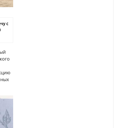
чу с
м
ный
кого
укцию
чных