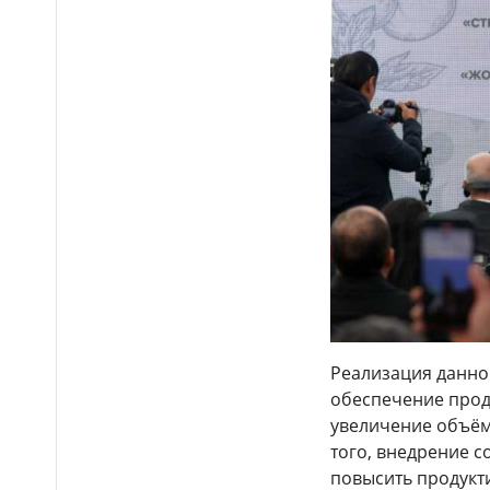
Казахстане расширят сеть
реабилитационных центров
Почти 600 лекарств
14:12
подешевели в Казахстане:
какие препараты стали
доступнее
Казахстанские
14:06
таеквондисты завоевали
четыре медали на турнире в
Индонезии
Реализация данно
обеспечение прод
увеличение объём
того, внедрение 
повысить продукт