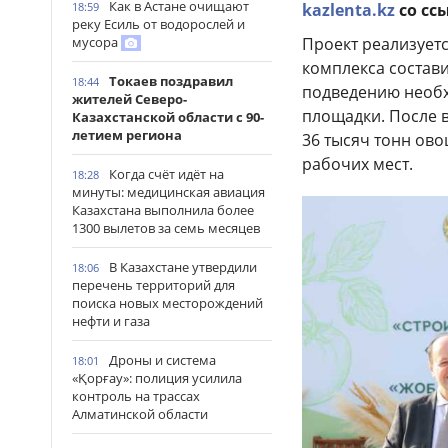
Как в Астане очищают
kazlenta.kz
со сс
18:59
реку Есиль от водорослей и
Проект реализует
мусора
комплекса состави
Токаев поздравил
18:44
подведению необх
жителей Северо-
площадки. После в
Казахстанской области с 90-
летием региона
36 тысяч тонн ово
рабочих мест.
Когда счёт идёт на
18:28
минуты: медицинская авиация
Казахстана выполнила более
1300 вылетов за семь месяцев
В Казахстане утвердили
18:06
перечень территорий для
поиска новых месторождений
нефти и газа
Дроны и система
18:01
«Қорғау»: полиция усилила
контроль на трассах
Алматинской области