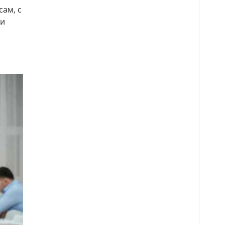
ам, с
ли