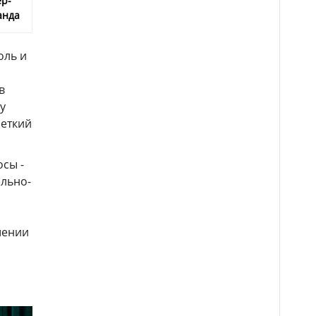
ер-
анда
оль и
в
у
четкий
сы -
льно-
шении