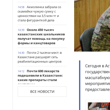
Акмолинка забрала со
14:58
скамейки чужую сумку с
ценностями на 3,5 млн тг и
стала фигуранткой дела
Около 450 тысяч
14:39
казахстанских школьников
получат помощь на покупку
формы и канцтоваров
Почти 2 тысячи мест: в
14:30
Казахстане расширят сеть
реабилитационных центров
Сегодня в А
Почти 600 лекарств
государстве
14:12
подешевели в Казахстане:
масштабную 
какие препараты стали
мероприятия
доступнее
предоставле
ВСЕ НОВОСТИ
Казахстанские
14:06
таеквондисты завоевали
четыре медали на турнире в
Индонезии