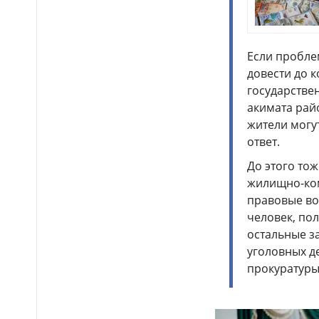
Бектенов принял участие
14:00
в заседании ЕМПС в Чолпон-
Ате: подписано шесть
Если проблем
документов
довести до 
16 тысяч гостей посетили
13:48
государстве
Comic Con Astana 2026 в первый
акимата рай
день
жители могу
Дело о гибели
ответ.
12:50
фельдшера Улданы Мырзуан
До этого то
направили в суд Астаны
жилищно-ком
Лишённый прав
12:39
правовые во
водитель снова попался
человек, по
пьяным за рулём и отправился
в колонию в Жетысуской
остальные з
области
уголовных д
прокуратуры 
Стало известно имя
12:21
нового главного тренера
сборной Казахстана по футболу