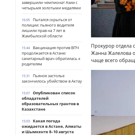
завершили чемпионат Азии с
четырьмя золотыми медалями
Пытался скрыться от
16:05
полиции: пьяного водителя
лишили прав на 7 лет в
Жамбылской области
Прокурор отдела 
Вакцинация против ВПЧ
15:44
Жанна Жалелова о
продолжается в Астане:
санитарный врач обратилась к
чаще всего обращ
родителям
Пьяное застолье
15:31
закончилось убийством в Актау
Опубликован список
15:07
обладателей
образовательных грантов в
Казахстане
Какая погода
15:03
ожидается в Астане, Алматы
и Шымкенте 8–10 августа