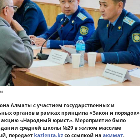
ны
она Алматы с участием государственных и
ных органов в рамках принципа «Закон и порядок»
е акцию «Народный юрист». Мероприятие было
здании средней школы №29 в жилом массиве
й, передает
kazlenta.kz
со ссылкой на
акимат
.