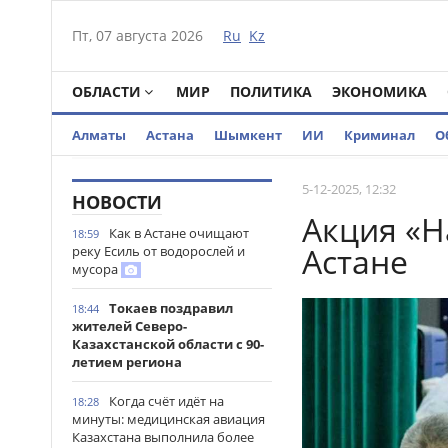
Пт, 07 августа 2026
Ru
Kz
ОБЛАСТИ
МИР
ПОЛИТИКА
ЭКОНОМИКА
Алматы
Астана
Шымкент
ИИ
Криминал
О
5-12-2025, 12:32
НОВОСТИ
Акция «Н
Как в Астане очищают
18:59
Астане
реку Есиль от водорослей и
мусора
Токаев поздравил
18:44
жителей Северо-
Казахстанской области с 90-
летием региона
Когда счёт идёт на
18:28
минуты: медицинская авиация
Казахстана выполнила более