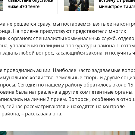
Казахстане опустился
встречу с премь
ниже 470 тенге
министром Таил
а не решается сразу, мы постараемся взять ее на контр
конца. На приеме присутствуют представители многих
нных органов: специалисты коммунальных служб, отдело
она, управления полиции и прокуратуры района. Поэтом
т задать любой вопрос, касающийся закона, и получить 
же проводились акции. Наиболее часто задаваемые вопро
мунальное хозяйство, земельные споры и другие социа
просы. Сегодня по нашему району обратилось около 15
ловина была направлена в другие компетентные органы,
аписались на личный прием. Вопросы, особенно в отно
ел, сейчас рассматриваются и находятся на контроле
района, – рассказала она.