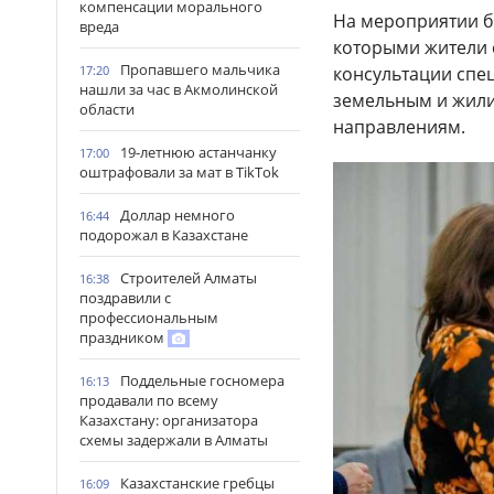
компенсации морального
На мероприятии б
вреда
которыми жители 
Пропавшего мальчика
17:20
консультации спе
нашли за час в Акмолинской
земельным и жили
области
направлениям.
19-летнюю астанчанку
17:00
оштрафовали за мат в TikTok
Доллар немного
16:44
подорожал в Казахстане
Строителей Алматы
16:38
поздравили с
профессиональным
праздником
Поддельные госномера
16:13
продавали по всему
Казахстану: организатора
схемы задержали в Алматы
Казахстанские гребцы
16:09