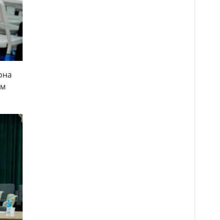
она
ам