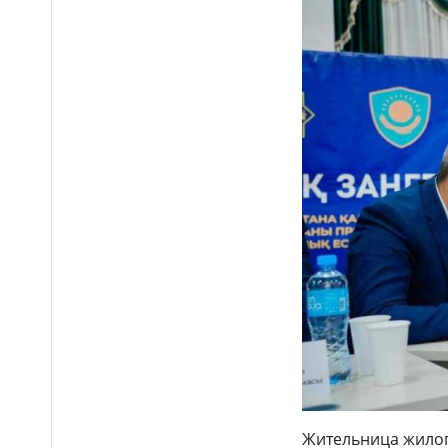
Выборы депутатов
12:01
Курултая: как узнать свой
избирательный участок
Служебная собака
11:41
помогла полицейским найти
пропавшую 18-летнюю
девушку в Караганде
Жительница жилог