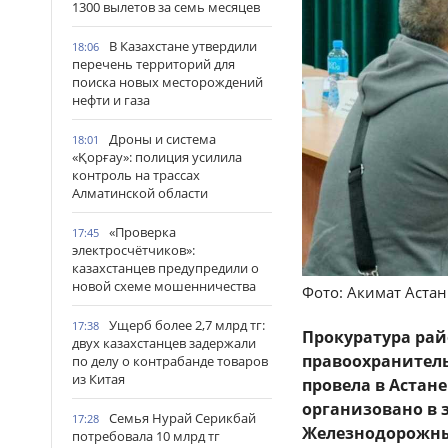
1300 вылетов за семь месяцев
В Казахстане утвердили
18:06
перечень территорий для
поиска новых месторождений
нефти и газа
Дроны и система
18:01
«Қорғау»: полиция усилила
контроль на трассах
Алматинской области
«Проверка
17:45
электросчётчиков»:
казахстанцев предупредили о
новой схеме мошенничества
Фото: Акимат Аста
Ущерб более 2,7 млрд тг:
17:38
Прокуратура рай
двух казахстанцев задержали
правоохранитель
по делу о контрабанде товаров
из Китая
провела в Астан
организовано в 
Семья Нурай Серикбай
17:28
Железнодорожны
потребовала 10 млрд тг