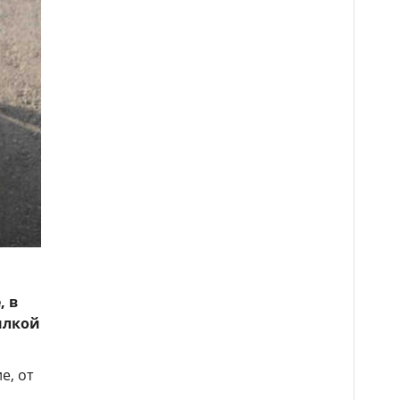
, в
ылкой
е, от