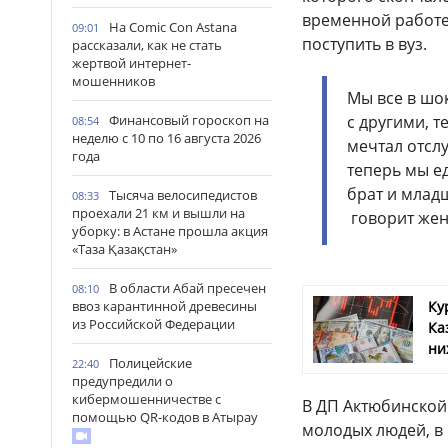
временной работе,
На Comic Con Astana
09:01
поступить в вуз.
рассказали, как не стать
жертвой интернет-
мошенников
Мы все в шо
с другими, 
Финансовый гороскоп на
08:54
неделю с 10 по 16 августа 2026
мечтал отсл
года
теперь мы ед
брат и младш
Тысяча велосипедистов
08:33
проехали 21 км и вышли на
говорит же
уборку: в Астане прошла акция
«Таза Қазақстан»
В области Абай пресечен
08:10
Ку
ввоз карантинной древесины
из Российской Федерации
Ка
ни
Полицейские
22:40
предупредили о
кибермошенничестве с
В ДП Актюбинской 
помощью QR-кодов в Атырау
молодых людей, в 