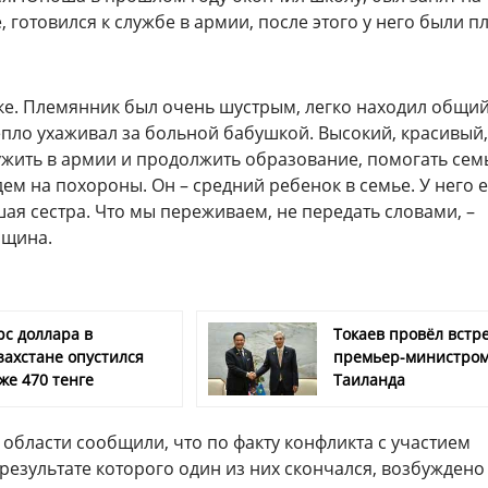
 готовился к службе в армии, после этого у него были п
ке. Племянник был очень шустрым, легко находил общий
тепло ухаживал за больной бабушкой. Высокий, красивый,
ужить в армии и продолжить образование, помогать семь
ем на похороны. Он – средний ребенок в семье. У него е
ая сестра. Что мы переживаем, не передать словами, –
нщина.
рс доллара в
Токаев провёл встре
захстане опустился
премьер-министро
же 470 тенге
Таиланда
области сообщили, что по факту конфликта с участием
результате которого один из них скончался, возбуждено