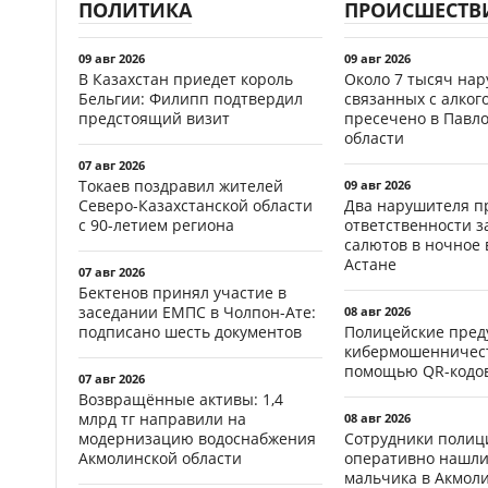
ПОЛИТИКА
ПРОИСШЕСТВ
09 авг 2026
09 авг 2026
В Казахстан приедет король
Около 7 тысяч на
Бельгии: Филипп подтвердил
связанных с алког
предстоящий визит
пресечено в Павл
области
07 авг 2026
Токаев поздравил жителей
09 авг 2026
Северо-Казахстанской области
Два нарушителя п
с 90-летием региона
ответственности з
салютов в ночное 
Астане
07 авг 2026
Бектенов принял участие в
заседании ЕМПС в Чолпон-Ате:
08 авг 2026
подписано шесть документов
Полицейские пред
кибермошенничест
помощью QR-кодов
07 авг 2026
Возвращённые активы: 1,4
млрд тг направили на
08 авг 2026
модернизацию водоснабжения
Сотрудники полиц
Акмолинской области
оперативно нашли
мальчика в Акмол