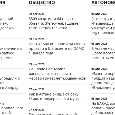
ИЯ
ОБЩЕСТВО
АВТОНОВ
09 авг 2026
08 авг 2026
рушений,
3309 квартир и 64 новых
Реконструкц
олем,
объекта: Жетісу наращивает
«Кызылорда –
одарской
темпы строительства
улытауском 
идут полным
09 авг 2026
Почти 1500 операций на глазах
08 авг 2026
ривлечены к
провели в Шымкенте по ОСМС
В Астане ча
а запуск
с начала года
шоссе Коргал
время в
ремонтными
09 авг 2026
На Comic Con Astana
08 авг 2026
рассказали, как не стать
«Закон и пор
упредили о
жертвой интернет-мошенников
прошла неде
ве с
дорожного д
 в Атырау
«Внимание, д
07 авг 2026
Как в Астане очищают реку
Есиль от водорослей и мусора
08 авг 2026
ии
На БАКАД из
 пропавшего
оплаты проез
07 авг 2026
инской
добросовест
Токаев поздравил жителей