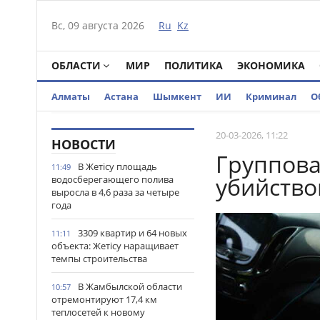
Вс, 09 августа 2026
Ru
Kz
ОБЛАСТИ
МИР
ПОЛИТИКА
ЭКОНОМИКА
Алматы
Астана
Шымкент
ИИ
Криминал
О
20-03-2026, 11:22
НОВОСТИ
Группова
В Жетісу площадь
11:49
убийство
водосберегающего полива
выросла в 4,6 раза за четыре
года
3309 квартир и 64 новых
11:11
объекта: Жетісу наращивает
темпы строительства
В Жамбылской области
10:57
отремонтируют 17,4 км
теплосетей к новому