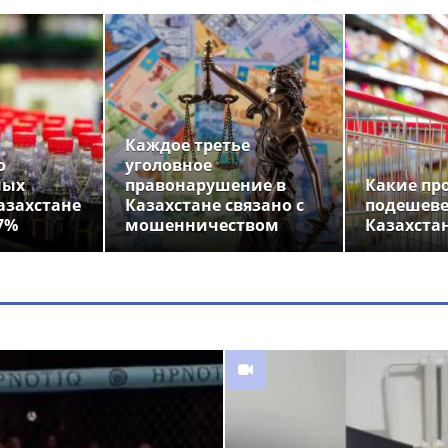
Каждое третье
о
уголовное
ных
правонарушение в
Какие пр
азахстане
Казахстане связано с
подешеве
7%
мошенничеством
Казахста