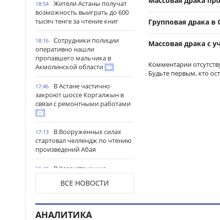
Массовая драка пр
Жители Астаны получат
18:54
возможность выиграть до 600
тысяч тенге за чтение книг
Групповая драка в 
Сотрудники полиции
18:16
Массовая драка с 
оперативно нашли
пропавшего мальчика в
Комментарии отсутств
Акмолинской области
Будьте первым, кто ос
В Астане частично
17:46
закроют шоссе Коргалжын в
связи с ремонтными работами
В Вооруженных силах
17:13
стартовал челлендж по чтению
произведений Абая
В Казахстане уже
16:49
заготовлено почти 20 млн тонн
ВСЕ НОВОСТИ
кормов
В Северо-Казахстанской
16:18
АНАЛИТИКА
области открыли мегаферму с