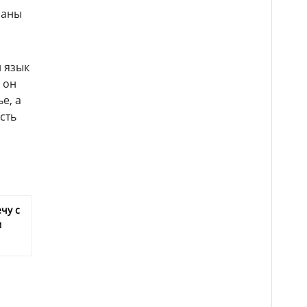
ланы
 язык
 он
е, а
сть
чу с
м