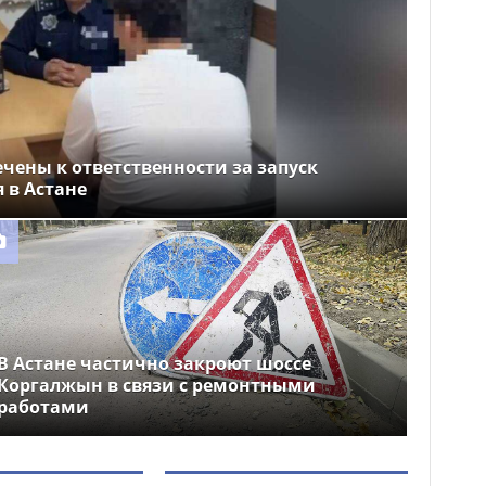
чены к ответственности за запуск
 в Астане
В Астане частично закроют шоссе
Коргалжын в связи с ремонтными
работами