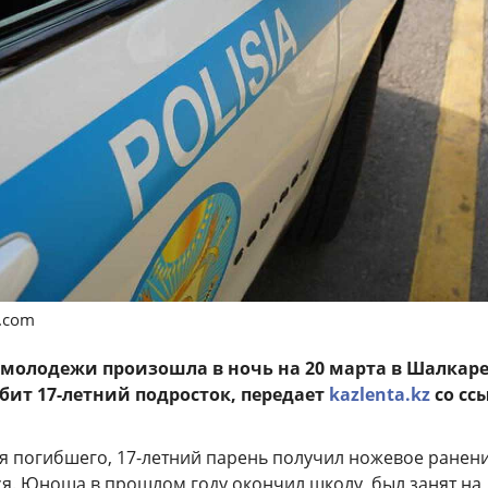
s.com
 молодежи произошла в ночь на 20 марта в Шалкаре
убит 17-летний подросток, передает
kazlenta.kz
со сс
тя погибшего, 17-летний парень получил ножевое ранени
ся. Юноша в прошлом году окончил школу, был занят на