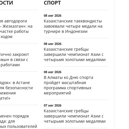
ОСТИ
СПОРТ
08 авг 2026
ия автодороги
Казахстанские таеквондисты
 Жезказган»: на
завоевали четыре медали на
участке работы
турнире в Индонезии
 ходом
08 авг 2026
Казахстанские гребцы
стично закроют
завершили чемпионат Азии с
жын в связи с
четырьмя золотыми медалями
 работами
08 авг 2026
В Алматы ко Дню спорта
ядок»: в Астане
пройдет масштабная
ля безопасности
программа спортивных
вижения
мероприятий
ети!»
07 авг 2026
Казахстанские гребцы
менен порядок
завершили чемпионат Азии с
да: для
четырьмя золотыми медалями
ных пользователей