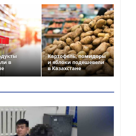
одукты
Картофель, помидоры
ли в
и яблоки подешевели
не
в Казахстане