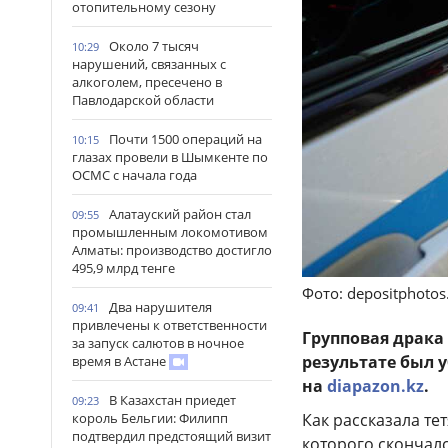
отопительному сезону
Около 7 тысяч
10:29
нарушений, связанных с
алкоголем, пресечено в
Павлодарской области
Почти 1500 операций на
10:15
глазах провели в Шымкенте по
ОСМС с начала года
Алатауский район стал
09:55
промышленным локомотивом
Алматы: производство достигло
495,9 млрд тенге
Фото: depositphoto
Два нарушителя
09:41
привлечены к ответственности
Групповая драка
за запуск салютов в ночное
результате был 
время в Астане
на
diapazon.kz
.
В Казахстан приедет
09:23
Как рассказала те
король Бельгии: Филипп
подтвердил предстоящий визит
которого скончал