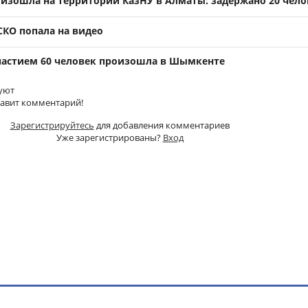
оизошла на территории КазНУ в Алматы: задержано 20 чело
СКО попала на видео
участием 60 человек произошла в Шымкенте
уют
тавит комментарий!
Зарегистрируйтесь
для добавления комментариев
Уже зарегистрированы?
Вход