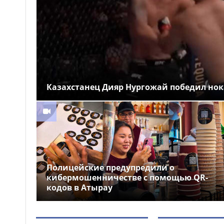
на аварийно опасных участках
в Алматинской области
На БАКАД изменен
13:55
порядок оплаты проезда: для
добросовестных
пользователей стоимость
остается прежней
Казахстанец Дияр Нургожай победил нок
Легендарные игры и
13:34
рыцари из средневековья: что
приготовили для гостей Comic
Con Astana 2026
Полицейские предупредили о
кибермошенничестве с помощью QR-
кодов в Атырау