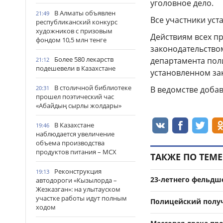
уголовное дело.
В Алматы объявлен
21:49
Все участники уст
республиканский конкурс
художников с призовым
Действиям всех пр
фондом 10,5 млн тенге
законодательство
Более 580 лекарств
департамента пол
21:12
подешевели в Казахстане
установленном за
В столичной библиотеке
В ведомстве добав
20:31
прошел поэтический час
«Абайдың сырлы жолдары»
В Казахстане
19:46
наблюдается увеличение
объема производства
продуктов питания – МСХ
ТАКЖЕ ПО ТЕМЕ
Реконструкция
19:13
23-летнего фельдш
автодороги «Кызылорда –
Жезказган»: на улытауском
участке работы идут полным
Полицейский получ
ходом