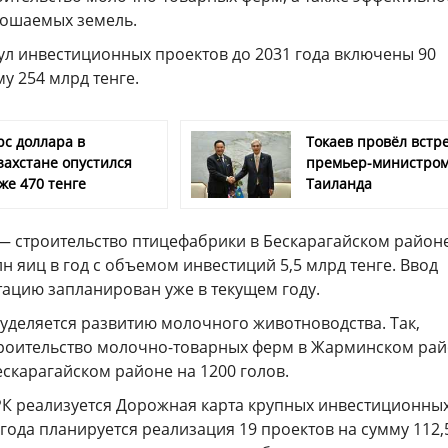
рошаемых земель.
ул инвестиционных проектов до 2031 года включены 90
у 254 млрд тенге.
рс доллара в
Токаев провёл встре
захстане опустился
премьер-министро
же 470 тенге
Таиланда
 — строительство птицефабрики в Бескарагайском район
 яиц в год с объемом инвестиций 5,5 млрд тенге. Ввод
тацию запланирован уже в текущем году.
уделяется развитию молочного животноводства. Так,
роительство молочно-товарных ферм в Жарминском ра
Бескарагайском районе на 1200 голов.
РК реализуется Дорожная карта крупных инвестиционны
 года планируется реализация 19 проектов на сумму 112,