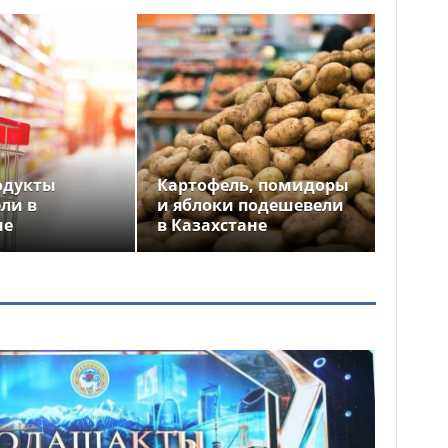
одукты
Картофель, помидоры
ли в
и яблоки подешевели
не
в Казахстане