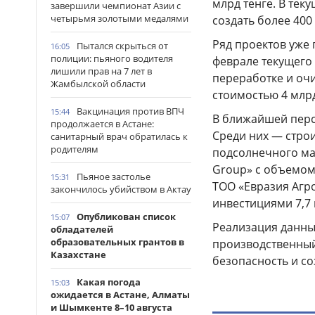
млрд тенге. В тек
завершили чемпионат Азии с
четырьмя золотыми медалями
создать более 400
Ряд проектов уже 
Пытался скрыться от
16:05
полиции: пьяного водителя
феврале текущего 
лишили прав на 7 лет в
переработке и очи
Жамбылской области
стоимостью 4 млрд
Вакцинация против ВПЧ
15:44
В ближайшей перс
продолжается в Астане:
Среди них — стро
санитарный врач обратилась к
родителям
подсолнечного мас
Group» с объемом 
Пьяное застолье
15:31
ТОО «Евразия Агро
закончилось убийством в Актау
инвестициями 7,7 
Опубликован список
15:07
Реализация данны
обладателей
образовательных грантов в
производственный
Казахстане
безопасность и со
Какая погода
15:03
ожидается в Астане, Алматы
и Шымкенте 8–10 августа