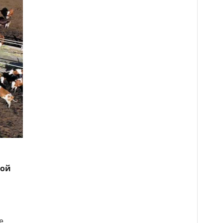
вой
е