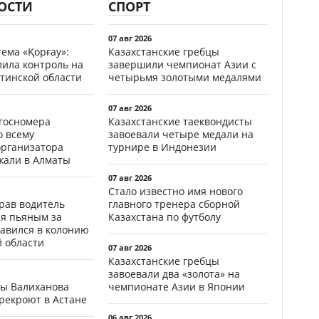
ОСТИ
СПОРТ
07 авг 2026
ема «Қорғау»:
Казахстанские гребцы
лила контроль на
завершили чемпионат Азии с
тинской области
четырьмя золотыми медалями
07 авг 2026
госномера
Казахстанские таеквондисты
о всему
завоевали четыре медали на
организатора
турнире в Индонезии
жали в Алматы
07 авг 2026
Стало известно имя нового
ав водитель
главного тренера сборной
ся пьяным за
Казахстана по футболу
равился в колонию
й области
07 авг 2026
Казахстанские гребцы
завоевали два «золота» на
цы Валиханова
чемпионате Азии в Японии
рекроют в Астане
06 авг 2026