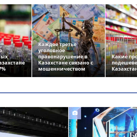
Каждое третье
о
уголовное
ных
правонарушение в
Какие пр
азахстане
Казахстане связано с
подешеве
7%
мошенничеством
Казахста