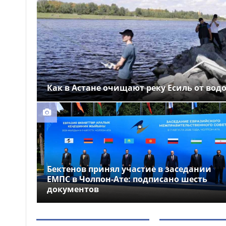
Выборы депутатов
12:01
Курултая: как узнать свой
избирательный участок
Служебная собака
11:41
помогла полицейским найти
пропавшую 18-летнюю
девушку в Караганде
Как в Астане очищают реку Есиль от вод
Бектенов принял участие в заседании
ЕМПС в Чолпон-Ате: подписано шесть
документов