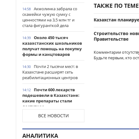
ТАКЖЕ ПО ТЕМЕ
Акмолинка забрала со
14:58
скамейки чужую сумку с
Казахстан планируе
ценностями на 3,5 млн тг и
стала фигуранткой дела
Строительство нов
Около 450 тысяч
14:39
Правительстве
казахстанских школьников
получат помощь на покупку
Комментарии отсутств
формы и канцтоваров
Будьте первым, кто ос
Почти 2 тысячи мест: в
14:30
Казахстане расширят сеть
реабилитационных центров
Почти 600 лекарств
14:12
подешевели в Казахстане:
какие препараты стали
доступнее
ВСЕ НОВОСТИ
Казахстанские
14:06
таеквондисты завоевали
четыре медали на турнире в
АНАЛИТИКА
Индонезии