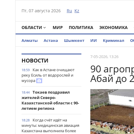
Пт, 07 августа 2026
Ru
Kz
ОБЛАСТИ
МИР
ПОЛИТИКА
ЭКОНОМИКА
Алматы
Астана
Шымкент
ИИ
Криминал
О
7-05-2026, 13:26
НОВОСТИ
90 агроп
Как в Астане очищают
18:59
Абай до 
реку Есиль от водорослей и
мусора
Токаев поздравил
18:44
жителей Северо-
Казахстанской области с 90-
летием региона
Когда счёт идёт на
18:28
минуты: медицинская авиация
Казахстана выполнила более