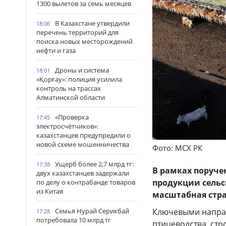
1300 вылетов за семь месяцев
В Казахстане утвердили
18:06
перечень территорий для
поиска новых месторождений
нефти и газа
Дроны и система
18:01
«Қорғау»: полиция усилила
контроль на трассах
Алматинской области
«Проверка
17:45
электросчётчиков»:
казахстанцев предупредили о
новой схеме мошенничества
Фото: МСХ РК
Ущерб более 2,7 млрд тг:
17:38
В рамках поруче
двух казахстанцев задержали
продукции сельск
по делу о контрабанде товаров
из Китая
масштабная стра
Семья Нурай Серикбай
Ключевыми направ
17:28
потребовала 10 млрд тг
птицеводства, стр