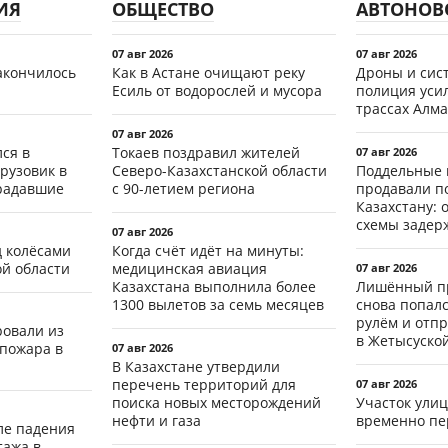
ИЯ
ОБЩЕСТВО
АВТОНОВ
07 авг 2026
07 авг 2026
акончилось
Как в Астане очищают реку
Дроны и сист
Есиль от водорослей и мусора
полиция уси
трассах Алма
07 авг 2026
ся в
Токаев поздравил жителей
07 авг 2026
рузовик в
Северо-Казахстанской области
Поддельные 
традавшие
с 90-летием региона
продавали п
Казахстану: 
схемы задер
07 авг 2026
д колёсами
Когда счёт идёт на минуты:
ой области
медицинская авиация
07 авг 2026
Казахстана выполнила более
Лишённый пр
1300 вылетов за семь месяцев
снова попал
рулём и отп
ровали из
в Жетысуско
 пожара в
07 авг 2026
В Казахстане утвердили
перечень территорий для
07 авг 2026
поиска новых месторождений
Участок ули
нефти и газа
временно пе
ле падения
тажа в