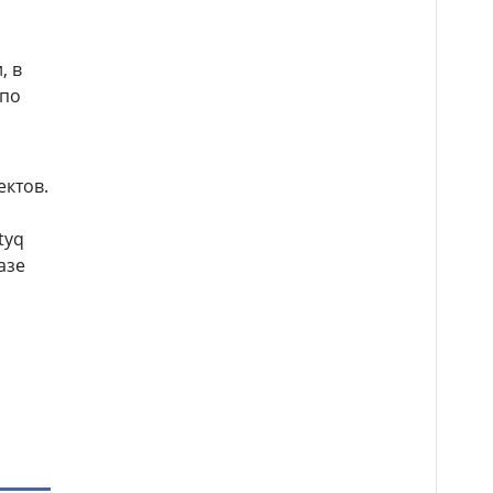
, в
 по
ктов.
tyq
азе