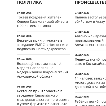
ПОЛИТИКА
ПРОИСШЕСТВ
07 авг 2026
07 авг 2026
Токаев поздравил жителей
Пьяное застолье з
Северо-Казахстанской области
убийством в Актау
с 90-летием региона
07 авг 2026
Автомобиль врезал
07 авг 2026
Бектенов принял участие в
припаркованный г
заседании ЕМПС в Чолпон-Ате:
Алматы: есть пос
подписано шесть документов
06 авг 2026
Пешеход погиб по
07 авг 2026
Возвращённые активы: 1,4
авто в Костанайск
млрд тг направили на
модернизацию водоснабжения
06 авг 2026
Акмолинской области
14 человек эвакуи
жилого дома из-за
донерной в Актобе
06 авг 2026
Бектенов принял участие в
заседании Евразийского
05 авг 2026
межправительственного совета
Ребёнок погиб пос
в узком формате в Чолпон-Ате
из окна девятого э