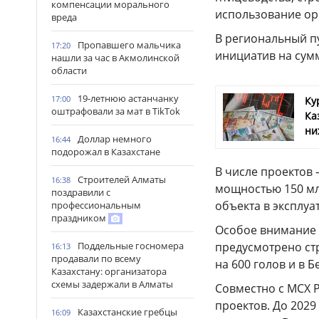
компенсации морального
использование о
вреда
В региональный п
Пропавшего мальчика
17:20
инициатив на сумм
нашли за час в Акмолинской
области
19-летнюю астанчанку
17:00
Ку
оштрафовали за мат в TikTok
Ка
ни
Доллар немного
16:44
подорожал в Казахстане
В числе проектов
Строителей Алматы
16:38
мощностью 150 млн
поздравили с
объекта в эксплуа
профессиональным
праздником
Особое внимание 
Поддельные госномера
предусмотрено ст
16:13
продавали по всему
на 600 голов и в 
Казахстану: организатора
схемы задержали в Алматы
Совместно с МСХ 
проектов. До 2029
Казахстанские гребцы
16:09