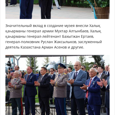
Значительный вклад в создание музея внесли Халық
қаһарманы генерал армии Мухтар Алтынбаев, Халық
қаһарманы генерал-лейтенант Бахытжан Ертаев,
генерал-полковник Руслан Жаксылыков, заслуженный
деятель Казахстана Арман Асенов и другие.