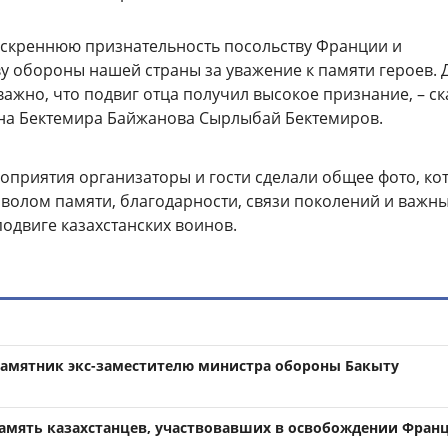
скреннюю признательность посольству Франции и
у обороны нашей страны за уважение к памяти героев. 
важно, что подвиг отца получил высокое признание, – ск
на Бектемира Байжанова Сырлыбай Бектемиров.
оприятия организаторы и гости сделали общее фото, ко
мволом памяти, благодарности, связи поколений и важн
одвиге казахстанских воинов.
памятник экс-заместителю министра обороны Бакыту
память казахстанцев, участвовавших в освобождении Фран