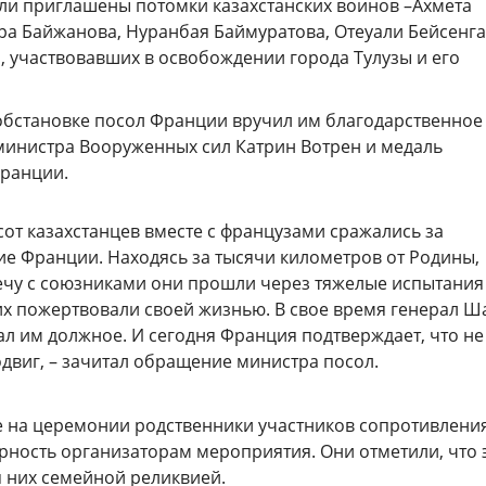
и приглашены потомки казахстанских воинов –Ахмета
ира Байжанова, Нуранбая Баймуратова, Отеуали Бейсенг
, участвовавших в освобождении города Тулузы и его
обстановке посол Франции вручил им благодарственное
министра Вооруженных сил Катрин Вотрен и медаль
ранции.
сот казахстанцев вместе с французами сражались за
е Франции. Находясь за тысячи километров от Родины,
ечу с союзниками они прошли через тяжелые испытания
их пожертвовали своей жизнью. В свое время генерал Ш
ал им должное. И сегодня Франция подтверждает, что не
одвиг, – зачитал обращение министра посол.
 на церемонии родственники участников сопротивлени
рность организаторам мероприятия. Они отметили, что 
я них семейной реликвией.