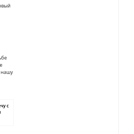
ервый
ьбе
е
в нашу
чу с
м