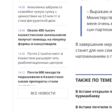
Акмолинка забрала со
14:58
– Выражаю и
скамейки чужую сумку с
ценностями на 3,5 млн тг и
Министерств
стала фигуранткой дела
меня очень 
сын партиза
Около 450 тысяч
14:39
казахстанских школьников
получат помощь на покупку
формы и канцтоваров
В завершение мер
станет для них си
Почти 2 тысячи мест: в
14:30
напоминанием о п
Казахстане расширят сеть
реабилитационных центров
Почти 600 лекарств
14:12
подешевели в Казахстане:
ТАКЖЕ ПО ТЕМЕ
какие препараты стали
доступнее
В Астане открыли 
ВСЕ НОВОСТИ
Казахстанские
Курманбаеву
14:06
таеквондисты завоевали
четыре медали на турнире в
В Астане почтили 
Индонезии