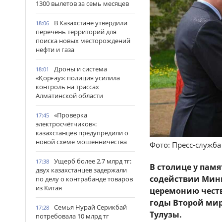
1300 вылетов за семь месяцев
В Казахстане утвердили
18:06
перечень территорий для
поиска новых месторождений
нефти и газа
Дроны и система
18:01
«Қорғау»: полиция усилила
контроль на трассах
Алматинской области
«Проверка
17:45
электросчётчиков»:
казахстанцев предупредили о
новой схеме мошенничества
Фото: Пресс-служб
Ущерб более 2,7 млрд тг:
17:38
В столице у пам
двух казахстанцев задержали
содействии Мин
по делу о контрабанде товаров
из Китая
церемонию честв
годы Второй ми
Семья Нурай Серикбай
17:28
Тулузы.
потребовала 10 млрд тг