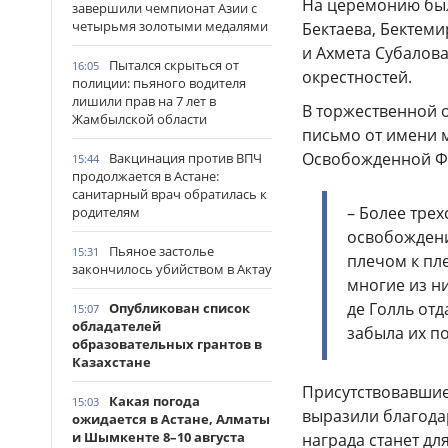
На церемонию был
завершили чемпионат Азии с
четырьмя золотыми медалями
Бектаева, Бектем
и Ахмета Субалова
Пытался скрыться от
16:05
окрестностей.
полиции: пьяного водителя
лишили прав на 7 лет в
В торжественной 
Жамбылской области
письмо от имени 
Освобожденной Ф
Вакцинация против ВПЧ
15:44
продолжается в Астане:
санитарный врач обратилась к
– Более трех
родителям
освобождени
Пьяное застолье
15:31
плечом к пл
закончилось убийством в Актау
многие из н
де Голль отд
Опубликован список
15:07
обладателей
забыла их п
образовательных грантов в
Казахстане
Присутствовавшие
Какая погода
15:03
выразили благода
ожидается в Астане, Алматы
и Шымкенте 8–10 августа
награда станет дл