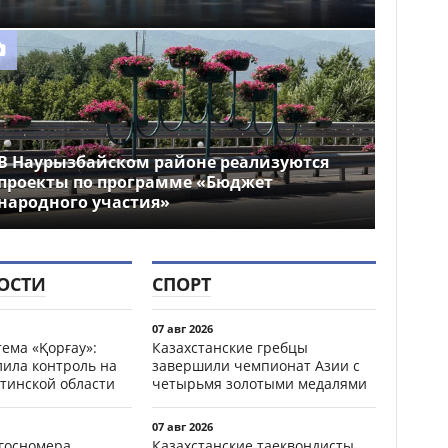
В Наурызбайском районе реализуются
проекты по программе «Бюджет
народного участия»
ОСТИ
СПОРТ
07 авг 2026
ема «Қорғау»:
Казахстанские гребцы
лила контроль на
завершили чемпионат Азии с
тинской области
четырьмя золотыми медалями
07 авг 2026
госномера
Казахстанские таеквондисты