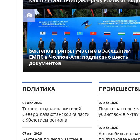
Как в Астане очищают реку Есиль от вод
Бектенов принял участие в заседании
ЕМПС в Чолпон-Ате: подписано шесть
документов
ПОЛИТИКА
ПРОИСШЕСТВ
07 авг 2026
07 авг 2026
Токаев поздравил жителей
Пьяное застолье з
Северо-Казахстанской области
убийством в Актау
с 90-летием региона
07 авг 2026
Автомобиль врезал
07 авг 2026
Бектенов принял участие в
припаркованный г