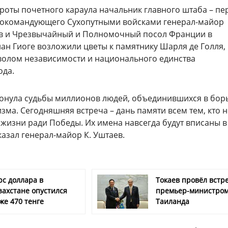
роты почетного караула начальник главного штаба – п
нокомандующего Сухопутными войсками генерал-майор
в и Чрезвычайный и Полномочный посол Франции в
ан Гиоге возложили цветы к памятнику Шарля де Голля,
олом независимости и национального единства
ода.
ронула судьбы миллионов людей, объединившихся в бор
зма. Сегодняшняя встреча – дань памяти всем тем, кто н
 жизни ради Победы. Их имена навсегда будут вписаны 
казал генерал-майор К. Уштаев.
рс доллара в
Токаев провёл встре
захстане опустился
премьер-министро
же 470 тенге
Таиланда