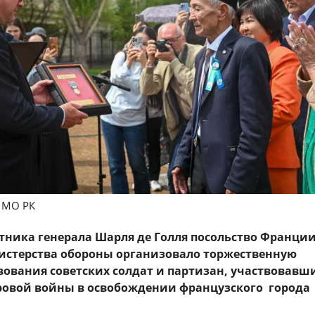
а МО РК
ятника генерала Шарля де Голля посольство Франци
истерства обороны организовало торжественную
ования советских солдат и партизан, участвовавши
ровой войны в освобождении французского
города