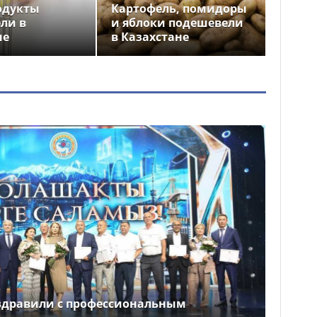
одукты
Картофель, помидоры
ли в
и яблоки подешевели
не
в Казахстане
здравили с профессиональным