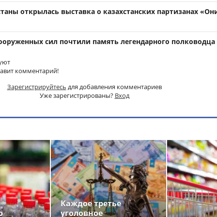
станы открылась выставка о казахстанских партизанах «Он
оруженных сил почтили память легендарного полководца
уют
тавит комментарий!
Зарегистрируйтесь
для добавления комментариев
Уже зарегистрированы?
Вход
Каждое третье
о
уголовное