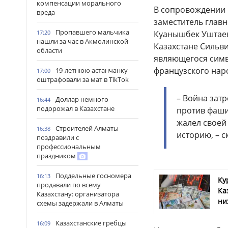
компенсации морального
В сопровождении 
вреда
заместитель глав
Пропавшего мальчика
17:20
Куанышбек Уштае
нашли за час в Акмолинской
Казахстане Сильви
области
являющегося симв
французского нар
19-летнюю астанчанку
17:00
оштрафовали за мат в TikTok
– Война зат
Доллар немного
16:44
подорожал в Казахстане
против фаши
жалел своей
Строителей Алматы
16:38
историю, – с
поздравили с
профессиональным
праздником
Поддельные госномера
16:13
Ку
продавали по всему
Ка
Казахстану: организатора
ни
схемы задержали в Алматы
Казахстанские гребцы
16:09