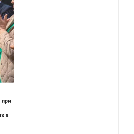
и при
х в