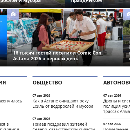
орослей и мусора
праздником
16 тысяч гостей посетили Comic Con
Astana 2026 в первый день
ИЯ
ОБЩЕСТВО
АВТОНОВ
07 авг 2026
07 авг 2026
акончилось
Как в Астане очищают реку
Дроны и сист
Есиль от водорослей и мусора
полиция уси
трассах Алма
07 авг 2026
ся в
Токаев поздравил жителей
07 авг 2026
рузовик в
Северо-Казахстанской области
Поддельные 