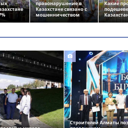
ных
правонарушение в
Какие пр
азахстане
Казахстане связано с
подешеве
7%
мошенничеством
Казахста
Строителей Алматы по