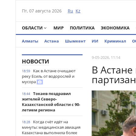
Пт, 07 августа 2026
Ru
Kz
ОБЛАСТИ
МИР
ПОЛИТИКА
ЭКОНОМИКА
Алматы
Астана
Шымкент
ИИ
Криминал
О
9-05-2026, 11:14
НОВОСТИ
В Астане
Как в Астане очищают
18:59
партизан
реку Есиль от водорослей и
мусора
Токаев поздравил
18:44
жителей Северо-
Казахстанской области с 90-
летием региона
Когда счёт идёт на
18:28
минуты: медицинская авиация
Казахстана выполнила более