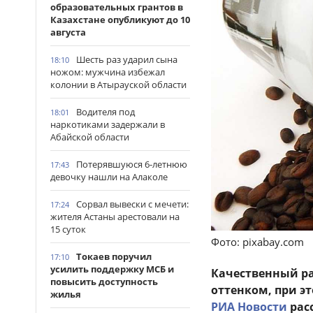
образовательных грантов в
Казахстане опубликуют до 10
августа
Шесть раз ударил сына
18:10
ножом: мужчина избежал
колонии в Атырауской области
Водителя под
18:01
наркотиками задержали в
Абайской области
Потерявшуюся 6-летнюю
17:43
девочку нашли на Алаколе
Сорвал вывески с мечети:
17:24
жителя Астаны арестовали на
15 суток
Фото: pixabay.com
Токаев поручил
17:10
усилить поддержку МСБ и
Качественный р
повысить доступность
оттенком, при эт
жилья
РИА Новости
рас