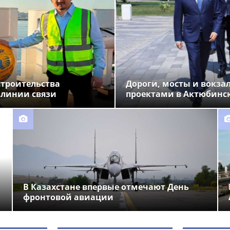
строительства
Дороги, мосты и вокза
 линии связи
проектами в Актюбинс
В Казахстане впервые отмечают День
фронтовой авиации