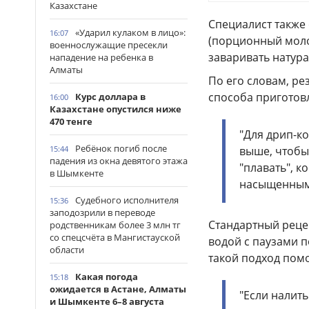
Казахстане
Специалист также 
«Ударил кулаком в лицо»:
16:07
(порционный моло
военнослужащие пресекли
заваривать натура
нападение на ребенка в
Алматы
По его словам, ре
способа приготов
Курс доллара в
16:00
Казахстане опустился ниже
470 тенге
"Для дрип-к
Ребёнок погиб после
15:44
выше, чтобы
падения из окна девятого этажа
"плавать", к
в Шымкенте
насыщенным"
Судебного исполнителя
15:36
заподозрили в переводе
Стандартный реце
родственникам более 3 млн тг
со спецсчёта в Мангистауской
водой с паузами п
области
такой подход помо
Какая погода
15:18
ожидается в Астане, Алматы
"Если налит
и Шымкенте 6–8 августа