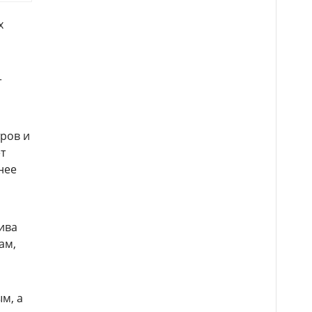
х
т
тров и
т
нее
ива
ам,
м, а