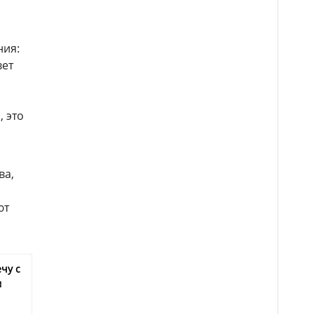
ния:
вет
, это
ва,
и
ют
чу с
м