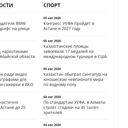
ОСТИ
СПОРТ
05 авг 2026
водителя BMW
Конгресс УЕФА пройдёт в
дрифт на улице
Астане в 2027 году
05 авг 2026
Казахстанские пловцы
д наркотиками
завоевали 17 медалей на
 Абайской области
международном турнире в США
05 авг 2026
к ради видео
Казахстан обыграл Сингапур на
штрафами для
юношеском чемпионате мира
пассажирки в ВКО
по водному полу
04 авг 2026
частично
По стандартам УЕФА: в Алматы
Астане до 25
строят стадион на 45 тысяч
зрителей
04 авг 2026