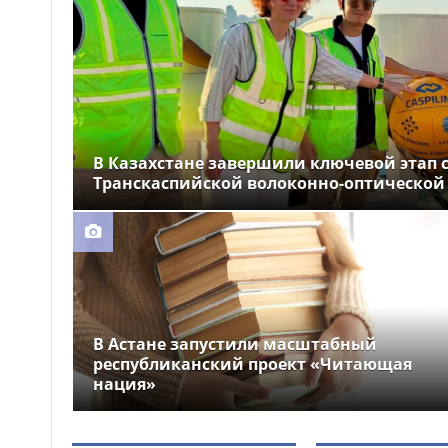
устроили праздник для
крокодила
Почти 12 тысяч км
12:26
электросетей отремонтировали
в Казахстане
В Казахстане завершили ключевой этап 
Транскаспийской волоконно-оптической
В Астане запустили масштабный
республиканский проект «Читающая
нация»