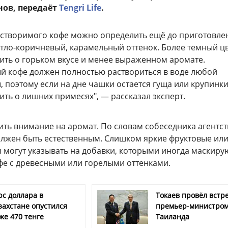
ов, передаёт
Tengri Life
.
астворимого кофе можно определить ещё до приготовле
етло-коричневый, карамельный оттенок. Более темный ц
ить о горьком вкусе и менее выраженном аромате.
й кофе должен полностью раствориться в воде любой
 поэтому если на дне чашки остается гуща или крупинки
ить о лишних примесях", — рассказал эксперт.
ить внимание на аромат. По словам собеседника агентст
олжен быть естественным. Слишком яркие фруктовые ил
 могут указывать на добавки, которыми иногда маскиру
е с древесными или горелыми оттенками.
рс доллара в
Токаев провёл встре
захстане опустился
премьер-министро
же 470 тенге
Таиланда