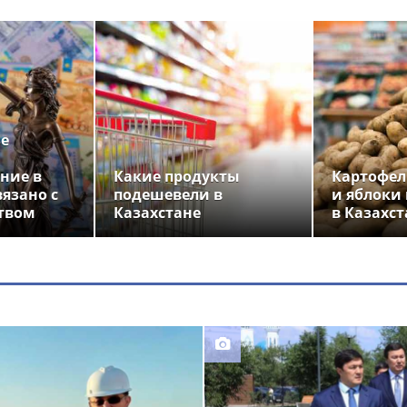
ье
ние в
Какие продукты
Картофел
вязано с
подешевели в
и яблоки
твом
Казахстане
в Казахст