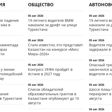
ИЯ
ОБЩЕСТВО
АВТОНОВ
05 авг 2026
05 авг 2026
ле падения
19-летнего водителя BMW
19-летнего 
тажа в
наказали за дрифт на улице
наказали за 
Туркестана
Туркестана
05 авг 2026
05 авг 2026
 камнепада
Стало известно, кто представит
Водителя по
орах
Казахстан на конкурсе «Мисс
задержали в
сти
Мира–2026»
05 авг 2026
Опасный трю
05 авг 2026
 у линии
Конгресс УЕФА пройдёт в
закончился 
 полицейский
Астане в 2027 году
водителя и 
ау
05 авг 2026
05 авг 2026
Список обладателей
Шоссе Алаш 
тания
образовательных грантов в
перекроют в 
в Туркестане
Казахстане опубликуют до 10
августа
августа
04 авг 2026