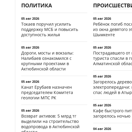
ПОЛИТИКА
ПРОИСШЕСТВ
05 авг 2026
05 авг 2026
Токаев поручил усилить
Ребёнок погиб пос
поддержку МСБ и повысить
из окна девятого э
доступность жилья
Шымкенте
05 авг 2026
05 авг 2026
Дороги, мосты и вокзалы:
Пострадавшего от
Налибаев ознакомился с
туриста спасли в г
крупными проектами в
Алматинской обла
Актюбинской области
05 авг 2026
Загорелось дерево
05 авг 2026
Канат Ерубаев назначен
электропередачи:
председателем Комитета
спас людей в Атыр
геологии МПС РК
05 авг 2026
Кафе быстрого пи
05 авг 2026
Возврат активов: 5 млрд тг
загорелось ночью 
выделили на строительство
водопровода в Актюбинской
04 авг 2026
области