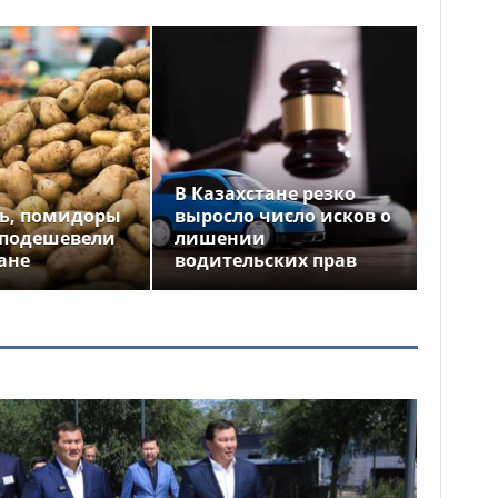
В Казахстане резко
ь, помидоры
выросло число исков о
 подешевели
лишении
ане
водительских прав