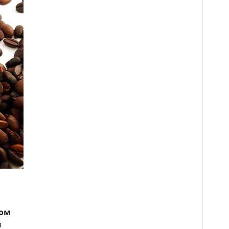
том
и