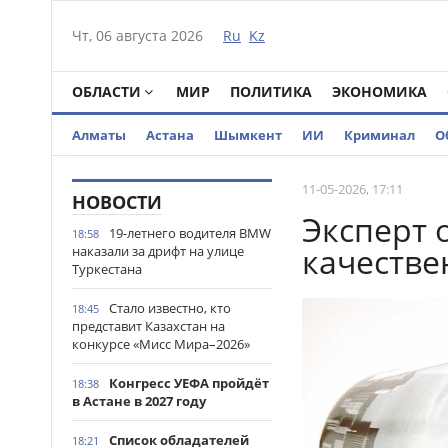
Чт, 06 августа 2026
Ru
Kz
ОБЛАСТИ
МИР
ПОЛИТИКА
ЭКОНОМИКА
Алматы
Астана
Шымкент
ИИ
Криминал
О
11-05-2026, 17:11
НОВОСТИ
Эксперт 
19-летнего водителя BMW
18:58
качеств
наказали за дрифт на улице
Туркестана
Стало известно, кто
18:45
представит Казахстан на
конкурсе «Мисс Мира–2026»
Конгресс УЕФА пройдёт
18:38
в Астане в 2027 году
Список обладателей
18:21