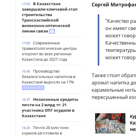
В Казахстане
Сергей Митрофан
17:05
завершили ключевой этап
строительства
Транскаспийской
"Качество р
волоконно-оптической
он имеет св
линии связи
может говор
Качественны
Современные
17:00
травматологические центры
температуры,
откроют во всех регионах
может говор
Казахстана до 2027 года
Производство
16:45
Также стоит обрат
безалкогольных напитков в
Казахстане выросло на 17%
аромат напитка д
АНАЛИТИКА
карамельные ноты
пересушенный коф
Незаконные кредиты
16:37
почти на 2 млрд тг: 21
участника ОПГ осудили в
Казахстане
Ку
Ка
Почти 20 млн тонн
16:26
ни
кормов заготовили в