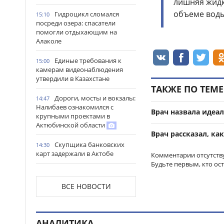
лишняя жидк
объеме воды
Гидроцикл сломался
15:10
посреди озера: спасатели
помогли отдыхающим на
Алаколе
Единые требования к
15:00
камерам видеонаблюдения
утвердили в Казахстане
ТАКЖЕ ПО ТЕМЕ
Дороги, мосты и вокзалы:
14:47
Налибаев ознакомился с
Врач назвала идеа
крупными проектами в
Актюбинской области
Врач рассказал, ка
Скупщика банковских
14:30
карт задержали в Актобе
Комментарии отсутств
Будьте первым, кто ос
В Астане запустили
14:22
масштабный республиканский
ВСЕ НОВОСТИ
проект «Читающая нация»
Иностранных подростков
14:14
спасли в горах Алматинской
АНАЛИТИКА