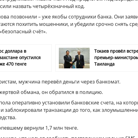
сили назвать четырёхзначный код.
ова позвонили – уже якобы сотрудники банка. Они заяв
таются похитить мошенники, и убедили срочно снять сре
 «безопасный счёт».
рс доллара в
Токаев провёл встре
захстане опустился
премьер-министро
же 470 тенге
Таиланда
истам, мужчина перевёл деньги через банкомат.
 жертвой обмана, он обратился в полицию.
пола оперативно установили банковские счета, на кото
 и заблокировали транзакции до того, как злоумышленн
едства.
рпевшему вернули 1,7 млн тенге.