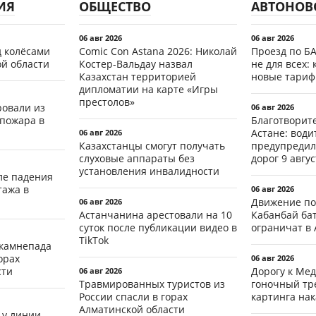
ИЯ
ОБЩЕСТВО
АВТОНОВ
06 авг 2026
06 авг 2026
д колёсами
Comic Con Astana 2026: Николай
Проезд по Б
ой области
Костер-Вальдау назвал
не для всех: 
Казахстан территорией
новые тари
дипломатии на карте «Игры
престолов»
ровали из
06 авг 2026
 пожара в
Благотворит
Астане: води
06 авг 2026
Казахстанцы смогут получать
предупредил
слуховые аппараты без
дорог 9 авгус
установления инвалидности
ле падения
тажа в
06 авг 2026
Движение по
06 авг 2026
Астанчанина арестовали на 10
Кабанбай ба
суток после публикации видео в
ограничат в 
TikTok
 камнепада
орах
06 авг 2026
сти
Дорогу к Мед
06 авг 2026
Травмированных туристов из
гоночный тр
России спасли в горах
картинга на
Алматинской области
 у линии