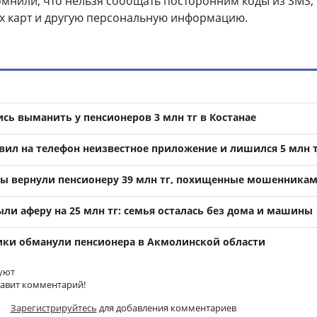
мнили, что нельзя сообщать посторонним коды из SMS,
х карт и другую персональную информацию.
ь выманить у пенсионеров 3 млн тг в Костанае
овил на телефон неизвестное приложение и лишился 5 млн 
ы вернули пенсионеру 39 млн тг, похищенные мошенника
ли аферу на 25 млн тг: семья осталась без дома и машины
ки обманули пенсионера в Акмолинской области
уют
тавит комментарий!
Зарегистрируйтесь
для добавления комментариев