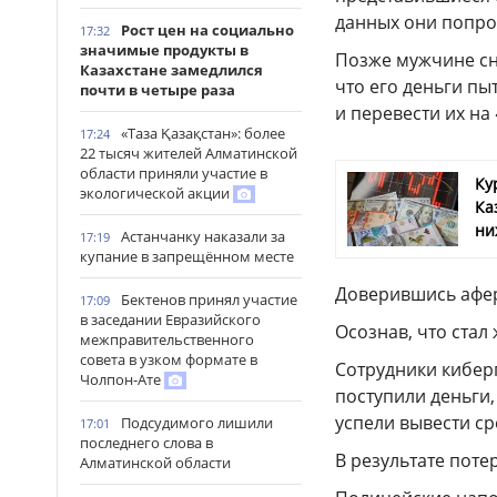
данных они попро
Рост цен на социально
17:32
значимые продукты в
Позже мужчине сн
Казахстане замедлился
что его деньги пы
почти в четыре раза
и перевести их на
«Таза Қазақстан»: более
17:24
22 тысяч жителей Алматинской
области приняли участие в
Ку
экологической акции
Ка
ни
Астанчанку наказали за
17:19
купание в запрещённом месте
Доверившись афер
Бектенов принял участие
17:09
в заседании Евразийского
Осознав, что стал
межправительственного
совета в узком формате в
Сотрудники кибер
Чолпон-Ате
поступили деньги,
успели вывести ср
Подсудимого лишили
17:01
последнего слова в
В результате поте
Алматинской области