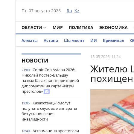
Пт, 07 августа 2026
Ru
Kz
ОБЛАСТИ
МИР
ПОЛИТИКА
ЭКОНОМИКА
Алматы
Астана
Шымкент
ИИ
Криминал
О
13-05-2026, 11:24
НОВОСТИ
Жителю Ш
Comic Con Astana 2026:
21:00
похищен
Николай Костер-Вальдау
назвал Казахстан территорией
дипломатии на карте «Игры
престолов»
Казахстанцы смогут
19:05
получать слуховые аппараты
без установления
инвалидности
Астанчанина арестовали
18:40