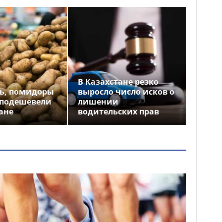
В Казахстане резко
ь, помидоры
выросло число исков о
 подешевели
лишении
ане
водительских прав