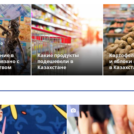
ье
ние в
Какие продукты
Картофел
вязано с
подешевели в
и яблоки
твом
Казахстане
в Казахст