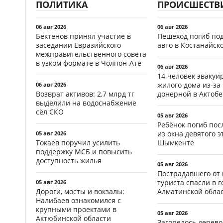
ПОЛИТИКА
ПРОИСШЕСТВ
06 авг 2026
06 авг 2026
Бектенов принял участие в
Пешеход погиб по
заседании Евразийского
авто в Костанайск
межправительственного совета
в узком формате в Чолпон-Ате
06 авг 2026
14 человек эвакуи
жилого дома из-за
06 авг 2026
Возврат активов: 2,7 млрд тг
донерной в Актобе
выделили на водоснабжение
сёл СКО
05 авг 2026
Ребёнок погиб пос
из окна девятого э
05 авг 2026
Токаев поручил усилить
Шымкенте
поддержку МСБ и повысить
доступность жилья
05 авг 2026
Пострадавшего от
туриста спасли в г
05 авг 2026
Дороги, мосты и вокзалы:
Алматинской обла
Налибаев ознакомился с
крупными проектами в
05 авг 2026
Актюбинской области
Загорелось дерево