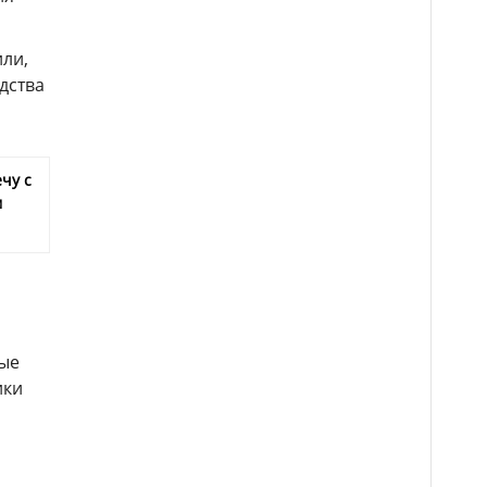
или,
дства
чу с
м
рые
ики