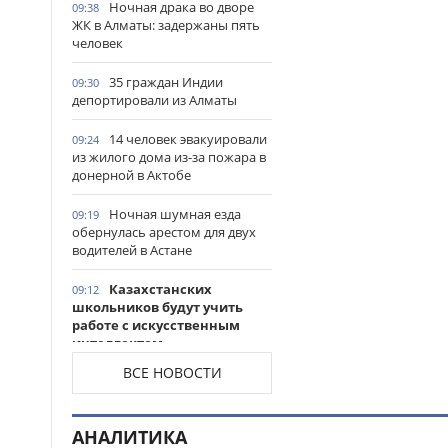
Ночная драка во дворе
09:38
ЖК в Алматы: задержаны пять
человек
35 граждан Индии
09:30
депортировали из Алматы
14 человек эвакуировали
09:24
из жилого дома из-за пожара в
донерной в Актобе
Ночная шумная езда
09:19
обернулась арестом для двух
водителей в Астане
Казахстанских
09:12
школьников будут учить
работе с искусственным
интеллектом
ВСЕ НОВОСТИ
От поэтических вечеров
09:06
до форумов: как в Астане
отметят День Абая
АНАЛИТИКА