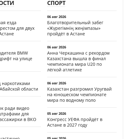
ОСТИ
СПОРТ
06 авг 2026
ая езда
Благотворительный забег
рестом для двух
«Жүрегімнің жеңімпазы»
Астане
пройдёт в Астане
06 авг 2026
водителя BMW
Анна Черкашина с рекордом
дрифт на улице
Казахстана вышла в финал
чемпионата мира U20 по
лёгкой атлетике
д наркотиками
06 авг 2026
 Абайской области
Казахстан разгромил Уругвай
на юношеском чемпионате
мира по водному поло
к ради видео
штрафами для
05 авг 2026
пассажирки в ВКО
Конгресс УЕФА пройдёт в
Астане в 2027 году
частично
05 авг 2026