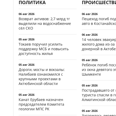
ПОЛИТИКА
ПРОИСШЕСТВ
06 авг 2026
06 авг 2026
Возврат активов: 2,7 млрд тг
Пешеход погиб по
выделили на водоснабжение
авто в Костанайск
сёл СКО
06 авг 2026
14 человек эвакуи
05 авг 2026
Токаев поручил усилить
жилого дома из-за
поддержку МСБ и повысить
донерной в Актобе
доступность жилья
05 авг 2026
Ребёнок погиб пос
05 авг 2026
Дороги, мосты и вокзалы:
из окна девятого э
Налибаев ознакомился с
Шымкенте
крупными проектами в
Актюбинской области
05 авг 2026
Пострадавшего от
туриста спасли в г
05 авг 2026
Канат Ерубаев назначен
Алматинской обла
председателем Комитета
геологии МПС РК
05 авг 2026
Загорелось дерево