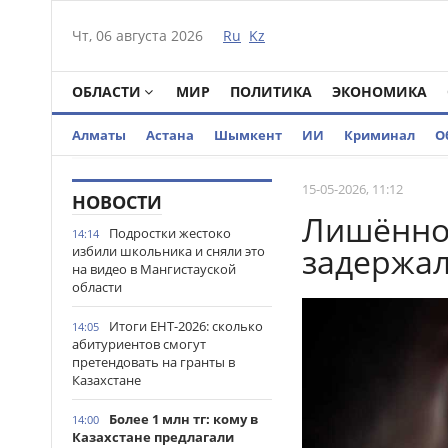
Чт, 06 августа 2026
Ru
Kz
ОБЛАСТИ
МИР
ПОЛИТИКА
ЭКОНОМИКА
Алматы
Астана
Шымкент
ИИ
Криминал
О
15-05-2026, 11:12
НОВОСТИ
Лишённог
Подростки жестоко
14:14
задержал
избили школьника и сняли это
на видео в Мангистауской
области
Итоги ЕНТ-2026: сколько
14:05
абитуриентов смогут
претендовать на гранты в
Казахстане
Более 1 млн тг: кому в
14:00
Казахстане предлагали