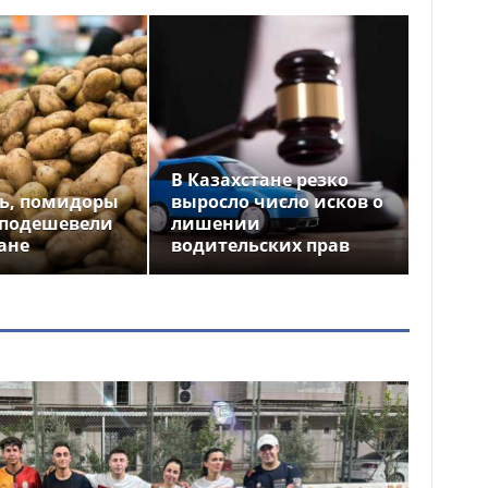
В Казахстане резко
ь, помидоры
выросло число исков о
 подешевели
лишении
ане
водительских прав