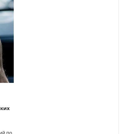
ских
ий по