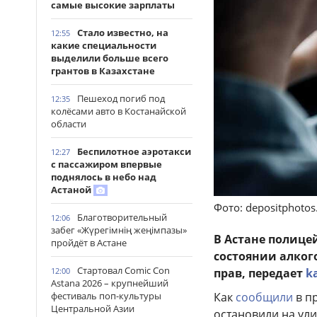
самые высокие зарплаты
Стало известно, на
12:55
какие специальности
выделили больше всего
грантов в Казахстане
Пешеход погиб под
12:35
колёсами авто в Костанайской
области
Беспилотное аэротакси
12:27
с пассажиром впервые
поднялось в небо над
Астаной
Фото: depositphoto
Благотворительный
12:06
забег «Жүрегімнің жеңімпазы»
В Астане полице
пройдёт в Астане
состоянии алког
Стартовал Comic Con
прав, передает
k
12:00
Astana 2026 – крупнейший
Как
сообщили
в п
фестиваль поп-культуры
Центральной Азии
остановили на ул