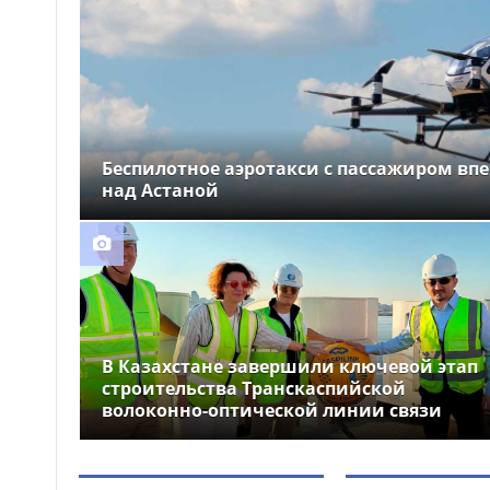
Водителя под
18:01
наркотиками задержали в
Абайской области
Беспилотное аэротакси с пассажиром впе
над Астаной
В Казахстане завершили ключевой этап
строительства Транскаспийской
волоконно-оптической линии связи