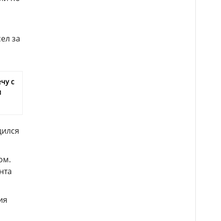
ел за
чу с
м
дился
ом.
нта
ия