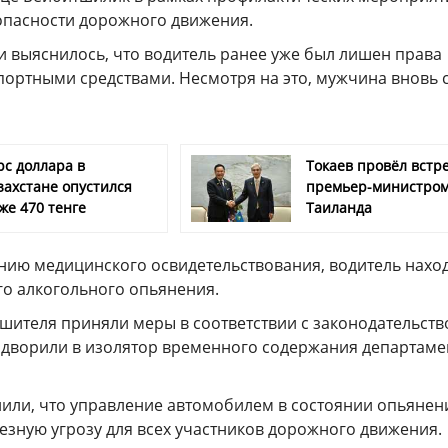
пасности дорожного движения.
и выяснилось, что водитель ранее уже был лишен права
ортными средствами. Несмотря на это, мужчина вновь с
рс доллара в
Токаев провёл встре
захстане опустился
премьер-министро
же 470 тенге
Таиланда
нию медицинского освидетельствования, водитель нахо
го алкогольного опьянения.
шителя приняли меры в соответствии с законодательств
водворили в изолятор временного содержания департаме
или, что управление автомобилем в состоянии опьянен
езную угрозу для всех участников дорожного движения.