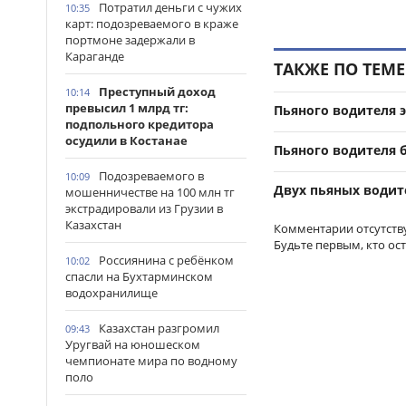
Потратил деньги с чужих
10:35
карт: подозреваемого в краже
портмоне задержали в
Караганде
ТАКЖЕ ПО ТЕМЕ
Преступный доход
10:14
превысил 1 млрд тг:
Пьяного водителя 
подпольного кредитора
осудили в Костанае
Пьяного водителя б
Подозреваемого в
10:09
Двух пьяных водит
мошенничестве на 100 млн тг
экстрадировали из Грузии в
Казахстан
Комментарии отсутств
Будьте первым, кто ос
Россиянина с ребёнком
10:02
спасли на Бухтарминском
водохранилище
Казахстан разгромил
09:43
Уругвай на юношеском
чемпионате мира по водному
поло