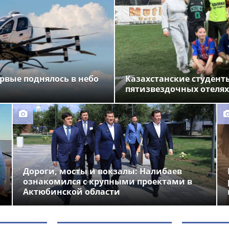
рвые поднялось в небо
Казахстанские студент
пятизвездочных отелях
Дороги, мосты и вокзалы: Налибаев
ознакомился с крупными проектами в
Актюбинской области