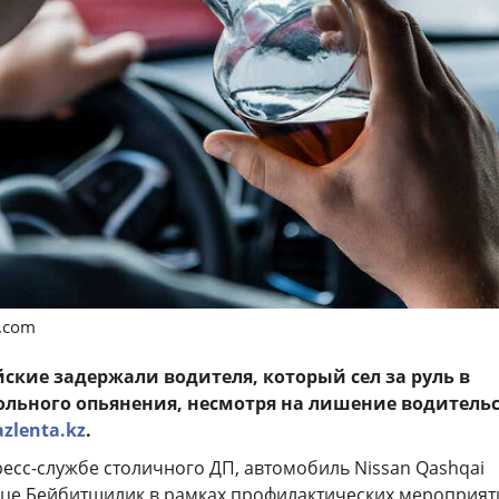
s.com
йские задержали водителя, который сел за руль в
ольного опьянения, несмотря на лишение водитель
azlenta.kz
.
ресс-службе столичного ДП, автомобиль Nissan Qashqai
ице Бейбитшилик в рамках профилактических мероприят