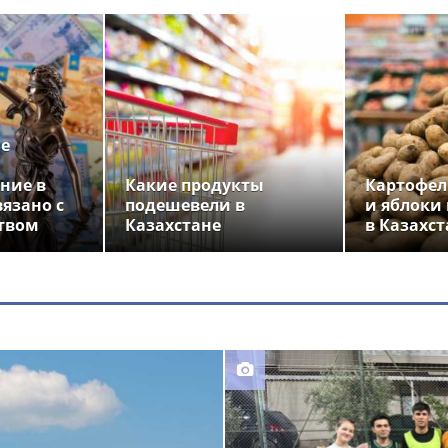
ье
ние в
Какие продукты
Картофел
вязано с
подешевели в
и яблоки
твом
Казахстане
в Казахст