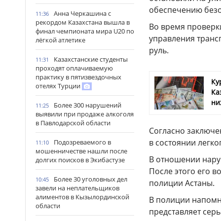
обеспечению безо
Анна Черкашина с
11:36
рекордом Казахстана вышла в
Во время проверк
финал чемпионата мира U20 по
управления трансп
лёгкой атлетике
руль.
Казахстанские студенты
11:31
проходят оплачиваемую
практику в пятизвездочных
Ку
отелях Турции
Ка
ни
Более 300 нарушений
11:25
выявили при продаже алкоголя
в Павлодарской области
Согласно заключе
в состоянии легко
Подозреваемого в
11:10
мошенничестве нашли после
В отношении нару
долгих поисков в Экибастузе
После этого его 
Более 30 уголовных дел
10:45
полиции Астаны.
завели на неплательщиков
алиментов в Кызылординской
В полиции напомн
области
представляет серь