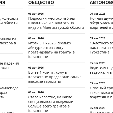
ИЯ
ОБЩЕСТВО
АВТОНОВ
06 авг 2026
06 авг 2026
д колёсами
Подростки жестоко избили
Ночная шумн
ой области
школьника и сняли это на
обернулась а
видео в Мангистауской области
водителей в 
ровали из
06 авг 2026
05 авг 2026
 пожара в
Итоги ЕНТ-2026: сколько
19-летнего 
абитуриентов смогут
наказали за 
претендовать на гранты в
Туркестана
Казахстане
ле падения
05 авг 2026
тажа в
Водителя по
06 авг 2026
Более 1 млн тг: кому в
задержали в
Казахстане предлагали самые
высокие зарплаты
05 авг 2026
 камнепада
Опасный трю
орах
закончился 
06 авг 2026
сти
Стало известно, на какие
водителя и 
специальности выделили
больше всего грантов в
05 авг 2026
Казахстане
 у линии
Шоссе Алаш 