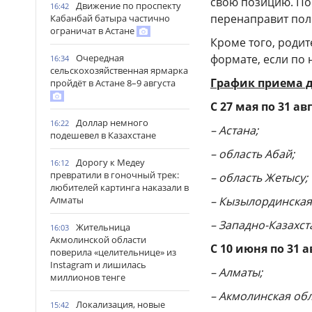
свою позицию. По
Движение по проспекту
16:42
перенаправит поль
Кабанбай батыра частично
ограничат в Астане
Кроме того, родит
формате, если по 
Очередная
16:34
сельскохозяйственная ярмарка
График приема д
пройдёт в Астане 8–9 августа
С 27 мая по 31 ав
Доллар немного
16:22
– Астана;
подешевел в Казахстане
– область Абай;
Дорогу к Медеу
16:12
превратили в гоночный трек:
– область Жетысу;
любителей картинга наказали в
– Кызылординская
Алматы
– Западно-Казахст
Жительница
16:03
Акмолинской области
С 10 июня по 31 а
поверила «целительнице» из
Instagram и лишилась
– Алматы;
миллионов тенге
– Акмолинская обл
Локализация, новые
15:42