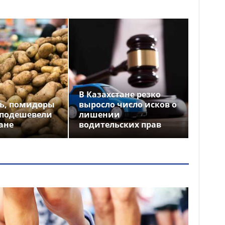
В Казахстане резко
ь, помидоры
выросло число исков о
 подешевели
лишении
ане
водительских прав