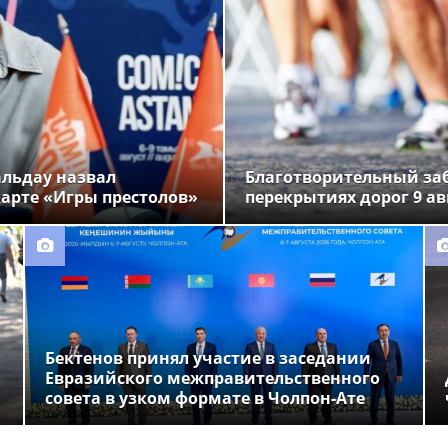
альдау назвал
Благотворительный заб
арте «Игры престолов»
перекрытиях дорог 9 ав
Бектенов принял участие в заседании
Евразийского межправительственного
совета в узком формате в Чолпон-Ате