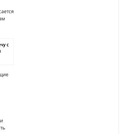
сается
ам
чу с
м
ющие
ли
ть