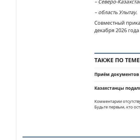
– Северо-Казахста
полосу обернулся лишением
прав для двух водителей в
– область Улытау.
Таразе
Совместный прик
Водителей предупредили
14:40
декабря 2026 года
об ограничении движения на
участке трассы Алматы–Тараз
Более 170
14:34
ТАКЖЕ ПО ТЕМЕ
несовершеннолетних нашли в
ночном заведении Астаны
Приём документов в
Более 16 тысяч водителей
14:21
грузовиков наказали в Алматы
Казахстанцы подали
Подростки жестоко
14:14
Комментарии отсутств
избили школьника и сняли это
Будьте первым, кто ос
на видео в Мангистауской
области
Итоги ЕНТ-2026: сколько
14:05
абитуриентов смогут
претендовать на гранты в