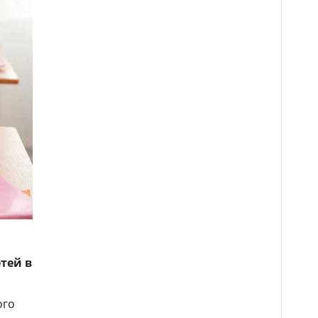
тей в
ого