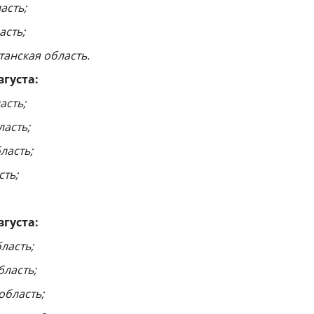
асть;
асть;
танская область.
вгуста:
асть;
ласть;
ласть;
сть;
вгуста:
ласть;
бласть;
область;