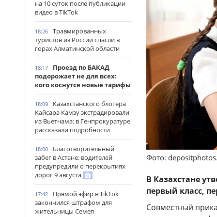
на 10 суток после публикации
видео в TikTok
Травмированных
18:26
туристов из России спасли в
горах Алматинской области
Проезд по БАКАД
18:17
подорожает не для всех:
кого коснутся новые тарифы
Казахстанского блогера
18:09
Кайсара Камзу экстрадировали
из Вьетнама: в Генпрокуратуре
рассказали подробности
Благотворительный
18:00
Фото: depositphoto
забег в Астане: водителей
предупредили о перекрытиях
дорог 9 августа
В Казахстане ут
первый класс, п
Прямой эфир в TikTok
17:42
закончился штрафом для
Совместный прика
жительницы Семея