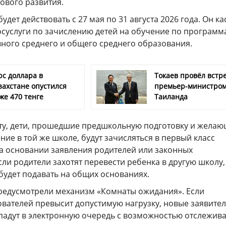
ового развития.
дет действовать с 27 мая по 31 августа 2026 года. Он ка
осуслуги по зачислению детей на обучение по программ
вного среднего и общего среднего образования.
рс доллара в
Токаев провёл встре
захстане опустился
премьер-министро
же 470 тенге
Таиланда
ту, дети, прошедшие предшкольную подготовку и жела
ие в той же школе, будут зачисляться в первый класс
на основании заявления родителей или законных
сли родители захотят перевести ребенка в другую школу,
будет подавать на общих основаниях.
предусмотрели механизм «Комнаты ожидания». Если
ователей превысит допустимую нагрузку, новые заявите
падут в электронную очередь с возможностью отслежива