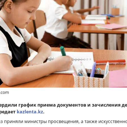
s.com
вердили график приема документов и зачисления де
ередает
kazlenta.kz
.
з приняли министры просвещения, а также искусственн