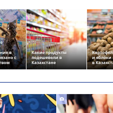
ье
ние в
Какие продукты
Картофел
вязано с
подешевели в
и яблоки
твом
Казахстане
в Казахст