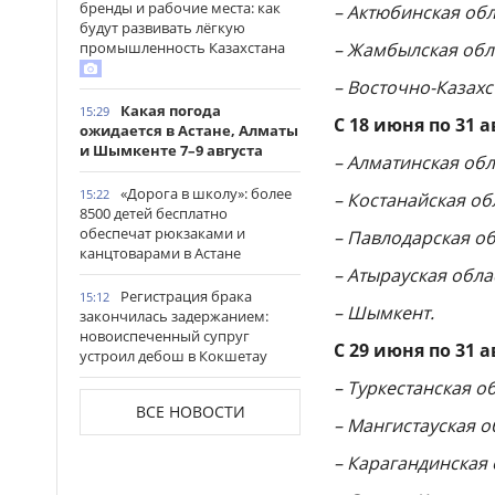
бренды и рабочие места: как
– Актюбинская обл
будут развивать лёгкую
– Жамбылская обл
промышленность Казахстана
– Восточно-Казахс
Какая погода
15:29
С 18 июня по 31 а
ожидается в Астане, Алматы
и Шымкенте 7–9 августа
– Алматинская обл
«Дорога в школу»: более
15:22
– Костанайская об
8500 детей бесплатно
обеспечат рюкзаками и
– Павлодарская об
канцтоварами в Астане
– Атырауская обла
Регистрация брака
15:12
– Шымкент.
закончилась задержанием:
новоиспеченный супруг
С 29 июня по 31 а
устроил дебош в Кокшетау
– Туркестанская об
В древнем городище
15:00
ВСЕ НОВОСТИ
Сауран началась реставрация
– Мангистауская о
исторических памятников
– Карагандинская 
Выезд на встречную
14:53