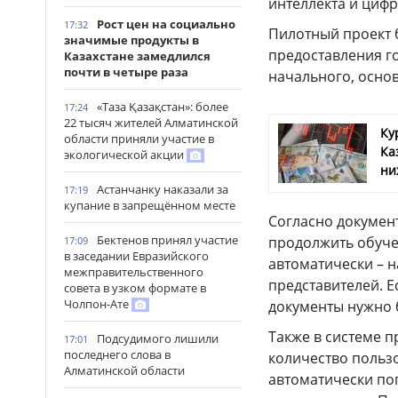
интеллекта и цифр
Рост цен на социально
17:32
Пилотный проект бу
значимые продукты в
предоставления г
Казахстане замедлился
почти в четыре раза
начального, осно
«Таза Қазақстан»: более
17:24
22 тысяч жителей Алматинской
Ку
области приняли участие в
Ка
экологической акции
ни
Астанчанку наказали за
17:19
купание в запрещённом месте
Согласно докумен
Бектенов принял участие
продолжить обучен
17:09
в заседании Евразийского
автоматически – 
межправительственного
представителей. Е
совета в узком формате в
Чолпон-Ате
документы нужно 
Также в системе 
Подсудимого лишили
17:01
последнего слова в
количество польз
Алматинской области
автоматически по