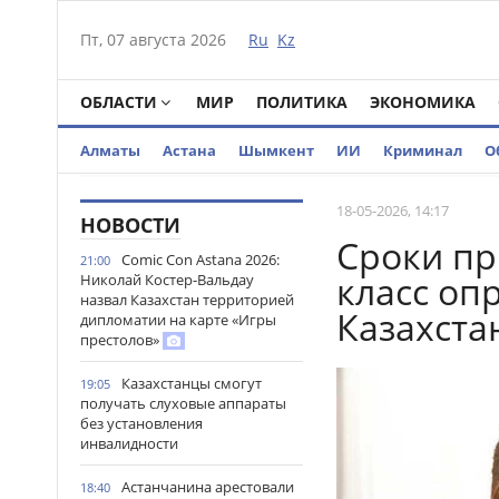
Пт, 07 августа 2026
Ru
Kz
ОБЛАСТИ
МИР
ПОЛИТИКА
ЭКОНОМИКА
Алматы
Астана
Шымкент
ИИ
Криминал
О
18-05-2026, 14:17
НОВОСТИ
Сроки пр
Comic Con Astana 2026:
21:00
класс оп
Николай Костер-Вальдау
назвал Казахстан территорией
Казахста
дипломатии на карте «Игры
престолов»
Казахстанцы смогут
19:05
получать слуховые аппараты
без установления
инвалидности
Астанчанина арестовали
18:40