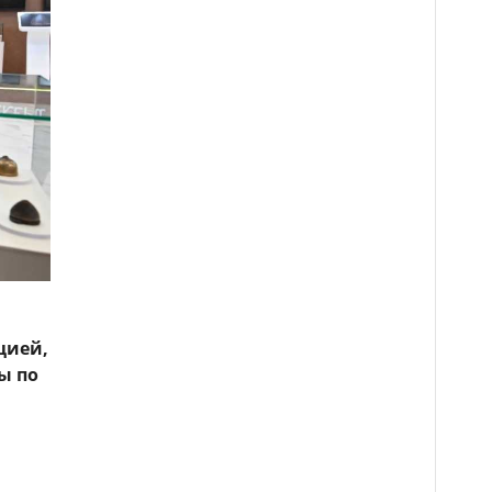
цией,
ы по