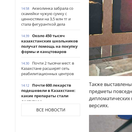
Акмолинка забрала со
14:58
скамейки чужую сумку с
ценностями на 3,5 млн тг и
стала фигуранткой дела
Около 450 тысяч
14:39
казахстанских школьников
получат помощь на покупку
формы и канцтоваров
Почти 2 тысячи мест: в
14:30
Казахстане расширят сеть
реабилитационных центров
Также выставлены
Почти 600 лекарств
14:12
подешевели в Казахстане:
предметы повседне
какие препараты стали
дипломатических п
доступнее
версиях.
ВСЕ НОВОСТИ
Казахстанские
14:06
таеквондисты завоевали
четыре медали на турнире в
Индонезии