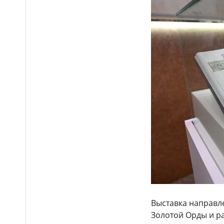
Бектенов принял участие
14:00
в заседании ЕМПС в Чолпон-
Ате: подписано шесть
документов
16 тысяч гостей посетили
13:48
Comic Con Astana 2026 в первый
день
Дело о гибели
12:50
фельдшера Улданы Мырзуан
направили в суд Астаны
Лишённый прав
12:39
водитель снова попался
пьяным за рулём и отправился
в колонию в Жетысуской
области
Стало известно имя
12:21
нового главного тренера
Выставка направл
сборной Казахстана по футболу
Золотой Орды и р