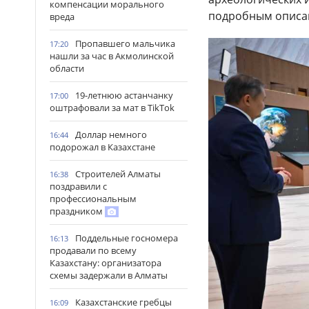
компенсации морального
подробным описан
вреда
Пропавшего мальчика
17:20
нашли за час в Акмолинской
области
19-летнюю астанчанку
17:00
оштрафовали за мат в TikTok
Доллар немного
16:44
подорожал в Казахстане
Строителей Алматы
16:38
поздравили с
профессиональным
праздником
Поддельные госномера
16:13
продавали по всему
Казахстану: организатора
схемы задержали в Алматы
Казахстанские гребцы
16:09