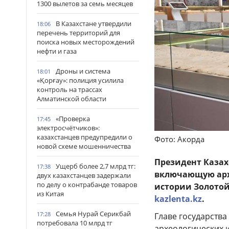
1300 вылетов за семь месяцев
В Казахстане утвердили
18:06
перечень территорий для
поиска новых месторождений
нефти и газа
Дроны и система
18:01
«Қорғау»: полиция усилила
контроль на трассах
Алматинской области
«Проверка
17:45
электросчётчиков»:
казахстанцев предупредили о
Фото: Акорда
новой схеме мошенничества
Президент Казах
Ущерб более 2,7 млрд тг:
17:38
включающую арх
двух казахстанцев задержали
по делу о контрабанде товаров
истории Золотой
из Китая
kazlenta.kz
.
Семья Нурай Серикбай
17:28
Главе государств
потребовала 10 млрд тг
археологических 