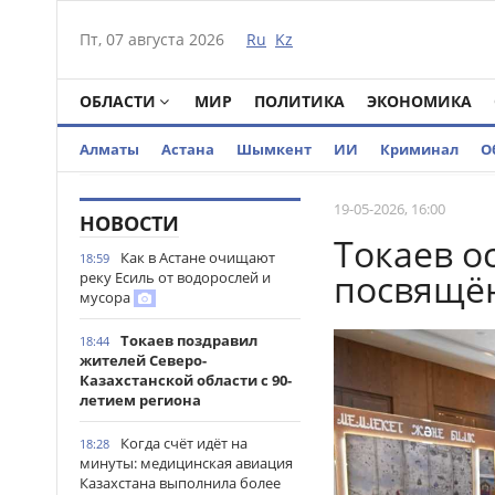
Пт, 07 августа 2026
Ru
Kz
ОБЛАСТИ
МИР
ПОЛИТИКА
ЭКОНОМИКА
Алматы
Астана
Шымкент
ИИ
Криминал
О
19-05-2026, 16:00
НОВОСТИ
Токаев о
Как в Астане очищают
18:59
посвящё
реку Есиль от водорослей и
мусора
Токаев поздравил
18:44
жителей Северо-
Казахстанской области с 90-
летием региона
Когда счёт идёт на
18:28
минуты: медицинская авиация
Казахстана выполнила более