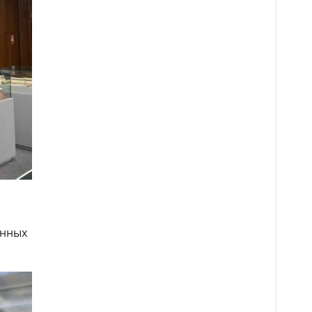
онных