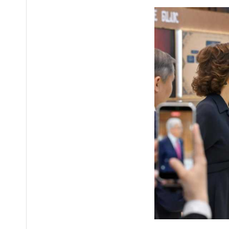
Выборы депутатов
12:01
Курултая: как узнать свой
избирательный участок
Служебная собака
11:41
помогла полицейским найти
пропавшую 18-летнюю
девушку в Караганде