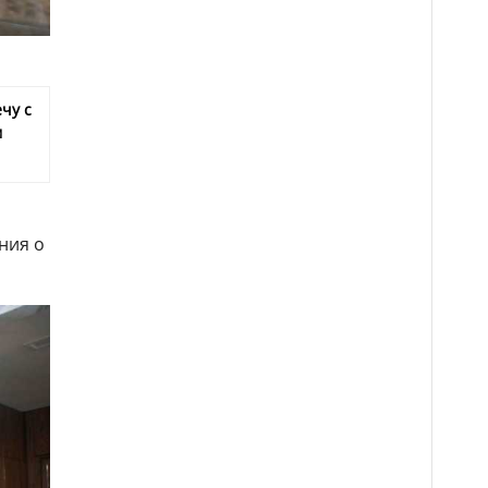
чу с
м
ния о