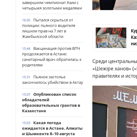
завершили чемпионат Азии с
четырьмя золотыми медалями
Пытался скрыться от
16:05
полиции: пьяного водителя
Ку
лишили прав на 7 лет в
Жамбылской области
Ка
ни
Вакцинация против ВПЧ
15:44
продолжается в Астане:
санитарный врач обратилась к
Среди центральны
родителям
«Шежіре ханов» («
правителях и исто
Пьяное застолье
15:31
закончилось убийством в Актау
Опубликован список
15:07
обладателей
образовательных грантов в
Казахстане
Какая погода
15:03
ожидается в Астане, Алматы
и Шымкенте 8–10 августа