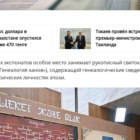
рс доллара в
Токаев провёл встре
захстане опустился
премьер-министро
же 470 тенге
Таиланда
х экспонатов особое место занимает рукописный свиток
Генеалогия ханов»), содержащий генеалогические сведе
рических личностях эпохи.