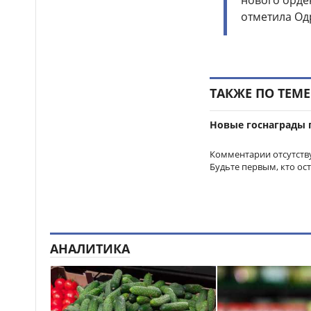
нового орде
отметила Одр
Бектенов принял участие
14:00
в заседании ЕМПС в Чолпон-
Ате: подписано шесть
документов
16 тысяч гостей посетили
13:48
ТАКЖЕ ПО ТЕМЕ
Comic Con Astana 2026 в первый
день
Новые госнаграды п
Дело о гибели
12:50
фельдшера Улданы Мырзуан
Комментарии отсутств
направили в суд Астаны
Будьте первым, кто ос
Лишённый прав
12:39
водитель снова попался
пьяным за рулём и отправился
в колонию в Жетысуской
области
АНАЛИТИКА
Стало известно имя
12:21
нового главного тренера
сборной Казахстана по футболу