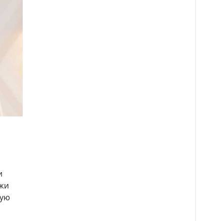
и
джи
ную