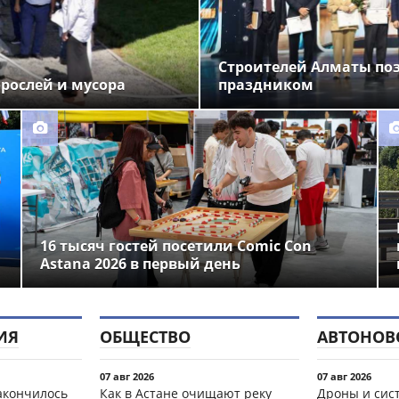
Строителей Алматы по
орослей и мусора
праздником
16 тысяч гостей посетили Comic Con
Astana 2026 в первый день
ИЯ
ОБЩЕСТВО
АВТОНОВ
07 авг 2026
07 авг 2026
акончилось
Как в Астане очищают реку
Дроны и сист