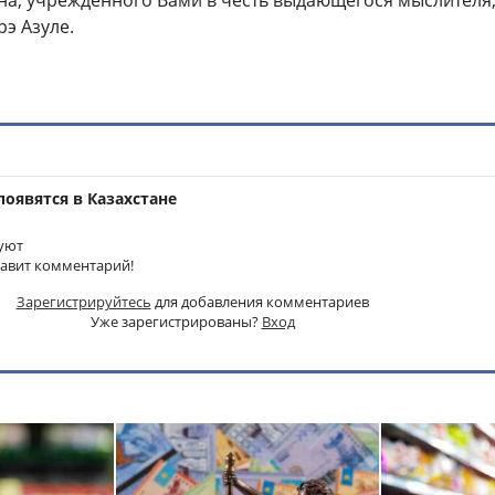
на, учрежденного Вами в честь выдающегося мыслителя,
э Азуле.
оявятся в Казахстане
уют
тавит комментарий!
Зарегистрируйтесь
для добавления комментариев
Уже зарегистрированы?
Вход