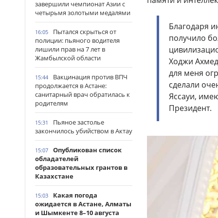
памяти и интеллек
завершили чемпионат Азии с
четырьмя золотыми медалями
Благодаря 
Пытался скрыться от
16:05
получило бо
полиции: пьяного водителя
цивилизацио
лишили прав на 7 лет в
Жамбылской области
Ходжи Ахмед
для меня огр
Вакцинация против ВПЧ
15:44
сделали оче
продолжается в Астане:
санитарный врач обратилась к
Яссауи, име
родителям
Президент.
Пьяное застолье
15:31
закончилось убийством в Актау
Опубликован список
15:07
обладателей
образовательных грантов в
Казахстане
Какая погода
15:03
ожидается в Астане, Алматы
и Шымкенте 8–10 августа