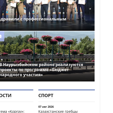
здравили с профессиональным
В Наурызбайском районе реализуются
проекты по программе «Бюджет
народного участия»
ОСТИ
СПОРТ
07 авг 2026
ема «Қорғау»:
Казахстанские гребцы