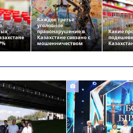
Каждое третье
о
уголовное
ных
правонарушение в
Какие пр
азахстане
Казахстане связано с
подешеве
7%
мошенничеством
Казахста