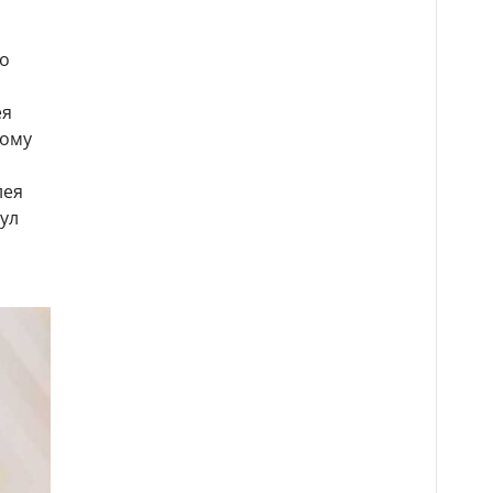
о
ея
тому
лея
ул