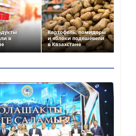
одукты
Картофель, помидоры
ли в
и яблоки подешевели
не
в Казахстане