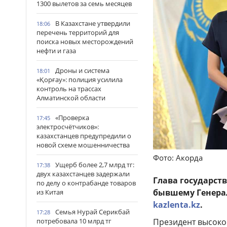
1300 вылетов за семь месяцев
В Казахстане утвердили
18:06
перечень территорий для
поиска новых месторождений
нефти и газа
Дроны и система
18:01
«Қорғау»: полиция усилила
контроль на трассах
Алматинской области
«Проверка
17:45
электросчётчиков»:
казахстанцев предупредили о
новой схеме мошенничества
Фото: Акорда
Ущерб более 2,7 млрд тг:
17:38
двух казахстанцев задержали
Глава государст
по делу о контрабанде товаров
бывшему Генерал
из Китая
kazlenta.kz
.
Семья Нурай Серикбай
17:28
потребовала 10 млрд тг
Президент высоко 