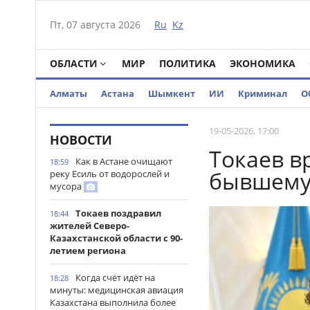
Пт, 07 августа 2026
Ru
Kz
ОБЛАСТИ
МИР
ПОЛИТИКА
ЭКОНОМИКА
Алматы
Астана
Шымкент
ИИ
Криминал
О
19-05-2026, 17:00
НОВОСТИ
Токаев в
Как в Астане очищают
18:59
бывшему
реку Есиль от водорослей и
мусора
Токаев поздравил
18:44
жителей Северо-
Казахстанской области с 90-
летием региона
Когда счёт идёт на
18:28
минуты: медицинская авиация
Казахстана выполнила более