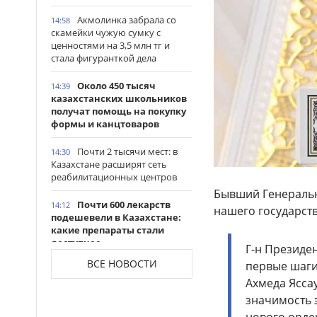
Акмолинка забрала со
14:58
скамейки чужую сумку с
ценностями на 3,5 млн тг и
стала фигуранткой дела
Около 450 тысяч
14:39
казахстанских школьников
получат помощь на покупку
формы и канцтоваров
Почти 2 тысячи мест: в
14:30
Казахстане расширят сеть
реабилитационных центров
Бывший Генеральн
Почти 600 лекарств
14:12
нашего государств
подешевели в Казахстане:
какие препараты стали
доступнее
Г-н Президен
ВСЕ НОВОСТИ
первые шаги
Казахстанские
14:06
Ахмеда Яссау
таеквондисты завоевали
четыре медали на турнире в
значимость э
Индонезии