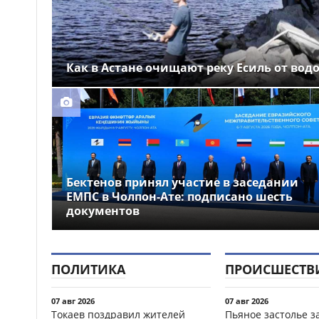
Как в Астане очищают реку Есиль от вод
Бектенов принял участие в заседании
ЕМПС в Чолпон-Ате: подписано шесть
документов
ПОЛИТИКА
ПРОИСШЕСТВ
07 авг 2026
07 авг 2026
Токаев поздравил жителей
Пьяное застолье з