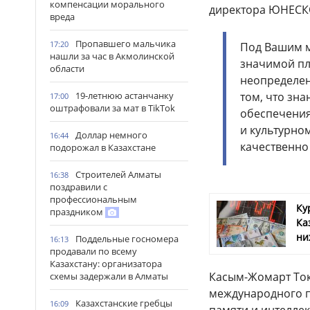
компенсации морального
директора ЮНЕСК
вреда
Пропавшего мальчика
17:20
Под Вашим м
нашли за час в Акмолинской
значимой пл
области
неопределен
19-летнюю астанчанку
том, что зн
17:00
оштрафовали за мат в TikTok
обеспечения
и культурно
Доллар немного
16:44
качественно 
подорожал в Казахстане
Строителей Алматы
16:38
поздравили с
профессиональным
Ку
праздником
Ка
ни
Поддельные госномера
16:13
продавали по всему
Казахстану: организатора
Касым-Жомарт Тока
схемы задержали в Алматы
международного п
Казахстанские гребцы
16:09