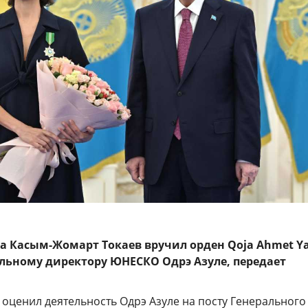
ва Касым-Жомарт Токаев вручил орден Qoja Ahmet Ya
ьному директору ЮНЕСКО Одрэ Азуле, передает
оценил деятельность Одрэ Азуле на посту Генерального