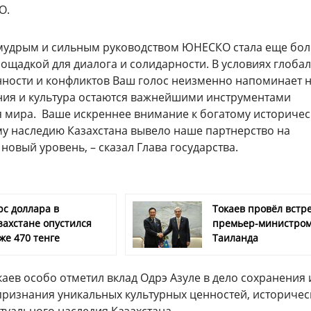
О.
удрым и сильным руководством ЮНЕСКО стала еще бол
ощадкой для диалога и солидарности. В условиях глоба
ности и конфликтов Ваш голос неизменно напоминает 
ания и культура остаются важнейшими инструментами
 мира. Ваше искреннее внимание к богатому историче
му наследию Казахстана вывело наше партнерство на
новый уровень, – сказал Глава государства.
рс доллара в
Токаев провёл встре
захстане опустился
премьер-министро
же 470 тенге
Таиланда
ев особо отметил вклад Одрэ Азуле в дело сохранения 
ризнания уникальных культурных ценностей, историчес