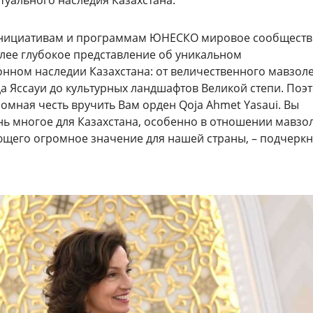
туального наследия Казахстана.
инициативам и программам ЮНЕСКО мировое сообществ
лее глубокое представление об уникальном
нном наследии Казахстана: от величественного мавзол
а Яссауи до культурных ландшафтов Великой степи. Поэ
омная честь вручить Вам орден Qoja Ahmet Yasaui. Вы
нь многое для Казахстана, особенно в отношении мавзо
ющего огромное значение для нашей страны, – подчеркн