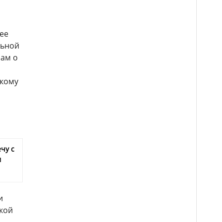
ее
льной
нам о
скому
чу с
м
и
кой