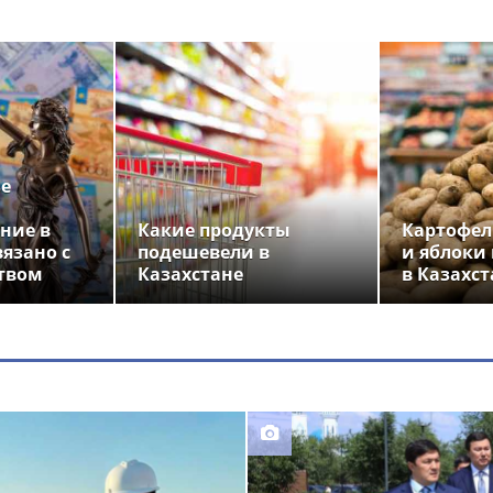
ье
ние в
Какие продукты
Картофел
вязано с
подешевели в
и яблоки
твом
Казахстане
в Казахст