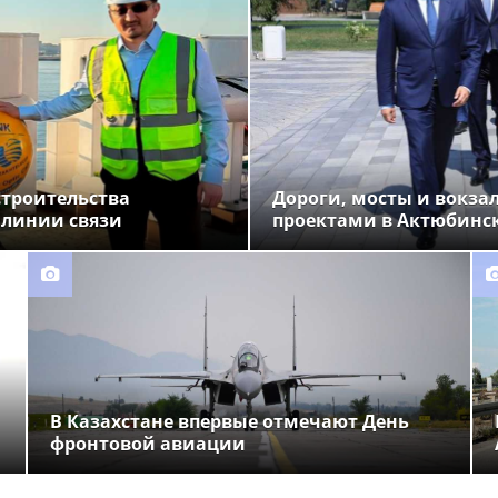
строительства
Дороги, мосты и вокза
 линии связи
проектами в Актюбинс
В Казахстане впервые отмечают День
фронтовой авиации