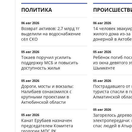
ПОЛИТИКА
ПРОИСШЕСТВ
06 авг 2026
06 авг 2026
Возврат активов: 2,7 млрд тг
14 человек эвакуи
выделили на водоснабжение
жилого дома из-за
сёл СКО
донерной в Актобе
05 авг 2026
05 авг 2026
Токаев поручил усилить
Ребёнок погиб пос
поддержку МСБ и повысить
из окна девятого э
доступность жилья
Шымкенте
05 авг 2026
05 авг 2026
Дороги, мосты и вокзалы:
Пострадавшего от
Налибаев ознакомился с
туриста спасли в г
крупными проектами в
Алматинской обла
Актюбинской области
05 авг 2026
Загорелось дерево
05 авг 2026
Канат Ерубаев назначен
электропередачи:
председателем Комитета
спас людей в Атыр
геологии МПС РК