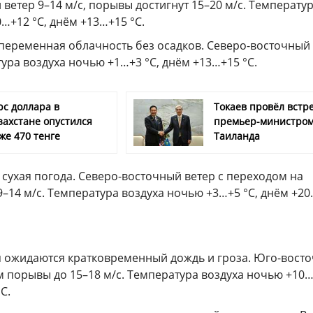
ветер 9–14 м/с, порывы достигнут 15–20 м/с. Температу
…+12 °С, днём +13…+15 °С.
переменная облачность без осадков. Северо-восточный
тура воздуха ночью +1…+3 °С, днём +13…+15 °С.
рс доллара в
Токаев провёл встре
захстане опустился
премьер-министро
же 470 тенге
Таиланда
сухая погода. Северо-восточный ветер с переходом на
–14 м/с. Температура воздуха ночью +3…+5 °С, днём +2
я ожидаются кратковременный дождь и гроза. Юго-вост
ём порывы до 15–18 м/с. Температура воздуха ночью +10
С.