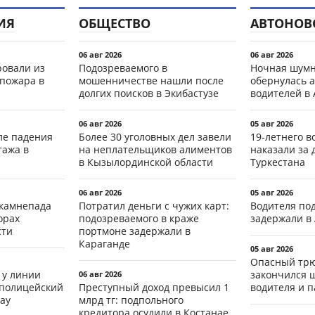
ИЯ
ОБЩЕСТВО
АВТОНОВ
06 авг 2026
06 авг 2026
ровали из
Подозреваемого в
Ночная шумн
 пожара в
мошенничестве нашли после
обернулась а
долгих поисков в Экибастузе
водителей в 
06 авг 2026
05 авг 2026
ле падения
Более 30 уголовных дел завели
19-летнего 
тажа в
на неплательщиков алиментов
наказали за 
в Кызылординской области
Туркестана
06 авг 2026
05 авг 2026
 камнепада
Потратил деньги с чужих карт:
Водителя по
орах
подозреваемого в краже
задержали в
сти
портмоне задержали в
Караганде
05 авг 2026
Опасный трю
 у линии
закончился 
06 авг 2026
 полицейский
Преступный доход превысил 1
водителя и 
ау
млрд тг: подпольного
кредитора осудили в Костанае