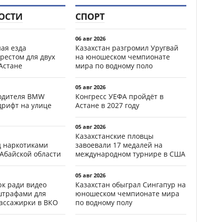
ОСТИ
СПОРТ
06 авг 2026
ая езда
Казахстан разгромил Уругвай
рестом для двух
на юношеском чемпионате
Астане
мира по водному поло
05 авг 2026
водителя BMW
Конгресс УЕФА пройдёт в
дрифт на улице
Астане в 2027 году
05 авг 2026
Казахстанские пловцы
д наркотиками
завоевали 17 медалей на
 Абайской области
международном турнире в США
05 авг 2026
к ради видео
Казахстан обыграл Сингапур на
штрафами для
юношеском чемпионате мира
пассажирки в ВКО
по водному полу