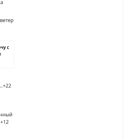
ра
 ветер
чу с
м
0…+22
очный
…+12