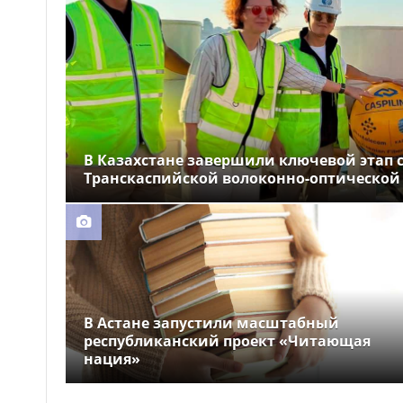
Ребёнок погиб после
15:44
падения из окна девятого этажа
в Шымкенте
В Казахстане завершили ключевой этап 
Транскаспийской волоконно-оптической
В Астане запустили масштабный
республиканский проект «Читающая
нация»