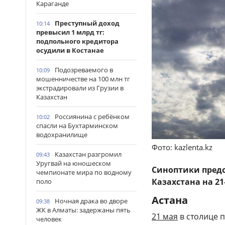
Караганде
Преступный доход
10:14
превысил 1 млрд тг:
подпольного кредитора
осудили в Костанае
Подозреваемого в
10:09
мошенничестве на 100 млн тг
экстрадировали из Грузии в
Казахстан
Россиянина с ребёнком
10:02
спасли на Бухтарминском
водохранилище
Фото: kazlenta.kz
Казахстан разгромил
09:43
Уругвай на юношеском
Синоптики предс
чемпионате мира по водному
Казахстана на 21
поло
Астана
Ночная драка во дворе
09:38
ЖК в Алматы: задержаны пять
21 мая
в столице п
человек