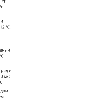
етер
с.
 и
12 °С,
адный
°С,
град и
3 м/с,
С.
одом
ём