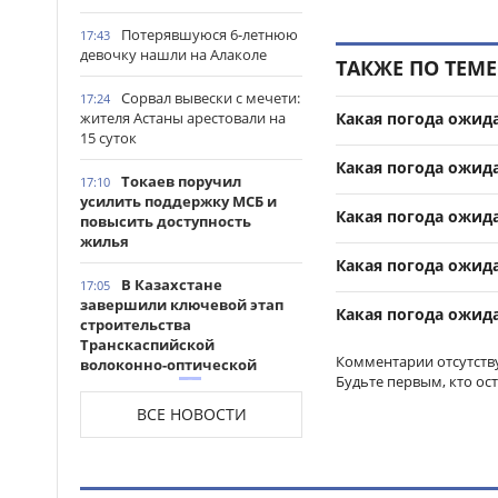
Потерявшуюся 6-летнюю
17:43
девочку нашли на Алаколе
ТАКЖЕ ПО ТЕМЕ
Сорвал вывески с мечети:
17:24
Какая погода ожид
жителя Астаны арестовали на
15 суток
Какая погода ожид
Токаев поручил
17:10
усилить поддержку МСБ и
Какая погода ожид
повысить доступность
жилья
Какая погода ожид
В Казахстане
17:05
завершили ключевой этап
Какая погода ожид
строительства
Транскаспийской
Комментарии отсутств
волоконно-оптической
Будьте первым, кто ос
линии связи
ВСЕ НОВОСТИ
Современные
17:00
травматологические центры
откроют во всех регионах
Казахстана до 2027 года