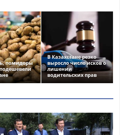
В Казахстане резко
ь, помидоры
выросло число исков о
 подешевели
лишении
ане
водительских прав