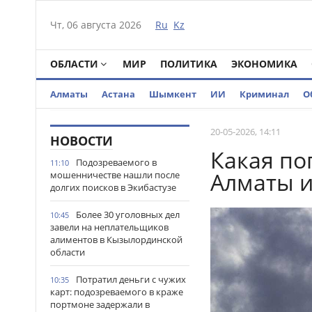
Чт, 06 августа 2026
Ru
Kz
ОБЛАСТИ
МИР
ПОЛИТИКА
ЭКОНОМИКА
Алматы
Астана
Шымкент
ИИ
Криминал
О
20-05-2026, 14:11
НОВОСТИ
Какая по
Подозреваемого в
11:10
Алматы и
мошенничестве нашли после
долгих поисков в Экибастузе
Более 30 уголовных дел
10:45
завели на неплательщиков
алиментов в Кызылординской
области
Потратил деньги с чужих
10:35
карт: подозреваемого в краже
портмоне задержали в