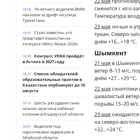
22 мая
прогнозиру
сменится с юго-за
19-летнего водителя BMW
18:58
наказали за дрифт на улице
Температура возду
Туркестана
23 мая
ночью и ут
Стало известно, кто
18:45
туман. Северо-зап
представит Казахстан на
днём +16…+18 °С.
конкурсе «Мисс Мира–2026»
Шымкент
Конгресс УЕФА пройдёт
18:38
в Астане в 2027 году
21 мая
в Шымкенте
ветер 8–13 м/с, п
Список обладателей
18:21
днём +27…+29 °С.
образовательных грантов в
Казахстане опубликуют до 10
22 мая
синоптики 
августа
шквалистый ветер.
Шесть раз ударил сына
порывы 15–20 м/с.
18:10
ножом: мужчина избежал
23 мая
ожидаются 
колонии в Атырауской области
на северо-восточн
Водителя под
18:01
+22…+24 °С.
наркотиками задержали в
Абайской области