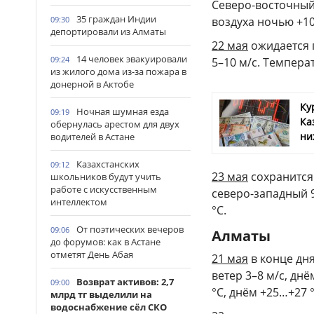
Северо-восточный 
35 граждан Индии
воздуха ночью +10
09:30
депортировали из Алматы
22 мая
ожидается 
14 человек эвакуировали
09:24
5–10 м/с. Темпера
из жилого дома из-за пожара в
донерной в Актобе
Ку
Ночная шумная езда
09:19
Ка
обернулась арестом для двух
ни
водителей в Астане
Казахстанских
09:12
23 мая
сохранится 
школьников будут учить
работе с искусственным
северо-западный 9
интеллектом
°С.
От поэтических вечеров
09:06
Алматы
до форумов: как в Астане
отметят День Абая
21 мая
в конце дн
ветер 3–8 м/с, дн
Возврат активов: 2,7
09:00
°С, днём +25…+27 °
млрд тг выделили на
водоснабжение сёл СКО