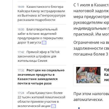
С 1 июля в Казахс
Казахстанского блогера
18:09
налоговой задолже
Кайсара Камзу экстрадировали
из Вьетнама: в Генпрокуратуре
мера предусмотре
рассказали подробности
руководителям юр
индивидуальным 
Благотворительный
18:00
практикой. Им мо
забег в Астане: водителей
предупредили о перекрытиях
Ограничение на в
дорог 9 августа
задолженности свы
Прямой эфир в TikTok
17:42
погашена более 3
закончился штрафом для
жительницы Семея
Ку
Рост цен на социально
17:32
Ка
значимые продукты в
Казахстане замедлился
ни
почти в четыре раза
«Таза Қазақстан»: более
При этом налогови
17:24
22 тысяч жителей Алматинской
автоматически.
области приняли участие в
экологической акции