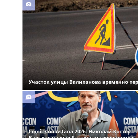
несовершеннолетних нашли в
ночном заведении Астаны
Более 16 тысяч водителей
14:21
грузовиков наказали в Алматы
Подростки жестоко
14:14
избили школьника и сняли это
на видео в Мангистауской
области
Участок улицы Валиханова временно пер
Comic Con Astana 2026: Николай Костер-
Вальдау назвал Казахстан территорией