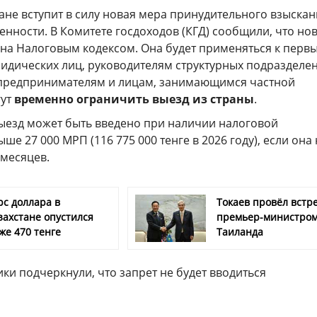
тане вступит в силу новая мера принудительного взыска
нности. В Комитете госдоходов (КГД) сообщили, что но
на Налоговым кодексом. Она будет применяться к перв
идических лиц, руководителям структурных подразделен
предпринимателям и лицам, занимающимся частной
гут
временно ограничить выезд из страны
.
ыезд может быть введено при наличии налоговой
ше 27 000 МРП (116 775 000 тенге в 2026 году), если она 
 месяцев.
рс доллара в
Токаев провёл встре
захстане опустился
премьер-министро
же 470 тенге
Таиланда
ки подчеркнули, что запрет не будет вводиться