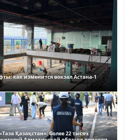
фты: как изменится вокзал Астана-1
«Таза Қазақстан»: более 22 тысяч
жителей Алматинской области приняли