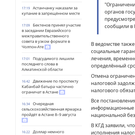
"Ограничени
Астанчанку наказали за
17:19
органов гос
купание в запрещённом месте
предусмотре
Бектенов принял участие
сообщили в 
17:09
в заседании Евразийского
межправительственного
совета в узком формате в
В ведомстве также
Чолпон-Ате
социальные гарант
лечения, времен
Подсудимого лишили
17:01
последнего слова в
определённый сро
Алматинской области
Отмена ограничен
Движение по проспекту
16:42
налоговой задолж
Кабанбай батыра частично
налогового обязат
ограничат в Астане
Все постановлени
Очередная
16:34
информационные с
сельскохозяйственная ярмарка
национальной без
пройдёт в Астане 8–9 августа
В КГД заявили, ч
Доллар немного
исполнения налог
16:22