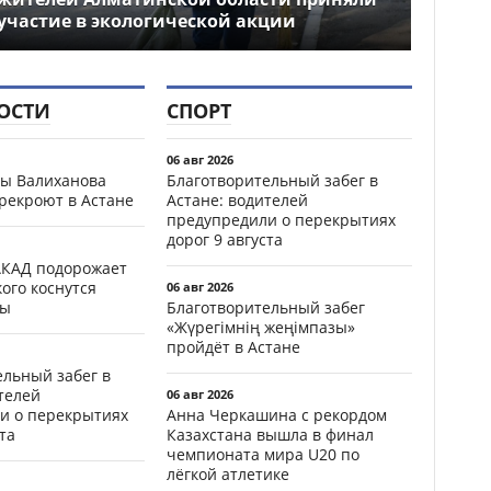
участие в экологической акции
ОСТИ
СПОРТ
06 авг 2026
цы Валиханова
Благотворительный забег в
рекроют в Астане
Астане: водителей
предупредили о перекрытиях
дорог 9 августа
АКАД подорожает
кого коснутся
06 авг 2026
фы
Благотворительный забег
«Жүрегімнің жеңімпазы»
пройдёт в Астане
ельный забег в
телей
06 авг 2026
и о перекрытиях
Анна Черкашина с рекордом
та
Казахстана вышла в финал
чемпионата мира U20 по
лёгкой атлетике