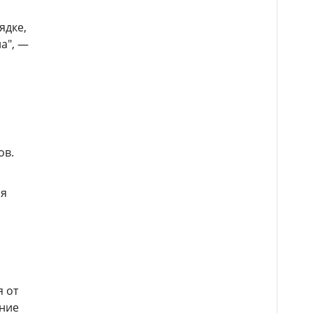
я
ядке,
а", —
ов.
ия
я от
ение