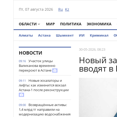
Пт, 07 августа 2026
Ru
Kz
ОБЛАСТИ
МИР
ПОЛИТИКА
ЭКОНОМИКА
Алматы
Астана
Шымкент
ИИ
Криминал
О
30-05-2026, 08:23
НОВОСТИ
Новый за
Участок улицы
09:16
вводят в 
Валиханова временно
перекроют в Астане
Новые эскалаторы и
09:11
лифты: как изменится вокзал
Астана-1 после реконструкции
Возвращённые активы:
09:00
1,4 млрд тг направили на
модернизацию водоснабжения