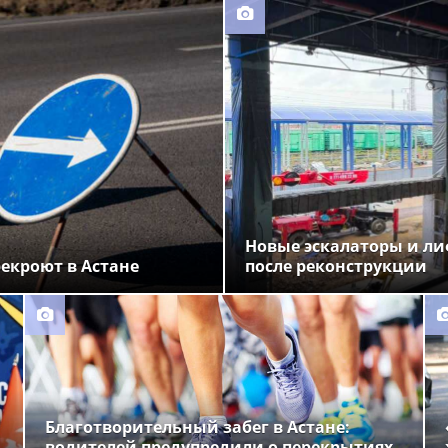
Новые эскалаторы и ли
екроют в Астане
после реконструкции
Благотворительный забег в Астане:
водителей предупредили о перекрытиях