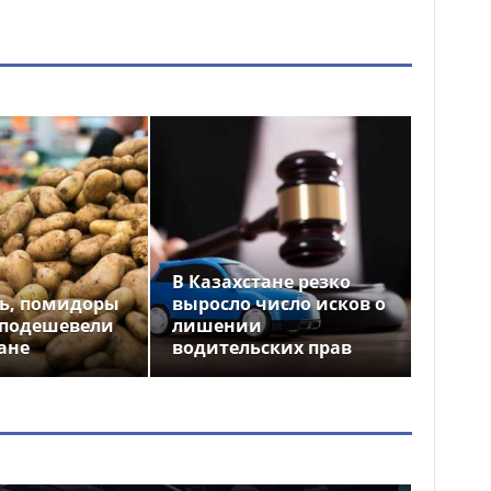
В Казахстане резко
ь, помидоры
выросло число исков о
 подешевели
лишении
ане
водительских прав