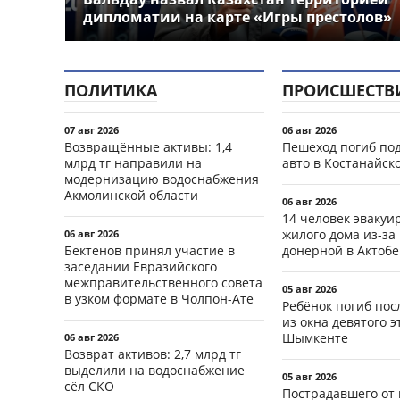
дипломатии на карте «Игры престолов»
ПОЛИТИКА
ПРОИСШЕСТВ
07 авг 2026
06 авг 2026
Возвращённые активы: 1,4
Пешеход погиб по
млрд тг направили на
авто в Костанайск
модернизацию водоснабжения
Акмолинской области
06 авг 2026
14 человек эвакуи
жилого дома из-за
06 авг 2026
Бектенов принял участие в
донерной в Актобе
заседании Евразийского
межправительственного совета
05 авг 2026
в узком формате в Чолпон-Ате
Ребёнок погиб пос
из окна девятого э
Шымкенте
06 авг 2026
Возврат активов: 2,7 млрд тг
выделили на водоснабжение
05 авг 2026
сёл СКО
Пострадавшего от