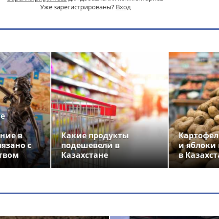
Уже зарегистрированы?
Вход
ье
ние в
Какие продукты
Картофел
вязано с
подешевели в
и яблоки
твом
Казахстане
в Казахст