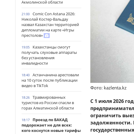
Акмолинской области
Comic Con Astana 2026:
21:00
Николай Костер-Вальдау
назвал Казахстан территорией
дипломатии на карте «Игры
престолов»
Казахстанцы смогут
19:05
получать слуховые аппараты
без установления
инвалидности
Астанчанина арестовали
18:40
на 10 суток после публикации
видео в TikTok
Фото: kazlenta.kz
Травмированных
18:26
С 1 июля 2026 г
туристов из России спасли в
предпринимател
горах Алматинской области
ограничить выез
Проезд по БАКАД
18:17
задолженности. 
подорожает не для всех:
государственных
кого коснутся новые тарифы