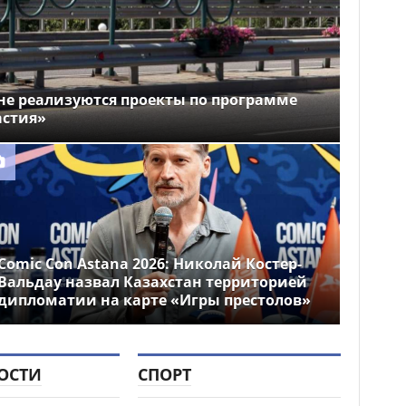
е реализуются проекты по программе
астия»
Comic Con Astana 2026: Николай Костер-
Вальдау назвал Казахстан территорией
дипломатии на карте «Игры престолов»
ОСТИ
СПОРТ