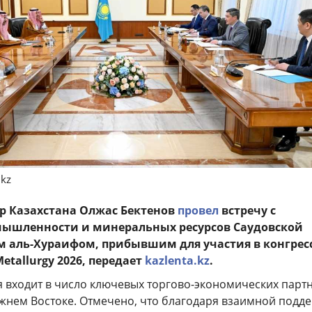
.kz
р Казахстана Олжас Бектенов
провел
встречу с
ышленности и минеральных ресурсов Саудовской
 аль-Хураифом, прибывшим для участия в конгрес
Metallurgy 2026, передает
kazlenta.kz
.
я входит в число ключевых торгово-экономических парт
ижнем Востоке. Отмечено, что благодаря взаимной подд