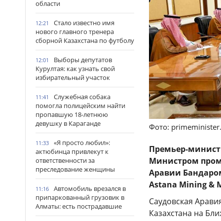
области
Стало известно имя
12:21
нового главного тренера
сборной Казахстана по футболу
Выборы депутатов
12:01
Курултая: как узнать свой
избирательный участок
Служебная собака
11:41
помогла полицейским найти
пропавшую 18-летнюю
девушку в Караганде
Фото: primeminister
«Я просто любил»:
11:33
Премьер-минист
актюбинца привлекут к
Министром пром
ответственности за
преследование женщины
Аравии Бандаром
Astana Mining & 
Автомобиль врезался в
11:16
припаркованный грузовик в
Саудовская Арави
Алматы: есть пострадавшие
Казахстана на Бл