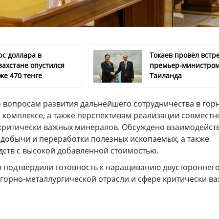
рс доллара в
Токаев провёл встре
захстане опустился
премьер-министро
же 470 тенге
Таиланда
 вопросам развития дальнейшего сотрудничества в гор
 комплексе, а также перспективам реализации совместн
 критически важных минералов. Обсуждено взаимодейст
 добычи и переработки полезных ископаемых, а также
дств с высокой добавленной стоимостью.
и подтвердили готовность к наращиванию двустороннег
 горно-металлургической отрасли и сфере критически в