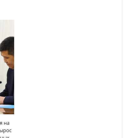
я на
вырос
нных