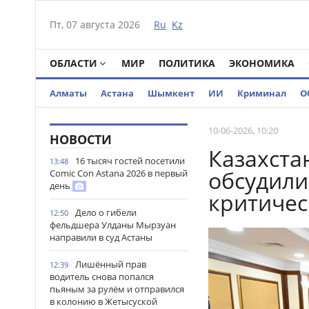
Пт, 07 августа 2026
Ru
Kz
ОБЛАСТИ
МИР
ПОЛИТИКА
ЭКОНОМИКА
Алматы
Астана
Шымкент
ИИ
Криминал
О
10-06-2026, 10:20
НОВОСТИ
Казахста
16 тысяч гостей посетили
13:48
обсудили
Comic Con Astana 2026 в первый
день
критиче
Дело о гибели
12:50
фельдшера Улданы Мырзуан
направили в суд Астаны
Лишённый прав
12:39
водитель снова попался
пьяным за рулём и отправился
в колонию в Жетысуской