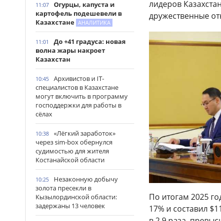
лидеров Казахста
Огурцы, капуста и
11:07
картофель подешевели в
дружественные от
Казахстане
АНАЛИТИКА
До +41 градуса: новая
11:01
волна жары накроет
Казахстан
Архивистов и IT-
10:45
специалистов в Казахстане
могут включить в программу
господдержки для работы в
сёлах
«Лёгкий заработок»
10:38
через sim-box обернулся
судимостью для жителя
Костанайской области
Незаконную добычу
10:25
золота пресекли в
По итогам 2025 г
Кызылординской области:
задержаны 13 человек
17% и составил $1
в 2,9 раза, превы