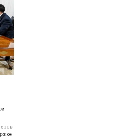
се
неров
ержке