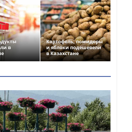
одукты
Картофель, помидоры
ли в
и яблоки подешевели
не
в Казахстане