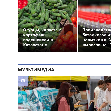
рассказали подробности
Благотворительный
18:00
забег в Астане: водителей
предупредили о перекрытиях
дорог 9 августа
Огурцы, капуста и
Производств
Прямой эфир в TikTok
картофель
безалкоголь
17:42
закончился штрафом для
подешевели в
напитков в К
жительницы Семея
Казахстане
выросло на 1
МУЛЬТИМЕДИА