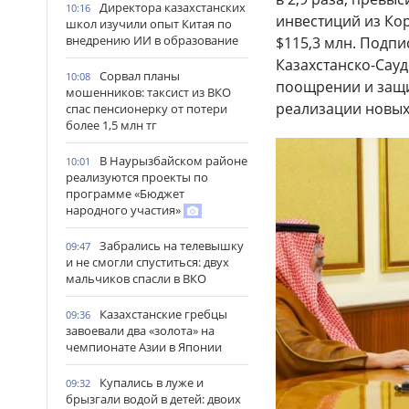
Директора казахстанских
10:16
инвестиций из Кор
школ изучили опыт Китая по
внедрению ИИ в образование
$115,3 млн. Подпи
Казахстанско-Сау
Сорвал планы
10:08
поощрении и защи
мошенников: таксист из ВКО
реализации новых
спас пенсионерку от потери
более 1,5 млн тг
В Наурызбайском районе
10:01
реализуются проекты по
программе «Бюджет
народного участия»
Забрались на телевышку
09:47
и не смогли спуститься: двух
мальчиков спасли в ВКО
Казахстанские гребцы
09:36
завоевали два «золота» на
чемпионате Азии в Японии
Купались в луже и
09:32
брызгали водой в детей: двоих