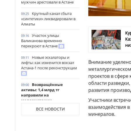
мужчин арестовали в Астане
Крупный канал сбыта
09:25
«синтетики» ликвидировали в
Алматы
Ку
Участок улицы
09:16
Ка
Валиханова временно
ни
перекроют в Астане
Новые эскалаторы и
09:11
Внимание уделено
лифты: как изменится вокзал
Астана-1 после реконструкции
металлургическом
проектов в сфере
области разведки,
Возвращённые
09:00
развития произво
активы: 1,4 млрд тг
направили на
Участники встреч
модернизацию
водоснабжения
взаимодействия в
ВСЕ НОВОСТИ
Акмолинской области
минералов.
Comic Con Astana 2026:
21:00
Николай Костер-Вальдау