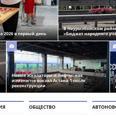
В Наурызбайском район
na 2026 в первый день
«Бюджет народного уч
Новые эскалаторы и лифты: как
изменится вокзал Астана-1 после
реконструкции
ИЯ
ОБЩЕСТВО
АВТОНОВ