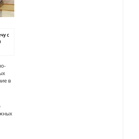
чу с
м
но-
ых
вие в
о
ажных