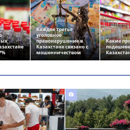
Каждое третье
о
уголовное
ных
правонарушение в
Какие пр
азахстане
Казахстане связано с
подешеве
7%
мошенничеством
Казахста