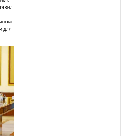
тавил
имном
и для