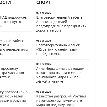
ОСТИ
СПОРТ
06 авг 2026
АКАД подорожает
Благотворительный забег в
кого коснутся
Астане: водителей
фы
предупредили о перекрытиях
дорог 9 августа
ельный забег в
06 авг 2026
телей
Благотворительный забег
и о перекрытиях
«Жүрегімнің жеңімпазы»
та
пройдёт в Астане
06 авг 2026
 проспекту
Анна Черкашина с рекордом
тыра частично
Казахстана вышла в финал
Астане
чемпионата мира U20 по
лёгкой атлетике
еу превратили в
06 авг 2026
ек: любителей
Казахстан разгромил Уругвай
казали в Алматы
на юношеском чемпионате
мира по водному поло