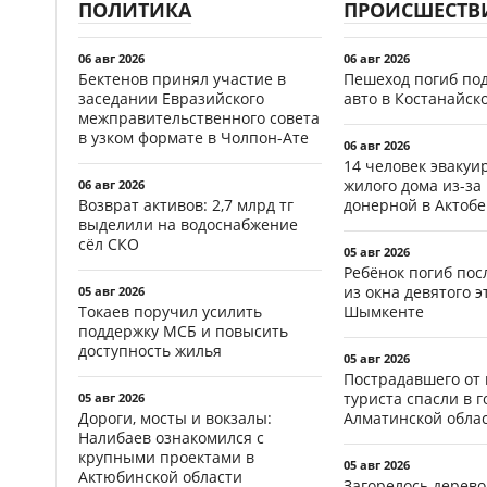
ПОЛИТИКА
ПРОИСШЕСТВ
06 авг 2026
06 авг 2026
Бектенов принял участие в
Пешеход погиб по
заседании Евразийского
авто в Костанайск
межправительственного совета
в узком формате в Чолпон-Ате
06 авг 2026
14 человек эвакуи
жилого дома из-за
06 авг 2026
Возврат активов: 2,7 млрд тг
донерной в Актобе
выделили на водоснабжение
сёл СКО
05 авг 2026
Ребёнок погиб пос
из окна девятого э
05 авг 2026
Токаев поручил усилить
Шымкенте
поддержку МСБ и повысить
доступность жилья
05 авг 2026
Пострадавшего от
туриста спасли в г
05 авг 2026
Дороги, мосты и вокзалы:
Алматинской обла
Налибаев ознакомился с
крупными проектами в
05 авг 2026
Актюбинской области
Загорелось дерево