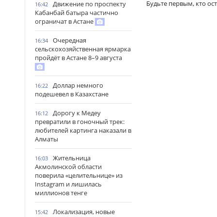
Будьте первым, кто ос
Движение по проспекту
16:42
Кабанбай батыра частично
ограничат в Астане
Очередная
16:34
сельскохозяйственная ярмарка
пройдёт в Астане 8–9 августа
Доллар немного
16:22
подешевел в Казахстане
Дорогу к Медеу
16:12
превратили в гоночный трек:
любителей картинга наказали в
Алматы
Жительница
16:03
Акмолинской области
поверила «целительнице» из
Instagram и лишилась
миллионов тенге
Локализация, новые
15:42