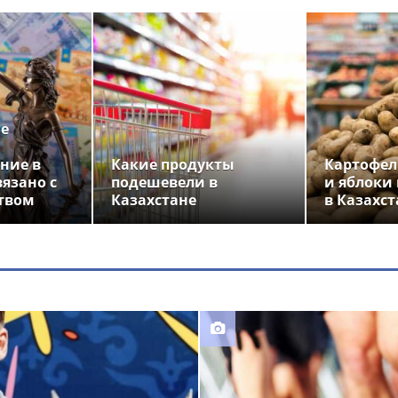
ье
ние в
Какие продукты
Картофел
вязано с
подешевели в
и яблоки
твом
Казахстане
в Казахст