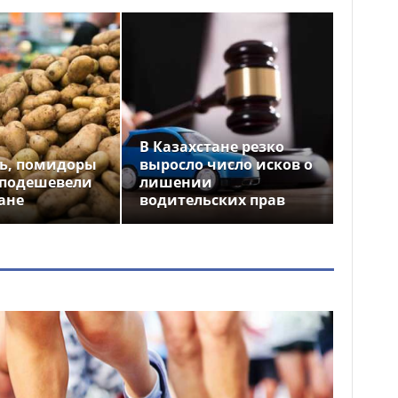
В Казахстане резко
ь, помидоры
выросло число исков о
 подешевели
лишении
ане
водительских прав