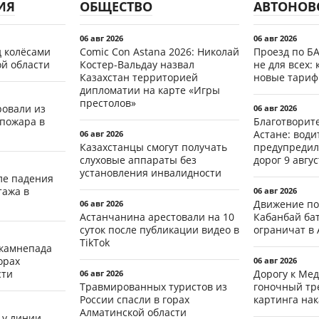
ИЯ
ОБЩЕСТВО
АВТОНОВ
06 авг 2026
06 авг 2026
д колёсами
Comic Con Astana 2026: Николай
Проезд по Б
ой области
Костер-Вальдау назвал
не для всех: 
Казахстан территорией
новые тари
дипломатии на карте «Игры
престолов»
ровали из
06 авг 2026
 пожара в
Благотворит
Астане: води
06 авг 2026
Казахстанцы смогут получать
предупредил
слуховые аппараты без
дорог 9 авгус
установления инвалидности
ле падения
тажа в
06 авг 2026
Движение по
06 авг 2026
Астанчанина арестовали на 10
Кабанбай ба
суток после публикации видео в
ограничат в 
TikTok
 камнепада
орах
06 авг 2026
сти
Дорогу к Мед
06 авг 2026
Травмированных туристов из
гоночный тр
России спасли в горах
картинга на
Алматинской области
 у линии