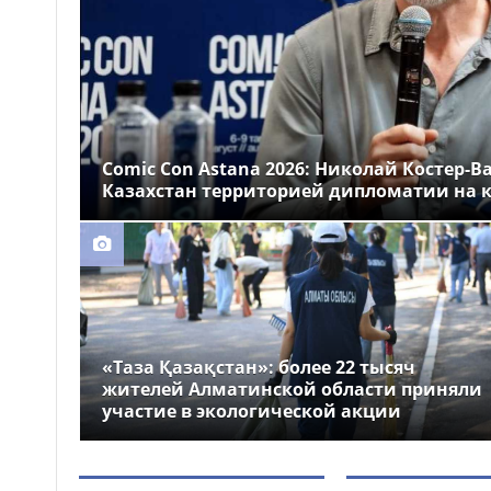
Казахстане
Более 1 млн тг: кому в
14:00
Казахстане предлагали
самые высокие зарплаты
Стало известно, на
12:55
какие специальности
Comic Con Astana 2026: Николай Костер-В
выделили больше всего
Казахстан территорией дипломатии на к
грантов в Казахстане
«Таза Қазақстан»: более 22 тысяч
жителей Алматинской области приняли
участие в экологической акции