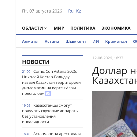
Пт, 07 августа 2026
Ru
Kz
ОБЛАСТИ
МИР
ПОЛИТИКА
ЭКОНОМИКА
Алматы
Астана
Шымкент
ИИ
Криминал
О
12-06-2026, 16:37
НОВОСТИ
Доллар н
Comic Con Astana 2026:
21:00
Казахста
Николай Костер-Вальдау
назвал Казахстан территорией
дипломатии на карте «Игры
престолов»
Казахстанцы смогут
19:05
получать слуховые аппараты
без установления
инвалидности
Астанчанина арестовали
18:40