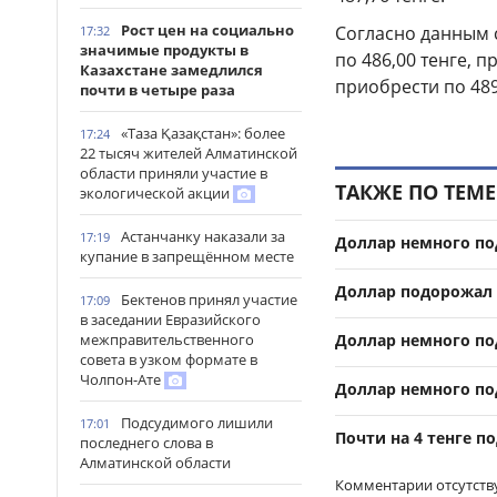
Рост цен на социально
Согласно данным
17:32
значимые продукты в
по 486,00 тенге, 
Казахстане замедлился
приобрести по 489,
почти в четыре раза
«Таза Қазақстан»: более
17:24
22 тысяч жителей Алматинской
области приняли участие в
ТАКЖЕ ПО ТЕМЕ
экологической акции
Астанчанку наказали за
17:19
Доллар немного по
купание в запрещённом месте
Доллар подорожал 
Бектенов принял участие
17:09
в заседании Евразийского
Доллар немного по
межправительственного
совета в узком формате в
Чолпон-Ате
Доллар немного по
Подсудимого лишили
17:01
Почти на 4 тенге п
последнего слова в
Алматинской области
Комментарии отсутств