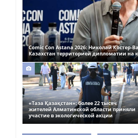
Казахстане
Более 1 млн тг: кому в
14:00
Казахстане предлагали
самые высокие зарплаты
Стало известно, на
12:55
какие специальности
Comic Con Astana 2026: Николай Костер-В
выделили больше всего
Казахстан территорией дипломатии на к
грантов в Казахстане
«Таза Қазақстан»: более 22 тысяч
жителей Алматинской области приняли
участие в экологической акции