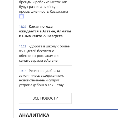
бренды и рабочие места: как
будут развивать лёгкую
промышленность Казахстана
Какая погода
15:29
ожидается в Астане, Алматы
и Шымкенте 7–9 августа
«Дорога в школу»: более
15:22
8500 детей бесплатно
обеспечат рюкзаками и
канцтоварами в Астане
Регистрация брака
15:12
закончилась задержанием:
новоиспеченный супруг
устроил дебош в Кокшетау
В древнем городище
15:00
ВСЕ НОВОСТИ
Сауран началась реставрация
исторических памятников
АНАЛИТИКА
Выезд на встречную
14:53