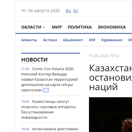
Чт, 06 августа 2026
Ru
Kz
ОБЛАСТИ
МИР
ПОЛИТИКА
ЭКОНОМИКА
Алматы
Астана
Шымкент
ИИ
Криминал
О
15-06-2026, 10:54
НОВОСТИ
Казахста
Comic Con Astana 2026:
21:00
останови
Николай Костер-Вальдау
назвал Казахстан территорией
наций
дипломатии на карте «Игры
престолов»
Казахстанцы смогут
19:05
получать слуховые аппараты
без установления
инвалидности
Астанчанина арестовали
18:40