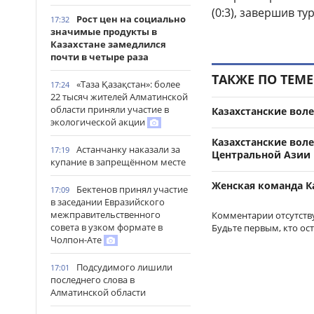
(0:3), завершив т
Рост цен на социально
17:32
значимые продукты в
Казахстане замедлился
почти в четыре раза
ТАКЖЕ ПО ТЕМЕ
«Таза Қазақстан»: более
17:24
22 тысяч жителей Алматинской
области приняли участие в
Казахстанские вол
экологической акции
Казахстанские вол
Астанчанку наказали за
17:19
Центральной Азии
купание в запрещённом месте
Женская команда К
Бектенов принял участие
17:09
в заседании Евразийского
межправительственного
Комментарии отсутств
совета в узком формате в
Будьте первым, кто ос
Чолпон-Ате
Подсудимого лишили
17:01
последнего слова в
Алматинской области