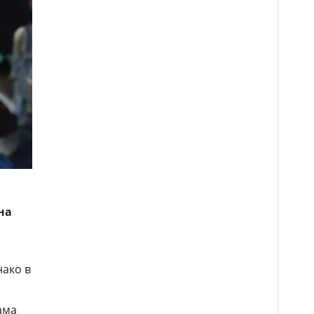
на
нако в
ама