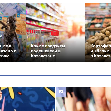
ье
ние в
Какие продукты
Картофел
вязано с
подешевели в
и яблоки
твом
Казахстане
в Казахст