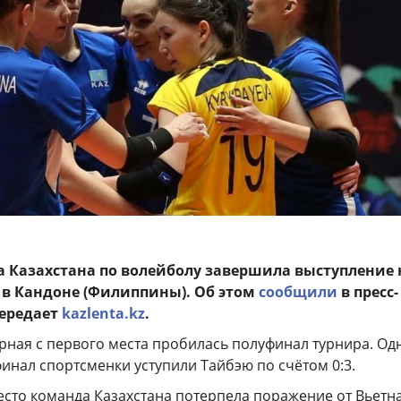
 Казахстана по волейболу завершила выступление 
 в Кандоне (Филиппины). Об этом
сообщили
в пресс-
передает
kazlenta.kz
.
рная с первого места пробилась полуфинал турнира. Од
финал спортсменки уступили Тайбэю по счётом 0:3.
место команда Казахстана потерпела поражение от Вьетн