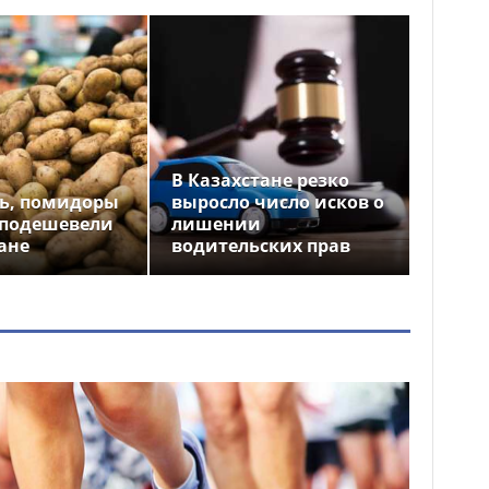
В Казахстане резко
ь, помидоры
выросло число исков о
 подешевели
лишении
ане
водительских прав