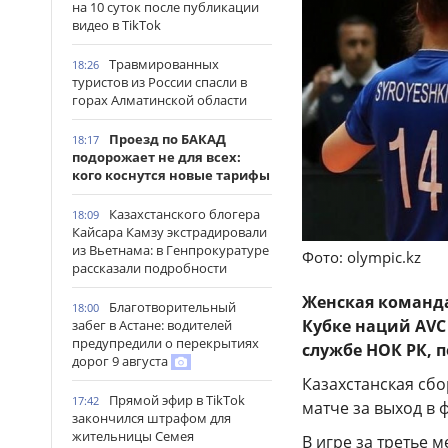
на 10 суток после публикации
видео в TikTok
Травмированных
18:26
туристов из России спасли в
горах Алматинской области
Проезд по БАКАД
18:17
подорожает не для всех:
кого коснутся новые тарифы
Казахстанского блогера
18:09
Кайсара Камзу экстрадировали
из Вьетнама: в Генпрокуратуре
Фото: olympic.kz
рассказали подробности
Женская команда
Благотворительный
18:00
Кубке наций AVC
забег в Астане: водителей
предупредили о перекрытиях
службе НОК РК, 
дорог 9 августа
Казахстанская сбо
Прямой эфир в TikTok
17:42
матче за выход в 
закончился штрафом для
жительницы Семея
В игре за третье 