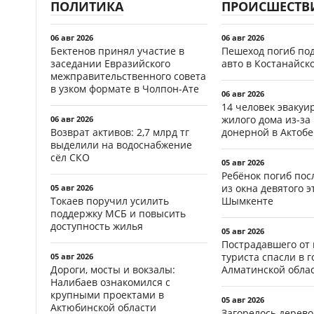
ПОЛИТИКА
ПРОИСШЕСТВ
06 авг 2026
06 авг 2026
Бектенов принял участие в
Пешеход погиб по
заседании Евразийского
авто в Костанайск
межправительственного совета
в узком формате в Чолпон-Ате
06 авг 2026
14 человек эвакуи
жилого дома из-за
06 авг 2026
Возврат активов: 2,7 млрд тг
донерной в Актобе
выделили на водоснабжение
сёл СКО
05 авг 2026
Ребёнок погиб пос
из окна девятого э
05 авг 2026
Токаев поручил усилить
Шымкенте
поддержку МСБ и повысить
доступность жилья
05 авг 2026
Пострадавшего от
туриста спасли в г
05 авг 2026
Дороги, мосты и вокзалы:
Алматинской обла
Налибаев ознакомился с
крупными проектами в
05 авг 2026
Актюбинской области
Загорелось дерево