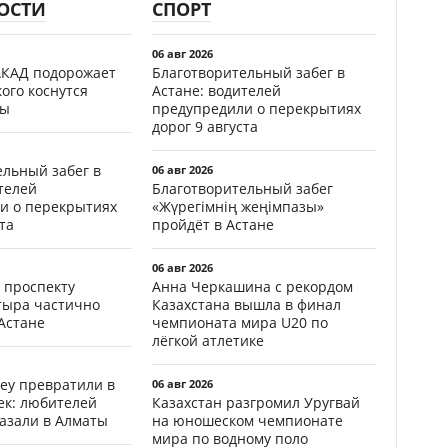
ОСТИ
СПОРТ
06 авг 2026
АКАД подорожает
Благотворительный забег в
кого коснутся
Астане: водителей
фы
предупредили о перекрытиях
дорог 9 августа
ельный забег в
06 авг 2026
телей
Благотворительный забег
и о перекрытиях
«Жүрегімнің жеңімпазы»
та
пройдёт в Астане
06 авг 2026
 проспекту
Анна Черкашина с рекордом
тыра частично
Казахстана вышла в финал
Астане
чемпионата мира U20 по
лёгкой атлетике
еу превратили в
06 авг 2026
ек: любителей
Казахстан разгромил Уругвай
казали в Алматы
на юношеском чемпионате
мира по водному поло