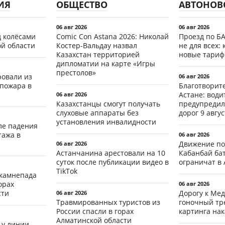
ИЯ
ОБЩЕСТВО
АВТОНОВ
06 авг 2026
06 авг 2026
д колёсами
Comic Con Astana 2026: Николай
Проезд по Б
ой области
Костер-Вальдау назвал
не для всех: 
Казахстан территорией
новые тари
дипломатии на карте «Игры
престолов»
ровали из
06 авг 2026
 пожара в
Благотворит
Астане: води
06 авг 2026
Казахстанцы смогут получать
предупредил
слуховые аппараты без
дорог 9 авгус
установления инвалидности
ле падения
тажа в
06 авг 2026
Движение по
06 авг 2026
Астанчанина арестовали на 10
Кабанбай ба
суток после публикации видео в
ограничат в 
TikTok
 камнепада
орах
06 авг 2026
сти
Дорогу к Мед
06 авг 2026
Травмированных туристов из
гоночный тр
России спасли в горах
картинга на
Алматинской области
 у линии