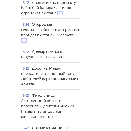
Движение по проспекту
16:42
Кабанбай батыра частично
ограничат в Астане
Очередная
16:34
сельскохозяйственная ярмарка
пройдёт в Астане 8–9 августа
Доллар немного
16:22
подешевел в Казахстане
Дорогу к Медеу
16:12
превратили в гоночный трек:
любителей картинга наказали в
Алматы
Жительница
16:03
Акмолинской области
поверила «целительнице» из
Instagram и лишилась
миллионов тенге
Локализация, новые
15:42