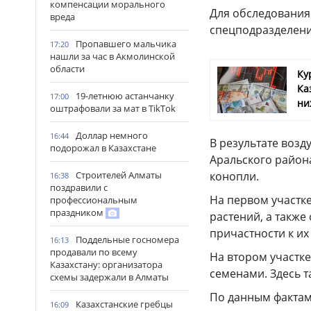
компенсации морального
Для обследования
вреда
спецподразделени
Пропавшего мальчика
17:20
нашли за час в Акмолинской
области
Ку
Ка
19-летнюю астанчанку
17:00
ни
оштрафовали за мат в TikTok
Доллар немного
16:44
В результате воз
подорожал в Казахстане
Аральского район
Строителей Алматы
конопли.
16:38
поздравили с
На первом участк
профессиональным
праздником
растений, а также
причастности к и
Поддельные госномера
16:13
продавали по всему
На втором участке
Казахстану: организатора
семенами. Здесь 
схемы задержали в Алматы
По данным фактам
Казахстанские гребцы
16:09