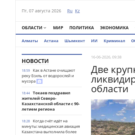
Пт, 07 августа 2026
Ru
Kz
ОБЛАСТИ
МИР
ПОЛИТИКА
ЭКОНОМИКА
Алматы
Астана
Шымкент
ИИ
Криминал
О
16-06-2026, 09:38
НОВОСТИ
Две круп
Как в Астане очищают
18:59
ликвиди
реку Есиль от водорослей и
мусора
области
Токаев поздравил
18:44
жителей Северо-
Казахстанской области с 90-
летием региона
Когда счёт идёт на
18:28
минуты: медицинская авиация
Казахстана выполнила более