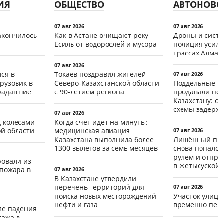
ИЯ
ОБЩЕСТВО
АВТОНОВ
07 авг 2026
07 авг 2026
акончилось
Как в Астане очищают реку
Дроны и сист
Есиль от водорослей и мусора
полиция уси
трассах Алма
07 авг 2026
ся в
Токаев поздравил жителей
07 авг 2026
рузовик в
Северо-Казахстанской области
Поддельные 
традавшие
с 90-летием региона
продавали п
Казахстану: 
схемы задер
07 авг 2026
д колёсами
Когда счёт идёт на минуты:
ой области
медицинская авиация
07 авг 2026
Казахстана выполнила более
Лишённый пр
1300 вылетов за семь месяцев
снова попал
рулём и отп
ровали из
в Жетысуско
 пожара в
07 авг 2026
В Казахстане утвердили
перечень территорий для
07 авг 2026
поиска новых месторождений
Участок ули
нефти и газа
временно пе
ле падения
тажа в