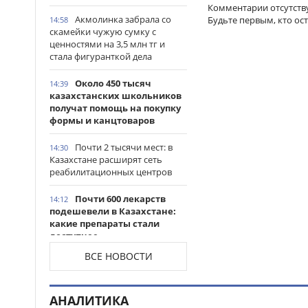
Комментарии отсутств
Акмолинка забрала со
Будьте первым, кто ос
14:58
скамейки чужую сумку с
ценностями на 3,5 млн тг и
стала фигуранткой дела
Около 450 тысяч
14:39
казахстанских школьников
получат помощь на покупку
формы и канцтоваров
Почти 2 тысячи мест: в
14:30
Казахстане расширят сеть
реабилитационных центров
Почти 600 лекарств
14:12
подешевели в Казахстане:
какие препараты стали
доступнее
ВСЕ НОВОСТИ
Казахстанские
14:06
таеквондисты завоевали
четыре медали на турнире в
АНАЛИТИКА
Индонезии