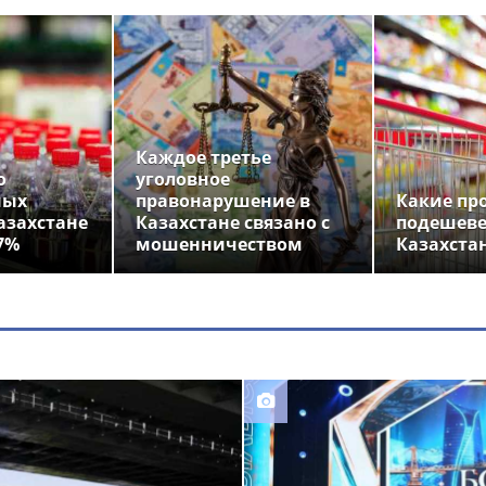
Каждое третье
о
уголовное
ных
правонарушение в
Какие пр
азахстане
Казахстане связано с
подешеве
7%
мошенничеством
Казахста