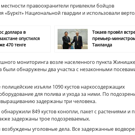
 местности правоохранители привлекли бойцов
я «Бүркіт» Национальной гвардии и использовали верто
рс доллара в
Токаев провёл встре
захстане опустился
премьер-министро
же 470 тенге
Таиланда
душного мониторинга возле населенного пункта Жинишк
а были обнаружены два участка с незаконными посевам
е полицейские изъяли 1090 кустов наркосодержащих
 оборудование для полива и ухода за ними. По подозрен
х выращиванию задержаны три человека.
 обнаружили 849 кустов конопли, пакет с растениями и п
также задержаны трое подозреваемых.
 возбуждены уголовные дела. Все задержанные водворе