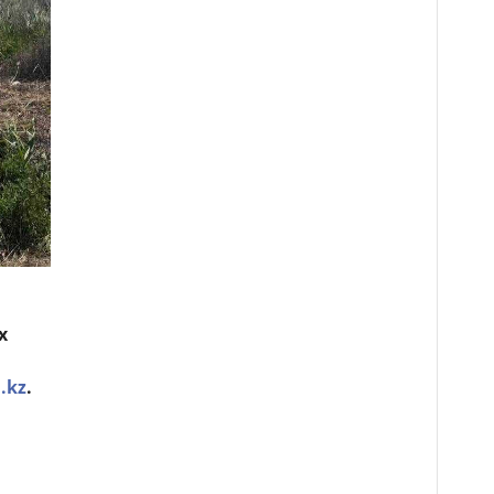
х
.kz
.