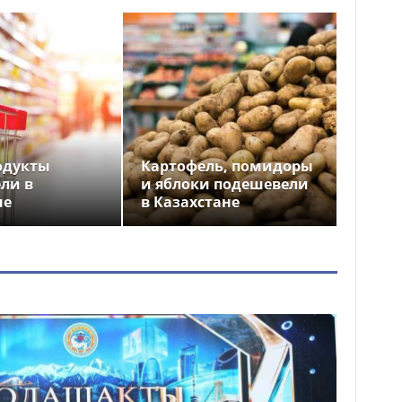
одукты
Картофель, помидоры
ли в
и яблоки подешевели
не
в Казахстане