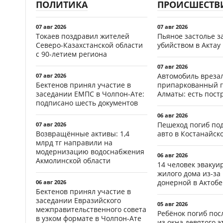
ПОЛИТИКА
ПРОИСШЕСТВ
07 авг 2026
07 авг 2026
Токаев поздравил жителей
Пьяное застолье з
Северо-Казахстанской области
убийством в Актау
с 90-летием региона
07 авг 2026
Автомобиль врезал
07 авг 2026
Бектенов принял участие в
припаркованный г
заседании ЕМПС в Чолпон-Ате:
Алматы: есть пос
подписано шесть документов
06 авг 2026
Пешеход погиб по
07 авг 2026
Возвращённые активы: 1,4
авто в Костанайск
млрд тг направили на
модернизацию водоснабжения
06 авг 2026
Акмолинской области
14 человек эвакуи
жилого дома из-за
донерной в Актобе
06 авг 2026
Бектенов принял участие в
заседании Евразийского
05 авг 2026
межправительственного совета
Ребёнок погиб пос
в узком формате в Чолпон-Ате
из окна девятого э