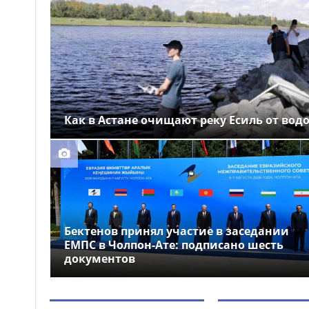
Выборы депутатов
12:01
Курултая: как узнать свой
избирательный участок
Служебная собака
11:41
помогла полицейским найти
пропавшую 18-летнюю
девушку в Караганде
Как в Астане очищают реку Есиль от вод
Бектенов принял участие в заседании
ЕМПС в Чолпон-Ате: подписано шесть
документов