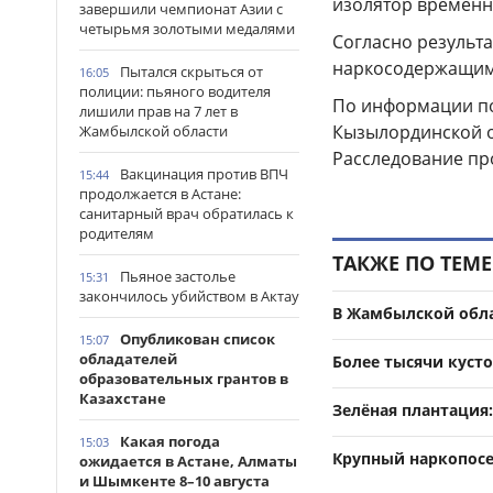
изолятор временн
завершили чемпионат Азии с
четырьмя золотыми медалями
Согласно результ
наркосодержащим
Пытался скрыться от
16:05
полиции: пьяного водителя
По информации по
лишили прав на 7 лет в
Кызылординской о
Жамбылской области
Расследование пр
Вакцинация против ВПЧ
15:44
продолжается в Астане:
санитарный врач обратилась к
родителям
ТАКЖЕ ПО ТЕМЕ
Пьяное застолье
15:31
закончилось убийством в Актау
В Жамбылской обл
Опубликован список
15:07
обладателей
Более тысячи кусто
образовательных грантов в
Казахстане
Зелёная плантация
Какая погода
15:03
Крупный наркопос
ожидается в Астане, Алматы
и Шымкенте 8–10 августа