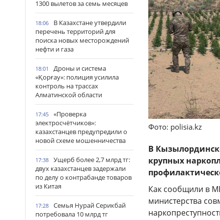
1300 вылетов за семь месяцев
В Казахстане утвердили
18:06
перечень территорий для
поиска новых месторождений
нефти и газа
Дроны и система
18:01
«Қорғау»: полиция усилила
контроль на трассах
Алматинской области
«Проверка
17:45
электросчётчиков»:
Фото: polisia.kz
казахстанцев предупредили о
новой схеме мошенничества
В Кызылординск
Ущерб более 2,7 млрд тг:
крупных наркопл
17:38
двух казахстанцев задержали
профилактическо
по делу о контрабанде товаров
из Китая
Как сообщили в М
министерства сов
Семья Нурай Серикбай
17:28
наркопреступност
потребовала 10 млрд тг