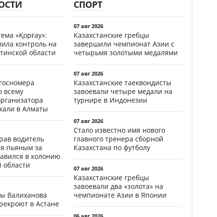
ОСТИ
СПОРТ
07 авг 2026
ема «Қорғау»:
Казахстанские гребцы
лила контроль на
завершили чемпионат Азии с
тинской области
четырьмя золотыми медалями
07 авг 2026
госномера
Казахстанские таеквондисты
о всему
завоевали четыре медали на
организатора
турнире в Индонезии
жали в Алматы
07 авг 2026
Стало известно имя нового
ав водитель
главного тренера сборной
ся пьяным за
Казахстана по футболу
равился в колонию
й области
07 авг 2026
Казахстанские гребцы
завоевали два «золота» на
цы Валиханова
чемпионате Азии в Японии
рекроют в Астане
06 авг 2026