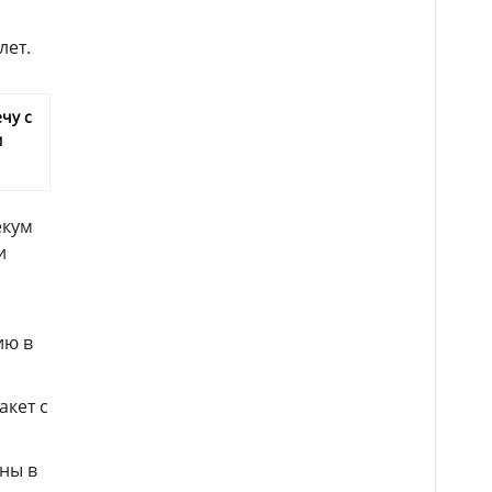
лет.
чу с
м
екум
и
ию в
акет с
ны в