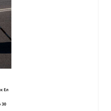
к Ел
о 30