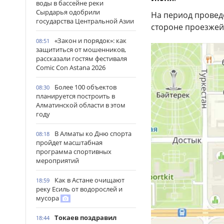
воды в бассейне реки
Сырдарья одобрили
На период провед
государства Центральной Азии
стороне проезжей
«Закон и порядок»: как
08:51
защититься от мошенников,
рассказали гостям фестиваля
Comic Con Astana 2026
Более 100 объектов
08:30
планируется построить в
Алматинской области в этом
году
В Алматы ко Дню спорта
08:18
пройдет масштабная
программа спортивных
мероприятий
Как в Астане очищают
18:59
реку Есиль от водорослей и
мусора
Токаев поздравил
18:44