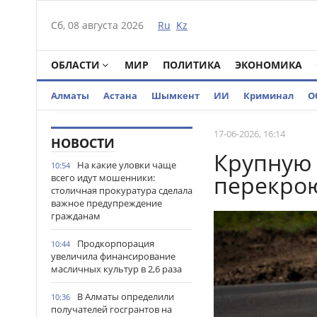
Сб, 08 августа 2026
Ru
Kz
ОБЛАСТИ
МИР
ПОЛИТИКА
ЭКОНОМИКА
Алматы
Астана
Шымкент
ИИ
Криминал
О
17-06-2026, 16:14
НОВОСТИ
Крупную 
На какие уловки чаще
10:54
перекрою
всего идут мошенники:
столичная прокуратура сделала
важное предупреждение
гражданам
Продкорпорация
10:44
увеличила финансирование
масличных культур в 2,6 раза
В Алматы определили
10:36
получателей госгрантов на