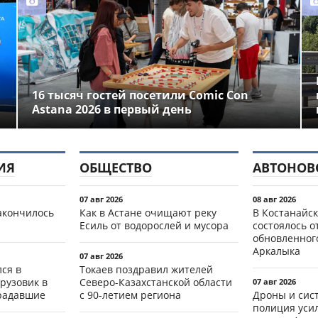
16 тысяч гостей посетили Comic Con
Astana 2026 в первый день
ИЯ
ОБЩЕСТВО
АВТОНОВ
07 авг 2026
08 авг 2026
акончилось
Как в Астане очищают реку
В Костанайск
Есиль от водорослей и мусора
состоялось 
обновленног
Аркалыка
07 авг 2026
ся в
Токаев поздравил жителей
рузовик в
Северо-Казахстанской области
07 авг 2026
традавшие
с 90-летием региона
Дроны и сист
полиция уси