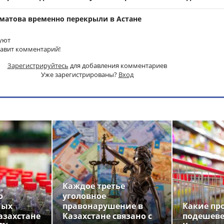
матова временно перекрыли в Астане
уют
тавит комментарий!
Зарегистрируйтесь
для добавления комментариев
Уже зарегистрированы?
Вход
Каждое третье
о
уголовное
ных
правонарушение в
Какие пр
азахстане
Казахстане связано с
подешеве