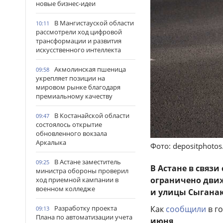
новые бизнес-идеи
В Мангистауской области
10:11
рассмотрели ход цифровой
трансформации и развития
искусственного интеллекта
Акмолинская пшеница
09:58
укрепляет позиции на
мировом рынке благодаря
премиальному качеству
В Костанайской области
09:47
состоялось открытие
обновленного вокзала
Аркалыка
Фото: depositphoto
В Астане заместитель
09:25
В Астане в связ
министра обороны проверил
ограничено движ
ход приемной кампании в
военном колледже
и улицы Сыганак
Как
сообщили
в г
Разработку проекта
09:13
Плана по автоматизации учета
июня
.