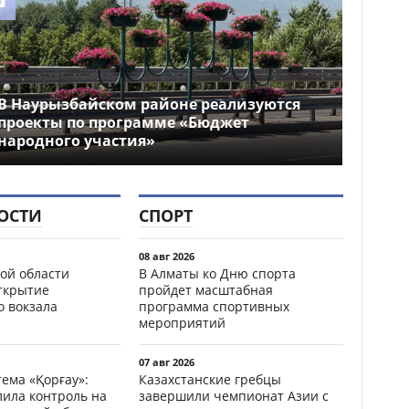
В Наурызбайском районе реализуются
проекты по программе «Бюджет
народного участия»
ОСТИ
СПОРТ
08 авг 2026
ой области
В Алматы ко Дню спорта
открытие
пройдет масштабная
о вокзала
программа спортивных
мероприятий
07 авг 2026
ема «Қорғау»:
Казахстанские гребцы
лила контроль на
завершили чемпионат Азии с