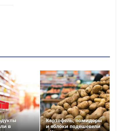
одукты
Картофель, помидоры
ли в
и яблоки подешевели