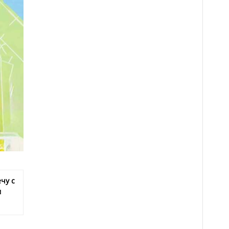
чу с
м