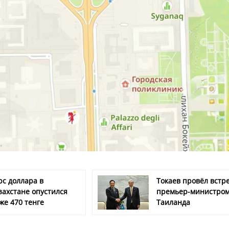
рс доллара в
Токаев провёл встре
захстане опустился
премьер-министро
же 470 тенге
Таиланда