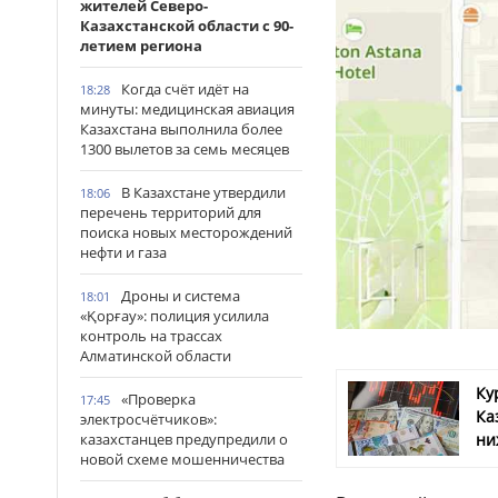
жителей Северо-
Казахстанской области с 90-
летием региона
Когда счёт идёт на
18:28
минуты: медицинская авиация
Казахстана выполнила более
1300 вылетов за семь месяцев
В Казахстане утвердили
18:06
перечень территорий для
поиска новых месторождений
нефти и газа
Дроны и система
18:01
«Қорғау»: полиция усилила
контроль на трассах
Алматинской области
Ку
«Проверка
17:45
Ка
электросчётчиков»:
казахстанцев предупредили о
ни
новой схеме мошенничества