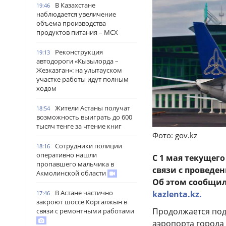
В Казахстане
19:46
наблюдается увеличение
объема производства
продуктов питания – МСХ
Реконструкция
19:13
автодороги «Кызылорда –
Жезказган»: на улытауском
участке работы идут полным
ходом
Жители Астаны получат
18:54
возможность выиграть до 600
тысяч тенге за чтение книг
Фото: gov.kz
Сотрудники полиции
18:16
оперативно нашли
С 1 мая текущего
пропавшего мальчика в
связи с проведе
Акмолинской области
Об этом сообщил
В Астане частично
kazlenta.kz.
17:46
закроют шоссе Коргалжын в
Продолжается под
связи с ремонтными работами
аэропорта города