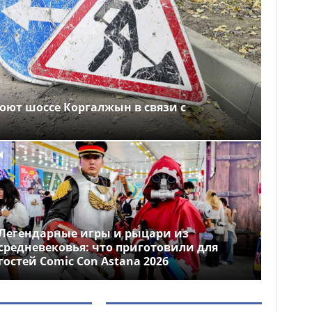
оют шоссе Коргалжын в связи с
Легендарные игры и рыцари из
средневековья: что приготовили для
гостей Comic Con Astana 2026