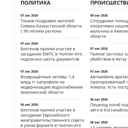
ПОЛИТИКА
ПРОИСШЕСТВ
07 авг 2026
08 авг 2026
Токаев поздравил жителей
Сотрудники полиц
Северо-Казахстанской области
оперативно нашли
с 90-летием региона
мальчика в Акмол
области
07 авг 2026
Бектенов принял участие в
07 авг 2026
заседании ЕМПС в Чолпон-Ате:
Пьяное застолье з
подписано шесть документов
убийством в Актау
07 авг 2026
07 авг 2026
Возвращённые активы: 1,4
Автомобиль врезал
млрд тг направили на
припаркованный г
модернизацию водоснабжения
Алматы: есть пос
Акмолинской области
06 авг 2026
Пешеход погиб по
06 авг 2026
Бектенов принял участие в
авто в Костанайск
заседании Евразийского
межправительственного совета
06 авг 2026
в узком формате в Чолпон-Ате
14 человек эвакуи