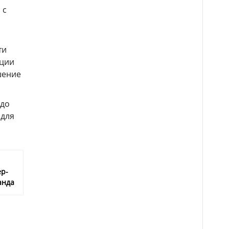
 с
ти
ации
шение
 до
 для
ер-
анда