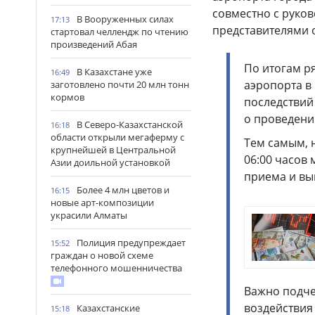
совместно с руко
В Вооруженных силах
17:13
представителями 
стартовал челлендж по чтению
произведений Абая
По итогам р
В Казахстане уже
16:49
аэропорта в
заготовлено почти 20 млн тонн
кормов
последствий
о проведени
В Северо-Казахстанской
16:18
области открыли мегаферму с
Тем самым, н
крупнейшей в Центральной
06:00 часов
Азии доильной установкой
приема и вы
Более 4 млн цветов и
16:15
новые арт-композиции
украсили Алматы
Полиция предупреждает
15:52
граждан о новой схеме
телефонного мошенничества
Важно подче
воздействия
Казахстанские
15:18