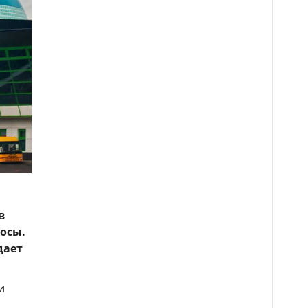
в
осы.
дает
и