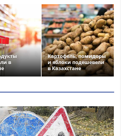
одукты
Картофель, помидоры
ли в
и яблоки подешевели
не
в Казахстане