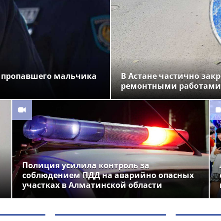
 пропавшего мальчика
В Астане частично закр
ремонтными работами
Полиция усилила контроль за
соблюдением ПДД на аварийно опасных
участках в Алматинской области