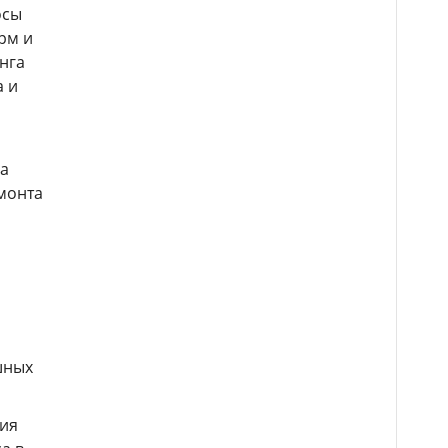
осы
рм и
нга
а и
ла
емонта
шных
ния