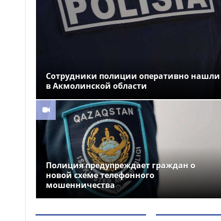
укрепляет позиции на
мировом рынке благодаря
премиальному качеству
В Костанайской области
09:47
состоялось открытие
обновленного вокзала
Аркалыка
Сотрудники полиции оперативно нашли
в Акмолинской области
В Астане заместитель
09:25
министра обороны проверил
ход приемной кампании в
военном колледже
Полиция предупреждает граждан о
новой схеме телефонного
мошенничества