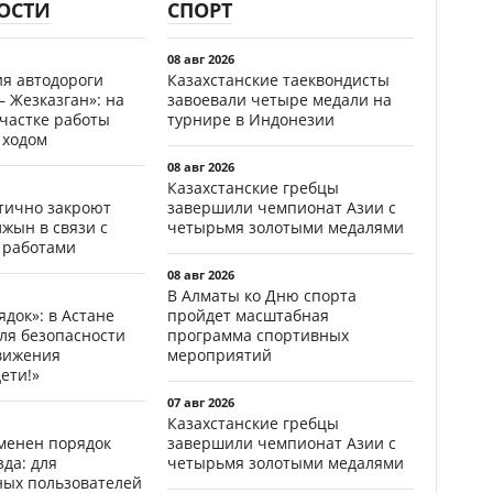
ОСТИ
СПОРТ
08 авг 2026
ия автодороги
Казахстанские таеквондисты
 Жезказган»: на
завоевали четыре медали на
участке работы
турнире в Индонезии
 ходом
08 авг 2026
Казахстанские гребцы
стично закроют
завершили чемпионат Азии с
жын в связи с
четырьмя золотыми медалями
 работами
08 авг 2026
В Алматы ко Дню спорта
ядок»: в Астане
пройдет масштабная
ля безопасности
программа спортивных
вижения
мероприятий
ети!»
07 авг 2026
Казахстанские гребцы
менен порядок
завершили чемпионат Азии с
да: для
четырьмя золотыми медалями
ных пользователей