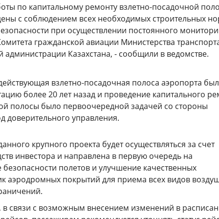
боты по капитальному ремонту взлетно-посадочной пол
дены с соблюдением всех необходимых строительных но
безопасности при осуществлении постоянного монитори
Комитета гражданской авиации Министерства транспорт
 администрации Казахстана, - сообщили в ведомстве.
действующая взлетно-посадочная полоса аэропорта бы
тацию более 20 лет назад и проведение капитального р
ой полосы было первоочередной задачей со стороны
од доверительного управления.
данного крупного проекта будет осуществляться за счет
дств инвестора и направлена в первую очередь на
 безопасности полетов и улучшение качественных
ик аэродромных покрытий для приема всех видов возду
граничений.
м, в связи с возможным внесением изменений в расписа