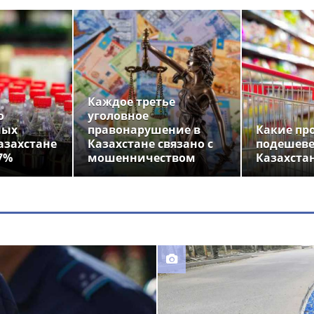
Каждое третье
о
уголовное
ных
правонарушение в
Какие пр
азахстане
Казахстане связано с
подешеве
7%
мошенничеством
Казахста