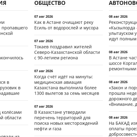
ИЯ
ОБЩЕСТВО
АВТОНОВ
07 авг 2026
08 авг 2026
ии
Как в Астане очищают реку
Реконструкц
 пропавшего
Есиль от водорослей и мусора
«Кызылорда –
инской
улытауском 
идут полным
07 авг 2026
Токаев поздравил жителей
Северо-Казахстанской области
08 авг 2026
акончилось
с 90-летием региона
В Астане ча
шоссе Коргал
ремонтными
07 авг 2026
Когда счёт идёт на минуты:
ся в
медицинская авиация
08 авг 2026
рузовик в
Казахстана выполнила более
«Закон и пор
традавшие
1300 вылетов за семь месяцев
прошла неде
дорожного д
«Внимание, д
07 авг 2026
д колёсами
В Казахстане утвердили
ой области
перечень территорий для
08 авг 2026
поиска новых месторождений
На БАКАД из
нефти и газа
оплаты проез
добросовест
ровали из