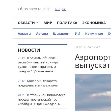
Сб, 08 августа 2026
Ru
Kz
ОБЛАСТИ
МИР
ПОЛИТИКА
ЭКОНОМИКА
Алматы
Астана
Шымкент
ИИ
Криминал
О
31-01-2024, 12:47
НОВОСТИ
Аэропорт
В Алматы объявлен
21:49
выпускат
республиканский конкурс
художников с призовым
фондом 10,5 млн тенге
Более 580 лекарств
21:12
подешевели в Казахстане
В столичной библиотеке
20:31
прошел поэтический час
«Абайдың сырлы жолдары»