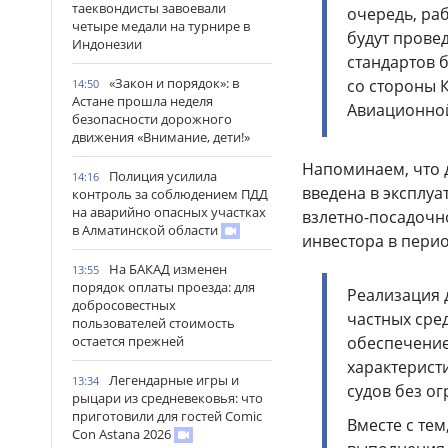
таеквондисты завоевали
очередь, ра
четыре медали на турнире в
будут прове
Индонезии
стандартов 
«Закон и порядок»: в
со стороны 
14:50
Астане прошла неделя
Авиационной
безопасности дорожного
движения «Внимание, дети!»
Напоминаем, что 
Полиция усилила
14:16
введена в эксплуа
контроль за соблюдением ПДД
на аварийно опасных участках
взлетно-посадочн
в Алматинской области
инвестора в пери
На БАКАД изменен
13:55
порядок оплаты проезда: для
Реализация 
добросовестных
частных сре
пользователей стоимость
обеспечение
остается прежней
характерист
Легендарные игры и
13:34
судов без о
рыцари из средневековья: что
приготовили для гостей Comic
Вместе с те
Con Astana 2026