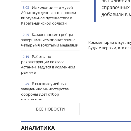
выполнения 
справочных 
Из колонии — в музей
13:08
Абая: осужденные совершили
добавили в 
виртуальное путешествие в
Карагандинской области
Казахстанские гребцы
12:45
завершили чемпионат Азии с
Комментарии отсутств
четырьмя золотыми медалями
Будьте первым, кто ос
Работы по
12:19
реконструкции вокзала
Астана-1 ведутся в усиленном
режиме
В высших учебных
11:49
заведениях Министерства
обороны идет отбор
кандидатов
ВСЕ НОВОСТИ
В Астане проводят
11:28
комплексную работу по
очистке реки Есиль
АНАЛИТИКА