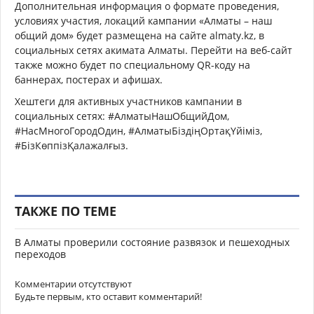
Дополнительная информация о формате проведения,
условиях участия, локаций кампании «Алматы – наш
общий дом» будет размещена на сайте аlmaty.kz, в
социальных сетях акимата Алматы. Перейти на веб-сайт
также можно будет по специальному QR-коду на
баннерах, постерах и афишах.
Хештеги для активных участников кампании в
социальных сетях: #АлматыНашОбщийДом,
#НасМногоГородОдин, #АлматыБіздіңОртақҮйіміз,
#БізКөппізҚалажалғыз.
ТАКЖЕ ПО ТЕМЕ
В Алматы проверили состояние развязок и пешеходных
переходов
Комментарии отсутствуют
Будьте первым, кто оставит комментарий!