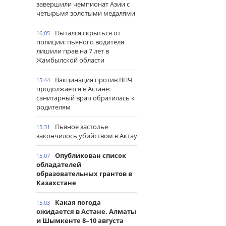
завершили чемпионат Азии с
четырьмя золотыми медалями
Пытался скрыться от
16:05
полиции: пьяного водителя
лишили прав на 7 лет в
Жамбылской области
Вакцинация против ВПЧ
15:44
продолжается в Астане:
санитарный врач обратилась к
родителям
Пьяное застолье
15:31
закончилось убийством в Актау
Опубликован список
15:07
обладателей
образовательных грантов в
Казахстане
Какая погода
15:03
ожидается в Астане, Алматы
и Шымкенте 8–10 августа