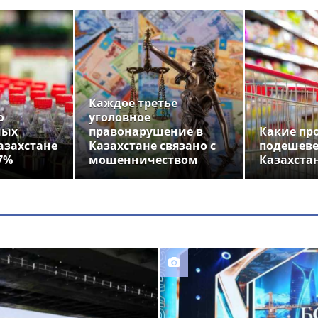
Каждое третье
о
уголовное
ных
правонарушение в
Какие пр
азахстане
Казахстане связано с
подешеве
7%
мошенничеством
Казахста