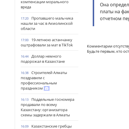
компенсации морального
Она определ
вреда
платы на фа
отчетном пе
Пропавшего мальчика
17:20
нашли за час в Акмолинской
области
19-летнюю астанчанку
17:00
оштрафовали за мат в TikTok
Комментарии отсутств
Будьте первым, кто ос
Доллар немного
16:44
подорожал в Казахстане
Строителей Алматы
16:38
поздравили с
профессиональным
праздником
Поддельные госномера
16:13
продавали по всему
Казахстану: организатора
схемы задержали в Алматы
Казахстанские гребцы
16:09