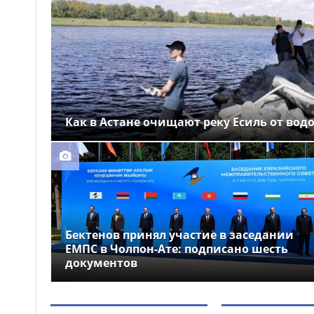
Выборы депутатов
12:01
Курултая: как узнать свой
избирательный участок
Служебная собака
11:41
помогла полицейским найти
пропавшую 18-летнюю
девушку в Караганде
Как в Астане очищают реку Есиль от вод
Бектенов принял участие в заседании
ЕМПС в Чолпон-Ате: подписано шесть
документов