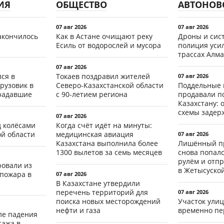
ИЯ
ОБЩЕСТВО
АВТОНОВ
07 авг 2026
07 авг 2026
акончилось
Как в Астане очищают реку
Дроны и сист
Есиль от водорослей и мусора
полиция уси
трассах Алма
07 авг 2026
ся в
Токаев поздравил жителей
07 авг 2026
рузовик в
Северо-Казахстанской области
Поддельные 
традавшие
с 90-летием региона
продавали п
Казахстану: 
схемы задер
07 авг 2026
д колёсами
Когда счёт идёт на минуты:
ой области
медицинская авиация
07 авг 2026
Казахстана выполнила более
Лишённый пр
1300 вылетов за семь месяцев
снова попал
рулём и отп
ровали из
в Жетысуско
 пожара в
07 авг 2026
В Казахстане утвердили
перечень территорий для
07 авг 2026
поиска новых месторождений
Участок ули
нефти и газа
временно пе
ле падения
тажа в