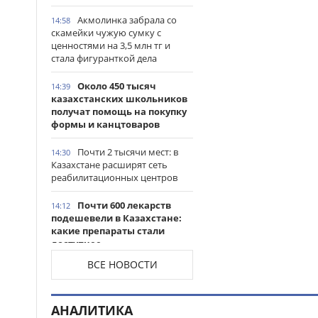
Акмолинка забрала со
14:58
скамейки чужую сумку с
ценностями на 3,5 млн тг и
стала фигуранткой дела
Около 450 тысяч
14:39
казахстанских школьников
получат помощь на покупку
формы и канцтоваров
Почти 2 тысячи мест: в
14:30
Казахстане расширят сеть
реабилитационных центров
Почти 600 лекарств
14:12
подешевели в Казахстане:
какие препараты стали
доступнее
ВСЕ НОВОСТИ
Казахстанские
14:06
таеквондисты завоевали
четыре медали на турнире в
АНАЛИТИКА
Индонезии