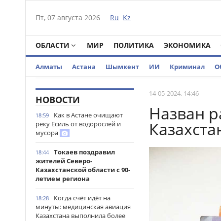
Пт, 07 августа 2026
Ru
Kz
ОБЛАСТИ
МИР
ПОЛИТИКА
ЭКОНОМИКА
Алматы
Астана
Шымкент
ИИ
Криминал
О
14-05-2024, 14:46
НОВОСТИ
Назван р
Как в Астане очищают
18:59
Казахста
реку Есиль от водорослей и
мусора
Токаев поздравил
18:44
жителей Северо-
Казахстанской области с 90-
летием региона
Когда счёт идёт на
18:28
минуты: медицинская авиация
Казахстана выполнила более