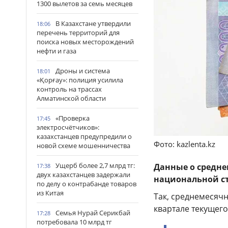
1300 вылетов за семь месяцев
В Казахстане утвердили
18:06
перечень территорий для
поиска новых месторождений
нефти и газа
Дроны и система
18:01
«Қорғау»: полиция усилила
контроль на трассах
Алматинской области
«Проверка
17:45
электросчётчиков»:
казахстанцев предупредили о
Фото: kazlenta.kz
новой схеме мошенничества
Ущерб более 2,7 млрд тг:
Данные о средне
17:38
двух казахстанцев задержали
национальной ст
по делу о контрабанде товаров
из Китая
Так, среднемесячн
квартале текущего 
Семья Нурай Серикбай
17:28
потребовала 10 млрд тг