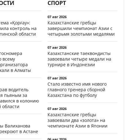
ОСТИ
СПОРТ
07 авг 2026
ема «Қорғау»:
Казахстанские гребцы
лила контроль на
завершили чемпионат Азии с
тинской области
четырьмя золотыми медалями
07 авг 2026
госномера
Казахстанские таеквондисты
о всему
завоевали четыре медали на
организатора
турнире в Индонезии
жали в Алматы
07 авг 2026
Стало известно имя нового
ав водитель
главного тренера сборной
ся пьяным за
Казахстана по футболу
равился в колонию
й области
07 авг 2026
Казахстанские гребцы
завоевали два «золота» на
цы Валиханова
чемпионате Азии в Японии
рекроют в Астане
06 авг 2026