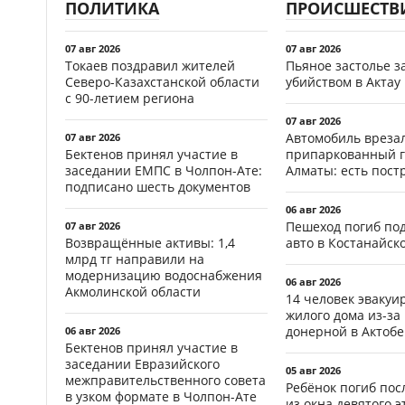
ПОЛИТИКА
ПРОИСШЕСТВ
07 авг 2026
07 авг 2026
Токаев поздравил жителей
Пьяное застолье з
Северо-Казахстанской области
убийством в Актау
с 90-летием региона
07 авг 2026
Автомобиль врезал
07 авг 2026
Бектенов принял участие в
припаркованный г
заседании ЕМПС в Чолпон-Ате:
Алматы: есть пос
подписано шесть документов
06 авг 2026
Пешеход погиб по
07 авг 2026
Возвращённые активы: 1,4
авто в Костанайск
млрд тг направили на
модернизацию водоснабжения
06 авг 2026
Акмолинской области
14 человек эвакуи
жилого дома из-за
донерной в Актобе
06 авг 2026
Бектенов принял участие в
заседании Евразийского
05 авг 2026
межправительственного совета
Ребёнок погиб пос
в узком формате в Чолпон-Ате
из окна девятого э