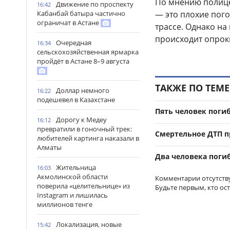
По мнению полице
Движение по проспекту
16:42
Кабанбай батыра частично
— это плохие пого
ограничат в Астане
трассе. Однако на
происходит опро
Очередная
16:34
сельскохозяйственная ярмарка
пройдёт в Астане 8–9 августа
ТАКЖЕ ПО ТЕМЕ
Доллар немного
16:22
подешевел в Казахстане
Пять человек поги
Дорогу к Медеу
16:12
превратили в гоночный трек:
Смертельное ДТП п
любителей картинга наказали в
Алматы
Два человека поги
Жительница
16:03
Акмолинской области
Комментарии отсутств
поверила «целительнице» из
Будьте первым, кто ос
Instagram и лишилась
миллионов тенге
Локализация, новые
15:42