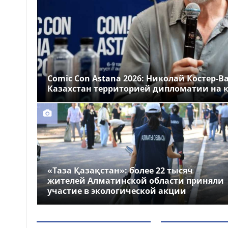
Казахстане
Более 1 млн тг: кому в
14:00
Казахстане предлагали
самые высокие зарплаты
Стало известно, на
12:55
какие специальности
Comic Con Astana 2026: Николай Костер-В
выделили больше всего
Казахстан территорией дипломатии на к
грантов в Казахстане
«Таза Қазақстан»: более 22 тысяч
жителей Алматинской области приняли
участие в экологической акции