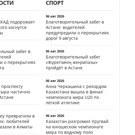
ОСТИ
СПОРТ
06 авг 2026
АКАД подорожает
Благотворительный забег в
кого коснутся
Астане: водителей
фы
предупредили о перекрытиях
дорог 9 августа
ельный забег в
06 авг 2026
телей
Благотворительный забег
и о перекрытиях
«Жүрегімнің жеңімпазы»
та
пройдёт в Астане
06 авг 2026
 проспекту
Анна Черкашина с рекордом
тыра частично
Казахстана вышла в финал
Астане
чемпионата мира U20 по
лёгкой атлетике
еу превратили в
06 авг 2026
ек: любителей
Казахстан разгромил Уругвай
казали в Алматы
на юношеском чемпионате
мира по водному поло