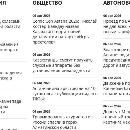
ИЯ
ОБЩЕСТВО
АВТОНОВ
06 авг 2026
06 авг 2026
д колёсами
Comic Con Astana 2026: Николай
Проезд по Б
ой области
Костер-Вальдау назвал
не для всех: 
Казахстан территорией
новые тари
дипломатии на карте «Игры
престолов»
ровали из
06 авг 2026
 пожара в
Благотворит
Астане: води
06 авг 2026
Казахстанцы смогут получать
предупредил
слуховые аппараты без
дорог 9 авгус
установления инвалидности
ле падения
тажа в
06 авг 2026
Движение по
06 авг 2026
Астанчанина арестовали на 10
Кабанбай ба
суток после публикации видео в
ограничат в 
TikTok
 камнепада
орах
06 авг 2026
сти
Дорогу к Мед
06 авг 2026
Травмированных туристов из
гоночный тр
России спасли в горах
картинга на
Алматинской области
 у линии