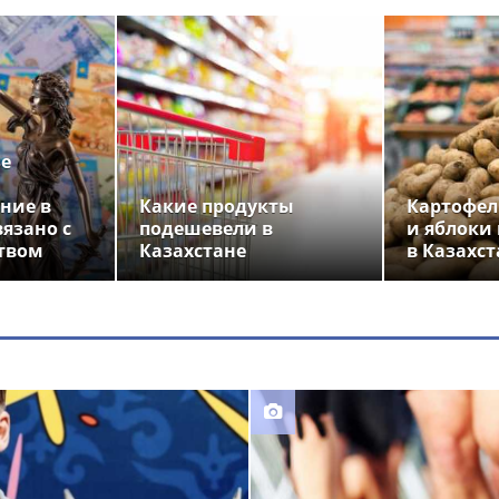
ье
ние в
Какие продукты
Картофел
вязано с
подешевели в
и яблоки
твом
Казахстане
в Казахст