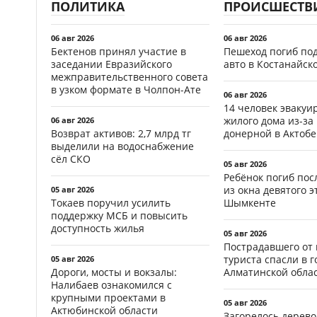
ПОЛИТИКА
ПРОИСШЕСТВ
06 авг 2026
06 авг 2026
Бектенов принял участие в
Пешеход погиб по
заседании Евразийского
авто в Костанайск
межправительственного совета
в узком формате в Чолпон-Ате
06 авг 2026
14 человек эвакуи
жилого дома из-за
06 авг 2026
Возврат активов: 2,7 млрд тг
донерной в Актобе
выделили на водоснабжение
сёл СКО
05 авг 2026
Ребёнок погиб пос
из окна девятого э
05 авг 2026
Токаев поручил усилить
Шымкенте
поддержку МСБ и повысить
доступность жилья
05 авг 2026
Пострадавшего от
туриста спасли в г
05 авг 2026
Дороги, мосты и вокзалы:
Алматинской обла
Налибаев ознакомился с
крупными проектами в
05 авг 2026
Актюбинской области
Загорелось дерево