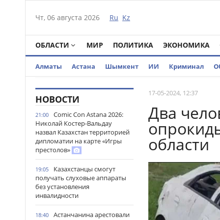
Чт, 06 августа 2026
Ru
Kz
ОБЛАСТИ
МИР
ПОЛИТИКА
ЭКОНОМИКА
Алматы
Астана
Шымкент
ИИ
Криминал
О
17-05-2024, 12:37
НОВОСТИ
Два чело
Comic Con Astana 2026:
21:00
опрокиды
Николай Костер-Вальдау
назвал Казахстан территорией
области
дипломатии на карте «Игры
престолов»
Казахстанцы смогут
19:05
получать слуховые аппараты
без установления
инвалидности
Астанчанина арестовали
18:40