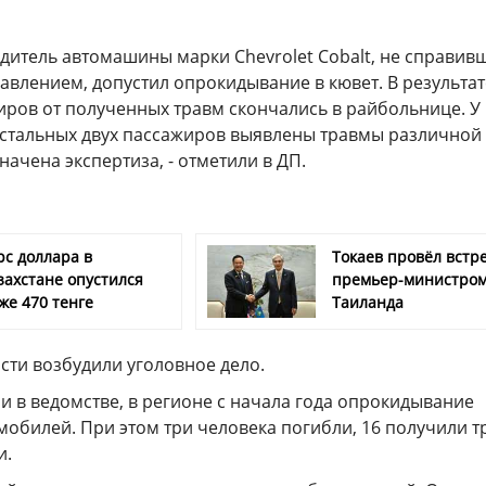
одитель автомашины марки Chevrolet Cobalt, не справив
авлением, допустил опрокидывание в кювет. В результа
иров от полученных травм скончались в райбольнице. У
остальных двух пассажиров выявлены травмы различной
начена экспертиза, - отметили в ДП.
рс доллара в
Токаев провёл встре
захстане опустился
премьер-министро
же 470 тенге
Таиланда
сти возбудили уголовное дело.
ли в ведомстве, в регионе с начала года опрокидывание
мобилей. При этом три человека погибли, 16 получили 
и.