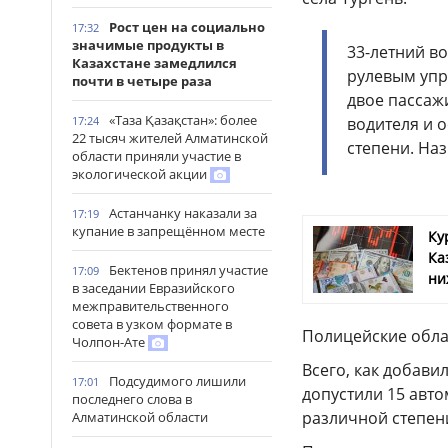
Рост цен на социально
17:32
значимые продукты в
33-летний в
Казахстане замедлился
рулевым упр
почти в четыре раза
двое пассаж
«Таза Қазақстан»: более
17:24
водителя и 
22 тысяч жителей Алматинской
степени. Наз
области приняли участие в
экологической акции
Астанчанку наказали за
17:19
купание в запрещённом месте
Ку
Ка
Бектенов принял участие
17:09
ни
в заседании Евразийского
межправительственного
совета в узком формате в
Полицейские обла
Чолпон-Ате
Всего, как добави
Подсудимого лишили
17:01
допустили 15 авто
последнего слова в
различной степен
Алматинской области