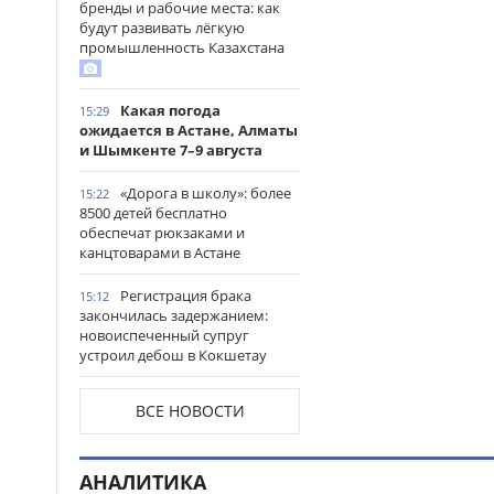
бренды и рабочие места: как
будут развивать лёгкую
промышленность Казахстана
Какая погода
15:29
ожидается в Астане, Алматы
и Шымкенте 7–9 августа
«Дорога в школу»: более
15:22
8500 детей бесплатно
обеспечат рюкзаками и
канцтоварами в Астане
Регистрация брака
15:12
закончилась задержанием:
новоиспеченный супруг
устроил дебош в Кокшетау
В древнем городище
15:00
ВСЕ НОВОСТИ
Сауран началась реставрация
исторических памятников
АНАЛИТИКА
Выезд на встречную
14:53