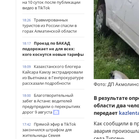
на 10 суток после публикации
видео в TikTok
Травмированных
18:26
туристов из России спасли в
горах Алматинской области
Проезд по БАКАД
18:17
подорожает не для всех:
кого коснутся новые тарифы
Казахстанского блогера
18:09
Кайсара Камзу экстрадировали
из Вьетнама: в Генпрокуратуре
рассказали подробности
Фото: ДП Акмолинс
Благотворительный
18:00
В результате оп
забег в Астане: водителей
области два чел
предупредили о перекрытиях
дорог 9 августа
передает
kazlent
Как сообщили в п
Прямой эфир в TikTok
17:42
закончился штрафом для
авария произошла
жительницы Семея
села Тургень.