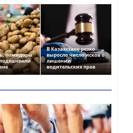
В Казахстане резко
ь, помидоры
выросло число исков о
 подешевели
лишении
ане
водительских прав