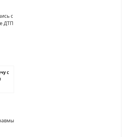
шись с
те ДТП
чу с
м
травмы