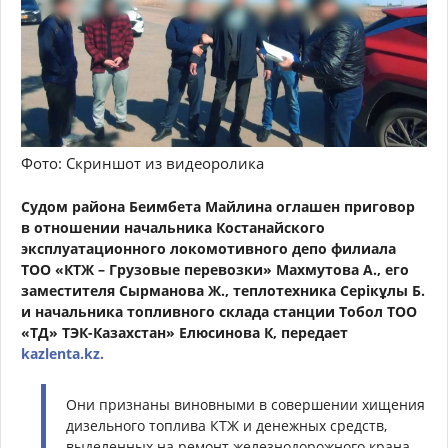
Фото: Скриншот из видеоролика
Судом района Беимбета Майлина оглашен приговор
в отношении начальника Костанайского
эксплуатационного локомотивного депо филиала
ТОО «КТЖ – Грузовые перевозки» Махмутова А., его
заместителя Сырманова Ж., теплотехника Серікұлы Б.
и начальника топливного склада станции Тобол ТОО
«ТД» ТЭК-Казахстан» Елюсинова К, передает
kazlenta.kz.
Они признаны виновными в совершении хищения
дизельного топлива КТЖ и денежных средств,
выделенных на ремонт железнодорожного крана,