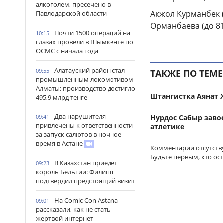
алкоголем, пресечено в
Акжол Курманбек 
Павлодарской области
Орманбаева (до 8
Почти 1500 операций на
10:15
глазах провели в Шымкенте по
ОСМС с начала года
Алатауский район стал
09:55
ТАКЖЕ ПО ТЕМЕ
промышленным локомотивом
Алматы: производство достигло
Штангистка Аянат 
495,9 млрд тенге
Два нарушителя
Нурдос Сабыр заво
09:41
привлечены к ответственности
атлетике
за запуск салютов в ночное
время в Астане
Комментарии отсутств
Будьте первым, кто ос
В Казахстан приедет
09:23
король Бельгии: Филипп
подтвердил предстоящий визит
На Comic Con Astana
09:01
рассказали, как не стать
жертвой интернет-