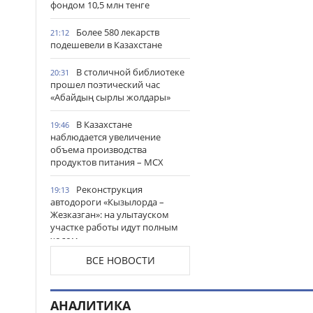
фондом 10,5 млн тенге
Более 580 лекарств
21:12
подешевели в Казахстане
В столичной библиотеке
20:31
прошел поэтический час
«Абайдың сырлы жолдары»
В Казахстане
19:46
наблюдается увеличение
объема производства
продуктов питания – МСХ
Реконструкция
19:13
автодороги «Кызылорда –
Жезказган»: на улытауском
участке работы идут полным
ходом
ВСЕ НОВОСТИ
Жители Астаны получат
18:54
возможность выиграть до 600
тысяч тенге за чтение книг
АНАЛИТИКА