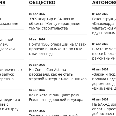
ИЯ
ОБЩЕСТВО
АВТОНОВ
09 авг 2026
08 авг 2026
а
3309 квартир и 64 новых
Реконструкц
Казахстане
объекта: Жетісу наращивает
«Кызылорда –
темпы строительства
улытауском 
идут полным
рушений,
09 авг 2026
олем,
Почти 1500 операций на глазах
08 авг 2026
одарской
провели в Шымкенте по ОСМС
В Астане ча
с начала года
шоссе Коргал
ремонтными
09 авг 2026
ривлечены к
На Comic Con Astana
08 авг 2026
а запуск
рассказали, как не стать
«Закон и пор
время в
жертвой интернет-мошенников
прошла неде
дорожного д
«Внимание, д
07 авг 2026
Как в Астане очищают реку
упредили о
Есиль от водорослей и мусора
08 авг 2026
ве с
На БАКАД из
 в Атырау
оплаты проез
07 авг 2026
добросовест
Токаев поздравил жителей