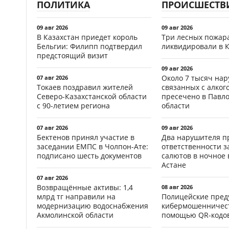
ПОЛИТИКА
ПРОИСШЕСТВ
09 авг 2026
09 авг 2026
В Казахстан приедет король
Три лесных пожар
Бельгии: Филипп подтвердил
ликвидировали в 
предстоящий визит
09 авг 2026
Около 7 тысяч на
07 авг 2026
Токаев поздравил жителей
связанных с алког
Северо-Казахстанской области
пресечено в Павл
с 90-летием региона
области
07 авг 2026
09 авг 2026
Бектенов принял участие в
Два нарушителя п
заседании ЕМПС в Чолпон-Ате:
ответственности з
подписано шесть документов
салютов в ночное 
Астане
07 авг 2026
Возвращённые активы: 1,4
08 авг 2026
млрд тг направили на
Полицейские пред
модернизацию водоснабжения
кибермошенничест
Акмолинской области
помощью QR-кодов