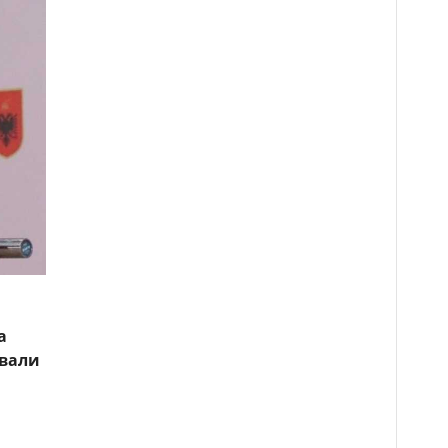
а
евали