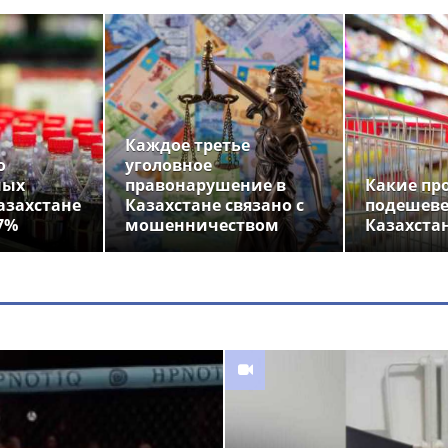
Каждое третье
о
уголовное
ных
правонарушение в
Какие пр
азахстане
Казахстане связано с
подешеве
7%
мошенничеством
Казахста