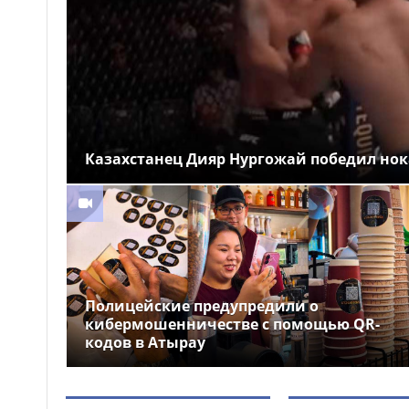
новые арт-композиции
украсили Алматы
Полиция предупреждает
15:52
граждан о новой схеме
телефонного мошенничества
Казахстанец Дияр Нургожай победил нок
Полицейские предупредили о
кибермошенничестве с помощью QR-
кодов в Атырау