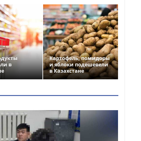
одукты
Картофель, помидоры
ли в
и яблоки подешевели
не
в Казахстане