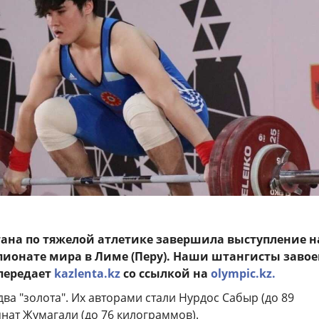
ана по тяжелой атлетике завершила выступление н
ионате мира в Лиме (Перу). Наши штангисты заво
передает
kazlenta.kz
со ссылкой на
olympic.kz.
два "золота". Их авторами стали Нурдос Сабыр (до 89
нат Жумагали (до 76 килограммов).