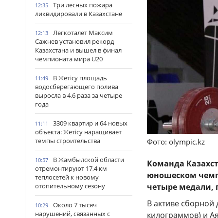
Три лесных пожара
12:35
ликвидировали в Казахстане
Легкоталет Максим
12:13
Сажнев установил рекорд
Казахстана и вышел в финал
чемпионата мира U20
В Жетісу площадь
11:49
водосберегающего полива
выросла в 4,6 раза за четыре
года
3309 квартир и 64 новых
11:11
объекта: Жетісу наращивает
темпы строительства
Фото: olympic.kz
В Жамбылской области
10:57
Команда Казахст
отремонтируют 17,4 км
юношеском чемп
теплосетей к новому
четыре медали, 
отопительному сезону
В активе сборной 
Около 7 тысяч
10:29
нарушений, связанных с
килограммов) и Ая