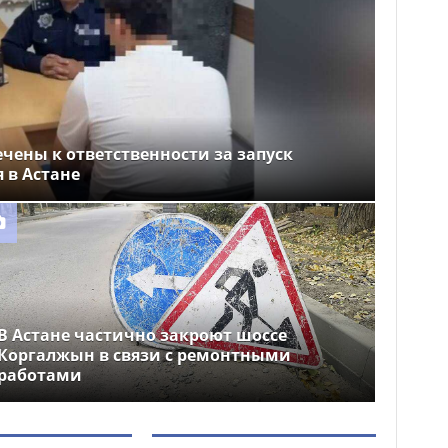
чены к ответственности за запуск
 в Астане
В Астане частично закроют шоссе
Коргалжын в связи с ремонтными
работами