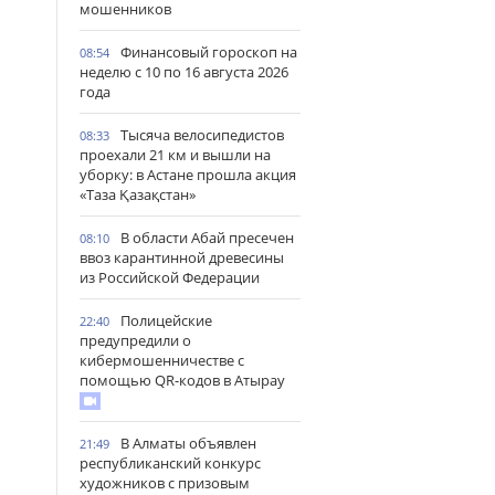
мошенников
Финансовый гороскоп на
08:54
неделю с 10 по 16 августа 2026
года
Тысяча велосипедистов
08:33
проехали 21 км и вышли на
уборку: в Астане прошла акция
«Таза Қазақстан»
В области Абай пресечен
08:10
ввоз карантинной древесины
из Российской Федерации
Полицейские
22:40
предупредили о
кибермошенничестве с
помощью QR-кодов в Атырау
В Алматы объявлен
21:49
республиканский конкурс
художников с призовым