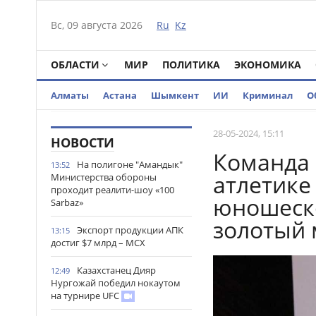
Вс, 09 августа 2026
Ru
Kz
ОБЛАСТИ
МИР
ПОЛИТИКА
ЭКОНОМИКА
Алматы
Астана
Шымкент
ИИ
Криминал
О
28-05-2024, 15:11
НОВОСТИ
Команда 
На полигоне "Амандык"
13:52
атлетике
Министерства обороны
проходит реалити-шоу «100
юношеско
Sarbaz»
золотый
Экспорт продукции АПК
13:15
достиг $7 млрд – МСХ
Казахстанец Дияр
12:49
Нургожай победил нокаутом
на турнире UFC