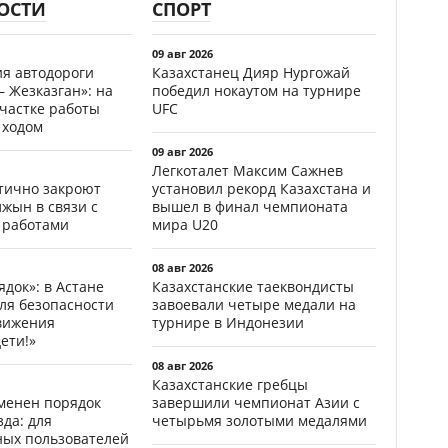
ОСТИ
СПОРТ
09 авг 2026
ия автодороги
Казахстанец Дияр Нургожай
 Жезказган»: на
победил нокаутом на турнире
участке работы
UFC
 ходом
09 авг 2026
Легкоталет Максим Сажнев
стично закроют
установил рекорд Казахстана и
жын в связи с
вышел в финал чемпионата
 работами
мира U20
08 авг 2026
ядок»: в Астане
Казахстанские таеквондисты
ля безопасности
завоевали четыре медали на
вижения
турнире в Индонезии
ети!»
08 авг 2026
Казахстанские гребцы
менен порядок
завершили чемпионат Азии с
да: для
четырьмя золотыми медалями
ных пользователей