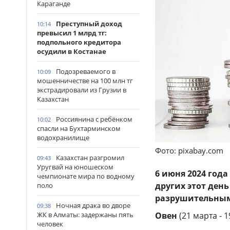
Караганде
Преступный доход
10:14
превысил 1 млрд тг:
подпольного кредитора
осудили в Костанае
Подозреваемого в
10:09
мошенничестве на 100 млн тг
экстрадировали из Грузии в
Казахстан
Россиянина с ребёнком
10:02
спасли на Бухтарминском
водохранилище
Фото: pixabay.com
Казахстан разгромил
09:43
Уругвай на юношеском
6 июня 2024 год
чемпионате мира по водному
других этот ден
поло
разрушительны
Ночная драка во дворе
09:38
ЖК в Алматы: задержаны пять
Овен
(21 марта - 
человек