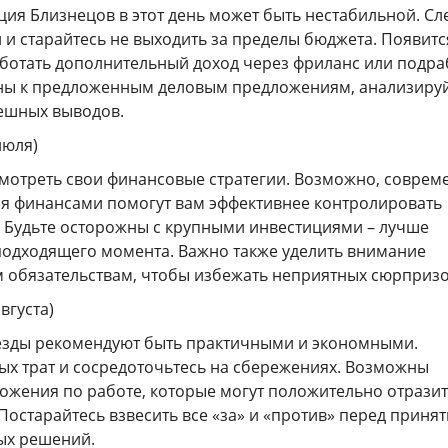
ия Близнецов в этот день может быть нестабильной. Сл
 и старайтесь не выходить за пределы бюджета. Появитс
ботать дополнительный доход через фриланс или подра
ны к предложенным деловым предложениям, анализируй
пешных выводов.
июля)
смотреть свои финансовые стратегии. Возможно, совре
я финансами помогут вам эффективнее контролировать
. Будьте осторожны с крупными инвестициями – лучше
подходящего момента. Важно также уделить внимание
 обязательствам, чтобы избежать неприятных сюрпризо
августа)
езды рекомендуют быть практичными и экономными.
ых трат и сосредоточьтесь на сбережениях. Возможны
ожения по работе, которые могут положительно отразит
Постарайтесь взвесить все «за» и «против» перед приня
ых решений.