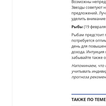
Возможны непредв
Ребёнок погиб после
15:44
падения из окна девятого этажа
Звезды советуют 
в Шымкенте
предложений. Луч
уделить внимание
Рыбы
(19 февраля 
Рыбам предстоит 
потребуется опти
день для повышен
дохода. Интуиция
забывайте также 
Напоминаем, что 
учитывать индиви
прогноза рекомен
ТАКЖЕ ПО ТЕМЕ