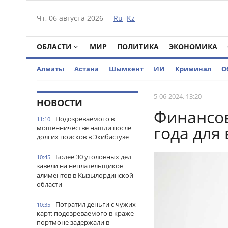
Чт, 06 августа 2026
Ru
Kz
ОБЛАСТИ
МИР
ПОЛИТИКА
ЭКОНОМИКА
Алматы
Астана
Шымкент
ИИ
Криминал
О
5-06-2024, 13:20
НОВОСТИ
Финансов
Подозреваемого в
11:10
года для
мошенничестве нашли после
долгих поисков в Экибастузе
Более 30 уголовных дел
10:45
завели на неплательщиков
алиментов в Кызылординской
области
Потратил деньги с чужих
10:35
карт: подозреваемого в краже
портмоне задержали в