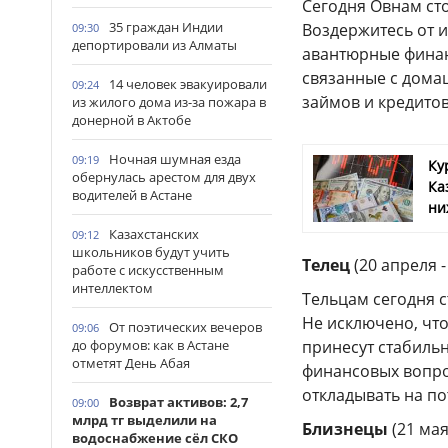
Сегодня Овнам ст
35 граждан Индии
Воздержитесь от и
09:30
депортировали из Алматы
авантюрные фина
связанные с дома
14 человек эвакуировали
09:24
займов и кредитов 
из жилого дома из-за пожара в
донерной в Актобе
Ночная шумная езда
09:19
Ку
обернулась арестом для двух
Ка
водителей в Астане
ни
Казахстанских
09:12
школьников будут учить
Телец
(20 апреля -
работе с искусственным
интеллектом
Тельцам сегодня 
Не исключено, чт
От поэтических вечеров
09:06
до форумов: как в Астане
принесут стабиль
отметят День Абая
финансовых вопро
откладывать на п
Возврат активов: 2,7
09:00
млрд тг выделили на
Близнецы
(21 мая
водоснабжение сёл СКО