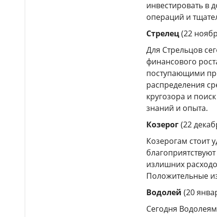
инвестировать в 
Производство
16:45
операций и тщате
безалкогольных напитков в
Казахстане выросло на 17%
Стрелец
(22 ноябр
АНАЛИТИКА
Для Стрельцов се
Незаконные кредиты
16:37
финансового роста
почти на 2 млрд тг: 21
поступающими пр
участника ОПГ осудили в
распределения ср
Казахстане
кругозора и поиск
Почти 20 млн тонн
16:26
знаний и опыта.
кормов заготовили в
Казахстане
Козерог
(22 декаб
Козерогам стоит 
«Ударил кулаком в лицо»:
16:07
военнослужащие пресекли
благоприятствуют 
нападение на ребенка в
излишних расходо
Алматы
Положительные из
Курс доллара в
16:00
Водолей
(20 январ
Казахстане опустился ниже
470 тенге
Сегодня Водолеям