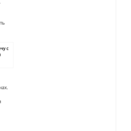
.
ть
чу с
м
нах.
я