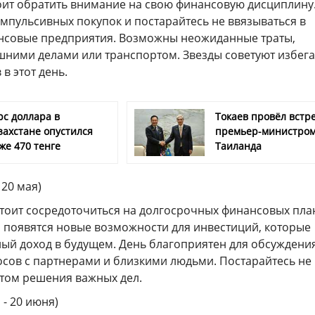
оит обратить внимание на свою финансовую дисциплину
мпульсивных покупок и постарайтесь не ввязываться в
нсовые предприятия. Возможны неожиданные траты,
шними делами или транспортом. Звезды советуют избега
в этот день.
рс доллара в
Токаев провёл встре
захстане опустился
премьер-министро
же 470 тенге
Таиланда
 20 мая)
стоит сосредоточиться на долгосрочных финансовых пла
о появятся новые возможности для инвестиций, которые
ный доход в будущем. День благоприятен для обсуждени
сов с партнерами и близкими людьми. Постарайтесь не
отом решения важных дел.
 - 20 июня)