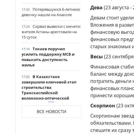
Дева
(23 августа -
Потерявшуюся 6-летнюю
17:43
девочку нашли на Алаколе
Девам стоит удел
Вложения в разви
Сорвал вывески с мечети:
17:24
финансовую выгод
жителя Астаны арестовали на
15 суток
финансовых предп
старых знакомых и
Токаев поручил
17:10
усилить поддержку МСБ и
Весы
(23 сентября 
повысить доступность
жилья
Финансовая стабил
баланс между дох
В Казахстане
17:05
потратить деньги 
завершили ключевой этап
строительства
финансовых плано
Транскаспийской
принести хорошие
волоконно-оптической
линии связи
Скорпион
(23 окт
ВСЕ НОВОСТИ
Современные
Скорпионам звезд
17:00
травматологические центры
обязательствами.
откроют во всех регионах
спешите их сразу 
Казахстана до 2027 года