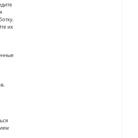
едите
я
ботку.
те их
менные
в.
ься
тием