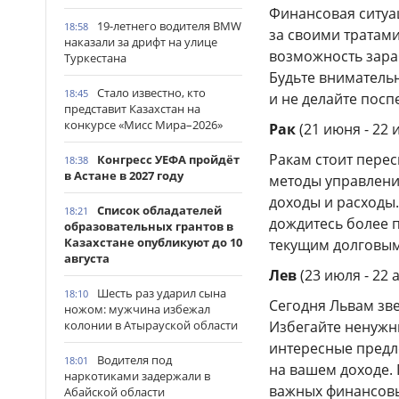
Финансовая ситуац
19-летнего водителя BMW
18:58
за своими тратами
наказали за дрифт на улице
возможность зара
Туркестана
Будьте вниматель
Стало известно, кто
18:45
и не делайте пос
представит Казахстан на
конкурсе «Мисс Мира–2026»
Рак
(21 июня - 22 
Ракам стоит пере
Конгресс УЕФА пройдёт
18:38
в Астане в 2027 году
методы управлени
доходы и расходы
Список обладателей
18:21
дождитесь более 
образовательных грантов в
Казахстане опубликуют до 10
текущим долговым
августа
Лев
(23 июля - 22 
Шесть раз ударил сына
18:10
Сегодня Львам зв
ножом: мужчина избежал
колонии в Атырауской области
Избегайте ненужн
интересные предл
Водителя под
18:01
на вашем доходе. 
наркотиками задержали в
важных финансов
Абайской области