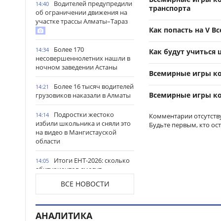
Водителей предупредили
14:40
транспорта
об ограничении движения на
участке трассы Алматы–Тараз
Как попасть на V 
Более 170
14:34
Как будут учиться
несовершеннолетних нашли в
ночном заведении Астаны
Всемирные игры ко
Более 16 тысяч водителей
14:21
Всемирные игры коч
грузовиков наказали в Алматы
Подростки жестоко
14:14
Комментарии отсутств
избили школьника и сняли это
Будьте первым, кто ос
на видео в Мангистауской
области
Итоги ЕНТ-2026: сколько
14:05
абитуриентов смогут
претендовать на гранты в
ВСЕ НОВОСТИ
Казахстане
Более 1 млн тг: кому в
14:00
АНАЛИТИКА
Казахстане предлагали