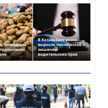
В Казахстане резко
ь, помидоры
выросло число исков о
 подешевели
лишении
ане
водительских прав