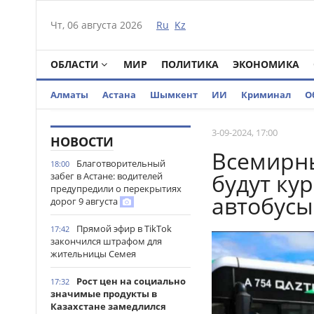
Чт, 06 августа 2026
Ru
Kz
ОБЛАСТИ
МИР
ПОЛИТИКА
ЭКОНОМИКА
Алматы
Астана
Шымкент
ИИ
Криминал
О
3-09-2024, 17:00
НОВОСТИ
Всемирны
Благотворительный
18:00
будут ку
забег в Астане: водителей
предупредили о перекрытиях
автобусы
дорог 9 августа
Прямой эфир в TikTok
17:42
закончился штрафом для
жительницы Семея
Рост цен на социально
17:32
значимые продукты в
Казахстане замедлился