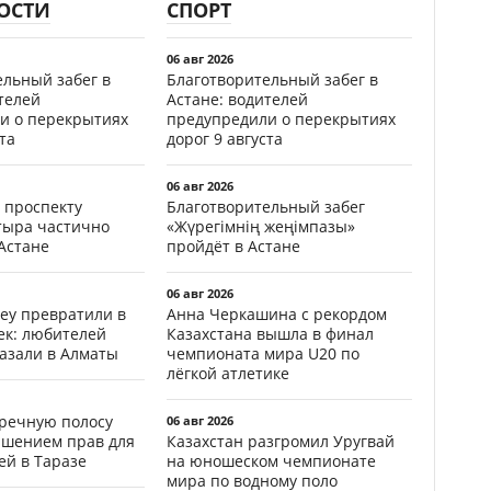
ОСТИ
СПОРТ
06 авг 2026
ельный забег в
Благотворительный забег в
телей
Астане: водителей
и о перекрытиях
предупредили о перекрытиях
та
дорог 9 августа
06 авг 2026
 проспекту
Благотворительный забег
тыра частично
«Жүрегімнің жеңімпазы»
Астане
пройдёт в Астане
06 авг 2026
еу превратили в
Анна Черкашина с рекордом
ек: любителей
Казахстана вышла в финал
казали в Алматы
чемпионата мира U20 по
лёгкой атлетике
тречную полосу
06 авг 2026
ишением прав для
Казахстан разгромил Уругвай
ей в Таразе
на юношеском чемпионате
мира по водному поло