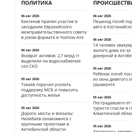
ПОЛИТИКА
ПРОИСШЕСТВ
06 авг 2026
06 авг 2026
Бектенов принял участие в
Пешеход погиб по
заседании Евразийского
авто в Костанайск
межправительственного совета
в узком формате в Чолпон-Ате
06 авг 2026
14 человек эвакуи
жилого дома из-за
06 авг 2026
Возврат активов: 2,7 млрд тг
донерной в Актобе
выделили на водоснабжение
сёл СКО
05 авг 2026
Ребёнок погиб пос
из окна девятого э
05 авг 2026
Токаев поручил усилить
Шымкенте
поддержку МСБ и повысить
доступность жилья
05 авг 2026
Пострадавшего от
туриста спасли в г
05 авг 2026
Дороги, мосты и вокзалы:
Алматинской обла
Налибаев ознакомился с
крупными проектами в
05 авг 2026
Актюбинской области
Загорелось дерево