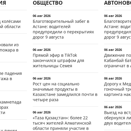
ИЯ
ОБЩЕСТВО
АВТОНОВ
06 авг 2026
06 авг 2026
д колёсами
Благотворительный забег в
Благотворит
ой области
Астане: водителей
Астане: води
предупредили о перекрытиях
предупредил
дорог 9 августа
дорог 9 авгус
ровали из
 пожара в
06 авг 2026
06 авг 2026
Прямой эфир в TikTok
Движение по
закончился штрафом для
Кабанбай ба
жительницы Семея
ограничат в 
ле падения
тажа в
06 авг 2026
06 авг 2026
Рост цен на социально
Дорогу к Мед
значимые продукты в
гоночный тр
Казахстане замедлился почти в
картинга на
четыре раза
 камнепада
орах
06 авг 2026
сти
Выезд на вс
06 авг 2026
«Таза Қазақстан»: более 22
обернулся л
тысяч жителей Алматинской
двух водител
области приняли участие в
 у линии