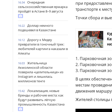
Очередная
16:34
при предоставлен
сельскохозяйственная ярмарка
транспорте к мес
пройдёт в Астане 8–9 августа
Точки сбора и вые
Доллар немного
16:22
подешевел в Казахстане
Ку
Ка
Дорогу к Медеу
16:12
ни
превратили в гоночный трек:
любителей картинга наказали в
Алматы
1. Парковочная зо
Жительница
16:03
2. Парковочная зо
Акмолинской области
3. Парковочная з
поверила «целительнице» из
Instagram и лишилась
В целях обеспече
миллионов тенге
местам проведени
движения маршруто
Локализация, новые
15:42
бренды и рабочие места: как
Жителей столицы 
будут развивать лёгкую
промышленность Казахстана