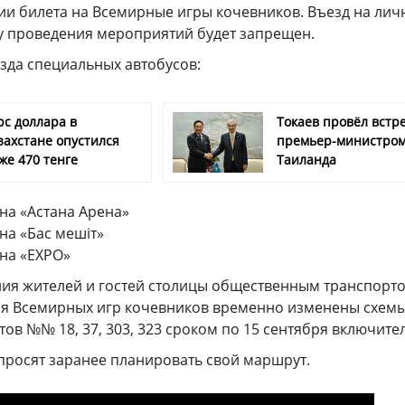
ии билета на Всемирные игры кочевников. Въезд на ли
ту проведения мероприятий будет запрещен.
зда специальных автобусов:
рс доллара в
Токаев провёл встре
захстане опустился
премьер-министро
же 470 тенге
Таиланда
на «Астана Арена»
на «Бас мешіт»
она «ЕХРО»
ния жителей и гостей столицы общественным транспорто
я Всемирных игр кочевников временно изменены схем
в №№ 18, 37, 303, 323 сроком по 15 сентября включите
просят заранее планировать свой маршрут.