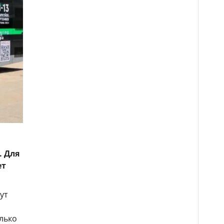
. Для
ет
ут
олько