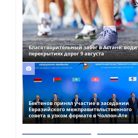
Анна Черкашина с
11:36
рекордом Казахстана вышла в
финал чемпионата мира U20 по
лёгкой атлетике
Казахстанские студенты
11:31
проходят оплачиваемую
Благотворительный забег в Астане: вод
практику в пятизвездочных
перекрытиях дорог 9 августа
отелях Турции
Бектенов принял участие в заседании
Евразийского межправительственного
совета в узком формате в Чолпон-Ате