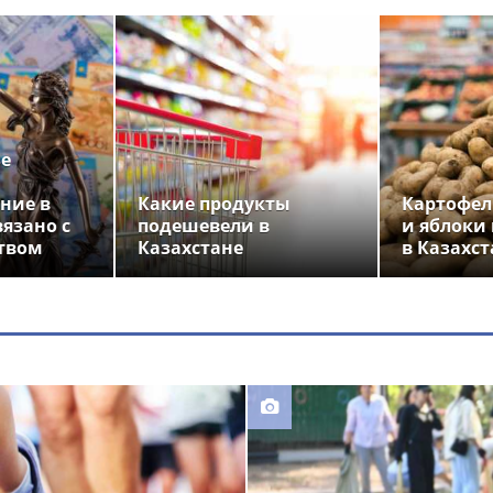
ье
ние в
Какие продукты
Картофел
вязано с
подешевели в
и яблоки
твом
Казахстане
в Казахст