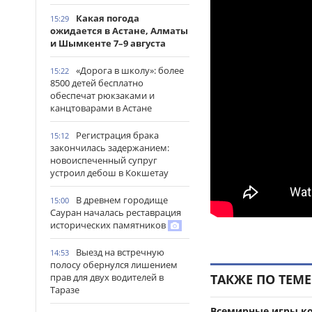
Какая погода
15:29
ожидается в Астане, Алматы
и Шымкенте 7–9 августа
«Дорога в школу»: более
15:22
8500 детей бесплатно
обеспечат рюкзаками и
канцтоварами в Астане
Регистрация брака
15:12
закончилась задержанием:
новоиспеченный супруг
устроил дебош в Кокшетау
В древнем городище
15:00
Сауран началась реставрация
исторических памятников
Выезд на встречную
14:53
полосу обернулся лишением
прав для двух водителей в
ТАКЖЕ ПО ТЕМЕ
Таразе
Всемирные игры ко