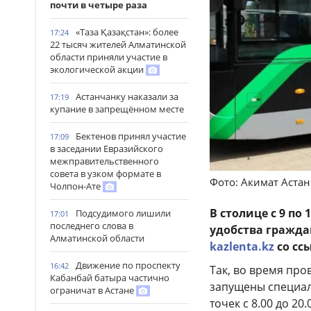
почти в четыре раза
«Таза Қазақстан»: более
17:24
22 тысяч жителей Алматинской
области приняли участие в
экологической акции
Астанчанку наказали за
17:19
купание в запрещённом месте
Бектенов принял участие
17:09
в заседании Евразийского
межправительственного
совета в узком формате в
Фото: Акимат Аста
Чолпон-Ате
В столице с 9 по
Подсудимого лишили
17:01
последнего слова в
удобства гражда
Алматинской области
kazlenta.kz
со сс
Движение по проспекту
16:42
Так, во время про
Кабанбай батыра частично
запущены специал
ограничат в Астане
точек с 8.00 до 2