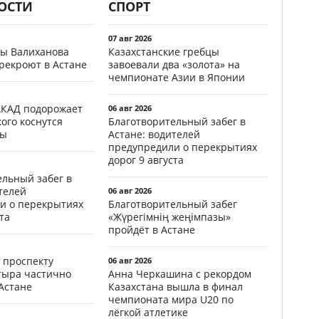
ОСТИ
СПОРТ
07 авг 2026
цы Валиханова
Казахстанские гребцы
рекроют в Астане
завоевали два «золота» на
чемпионате Азии в Японии
АКАД подорожает
06 авг 2026
кого коснутся
Благотворительный забег в
фы
Астане: водителей
предупредили о перекрытиях
дорог 9 августа
ельный забег в
телей
06 авг 2026
и о перекрытиях
Благотворительный забег
та
«Жүрегімнің жеңімпазы»
пройдёт в Астане
 проспекту
06 авг 2026
тыра частично
Анна Черкашина с рекордом
Астане
Казахстана вышла в финал
чемпионата мира U20 по
лёгкой атлетике