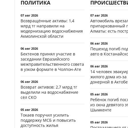
ПОЛИТИКА
ПРОИСШЕСТВ
07 авг 2026
07 авг 2026
Возвращённые активы: 1,4
Автомобиль врезал
млрд тг направили на
припаркованный г
модернизацию водоснабжения
Алматы: есть пос
Акмолинской области
06 авг 2026
Пешеход погиб по
06 авг 2026
Бектенов принял участие в
авто в Костанайск
заседании Евразийского
межправительственного совета
06 авг 2026
в узком формате в Чолпон-Ате
14 человек эвакуи
жилого дома из-за
донерной в Актобе
06 авг 2026
Возврат активов: 2,7 млрд тг
выделили на водоснабжение
05 авг 2026
сёл СКО
Ребёнок погиб пос
из окна девятого э
Шымкенте
05 авг 2026
Токаев поручил усилить
поддержку МСБ и повысить
05 авг 2026
доступность жилья
Пострадавшего от