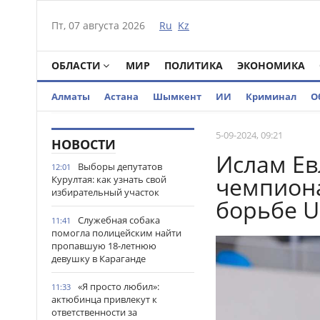
Пт, 07 августа 2026
Ru
Kz
ОБЛАСТИ
МИР
ПОЛИТИКА
ЭКОНОМИКА
Алматы
Астана
Шымкент
ИИ
Криминал
О
5-09-2024, 09:21
НОВОСТИ
Ислам Ев
Выборы депутатов
12:01
чемпиона
Курултая: как узнать свой
избирательный участок
борьбе U
Служебная собака
11:41
помогла полицейским найти
пропавшую 18-летнюю
девушку в Караганде
«Я просто любил»:
11:33
актюбинца привлекут к
ответственности за