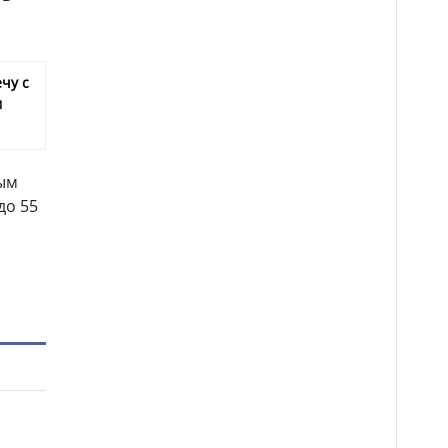
чу с
м
рым
до 55