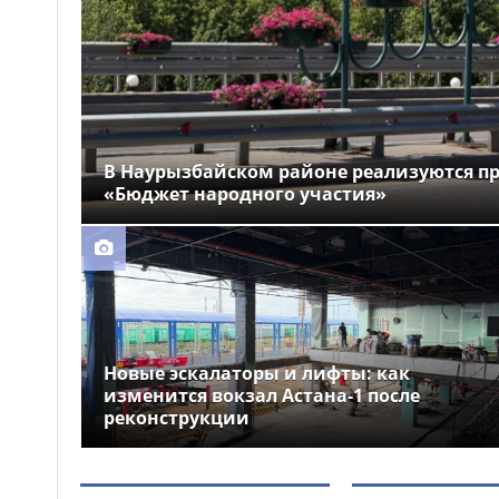
области приняли участие в
экологической акции
Астанчанку наказали за
17:19
купание в запрещённом месте
Бектенов принял участие
17:09
в заседании Евразийского
В Наурызбайском районе реализуются п
межправительственного
«Бюджет народного участия»
совета в узком формате в
Чолпон-Ате
Новые эскалаторы и лифты: как
изменится вокзал Астана-1 после
реконструкции