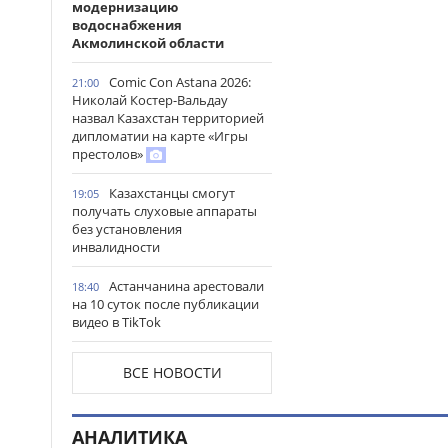
модернизацию
водоснабжения
Акмолинской области
Comic Con Astana 2026:
21:00
Николай Костер-Вальдау
назвал Казахстан территорией
дипломатии на карте «Игры
престолов»
Казахстанцы смогут
19:05
получать слуховые аппараты
без установления
инвалидности
Астанчанина арестовали
18:40
на 10 суток после публикации
видео в TikTok
Травмированных
18:26
ВСЕ НОВОСТИ
туристов из России спасли в
горах Алматинской области
АНАЛИТИКА
Проезд по БАКАД
18:17