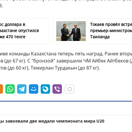
3.
рс доллара в
Токаев провёл встре
захстане опустился
премьер-министро
же 470 тенге
Таиланда
тиве команды Казахстана теперь пять наград. Ранее вто
 (до 67 кг). С "бронзой" завершили ЧМ Айбек Айтбеков (
ов (до 60 кг), Темирлан Турдакын (до 87 кг).
цы завоевали две медали чемпионата мира U20