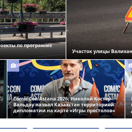
роекты по программе
Участок улицы Валихан
Comic Con Astana 2026: Николай Костер-
Вальдау назвал Казахстан территорией
дипломатии на карте «Игры престолов»