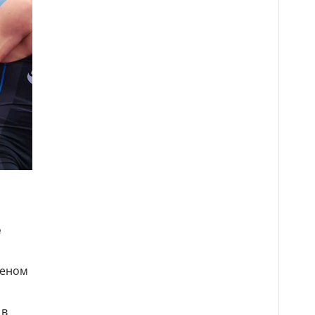
е
реном
 в