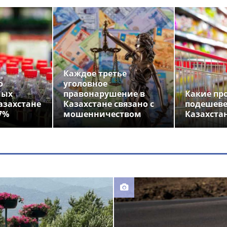
Каждое третье
о
уголовное
ных
правонарушение в
Какие пр
азахстане
Казахстане связано с
подешеве
7%
мошенничеством
Казахста