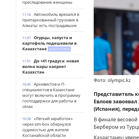
преследование женщины
Автомобиль врезался в
11:16
припаркованный грузовик в
Алматы: есть пострадавшие
Огурцы, капуста и
11:07
картофель подешевели в
Казахстане
АНАЛИТИКА
До +41 градуса: новая
11:01
волна жары накроет
Казахстан
Фото: olympic.kz
Архивистов и IT-
10:45
специалистов в Казахстане
Представитель к
могут включить в программу
господдержки для работы в
Евлоев завоевал
сёлах
(Испания), перед
«Лёгкий заработок»
В финале весовой 
10:38
через sim-box обернулся
Бербером из Турц
судимостью для жителя
Костанайской области
Казахстанец увере