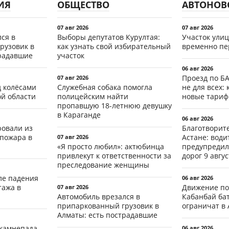
ИЯ
ОБЩЕСТВО
АВТОНОВ
07 авг 2026
07 авг 2026
ся в
Выборы депутатов Курултая:
Участок ули
рузовик в
как узнать свой избирательный
временно пе
традавшие
участок
06 авг 2026
Проезд по Б
07 авг 2026
д колёсами
Служебная собака помогла
не для всех: 
ой области
полицейским найти
новые тари
пропавшую 18-летнюю девушку
в Караганде
06 авг 2026
ровали из
Благотворит
 пожара в
Астане: води
07 авг 2026
«Я просто любил»: актюбинца
предупредил
привлекут к ответственности за
дорог 9 авгус
преследование женщины
ле падения
06 авг 2026
тажа в
Движение по
07 авг 2026
Автомобиль врезался в
Кабанбай ба
припаркованный грузовик в
ограничат в 
Алматы: есть пострадавшие
 камнепада
06 авг 2026