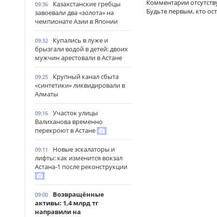
Комментарии отсутств
Казахстанские гребцы
09:36
Будьте первым, кто ос
завоевали два «золота» на
чемпионате Азии в Японии
Купались в луже и
09:32
брызгали водой в детей: двоих
мужчин арестовали в Астане
Крупный канал сбыта
09:25
«синтетики» ликвидировали в
Алматы
Участок улицы
09:16
Валиханова временно
перекроют в Астане
Новые эскалаторы и
09:11
лифты: как изменится вокзал
Астана-1 после реконструкции
Возвращённые
09:00
активы: 1,4 млрд тг
направили на