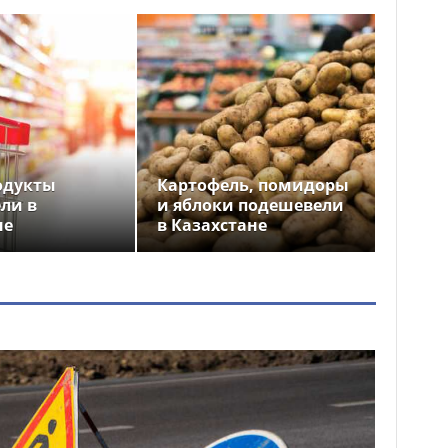
одукты
Картофель, помидоры
ли в
и яблоки подешевели
не
в Казахстане