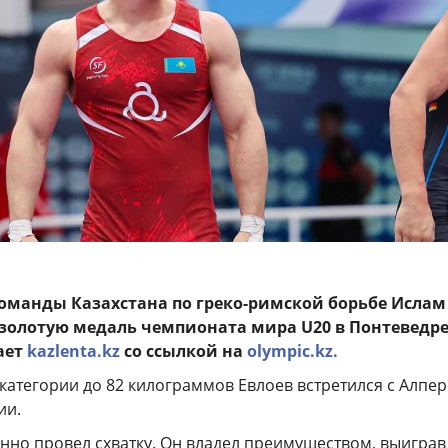
оманды Казахстана по греко-римской борьбе Ислам
 золотую медаль чемпионата мира U20 в Понтеведр
ает
kazlenta.kz
со ссылкой на
olympic.kz.
категории до 82 килограммов Евлоев встретился с Алпе
ии.
нно провел схватку. Он владел преимуществом, выиграв