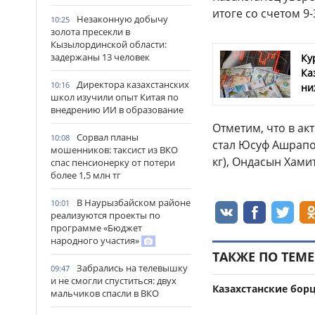
итоге со счетом 9-
Незаконную добычу
10:25
золота пресекли в
Кызылординской области:
задержаны 13 человек
Ку
Ка
Директора казахстанских
10:16
ни
школ изучили опыт Китая по
внедрению ИИ в образование
Отметим, что в ак
Сорвал планы
10:08
стал Юсуф Ашрапов
мошенников: таксист из ВКО
кг), Ондасын Хамит
спас пенсионерку от потери
более 1,5 млн тг
В Наурызбайском районе
10:01
реализуются проекты по
программе «Бюджет
народного участия»
ТАКЖЕ ПО ТЕМЕ
Забрались на телевышку
09:47
и не смогли спуститься: двух
Казахстанские бор
мальчиков спасли в ВКО