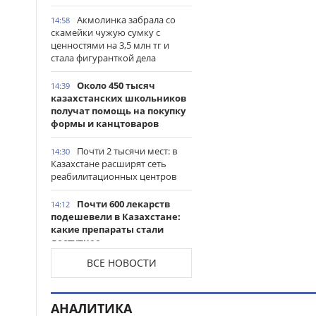
Акмолинка забрала со
14:58
скамейки чужую сумку с
ценностями на 3,5 млн тг и
стала фигуранткой дела
Около 450 тысяч
14:39
казахстанских школьников
получат помощь на покупку
формы и канцтоваров
Почти 2 тысячи мест: в
14:30
Казахстане расширят сеть
реабилитационных центров
Почти 600 лекарств
14:12
подешевели в Казахстане:
какие препараты стали
доступнее
ВСЕ НОВОСТИ
Казахстанские
14:06
таеквондисты завоевали
четыре медали на турнире в
АНАЛИТИКА
Индонезии