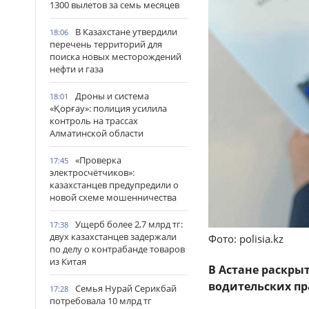
1300 вылетов за семь месяцев
В Казахстане утвердили
18:06
перечень территорий для
поиска новых месторождений
нефти и газа
Дроны и система
18:01
«Қорғау»: полиция усилила
контроль на трассах
Алматинской области
«Проверка
17:45
электросчётчиков»:
казахстанцев предупредили о
новой схеме мошенничества
Ущерб более 2,7 млрд тг:
17:38
двух казахстанцев задержали
Фото: polisia.kz
по делу о контрабанде товаров
из Китая
В Астане раскры
водительских пр
Семья Нурай Серикбай
17:28
потребовала 10 млрд тг