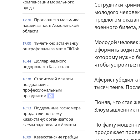
компенсации морального
Сотрудники крими
вреда
молодого человек
предлогом оказан
Пропавшего мальчика
17:20
нашли за час в Акмолинской
военного билета,
области
Молодой человек з
19-летнюю астанчанку
17:00
оштрафовали за мат в TikTok
оформить водитель
которому нужно б
Доллар немного
16:44
чтобы устроиться 
подорожал в Казахстане
Строителей Алматы
Аферист убедил кл
16:38
поздравили с
тысяч тенге. Посл
профессиональным
праздником
Поняв, что стал 
Поддельные госномера
16:13
Злоумышленник по
продавали по всему
Казахстану: организатора
По факту мошенни
схемы задержали в Алматы
продолжает прове
Казахстанские гребцы
16:09
преступника с др