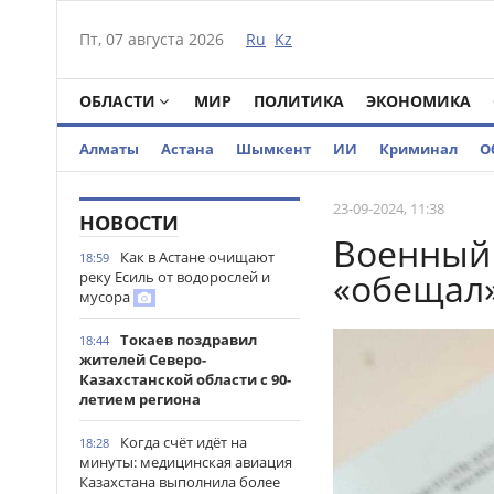
Пт, 07 августа 2026
Ru
Kz
ОБЛАСТИ
МИР
ПОЛИТИКА
ЭКОНОМИКА
Алматы
Астана
Шымкент
ИИ
Криминал
О
23-09-2024, 11:38
НОВОСТИ
Военный 
Как в Астане очищают
18:59
«обещал»
реку Есиль от водорослей и
мусора
Токаев поздравил
18:44
жителей Северо-
Казахстанской области с 90-
летием региона
Когда счёт идёт на
18:28
минуты: медицинская авиация
Казахстана выполнила более