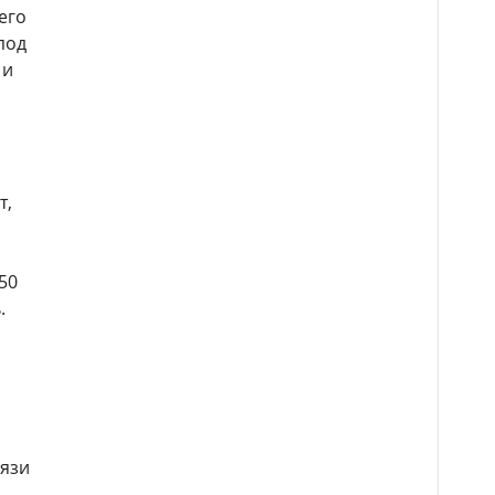
его
под
 и
т,
50
.
вязи