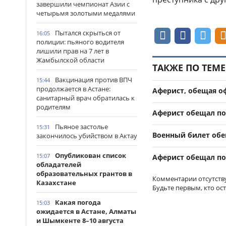
завершили чемпионат Азии с
четырьмя золотыми медалями
Пытался скрыться от
16:05
полиции: пьяного водителя
лишили прав на 7 лет в
Жамбылской области
ТАКЖЕ ПО ТЕМЕ
Вакцинация против ВПЧ
15:44
продолжается в Астане:
Аферист, обещая о
санитарный врач обратилась к
родителям
Аферист обещал по
Пьяное застолье
15:31
Военный билет об
закончилось убийством в Актау
Опубликован список
15:07
Аферист обещал по
обладателей
образовательных грантов в
Комментарии отсутств
Казахстане
Будьте первым, кто ос
Какая погода
15:03
ожидается в Астане, Алматы
и Шымкенте 8–10 августа