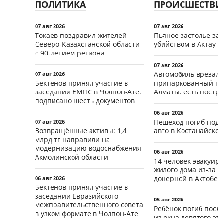
ПОЛИТИКА
ПРОИСШЕСТВ
07 авг 2026
07 авг 2026
Токаев поздравил жителей
Пьяное застолье з
Северо-Казахстанской области
убийством в Актау
с 90-летием региона
07 авг 2026
Автомобиль врезал
07 авг 2026
Бектенов принял участие в
припаркованный г
заседании ЕМПС в Чолпон-Ате:
Алматы: есть пос
подписано шесть документов
06 авг 2026
Пешеход погиб по
07 авг 2026
Возвращённые активы: 1,4
авто в Костанайск
млрд тг направили на
модернизацию водоснабжения
06 авг 2026
Акмолинской области
14 человек эвакуи
жилого дома из-за
донерной в Актобе
06 авг 2026
Бектенов принял участие в
заседании Евразийского
05 авг 2026
межправительственного совета
Ребёнок погиб пос
в узком формате в Чолпон-Ате
из окна девятого э