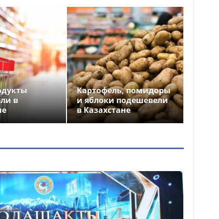
одукты
Картофель, помидоры
ли в
и яблоки подешевели
не
в Казахстане