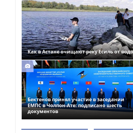
Выборы депутатов
12:01
Курултая: как узнать свой
избирательный участок
Служебная собака
11:41
помогла полицейским найти
пропавшую 18-летнюю
девушку в Караганде
Как в Астане очищают реку Есиль от вод
Бектенов принял участие в заседании
ЕМПС в Чолпон-Ате: подписано шесть
документов