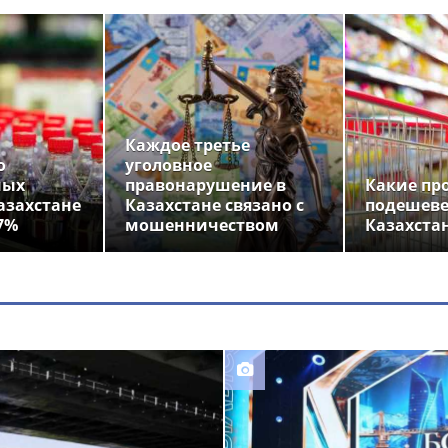
Каждое третье
о
уголовное
ных
правонарушение в
Какие пр
азахстане
Казахстане связано с
подешеве
7%
мошенничеством
Казахста