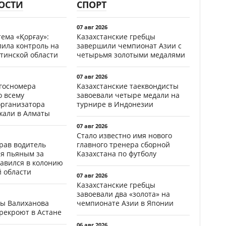
ОСТИ
СПОРТ
07 авг 2026
ема «Қорғау»:
Казахстанские гребцы
лила контроль на
завершили чемпионат Азии с
тинской области
четырьмя золотыми медалями
07 авг 2026
госномера
Казахстанские таеквондисты
о всему
завоевали четыре медали на
организатора
турнире в Индонезии
жали в Алматы
07 авг 2026
Стало известно имя нового
ав водитель
главного тренера сборной
ся пьяным за
Казахстана по футболу
равился в колонию
й области
07 авг 2026
Казахстанские гребцы
завоевали два «золота» на
цы Валиханова
чемпионате Азии в Японии
рекроют в Астане
06 авг 2026