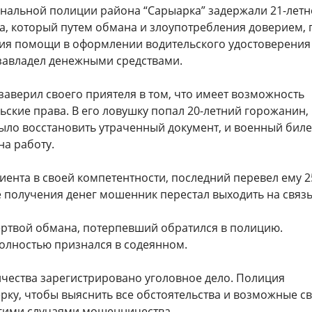
нальной полиции района “Сарыарка” задержали 21-летн
а, который путем обмана и злоупотребления доверием, 
ия помощи в оформлении водительского удостоверения
 завладел денежными средствами.
аверил своего приятеля в том, что имеет возможность
ские права. В его ловушку попал 20-летний горожанин,
ыло восстановить утраченный документ, и военный биле
на работу.
иента в своей компетентности, последний перевел ему 2
е получения денег мошенник перестал выходить на связь
жертвой обмана, потерпевший обратился в полицию.
лностью признался в содеянном.
чества зарегистрировано уголовное дело. Полиция
рку, чтобы выяснить все обстоятельства и возможные с
угими случаями мошенничества.