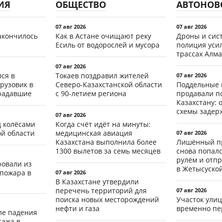
ИЯ
ОБЩЕСТВО
АВТОНОВ
07 авг 2026
07 авг 2026
акончилось
Как в Астане очищают реку
Дроны и сист
Есиль от водорослей и мусора
полиция уси
трассах Алма
07 авг 2026
ся в
Токаев поздравил жителей
07 авг 2026
рузовик в
Северо-Казахстанской области
Поддельные 
традавшие
с 90-летием региона
продавали п
Казахстану: 
схемы задер
07 авг 2026
д колёсами
Когда счёт идёт на минуты:
ой области
медицинская авиация
07 авг 2026
Казахстана выполнила более
Лишённый пр
1300 вылетов за семь месяцев
снова попал
рулём и отп
ровали из
в Жетысуско
 пожара в
07 авг 2026
В Казахстане утвердили
перечень территорий для
07 авг 2026
поиска новых месторождений
Участок ули
нефти и газа
временно пе
ле падения
тажа в