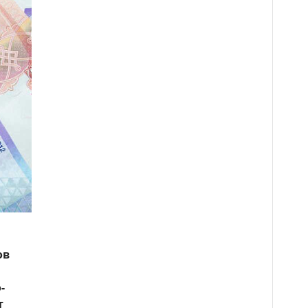
ов
-
т