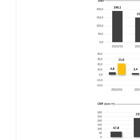
более 1,5 млн тг
В Наурызбайском районе
10:01
реализуются проекты по
программе «Бюджет
народного участия»
Забрались на телевышку
09:47
и не смогли спуститься: двух
мальчиков спасли в ВКО
Казахстанские гребцы
09:36
завоевали два «золота» на
чемпионате Азии в Японии
Купались в луже и
09:32
брызгали водой в детей: двоих
мужчин арестовали в Астане
Крупный канал сбыта
09:25
«синтетики» ликвидировали в
Алматы
Участок улицы
09:16