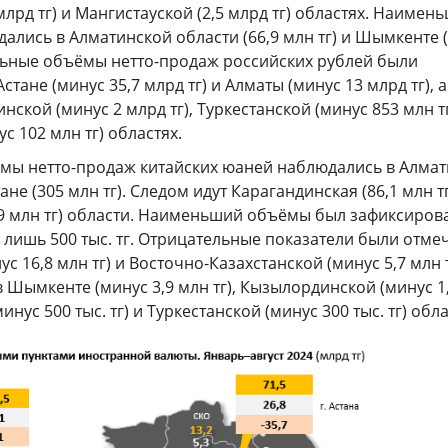
млрд тг) и Мангистауской (2,5 млрд тг) областях. Наимен
ались в Алматинской области (66,9 млн тг) и Шымкенте (
ельные объёмы нетто-продаж российских рублей были
тане (минус 35,7 млрд тг) и Алматы (минус 13 млрд тг), а
нской (минус 2 млрд тг), Туркестанской (минус 853 млн тг
с 102 млн тг) областях.
ы нетто-продаж китайских юаней наблюдались в Алма
стане (305 млн тг). Следом идут Карагандинская (86,1 млн тг
,9 млн тг) области. Наименьший объёмы был зафиксиров
 лишь 500 тыс. тг. Отрицательные показатели были отм
с 16,8 млн тг) и Восточно-Казахстанской (минус 5,7 млн т
 в Шымкенте (минус 3,9 млн тг), Кызылординской (минус 1
инус 500 тыс. тг) и Туркестанской (минус 300 тыс. тг) обла