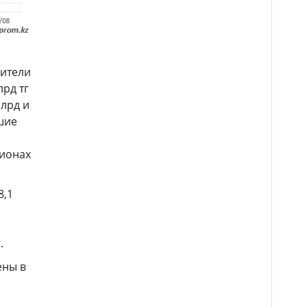
жители
лрд тг
млрд и
ьшие
гионах
8,1
.
ены в