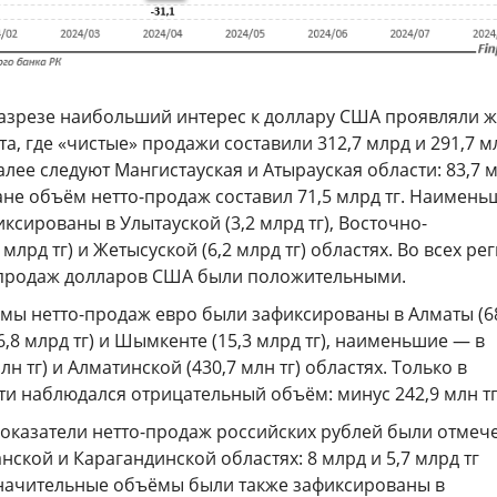
азрезе наибольший интерес к доллару США проявляли 
, где «чистые» продажи составили 312,7 млрд и 291,7 м
алее следуют Мангистауская и Атырауская области: 83,7 
стане объём нетто-продаж составил 71,5 млрд тг. Наимен
сированы в Улытауской (3,2 млрд тг), Восточно-
 млрд тг) и Жетысуской (6,2 млрд тг) областях. Во всех ре
-продаж долларов США были положительными.
ы нетто-продаж евро были зафиксированы в Алматы (6
26,8 млрд тг) и Шымкенте (15,3 млрд тг), наименьшие — в
лн тг) и Алматинской (430,7 млн тг) областях. Только в
и наблюдался отрицательный объём: минус 242,9 млн тг
оказатели нетто-продаж российских рублей были отмеч
нской и Карагандинской областях: 8 млрд и 5,7 млрд тг
Значительные объёмы были также зафиксированы в