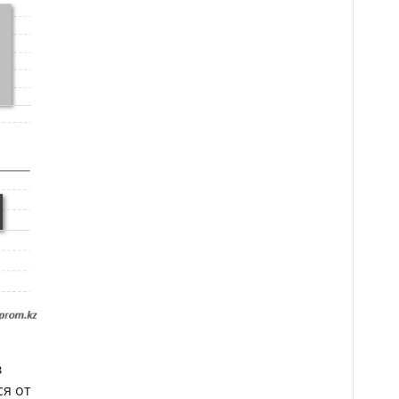
в
ся от