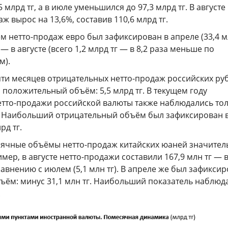
5 млрд тг, а в июле уменьшился до 97,3 млрд тг. В августе
ж вырос на 13,6%, составив 110,6 млрд тг.
 нетто-продаж евро был зафиксирован в апреле (33,4 
— в августе (всего 1,2 млрд тг — в 8,2 раза меньше по
м).
пяти месяцев отрицательных нетто-продаж российских ру
положительный объём: 5,5 млрд тг. В текущем году
тто-продажи российской валюты также наблюдались тол
. Наибольший отрицательный объём был зафиксирован 
рд тг.
ячные объёмы нетто-продаж китайских юаней значител
мер, в августе нетто-продажи составили 167,9 млн тг — в
авнению с июлем (5,1 млн тг). В апреле же был зафикси
ъём: минус 31,1 млн тг. Наибольший показатель наблюда
.