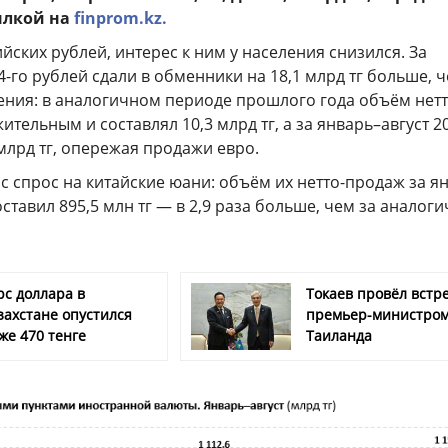
ылкой на
finprom.kz.
ийских рублей, интерес к ним у населения снизился. За
4-го рублей сдали в обменники на 18,1 млрд тг больше, 
ения: в аналогичном периоде прошлого года объём нетт
тельным и составлял 10,3 млрд тг, а за январь–август 2
 млрд тг, опережая продажи евро.
 спрос на китайские юани: объём их нетто-продаж за я
оставил 895,5 млн тг — в 2,9 раза больше, чем за аналог
рс доллара в
Токаев провёл встре
захстане опустился
премьер-министро
же 470 тенге
Таиланда