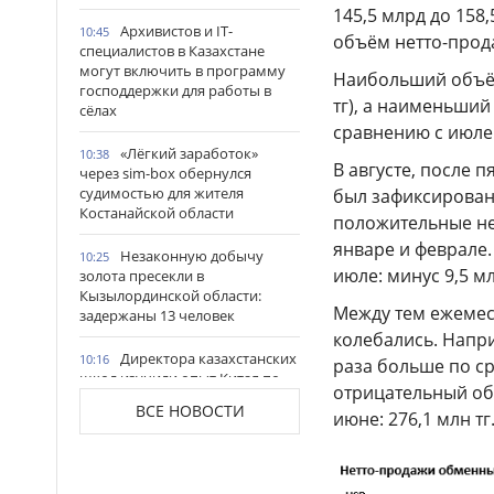
145,5 млрд до 158,
Архивистов и IT-
10:45
объём нетто-прода
специалистов в Казахстане
могут включить в программу
Наибольший объём
господдержки для работы в
тг), а наименьший 
сёлах
сравнению с июле
«Лёгкий заработок»
10:38
В августе, после 
через sim-box обернулся
судимостью для жителя
был зафиксирован 
Костанайской области
положительные не
январе и феврале
Незаконную добычу
10:25
июле: минус 9,5 мл
золота пресекли в
Кызылординской области:
Между тем ежемес
задержаны 13 человек
колебались. Напри
Директора казахстанских
10:16
раза больше по ср
школ изучили опыт Китая по
отрицательный об
внедрению ИИ в образование
ВСЕ НОВОСТИ
июне: 276,1 млн тг
Сорвал планы
10:08
мошенников: таксист из ВКО
спас пенсионерку от потери