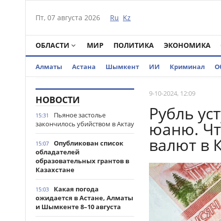
Пт, 07 августа 2026
Ru
Kz
ОБЛАСТИ
МИР
ПОЛИТИКА
ЭКОНОМИКА
Алматы
Астана
Шымкент
ИИ
Криминал
О
9-10-2024, 12:09
НОВОСТИ
Рубль уст
Пьяное застолье
15:31
юаню. Чт
закончилось убийством в Актау
валют в 
Опубликован список
15:07
обладателей
образовательных грантов в
Казахстане
Какая погода
15:03
ожидается в Астане, Алматы
и Шымкенте 8–10 августа