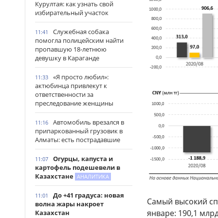
Курултая: как узнать свой
избирательный участок
Служебная собака
11:41
помогла полицейским найти
пропавшую 18-летнюю
девушку в Караганде
«Я просто любил»:
11:33
актюбинца привлекут к
ответственности за
преследование женщины
Автомобиль врезался в
11:16
припаркованный грузовик в
Алматы: есть пострадавшие
Огурцы, капуста и
11:07
картофель подешевели в
Казахстане
АНАЛИТИКА
До +41 градуса: новая
11:01
Самый высокий сп
волна жары накроет
январе: 190,1 млр
Казахстан