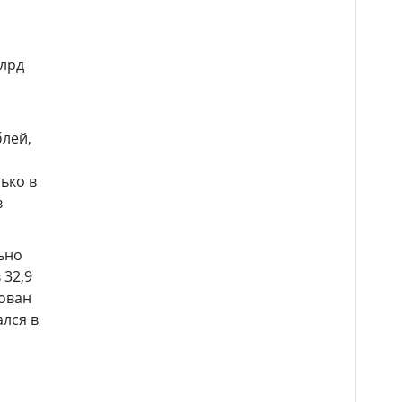
млрд
блей,
ько в
в
ьно
 32,9
рован
лся в