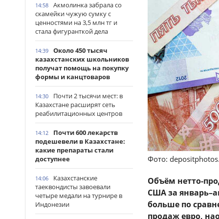
Акмолинка забрала со
14:58
скамейки чужую сумку с
ценностями на 3,5 млн тг и
стала фигуранткой дела
Около 450 тысяч
14:39
казахстанских школьников
получат помощь на покупку
формы и канцтоваров
Почти 2 тысячи мест: в
14:30
Казахстане расширят сеть
реабилитационных центров
Почти 600 лекарств
14:12
подешевели в Казахстане:
какие препараты стали
Фото: depositphoto
доступнее
Казахстанские
14:06
Объём нетто-пр
таеквондисты завоевали
США за январь–ав
четыре медали на турнире в
больше по сравн
Индонезии
продаж евро, нао