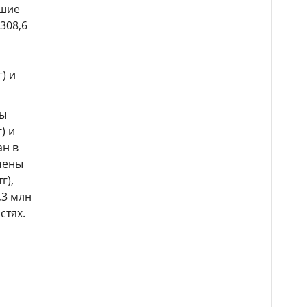
ьшие
308,6
) и
ты
) и
ан в
ечены
г),
,3 млн
стях.