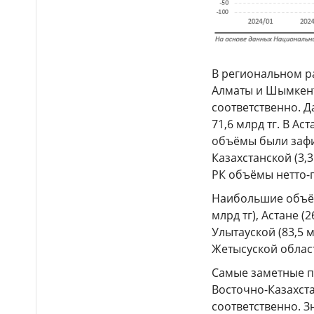
Валиханова временно
перекроют в Астане
Новые эскалаторы и
09:11
лифты: как изменится вокзал
Астана-1 после реконструкции
В региональном р
Алматы и Шымкента
соответственно. Д
71,6 млрд тг. В А
объёмы были зафик
Казахстанской (3,3
РК объёмы нетто
Наибольшие объём
млрд тг), Астане (
Улытауской (83,5 м
Жетысуской област
Самые заметные п
Восточно-Казахста
соответственно. 