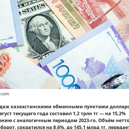
s.com
одаж казахстанскими обменными пунктами доллар
густ текущего года составил 1,2 трлн тг — на 15,2%
ению с аналогичным периодом 2023-го. Объём нетто
борот, сократился на 8,6%, до 145,1 млрд тг, передае