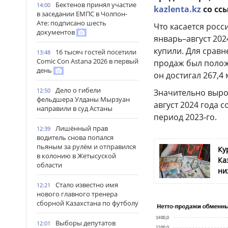
Бектенов принял участие
14:00
kazlenta.kz
со сс
в заседании ЕМПС в Чолпон-
Ате: подписано шесть
Что касается росс
документов
январь–август 202
купили. Для сравн
16 тысяч гостей посетили
13:48
Comic Con Astana 2026 в первый
продаж был положи
день
он достигал 267,4
Дело о гибели
12:50
Значительно вырос
фельдшера Улданы Мырзуан
август 2024 года с
направили в суд Астаны
период 2023-го.
Лишённый прав
12:39
водитель снова попался
пьяным за рулём и отправился
Ку
в колонию в Жетысуской
Ка
области
ни
Стало известно имя
12:21
нового главного тренера
сборной Казахстана по футболу
Выборы депутатов
12:01