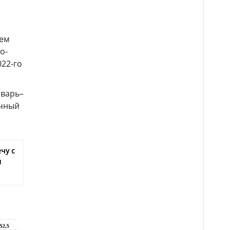
чем
о-
022-го
нварь–
ичный
чу с
м