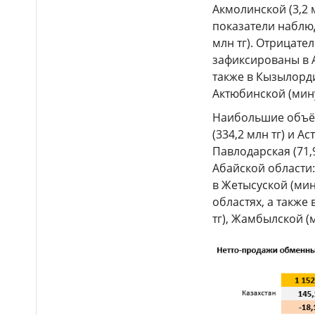
Акмолинской (3,2 
показатели наблюд
млн тг). Отрицат
зафиксированы в Ас
также в Кызылорди
Актюбинской (мину
Наибольшие объём
(334,2 млн тг) и А
Павлодарская (71
Абайской области:
в Жетысуской (мину
областях, а также
тг), Жамбылской (м