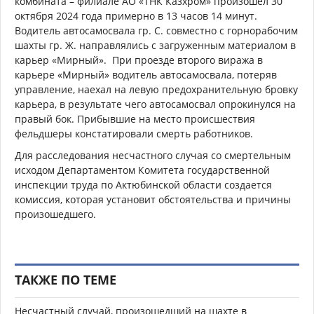
комбината – филиале АО «ТНК Казхром» произошел 30
октября 2024 года примерно в 13 часов 14 минут.
Водитель автосамосвала гр. С. совместно с горнорабочим
шахты гр. Ж. направлялись с загруженным материалом в
карьер «Мирный». При проезде второго виража в
карьере «Мирный» водитель автосамосвала, потеряв
управление, наехал на левую предохранительную бровку
карьера, в результате чего автосамосвал опрокинулся на
правый бок. Прибывшие на место происшествия
фельдшеры констатировали смерть работников.
Для расследования несчастного случая со смертельным
исходом Департаментом Комитета государственной
инспекции труда по Актюбинской области создается
комиссия, которая установит обстоятельства и причины
произошедшего.
ТАКЖЕ ПО ТЕМЕ
Несчастный случай, произошедший на шахте в