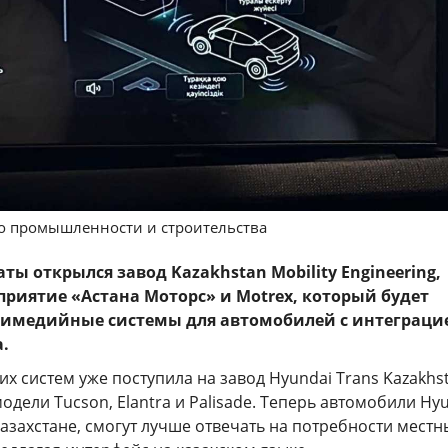
о промышленности и строительства
аты открылся завод Kazakhstan Mobility Engineering,
приятие «Астана Моторс» и Motrex, который будет
тимедийные системы для автомобилей с интеграци
.
их систем уже поступила на завод Hyundai Trans Kazakhs
модели Tucson, Elantra и Palisade. Теперь автомобили Hyu
захстане, смогут лучше отвечать на потребности местн