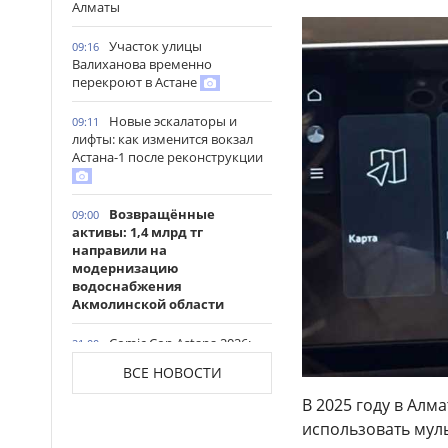
Алматы
Участок улицы
09:16
Валиханова временно
перекроют в Астане
Новые эскалаторы и
09:11
лифты: как изменится вокзал
Астана-1 после реконструкции
Возвращённые
09:00
активы: 1,4 млрд тг
направили на
модернизацию
водоснабжения
Акмолинской области
Comic Con Astana 2026:
21:00
Николай Костер-Вальдау
ВСЕ НОВОСТИ
назвал Казахстан территорией
дипломатии на карте «Игры
В 2025 году в Алм
престолов»
использовать мул