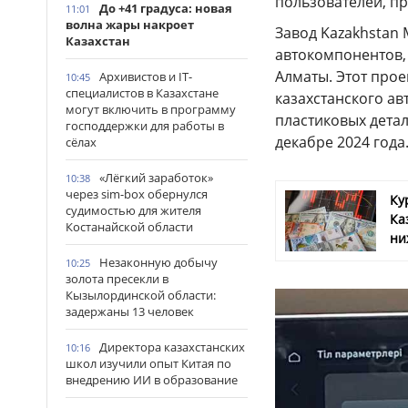
пользователей, пр
До +41 градуса: новая
11:01
волна жары накроет
Завод Kazakhstan 
Казахстан
автокомпонентов,
Алматы. Этот про
Архивистов и IT-
10:45
специалистов в Казахстане
казахстанского ав
могут включить в программу
пластиковых детал
господдержки для работы в
декабре 2024 года
сёлах
«Лёгкий заработок»
10:38
через sim-box обернулся
Ку
судимостью для жителя
Ка
Костанайской области
ни
Незаконную добычу
10:25
золота пресекли в
Кызылординской области:
задержаны 13 человек
Директора казахстанских
10:16
школ изучили опыт Китая по
внедрению ИИ в образование