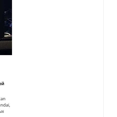
ей
tan
ndai,
ых