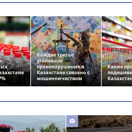
Каждое третье
о
уголовное
ных
правонарушение в
Какие пр
азахстане
Казахстане связано с
подешеве
7%
мошенничеством
Казахста