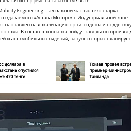
едлагая интерфейс на казахском языке.
Mobility Engineering стал важной частью технопарка
 создаваемого «Астана Моторс» в Индустриальной зоне
ект направлен на локализацию производства и поддержк
топрома. В состав технопарка войдут заводы по произво
ей и автомобильных сидений, запуск которых планирует
.
рс доллара в
Токаев провёл встре
захстане опустился
премьер-министро
же 470 тенге
Таиланда