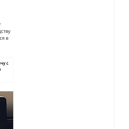
у
дству
ся в
чу с
м