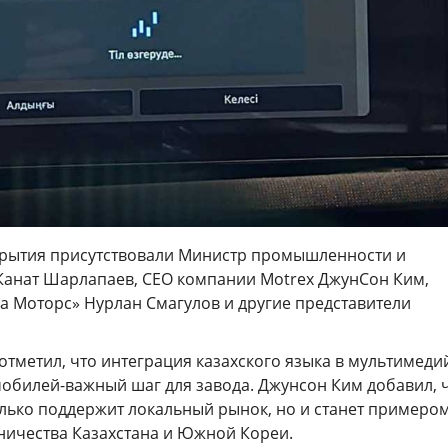
рытия присутствовали Министр промышленности и
 Канат Шарлапаев, CEO компании Motrex ДжунСон Ким,
а Моторс» Нурлан Смагулов и другие представители
отметил, что интеграция казахского языка в мультимед
мобилей-важный шаг для завода. Джунсон Ким добавил, 
олько поддержит локальный рынок, но и станет примеро
ничества Казахстана и Южной Кореи.