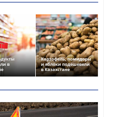
одукты
Картофель, помидоры
ли в
и яблоки подешевели
не
в Казахстане