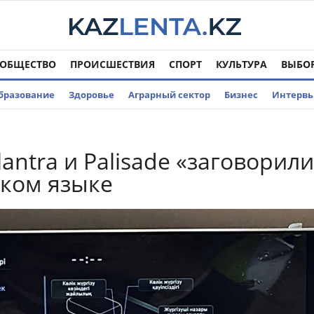
ОБЩЕСТВО
ПРОИСШЕСТВИЯ
СПОРТ
КУЛЬТУРА
ВЫБО
бразование
Здоровье
Аграрный сектор
Бизнес
Интерв
lantra и Palisade «заговорил
ском языке