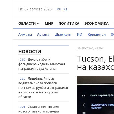
Пт, 07 августа 2026
Ru
Kz
ОБЛАСТИ
МИР
ПОЛИТИКА
ЭКОНОМИКА
Алматы
Астана
Шымкент
ИИ
Криминал
О
31-10-2024, 21:09
НОВОСТИ
Tucson, E
Дело о гибели
12:50
на казах
фельдшера Улданы Мырзуан
направили в суд Астаны
Лишённый прав
12:39
водитель снова попался
пьяным за рулём и отправился
в колонию в Жетысуской
области
Стало известно имя
12:21
нового главного тренера