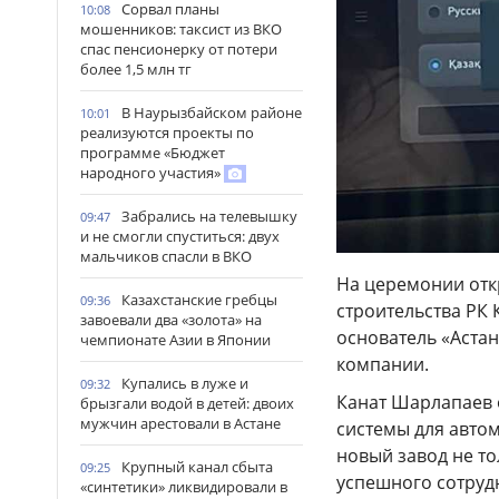
Сорвал планы
10:08
мошенников: таксист из ВКО
спас пенсионерку от потери
более 1,5 млн тг
В Наурызбайском районе
10:01
реализуются проекты по
программе «Бюджет
народного участия»
Забрались на телевышку
09:47
и не смогли спуститься: двух
мальчиков спасли в ВКО
На церемонии отк
Казахстанские гребцы
09:36
строительства РК
завоевали два «золота» на
основатель «Астан
чемпионате Азии в Японии
компании.
Купались в луже и
09:32
Канат Шарлапаев 
брызгали водой в детей: двоих
мужчин арестовали в Астане
системы для авто
новый завод не т
Крупный канал сбыта
09:25
успешного сотруд
«синтетики» ликвидировали в