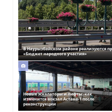
В Наурызбайском районе реализуются п
«Бюджет народного участия»
Новые эскалаторы и лифты: как
изменится вокзал Астана-1 после
реконструкции