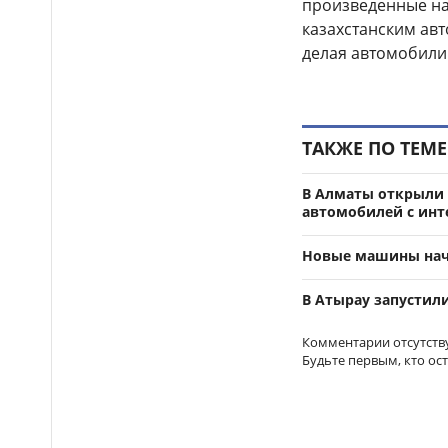
произведенные на 
Казахстанцы смогут
19:05
получать слуховые аппараты
казахстанским ав
без установления
делая автомобили
инвалидности
Астанчанина арестовали
18:40
на 10 суток после публикации
видео в TikTok
ТАКЖЕ ПО ТЕМЕ
Травмированных
18:26
туристов из России спасли в
В Алматы открыли 
горах Алматинской области
автомобилей с инт
Проезд по БАКАД
18:17
Новые машины нач
подорожает не для всех:
кого коснутся новые тарифы
В Атырау запустил
Казахстанского блогера
18:09
Комментарии отсутств
Кайсара Камзу экстрадировали
Будьте первым, кто ос
из Вьетнама: в Генпрокуратуре
рассказали подробности
Благотворительный
18:00
забег в Астане: водителей