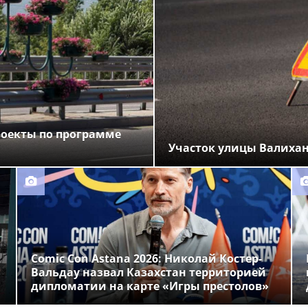
роекты по программе
Участок улицы Валихан
Comic Con Astana 2026: Николай Костер-
Вальдау назвал Казахстан территорией
дипломатии на карте «Игры престолов»