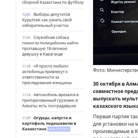
сборной Казахстана по футболу
Выборы депутатов
12:01
Курултая: как узнать свой
избирательный участок
Служебная собака
11:41
помогла полицейским найти
пропавшую 18-летнюю
девушку в Караганде
«Я просто любил»:
11:33
Фото: Министерств
актюбинца привлекут к
ответственности за
преследование женщины
30 октября в Алм
совместное пред
Автомобиль врезался в
11:16
выпускать муль
припаркованный грузовик в
казахского языка
Алматы: есть пострадавшие
Первая партия так
Огурцы, капуста и
11:07
для установки на 
картофель подешевели в
Казахстане
АНАЛИТИКА
производимые в Ка