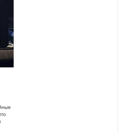
ийные
что
м