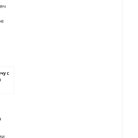
сяч
и
ое
чу с
м
а
ии