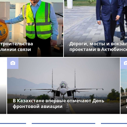
строительства
Дороги, мосты и вокза
 линии связи
проектами в Актюбинс
В Казахстане впервые отмечают День
фронтовой авиации