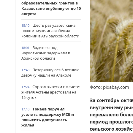
образовательных грантов в
Казахстане опубликуют до 10
августа
Шесть раз ударил сына
18:10
ножом: мужчина избежал
колонии в Атырауской области
Водителя под
18:01
наркотиками задержали в
Абайской области
Потерявшуюся 6-летнюю
17:43
девочку нашли на Алаколе
Фото: pixabay.com
Сорвал вывески с мечети:
17:24
жителя Астаны арестовали на
15 суток
За сентябрь-окт
внутреннему рын
Токаев поручил
17:10
перевалено боле
усилить поддержку МСБ и
повысить доступность
период прошлого
жилья
сельского хозяйс