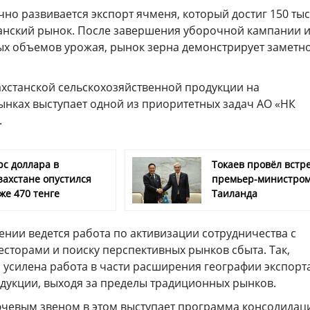
но развивается экспорт ячменя, который достиг 150 ты
ранский рынок. После завершения уборочной кампании 
ых объемов урожая, рынок зерна демонстрирует заметн
хстанской сельскохозяйственной продукции на
нках выступает одной из приоритетных задач АО «НК
.
рс доллара в
Токаев провёл встре
захстане опустился
премьер-министро
же 470 тенге
Таиланда
нии ведется работа по активизации сотрудничества с
сторами и поиску перспективных рынков сбыта. Так,
усилена работа в части расширения географии экспорт
одукции, выходя за пределы традиционных рынков.
лючевым звеном в этом выступает программа консолидац