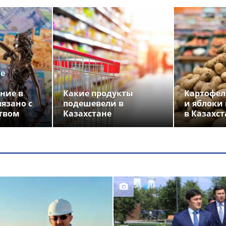
ье
ние в
Какие продукты
Картофел
вязано с
подешевели в
и яблоки
твом
Казахстане
в Казахст