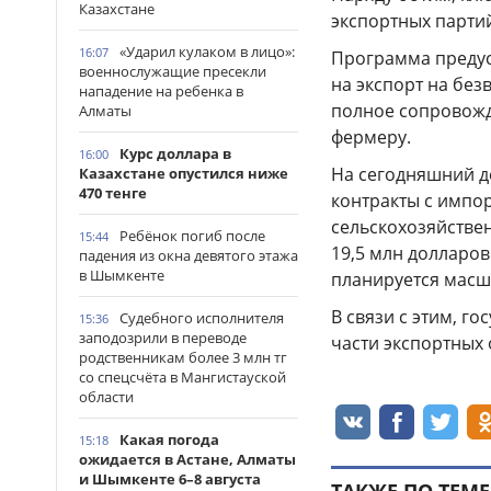
Казахстане
экспортных парти
«Ударил кулаком в лицо»:
16:07
Программа предус
военнослужащие пресекли
на экспорт на без
нападение на ребенка в
полное сопровожд
Алматы
фермеру.
Курс доллара в
16:00
На сегодняшний д
Казахстане опустился ниже
470 тенге
контракты с импор
сельскохозяйстве
Ребёнок погиб после
15:44
19,5 млн долларо
падения из окна девятого этажа
в Шымкенте
планируется масш
В связи с этим, г
Судебного исполнителя
15:36
заподозрили в переводе
части экспортных
родственникам более 3 млн тг
со спецсчёта в Мангистауской
области
Какая погода
15:18
ожидается в Астане, Алматы
и Шымкенте 6–8 августа
ТАКЖЕ ПО ТЕМЕ