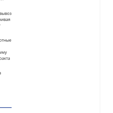
 вывоз
чивая
т
ортные
умму
ракта
в