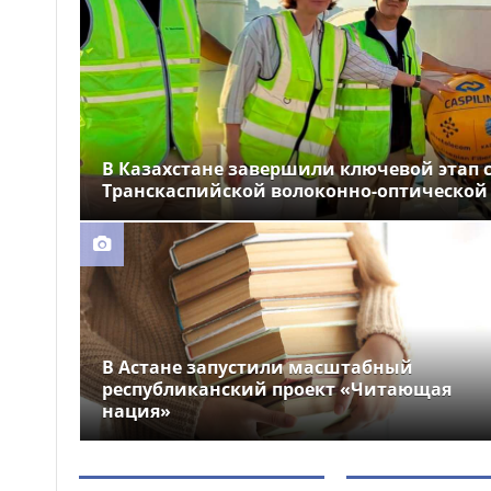
устроили праздник для
крокодила
Почти 12 тысяч км
12:26
электросетей отремонтировали
в Казахстане
В Казахстане завершили ключевой этап 
Транскаспийской волоконно-оптической
В Астане запустили масштабный
республиканский проект «Читающая
нация»