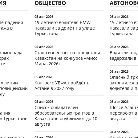
ИЯ
ОБЩЕСТВО
АВТОНОВ
05 авг 2026
05 авг 2026
ле падения
19-летнего водителя BMW
19-летнего 
тажа в
наказали за дрифт на улице
наказали за 
Туркестана
Туркестана
05 авг 2026
05 авг 2026
 камнепада
Стало известно, кто представит
Водителя по
орах
Казахстан на конкурсе «Мисс
задержали в
сти
Мира–2026»
05 авг 2026
Опасный трю
05 авг 2026
 у линии
Конгресс УЕФА пройдёт в
закончился 
 полицейский
Астане в 2027 году
водителя и 
ау
05 авг 2026
05 авг 2026
Список обладателей
Шоссе Алаш 
тания
образовательных грантов в
перекроют в 
в Туркестане
Казахстане опубликуют до 10
августа
августа
04 авг 2026
ли ножом на
Дрифт на ул
05 авг 2026