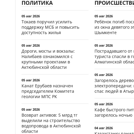
ПОЛИТИКА
ПРОИСШЕСТВ
05 авг 2026
05 авг 2026
Токаев поручил усилить
Ребёнок погиб пос
поддержку МСБ и повысить
из окна девятого э
доступность жилья
Шымкенте
05 авг 2026
05 авг 2026
Дороги, мосты и вокзалы:
Пострадавшего от
Налибаев ознакомился с
туриста спасли в г
крупными проектами в
Алматинской обла
Актюбинской области
05 авг 2026
Загорелось дерево
05 авг 2026
Канат Ерубаев назначен
электропередачи:
председателем Комитета
спас людей в Атыр
геологии МПС РК
05 авг 2026
Кафе быстрого пи
05 авг 2026
Возврат активов: 5 млрд тг
загорелось ночью 
выделили на строительство
водопровода в Актюбинской
04 авг 2026
области
Казахстанку рани