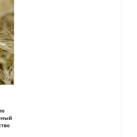
ло
ичный
ство