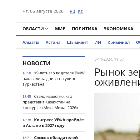
Чт, 06 августа 2026
Ru
Kz
ОБЛАСТИ
МИР
ПОЛИТИКА
ЭКОНОМИКА
Алматы
Астана
Шымкент
ИИ
Криминал
О
3-11-2024, 11:57
НОВОСТИ
Рынок зе
19-летнего водителя BMW
18:58
оживлени
наказали за дрифт на улице
Туркестана
Стало известно, кто
18:45
представит Казахстан на
конкурсе «Мисс Мира–2026»
Конгресс УЕФА пройдёт
18:38
в Астане в 2027 году
Список обладателей
18:21