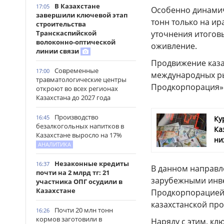
В Казахстане
17:05
Особенно динамич
завершили ключевой этап
тонн только на и
строительства
уточнения итогов
Транскаспийской
волоконно-оптической
оживление.
линии связи
Продвижение каза
Современные
17:00
международных ры
травматологические центры
Продкорпорация»
откроют во всех регионах
Казахстана до 2027 года
Производство
16:45
Ку
безалкогольных напитков в
Ка
Казахстане выросло на 17%
ни
АНАЛИТИКА
Незаконные кредиты
16:37
В данном направле
почти на 2 млрд тг: 21
зарубежными инве
участника ОПГ осудили в
Казахстане
Продкорпорацией 
казахстанской пр
Почти 20 млн тонн
16:26
кормов заготовили в
Наряду с этим, к