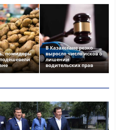
В Казахстане резко
ь, помидоры
выросло число исков о
 подешевели
лишении
ане
водительских прав