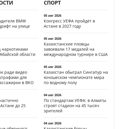
ОСТИ
СПОРТ
05 авг 2026
водителя BMW
Конгресс УЕФА пройдёт в
дрифт на улице
Астане в 2027 году
05 авг 2026
Казахстанские пловцы
д наркотиками
завоевали 17 медалей на
 Абайской области
международном турнире в США
05 авг 2026
к ради видео
Казахстан обыграл Сингапур на
штрафами для
юношеском чемпионате мира
пассажирки в ВКО
по водному полу
04 авг 2026
частично
По стандартам УЕФА: в Алматы
Астане до 25
строят стадион на 45 тысяч
зрителей
04 авг 2026
ице обернулся
Казахстанские борцы