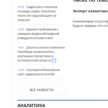
Гидроцикл сломался
15:10
Экспорт казахстанс
посреди озера: спасатели
помогли отдыхающим на
Алаколе
Комментарии отсутств
Будьте первым, кто ос
Единые требования к
15:00
камерам видеонаблюдения
утвердили в Казахстане
Дороги, мосты и вокзалы:
14:47
Налибаев ознакомился с
крупными проектами в
Актюбинской области
Скупщика банковских
14:30
карт задержали в Актобе
В Астане запустили
14:22
масштабный республиканский
ВСЕ НОВОСТИ
проект «Читающая нация»
Иностранных подростков
14:14
АНАЛИТИКА
спасли в горах Алматинской